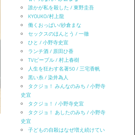
誰かが私を殺した / 東野圭吾
KYOUKO/村上龍
働くおっぱい/紗倉まな
セックスのほんとう / 一徹
ひと / 小野寺史宣
ランチ酒 / 原田ひ香
TVピープル / 村上春樹
人生を狂わす名著50 / 三宅香帆
黒い糸 / 染井為人
タクジョ！ みんなのみち / 小野寺
史宜
タクジョ！ / 小野寺史宜
タクジョ！ あしたのみち / 小野寺
史宜
子どもの自殺はなぜ増え続けてい