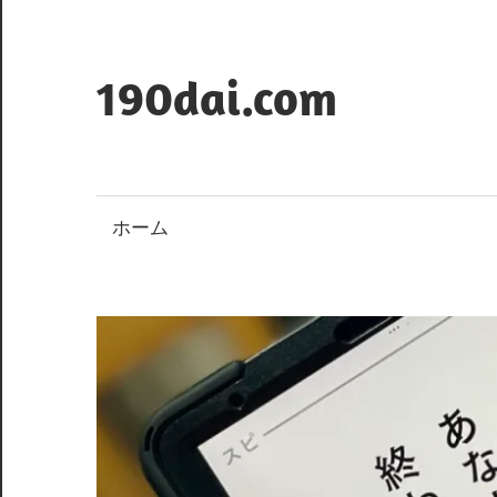
コ
ン
テ
190dai.com
ン
ツ
へ
ス
ホーム
キ
ッ
プ