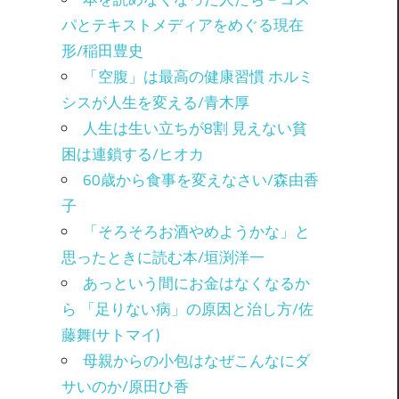
パとテキストメディアをめぐる現在
形/稲田豊史
「空腹」は最高の健康習慣 ホルミ
シスが人生を変える/青木厚
人生は生い立ちが8割 見えない貧
困は連鎖する/ヒオカ
60歳から食事を変えなさい/森由香
子
「そろそろお酒やめようかな」と
思ったときに読む本/垣渕洋一
あっという間にお金はなくなるか
ら 「足りない病」の原因と治し方/佐
藤舞(サトマイ)
母親からの小包はなぜこんなにダ
サいのか/原田ひ香