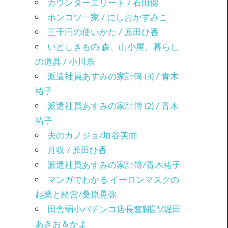
カウンターエリート / 石田健
ポンコツ一家 / にしおかすみこ
三千円の使いかた / 原田ひ香
いとしきもの 森、山小屋、暮らし
の道具 / 小川糸
派遣社員あすみの家計簿 (3) / 青木
祐子
派遣社員あすみの家計簿 (2) / 青木
祐子
夫のカノジョ/垣谷美雨
月収 / 原田ひ香
派遣社員あすみの家計簿/青木祐子
マンガでわかる イーロンマスクの
起業と経営/桑原晃弥
田舎弱小パチンコ店長奮闘記/堀田
あきお＆かよ