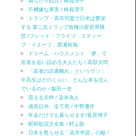
満ちたりぬ月 / 林真理子
不機嫌な果実 / 林真理子
トランプ・高市同盟で日米は繁栄
する 第二次トランプ政権の新世界構
想 /フレッド・フライツ，スティー
ブ・イエーツ，渡瀬裕哉
ドリーム・ハラスメント 「夢」で
若者を追い詰める大人たち / 高部大問
「若者の読書離れ」というウソ：
中高生はどのくらい、どんな本を読ん
でいるのか / 飯田一史
震える天秤 / 染井為人
成長以外、全て死 / 中野優作
年金だけでも暮らせます/萩原博子
昭和歌謡大全集 / 村上龍
日本を甦らせる「高市早苗」の敵 /