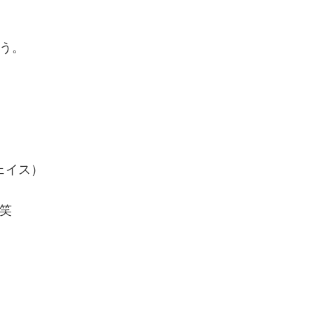
う。
ェイス）
笑