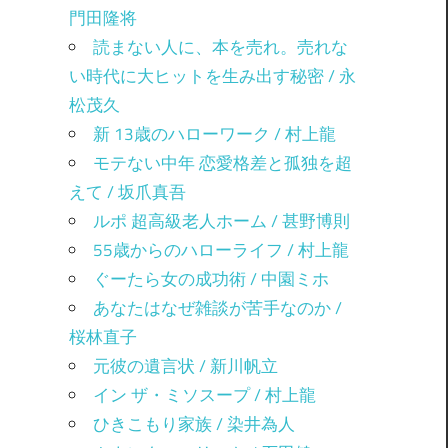
門田隆将
読まない人に、本を売れ。売れな
い時代に大ヒットを生み出す秘密 / 永
松茂久
新 13歳のハローワーク / 村上龍
モテない中年 恋愛格差と孤独を超
えて / 坂爪真吾
ルポ 超高級老人ホーム / 甚野博則
55歳からのハローライフ / 村上龍
ぐーたら女の成功術 / 中園ミホ
あなたはなぜ雑談が苦手なのか /
桜林直子
元彼の遺言状 / 新川帆立
イン ザ・ミソスープ / 村上龍
ひきこもり家族 / 染井為人