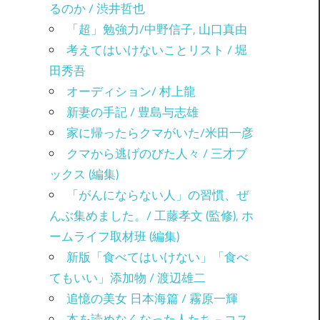
るのか / 渋井哲也
「超」勉強力/中野信子, 山口真由
考えてはいけないことリスト / 堀
田秀吾
オーディション/ 村上龍
新妻の手記 / 豊島与志雄
家に帰ったらクマがいた/米田一彦
クマから逃げのびた人々 / 三才ブ
ックス (編集)
「がんにならない人」の習慣、ぜ
んぶ集めました。/ 工藤孝文 (監修), ホ
ームライフ取材班 (編集)
新版「食べてはいけない」「食べ
てもいい」添加物 / 渡辺雄二
追憶の美女 日本海篇 / 霧原一輝
本を読めなくなった人たち－コス