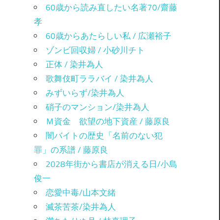
60歳から読み直したい名著70/齋藤
孝
60歳からあたらしい私 / 広瀬裕子
ゾンビ回収婦 / 小砂川チト
正体 / 染井為人
歌舞伎町ララバイ / 染井為人
みずいらず/染井為人
硝子のマンション/染井為人
Ｍ資金 欲望の地下資産 / 藤原良
闇バイトの歴史「名前のない犯
罪」の系譜 / 藤原良
2028年街から書店が消える日/小島
俊一
恋愛中毒/山本文緒
滅茶苦茶/染井為人