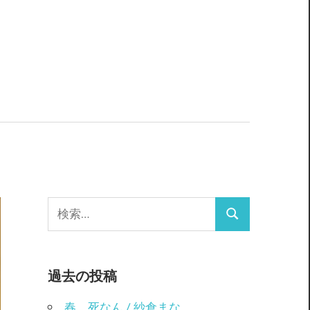
検
検
索:
索
過去の投稿
春、死なん / 紗倉まな