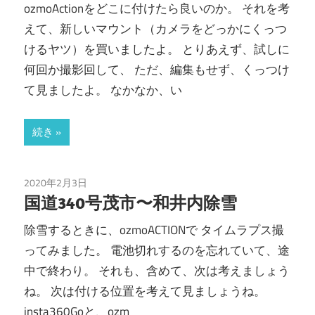
ozmoActionをどこに付けたら良いのか。 それを考
えて、新しいマウント（カメラをどっかにくっつ
けるヤツ）を買いましたよ。 とりあえず、試しに
何回か撮影回して、 ただ、編集もせず、くっつけ
て見ましたよ。 なかなか、い
続き
2020年2月3日
ozmoAction
/
カメラ
/
ガジェット
/
会社
/
除雪
国道340号茂市〜和井内除雪
除雪するときに、ozmoACTIONで タイムラプス撮
ってみました。 電池切れするのを忘れていて、途
中で終わり。 それも、含めて、次は考えましょう
ね。 次は付ける位置を考えて見ましょうね。
insta360Goと、ozm