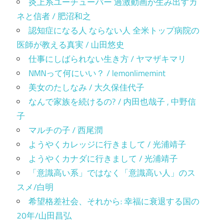
炎上系ユーチューバー 過激動画が生み出すカ
ネと信者 / 肥沼和之
認知症になる人 ならない人 全米トップ病院の
医師が教える真実 / 山田悠史
仕事にしばられない生き方 / ヤマザキマリ
NMNって何にいい？ / lemonlimemint
美女のたしなみ / 大久保佳代子
なんで家族を続けるの? / 内田也哉子 , 中野信
子
マルチの子 / 西尾潤
ようやくカレッジに行きまして / 光浦靖子
ようやくカナダに行きまして / 光浦靖子
「意識高い系」ではなく「意識高い人」のス
スメ/白明
希望格差社会、それから: 幸福に衰退する国の
20年/山田昌弘