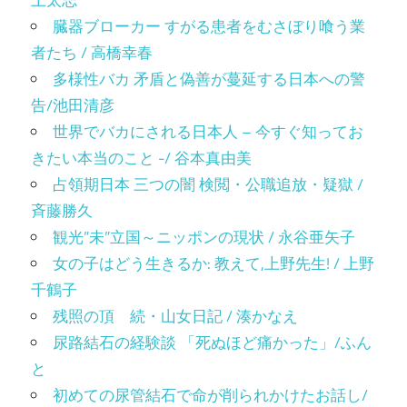
臓器ブローカー すがる患者をむさぼり喰う業
者たち / 高橋幸春
多様性バカ 矛盾と偽善が蔓延する日本への警
告/池田清彦
世界でバカにされる日本人 – 今すぐ知ってお
きたい本当のこと -/ 谷本真由美
占領期日本 三つの闇 検閲・公職追放・疑獄 /
斉藤勝久
観光”未”立国～ニッポンの現状 / 永谷亜矢子
女の子はどう生きるか: 教えて,上野先生! / 上野
千鶴子
残照の頂 続・山女日記 / 湊かなえ
尿路結石の経験談 「死ぬほど痛かった」/ふん
と
初めての尿管結石で命が削られかけたお話し/