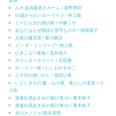
真吾
ルポ 超高級老人ホーム / 甚野博則
55歳からのハローライフ / 村上龍
ぐーたら女の成功術 / 中園ミホ
あなたはなぜ雑談が苦手なのか / 桜林直子
元彼の遺言状 / 新川帆立
イン ザ・ミソスープ / 村上龍
ひきこもり家族 / 染井為人
カウンターエリート / 石田健
ポンコツ一家 / にしおかすみこ
三千円の使いかた / 原田ひ香
いとしきもの 森、山小屋、暮らしの道具 / 小
川糸
派遣社員あすみの家計簿 (3) / 青木祐子
派遣社員あすみの家計簿 (2) / 青木祐子
夫のカノジョ/垣谷美雨