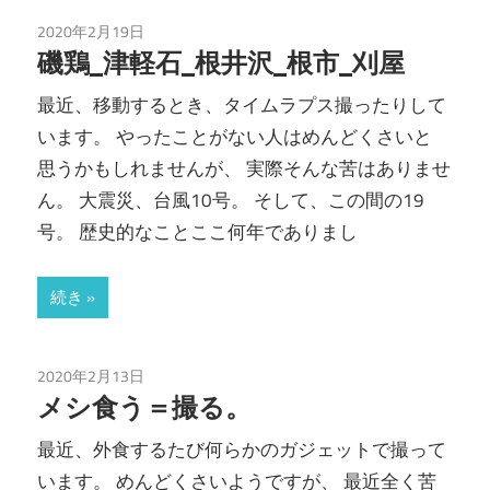
2020年2月19日
ozmoAction
/
ガジェット
/
タイムラプス
磯鶏_津軽石_根井沢_根市_刈屋
最近、移動するとき、タイムラプス撮ったりして
います。 やったことがない人はめんどくさいと
思うかもしれませんが、 実際そんな苦はありませ
ん。 大震災、台風10号。 そして、この間の19
号。 歴史的なことここ何年でありまし
続き
2020年2月13日
insta360Go
/
insta360oneX
/
ozmoAction
/
動画編集
メシ食う＝撮る。
最近、外食するたび何らかのガジェットで撮って
います。 めんどくさいようですが、 最近全く苦