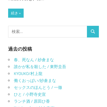
続き
検
検
索:
索
過去の投稿
春、死なん / 紗倉まな
誰かが私を殺した / 東野圭吾
KYOUKO/村上龍
働くおっぱい/紗倉まな
セックスのほんとう / 一徹
ひと / 小野寺史宣
ランチ酒 / 原田ひ香