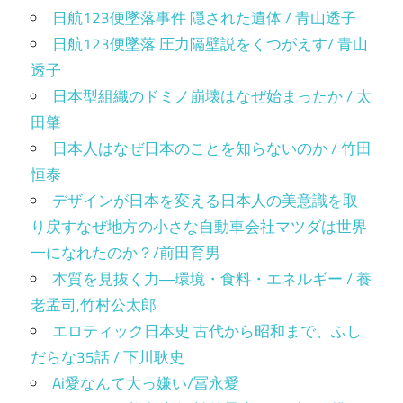
日航123便墜落事件 隠された遺体 / 青山透子
日航123便墜落 圧力隔壁説をくつがえす/ 青山
透子
日本型組織のドミノ崩壊はなぜ始まったか / 太
田肇
日本人はなぜ日本のことを知らないのか / 竹田
恒泰
デザインが日本を変える日本人の美意識を取
り戻すなぜ地方の小さな自動車会社マツダは世界
一になれたのか？/前田育男
本質を見抜く力―環境・食料・エネルギー / 養
老孟司,竹村公太郎
エロティック日本史 古代から昭和まで、ふし
だらな35話 / 下川耿史
Ai愛なんて大っ嫌い/冨永愛