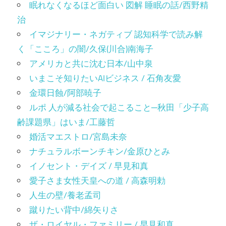
眠れなくなるほど面白い 図解 睡眠の話/西野精
治
イマジナリー・ネガティブ 認知科学で読み解
く「こころ」の闇/久保(川合)南海子
アメリカと共に沈む日本/山中泉
いまこそ知りたいAIビジネス / 石角友愛
金環日蝕/阿部暁子
ルポ 人が減る社会で起こること─秋田「少子高
齢課題県」はいま/工藤哲
婚活マエストロ/宮島未奈
ナチュラルボーンチキン/金原ひとみ
イノセント・デイズ / 早見和真
愛子さま女性天皇への道 / 高森明勅
人生の壁/養老孟司
蹴りたい背中/綿矢りさ
ザ・ロイヤル・ファミリー / 早見和真