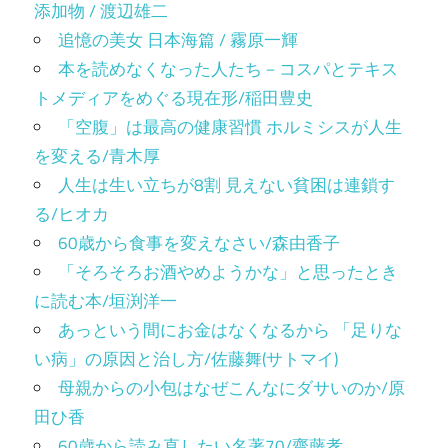
添加物 / 渡辺雄二
追憶の美女 日本海篇 / 霧原一輝
本を読めなくなった人たち－コスパとテキス
トメディアをめぐる現在形/稲田豊史
「空腹」は最高の健康習慣 ホルミシスが人生
を変える/青木厚
人生は生い立ちが8割 見えない貧困は連鎖す
る/ヒオカ
60歳から食事を変えなさい/森由香子
「そろそろお酒やめようかな」と思ったとき
に読む本/垣渕洋一
あっという間にお金はなくなるから 「足りな
い病」の原因と治し方/佐藤舞(サトマイ)
母親からの小包はなぜこんなにダサいのか/原
田ひ香
60歳から読み直したい名著70/齋藤孝