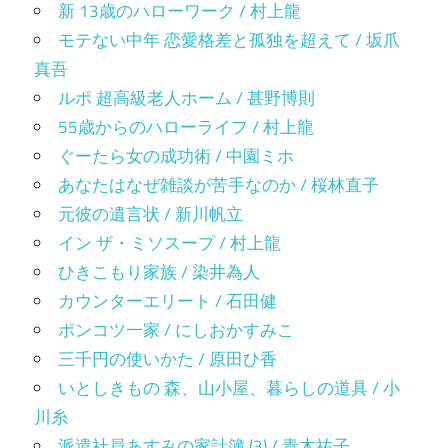
新 13歳のハローワーク / 村上龍
モテない中年 恋愛格差と孤独を超えて / 坂爪
真吾
ルポ 超高級老人ホーム / 甚野博則
55歳からのハローライフ / 村上龍
ぐーたら女の成功術 / 中園ミホ
あなたはなぜ雑談が苦手なのか / 桜林直子
元彼の遺言状 / 新川帆立
イン ザ・ミソスープ / 村上龍
ひきこもり家族 / 染井為人
カウンターエリート / 石田健
ポンコツ一家 / にしおかすみこ
三千円の使いかた / 原田ひ香
いとしきもの 森、山小屋、暮らしの道具 / 小
川糸
派遣社員あすみの家計簿 (3) / 青木祐子