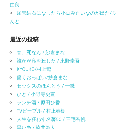
由良
尿管結石になったら小豆みたいなのが出た/ふ
んと
最近の投稿
春、死なん / 紗倉まな
誰かが私を殺した / 東野圭吾
KYOUKO/村上龍
働くおっぱい/紗倉まな
セックスのほんとう / 一徹
ひと / 小野寺史宣
ランチ酒 / 原田ひ香
TVピープル / 村上春樹
人生を狂わす名著50 / 三宅香帆
黒い糸 / 染井為人