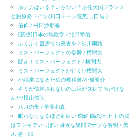
原子力はいる？いらない？原発大国フランス
と脱原発ドイツ/川口マーン惠美,山口昌子
信仰 / 村田沙耶香
[新版]日本の地政学 / 北野幸伯
ふくふく書房でお夜食を / 砂川雨路
ミス・パーフェクトの憂鬱 / 横関大
闘え！ミス・パーフェクト/ 横関大
ミス・パーフェクトが行く! /横関大
小説家になるための教科書/小狐裕介
キミが信頼されないのは話がズレてるだけな
んだ/横山信弘
八月の母 / 早見和真
眠れなくなるほど面白い 図解 脳の話: ヒトの脳
はフシギでいっぱい 身近な疑問でナゾを解明 / 茂
木 健一郎