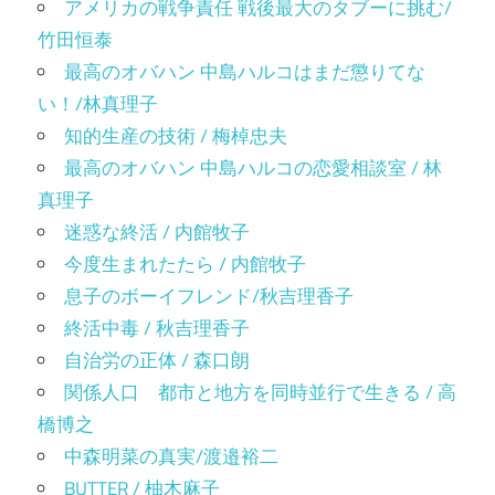
アメリカの戦争責任 戦後最大のタブーに挑む/
竹田恒泰
最高のオバハン 中島ハルコはまだ懲りてな
い！/林真理子
知的生産の技術 / 梅棹忠夫
最高のオバハン 中島ハルコの恋愛相談室 / 林
真理子
迷惑な終活 / 内館牧子
今度生まれたたら / 内館牧子
息子のボーイフレンド/秋吉理香子
終活中毒 / 秋吉理香子
自治労の正体 / 森口朗
関係人口 都市と地方を同時並行で生きる / 高
橋博之
中森明菜の真実/渡邉裕二
BUTTER / 柚木麻子