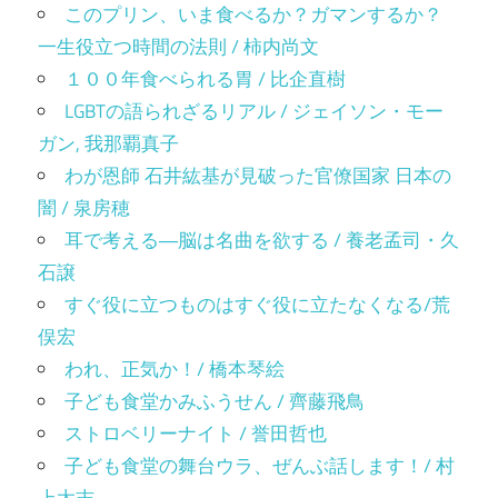
このプリン、いま食べるか？ガマンするか？
一生役立つ時間の法則 / 柿内尚文
１００年食べられる胃 / 比企直樹
LGBTの語られざるリアル / ジェイソン・モー
ガン, 我那覇真子
わが恩師 石井紘基が見破った官僚国家 日本の
闇 / 泉房穂
耳で考える―脳は名曲を欲する / 養老孟司・久
石譲
すぐ役に立つものはすぐ役に立たなくなる/荒
俣宏
われ、正気か！/ 橋本琴絵
子ども食堂かみふうせん / 齊藤飛鳥
ストロベリーナイト / 誉田哲也
子ども食堂の舞台ウラ、ぜんぶ話します！/ 村
上太志