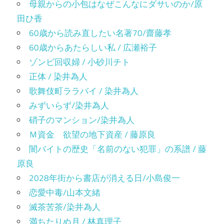
母親からの小包はなぜこんなにダサいのか/原
田ひ香
60歳から読み直したい名著70/齋藤孝
60歳からあたらしい私 / 広瀬裕子
ゾンビ回収婦 / 小砂川チト
正体 / 染井為人
歌舞伎町ララバイ / 染井為人
みずいらず/染井為人
硝子のマンション/染井為人
Ｍ資金 欲望の地下資産 / 藤原良
闇バイトの歴史「名前のない犯罪」の系譜 / 藤
原良
2028年街から書店が消える日/小島俊一
恋愛中毒/山本文緒
滅茶苦茶/染井為人
満ちたりぬ月 / 林真理子