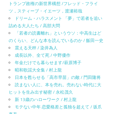
トランプ政権の新世界構想 /フレッド・フライ
ツ，スティーブ・イエーツ，渡瀬裕哉
ドリーム・ハラスメント 「夢」で若者を追い
詰める大人たち / 高部大問
「若者の読書離れ」というウソ：中高生はど
のくらい、どんな本を読んでいるのか / 飯田一史
震える天秤 / 染井為人
成長以外、全て死 / 中野優作
年金だけでも暮らせます/萩原博子
昭和歌謡大全集 / 村上龍
日本を甦らせる「高市早苗」の敵 / 門田隆将
読まない人に、本を売れ。売れない時代に大
ヒットを生み出す秘密 / 永松茂久
新 13歳のハローワーク / 村上龍
モテない中年 恋愛格差と孤独を超えて / 坂爪