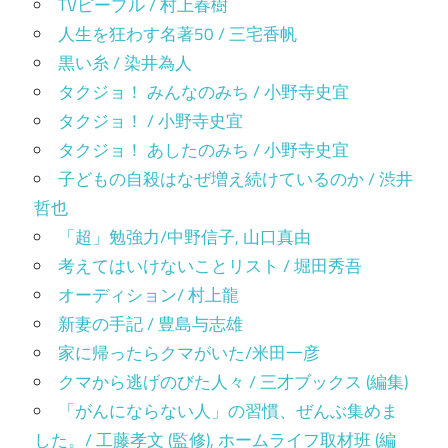
TVピープル / 村上春樹
人生を狂わす名著50 / 三宅香帆
黒い糸 / 染井為人
タクジョ！ みんなのみち / 小野寺史宜
タクジョ！ / 小野寺史宜
タクジョ！ あしたのみち / 小野寺史宜
子どもの自殺はなぜ増え続けているのか / 渋井
哲也
「超」勉強力/中野信子, 山口真由
考えてはいけないことリスト / 堀田秀吾
オーディション/ 村上龍
新妻の手記 / 豊島与志雄
家に帰ったらクマがいた/米田一彦
クマから逃げのびた人々 / 三才ブックス (編集)
「がんにならない人」の習慣、ぜんぶ集めま
した。/ 工藤孝文 (監修), ホームライフ取材班 (編