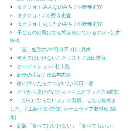
タクジョ！ みんなのみち / 小野寺史宜
タクジョ！ / 小野寺史宜
タクジョ！ あしたのみち / 小野寺史宜
子どもの自殺はなぜ増え続けているのか / 渋井
哲也
「超」勉強力/中野信子, 山口真由
考えてはいけないことリスト / 堀田秀吾
オーディション/ 村上龍
新妻の手記 / 豊島与志雄
家に帰ったらクマがいた/米田一彦
クマから逃げのびた人々 / 三才ブックス (編集)
「がんにならない人」の習慣、ぜんぶ集めま
した。/ 工藤孝文 (監修), ホームライフ取材班 (編
集)
新版「食べてはいけない」「食べてもいい」