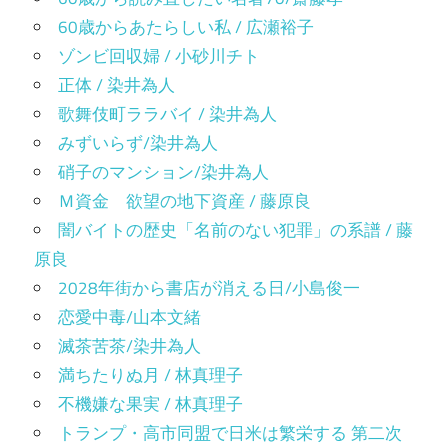
60歳からあたらしい私 / 広瀬裕子
ゾンビ回収婦 / 小砂川チト
正体 / 染井為人
歌舞伎町ララバイ / 染井為人
みずいらず/染井為人
硝子のマンション/染井為人
Ｍ資金 欲望の地下資産 / 藤原良
闇バイトの歴史「名前のない犯罪」の系譜 / 藤
原良
2028年街から書店が消える日/小島俊一
恋愛中毒/山本文緒
滅茶苦茶/染井為人
満ちたりぬ月 / 林真理子
不機嫌な果実 / 林真理子
トランプ・高市同盟で日米は繁栄する 第二次