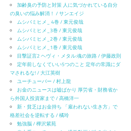
加齢臭の予防と対策 人に気づかれている自分
の臭いの悩み解消！ / サンエイジ
ムシバミヒメ_ 4巻 / 東元俊哉
ムシバミヒメ_3巻 / 東元俊哉
ムシバミヒメ_2巻 / 東元俊哉
ムシバミヒメ_1巻 / 東元俊哉
目撃証言2 ヘヴィ・メタル:魂の旅路 / 伊藤政則
定年前しなくていい5つのこと 定年の常識にダ
マされるな! / 大江英樹
ユーチューバー / 村上龍
お金のニュースは嘘ばかり 厚労省・財務省か
ら外国人投資家まで / 高橋洋一
新・貧乏はお金持ち 「雇われない生き方」で
格差社会を逆転する / 橘玲
勉強脳 / 樺沢紫苑