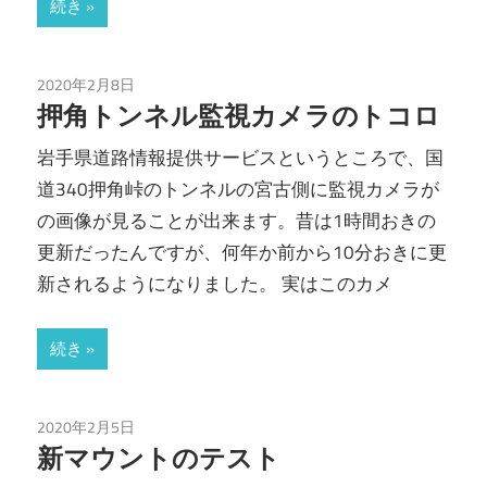
続き
2020年2月8日
ozmoAction
/
会社
/
未分類
/
除雪
押角トンネル監視カメラのトコロ
岩手県道路情報提供サービスというところで、国
道340押角峠のトンネルの宮古側に監視カメラが
の画像が見ることが出来ます。昔は1時間おきの
更新だったんですが、何年か前から10分おきに更
新されるようになりました。 実はこのカメ
続き
2020年2月5日
ozmoAction
/
カメラ
/
ガジェット
/
会社
/
動画編集
/
新マウントのテスト
地域貢献
/
除雪