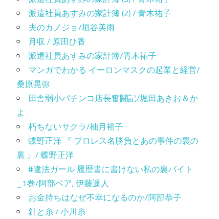
派遣社員あすみの家計簿 (2) / 青木祐子
夫のカノジョ/垣谷美雨
月収 / 原田ひ香
派遣社員あすみの家計簿/青木祐子
マンガでわかる イーロンマスクの起業と経営/
桑原晃弥
田舎弱小パチンコ店長奮闘記/堀田あきお＆か
よ
朽ちないサクラ/柚月裕子
蝶野正洋 『 プロレス名勝負とあの事件の裏の
裏 』/ 蝶野正洋
#違法ガール 履歴書に書けない私の裏バイト
_1巻/阿部ベア, 伊藤遥人
お金持ちはなぜ不幸になるのか/阿部恭子
針と糸 / 小川糸