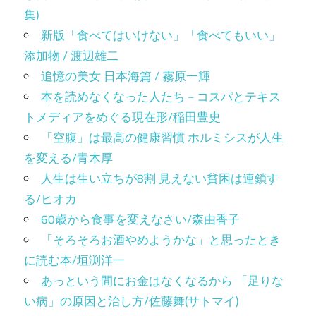
集)
新版「食べてはいけない」「食べてもいい」
添加物 / 渡辺雄二
追憶の美女 日本海篇 / 霧原一輝
本を読めなくなった人たち－コスパとテキス
トメディアをめぐる現在形/稲田豊史
「空腹」は最高の健康習慣 ホルミシスが人生
を変える/青木厚
人生は生い立ちが8割 見えない貧困は連鎖す
る/ヒオカ
60歳から食事を変えなさい/森由香子
「そろそろお酒やめようかな」と思ったとき
に読む本/垣渕洋一
あっという間にお金はなくなるから 「足りな
い病」の原因と治し方/佐藤舞(サトマイ)