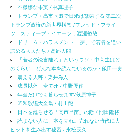
不機嫌な果実 / 林真理子
トランプ・高市同盟で日米は繁栄する 第二次
トランプ政権の新世界構想 /フレッド・フライ
ツ，スティーブ・イエーツ，渡瀬裕哉
ドリーム・ハラスメント 「夢」で若者を追い
詰める大人たち / 高部大問
「若者の読書離れ」というウソ：中高生はど
のくらい、どんな本を読んでいるのか / 飯田一史
震える天秤 / 染井為人
成長以外、全て死 / 中野優作
年金だけでも暮らせます/萩原博子
昭和歌謡大全集 / 村上龍
日本を甦らせる「高市早苗」の敵 / 門田隆将
読まない人に、本を売れ。売れない時代に大
ヒットを生み出す秘密 / 永松茂久