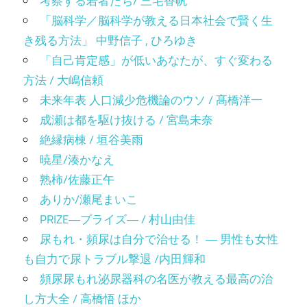
考察する若者たち/ 三宅香帆
「脳科学／脳科学が教える日本社会で賢く生
き残る方法」 中野信子 , ひろゆき
「自己肯定感」が低いあなたが、すぐ変わる
方法 / 大嶋信頼
未来年表 人口減少危機論のウソ / 髙橋洋一
成瀬は都を駆け抜ける / 宮島未奈
絶縁病棟 / 垣谷美雨
暁星/湊かなえ
熟柿/佐藤正午
ありか/瀬尾まいこ
PRIZE―プライズ― / 村山由佳
尿もれ・頻尿は自分で治せる！ ― 男性も女性
も自力で尿トラブル撃退 /内田輝和
頻尿尿もれ泌尿器科の名医が教える最高の治
し方大全 / 高橋悟 ほか