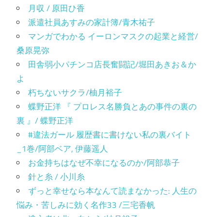
月収 / 原田ひ香
派遣社員あすみの家計簿/青木祐子
マンガでわかる イーロンマスクの起業と経営/
桑原晃弥
田舎弱小パチンコ店長奮闘記/堀田あきお＆か
よ
朽ちないサクラ/柚月裕子
蝶野正洋 『 プロレス名勝負とあの事件の裏の
裏 』/ 蝶野正洋
#違法ガール 履歴書に書けない私の裏バイト
_1巻/阿部ベア, 伊藤遥人
お金持ちはなぜ不幸になるのか/阿部恭子
針と糸 / 小川糸
ずっと幸せなら本なんて読まなかった: 人生の
悩み・苦しみに効く名作33 /三宅香帆