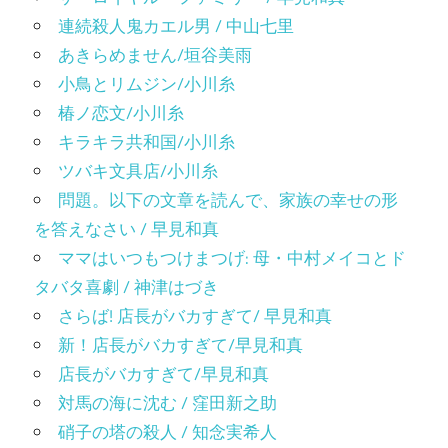
連続殺人鬼カエル男 / 中山七里
あきらめません/垣谷美雨
小鳥とリムジン/小川糸
椿ノ恋文/小川糸
キラキラ共和国/小川糸
ツバキ文具店/小川糸
問題。以下の文章を読んで、家族の幸せの形
を答えなさい / 早見和真
ママはいつもつけまつげ: 母・中村メイコとド
タバタ喜劇 / 神津はづき
さらば! 店長がバカすぎて/ 早見和真
新！店長がバカすぎて/早見和真
店長がバカすぎて/早見和真
対馬の海に沈む / 窪田新之助
硝子の塔の殺人 / 知念実希人