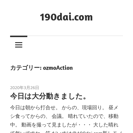
コ
ン
190dai.com
テ
ン
ツ
へ
ス
キ
カテゴリー:
ozmoAction
ッ
プ
2020年3月26日
ozmoAction
/
動画編集
今日は大分動きました。
今日は朝から打合せ。 からの、現場回り。 昼メ
シ食ってからの、 会議。 晴れていたので、移動
中。 動画を撮って見ましたが・・・ 大した晴れ