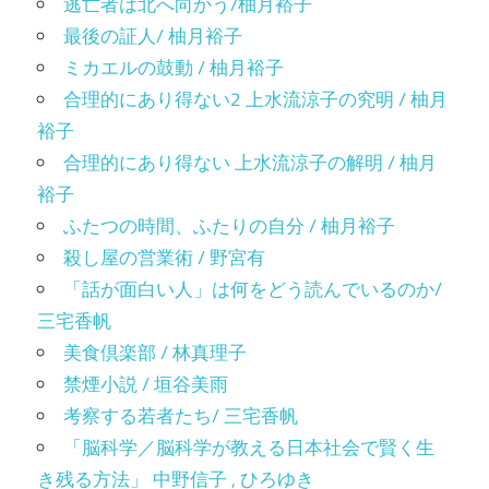
逃亡者は北へ向かう/柚月裕子
最後の証人/ 柚月裕子
ミカエルの鼓動 / 柚月裕子
合理的にあり得ない2 上水流涼子の究明 / 柚月
裕子
合理的にあり得ない 上水流涼子の解明 / 柚月
裕子
ふたつの時間、ふたりの自分 / 柚月裕子
殺し屋の営業術 / 野宮有
「話が面白い人」は何をどう読んでいるのか/
三宅香帆
美食倶楽部 / 林真理子
禁煙小説 / 垣谷美雨
考察する若者たち/ 三宅香帆
「脳科学／脳科学が教える日本社会で賢く生
き残る方法」 中野信子 , ひろゆき