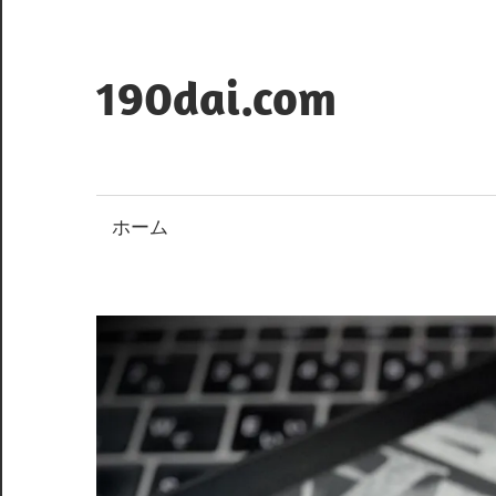
コ
ン
テ
190dai.com
ン
ツ
へ
ス
ホーム
キ
ッ
プ