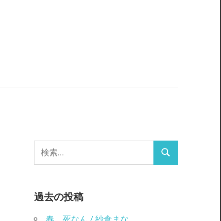
検
検
索:
索
過去の投稿
春、死なん / 紗倉まな