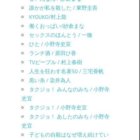
誰かが私を殺した / 東野圭吾
KYOUKO/村上龍
働くおっぱい/紗倉まな
セックスのほんとう / 一徹
ひと / 小野寺史宣
ランチ酒 / 原田ひ香
TVピープル / 村上春樹
人生を狂わす名著50 / 三宅香帆
黒い糸 / 染井為人
タクジョ！ みんなのみち / 小野寺
史宜
タクジョ！ / 小野寺史宜
タクジョ！ あしたのみち / 小野寺
史宜
子どもの自殺はなぜ増え続けてい