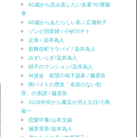
60歳から読み直したい名著70/齋藤
孝
60歳からあたらしい私 / 広瀬裕子
ゾンビ回収婦 / 小砂川チト
正体 / 染井為人
歌舞伎町ララバイ / 染井為人
みずいらず/染井為人
硝子のマンション/染井為人
Ｍ資金 欲望の地下資産 / 藤原良
闇バイトの歴史「名前のない犯
罪」の系譜 / 藤原良
2028年街から書店が消える日/小島
俊一
恋愛中毒/山本文緒
滅茶苦茶/染井為人