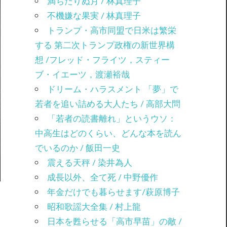
満ちたりぬ月 / 林真理子
不機嫌な果実 / 林真理子
トランプ・高市同盟で日米は繁栄
する 第二次トランプ政権の新世界構
想 /フレッド・フライツ，スティー
ブ・イエーツ，渡瀬裕哉
ドリーム・ハラスメント 「夢」で
若者を追い詰める大人たち / 高部大問
「若者の読書離れ」というウソ：
中高生はどのくらい、どんな本を読ん
でいるのか / 飯田一史
震える天秤 / 染井為人
成長以外、全て死 / 中野優作
年金だけでも暮らせます/萩原博子
昭和歌謡大全集 / 村上龍
日本を甦らせる「高市早苗」の敵 /