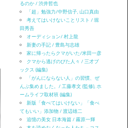
るのか / 渋井哲也
「超」勉強力/中野信子, 山口真由
考えてはいけないことリスト / 堀
田秀吾
オーディション/ 村上龍
新妻の手記 / 豊島与志雄
家に帰ったらクマがいた/米田一彦
クマから逃げのびた人々 / 三才ブ
ックス (編集)
「がんにならない人」の習慣、ぜ
んぶ集めました。/ 工藤孝文 (監修), ホ
ームライフ取材班 (編集)
新版「食べてはいけない」「食べ
てもいい」添加物 / 渡辺雄二
追憶の美女 日本海篇 / 霧原一輝
本を読めなくなった人たち－コス