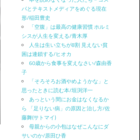
パとテキストメディアをめぐる現在
形/稲田豊史
「空腹」は最高の健康習慣 ホルミ
シスが人生を変える/青木厚
人生は生い立ちが8割 見えない貧
困は連鎖する/ヒオカ
60歳から食事を変えなさい/森由香
子
「そろそろお酒やめようかな」と
思ったときに読む本/垣渕洋一
あっという間にお金はなくなるか
ら 「足りない病」の原因と治し方/佐
藤舞(サトマイ)
母親からの小包はなぜこんなにダ
サいのか/原田ひ香