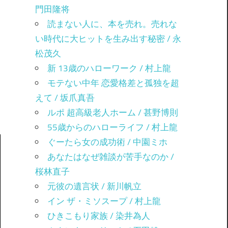
門田隆将
読まない人に、本を売れ。売れな
い時代に大ヒットを生み出す秘密 / 永
松茂久
新 13歳のハローワーク / 村上龍
モテない中年 恋愛格差と孤独を超
えて / 坂爪真吾
ルポ 超高級老人ホーム / 甚野博則
55歳からのハローライフ / 村上龍
ぐーたら女の成功術 / 中園ミホ
あなたはなぜ雑談が苦手なのか /
桜林直子
元彼の遺言状 / 新川帆立
イン ザ・ミソスープ / 村上龍
ひきこもり家族 / 染井為人