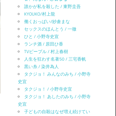
誰かが私を殺した / 東野圭吾
KYOUKO/村上龍
働くおっぱい/紗倉まな
セックスのほんとう / 一徹
ひと / 小野寺史宣
ランチ酒 / 原田ひ香
TVピープル / 村上春樹
人生を狂わす名著50 / 三宅香帆
黒い糸 / 染井為人
タクジョ！ みんなのみち / 小野寺
史宜
タクジョ！ / 小野寺史宜
タクジョ！ あしたのみち / 小野寺
史宜
子どもの自殺はなぜ増え続けてい