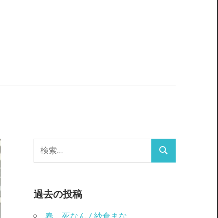
検
検
索:
索
過去の投稿
春、死なん / 紗倉まな