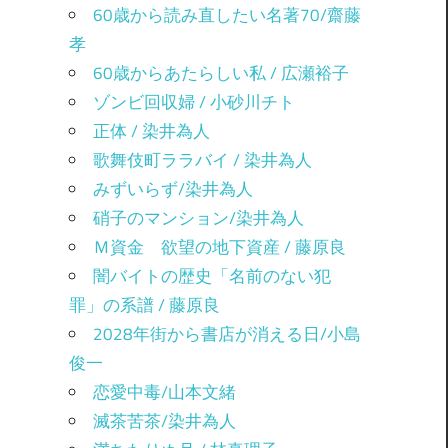
60歳から読み直したい名著70/齋藤
孝
60歳からあたらしい私 / 広瀬裕子
ゾンビ回収婦 / 小砂川チト
正体 / 染井為人
歌舞伎町ララバイ / 染井為人
みずいらず/染井為人
硝子のマンション/染井為人
Ｍ資金 欲望の地下資産 / 藤原良
闇バイトの歴史「名前のない犯
罪」の系譜 / 藤原良
2028年街から書店が消える日/小島
俊一
恋愛中毒/山本文緒
滅茶苦茶/染井為人