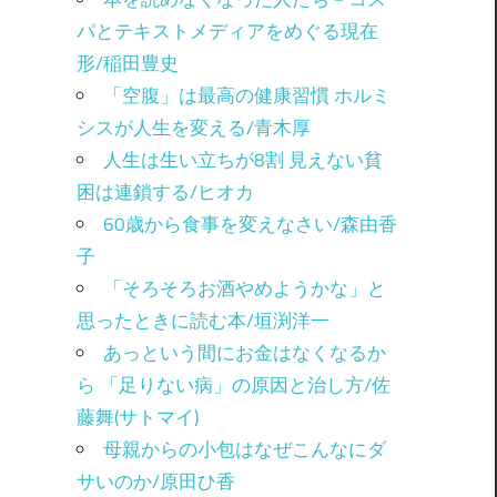
パとテキストメディアをめぐる現在
形/稲田豊史
「空腹」は最高の健康習慣 ホルミ
シスが人生を変える/青木厚
人生は生い立ちが8割 見えない貧
困は連鎖する/ヒオカ
60歳から食事を変えなさい/森由香
子
「そろそろお酒やめようかな」と
思ったときに読む本/垣渕洋一
あっという間にお金はなくなるか
ら 「足りない病」の原因と治し方/佐
藤舞(サトマイ)
母親からの小包はなぜこんなにダ
サいのか/原田ひ香