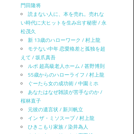
門田隆将
読まない人に、本を売れ。売れな
い時代に大ヒットを生み出す秘密 / 永
松茂久
新 13歳のハローワーク / 村上龍
モテない中年 恋愛格差と孤独を超
えて / 坂爪真吾
ルポ 超高級老人ホーム / 甚野博則
55歳からのハローライフ / 村上龍
ぐーたら女の成功術 / 中園ミホ
あなたはなぜ雑談が苦手なのか /
桜林直子
元彼の遺言状 / 新川帆立
イン ザ・ミソスープ / 村上龍
ひきこもり家族 / 染井為人