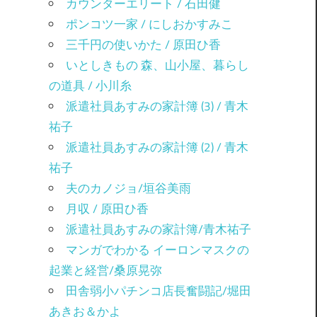
カウンターエリート / 石田健
ポンコツ一家 / にしおかすみこ
三千円の使いかた / 原田ひ香
いとしきもの 森、山小屋、暮らし
の道具 / 小川糸
派遣社員あすみの家計簿 (3) / 青木
祐子
派遣社員あすみの家計簿 (2) / 青木
祐子
夫のカノジョ/垣谷美雨
月収 / 原田ひ香
派遣社員あすみの家計簿/青木祐子
マンガでわかる イーロンマスクの
起業と経営/桑原晃弥
田舎弱小パチンコ店長奮闘記/堀田
あきお＆かよ