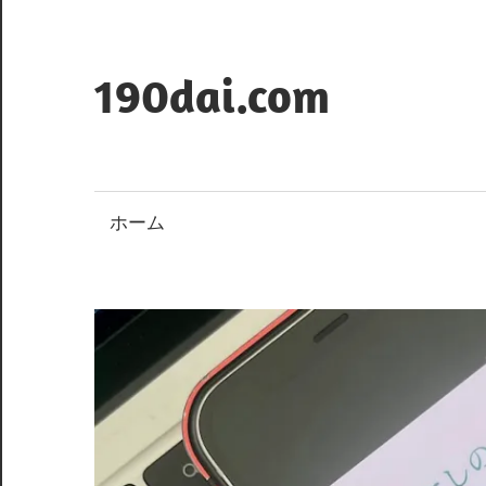
コ
ン
テ
190dai.com
ン
ツ
へ
ス
ホーム
キ
ッ
プ