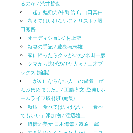
るのか / 渋井哲也
「超」勉強力/中野信子, 山口真由
考えてはいけないことリスト / 堀
田秀吾
オーディション/ 村上龍
新妻の手記 / 豊島与志雄
家に帰ったらクマがいた/米田一彦
クマから逃げのびた人々 / 三才ブ
ックス (編集)
「がんにならない人」の習慣、ぜ
んぶ集めました。/ 工藤孝文 (監修), ホ
ームライフ取材班 (編集)
新版「食べてはいけない」「食べ
てもいい」添加物 / 渡辺雄二
追憶の美女 日本海篇 / 霧原一輝
本を読めなくなった人たち－コス