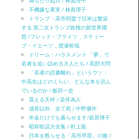
満ちたりぬ月 / 林真理子
不機嫌な果実 / 林真理子
トランプ・高市同盟で日米は繁栄
する 第二次トランプ政権の新世界構
想 /フレッド・フライツ，スティー
ブ・イエーツ，渡瀬裕哉
ドリーム・ハラスメント 「夢」で
若者を追い詰める大人たち / 高部大問
「若者の読書離れ」というウソ：
中高生はどのくらい、どんな本を読ん
でいるのか / 飯田一史
震える天秤 / 染井為人
成長以外、全て死 / 中野優作
年金だけでも暮らせます/萩原博子
昭和歌謡大全集 / 村上龍
日本を甦らせる「高市早苗」の敵 /