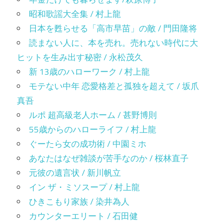
昭和歌謡大全集 / 村上龍
日本を甦らせる「高市早苗」の敵 / 門田隆将
読まない人に、本を売れ。売れない時代に大
ヒットを生み出す秘密 / 永松茂久
新 13歳のハローワーク / 村上龍
モテない中年 恋愛格差と孤独を超えて / 坂爪
真吾
ルポ 超高級老人ホーム / 甚野博則
55歳からのハローライフ / 村上龍
ぐーたら女の成功術 / 中園ミホ
あなたはなぜ雑談が苦手なのか / 桜林直子
元彼の遺言状 / 新川帆立
イン ザ・ミソスープ / 村上龍
ひきこもり家族 / 染井為人
カウンターエリート / 石田健