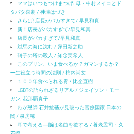
ママはいつもつけまつげ: 母・中村メイコとド
タバタ喜劇 / 神津はづき
さらば! 店長がバカすぎて/ 早見和真
新！店長がバカすぎて/早見和真
店長がバカすぎて/早見和真
対馬の海に沈む / 窪田新之助
硝子の塔の殺人 / 知念実希人
このプリン、いま食べるか？ガマンするか？
一生役立つ時間の法則 / 柿内尚文
１００年食べられる胃 / 比企直樹
LGBTの語られざるリアル / ジェイソン・モー
ガン, 我那覇真子
わが恩師 石井紘基が見破った官僚国家 日本の
闇 / 泉房穂
耳で考える―脳は名曲を欲する / 養老孟司・久
石譲