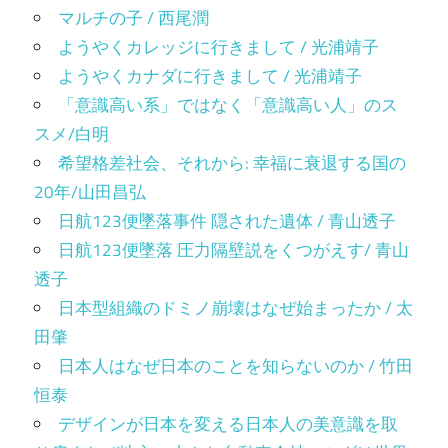
マルチの子 / 西尾潤
ようやくカレッジに行きまして / 光浦靖子
ようやくカナダに行きまして / 光浦靖子
「意識高い系」ではなく「意識高い人」のス
スメ/白明
希望格差社会、それから: 幸福に衰退する国の
20年/山田昌弘
日航123便墜落事件 隠された遺体 / 青山透子
日航123便墜落 圧力隔壁説をくつがえす/ 青山
透子
日本型組織のドミノ崩壊はなぜ始まったか / 太
田肇
日本人はなぜ日本のことを知らないのか / 竹田
恒泰
デザインが日本を変える日本人の美意識を取