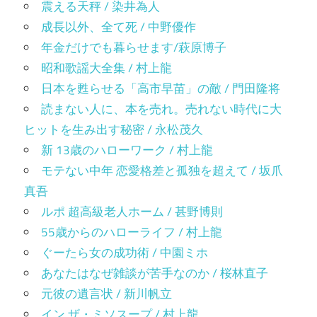
震える天秤 / 染井為人
成長以外、全て死 / 中野優作
年金だけでも暮らせます/萩原博子
昭和歌謡大全集 / 村上龍
日本を甦らせる「高市早苗」の敵 / 門田隆将
読まない人に、本を売れ。売れない時代に大
ヒットを生み出す秘密 / 永松茂久
新 13歳のハローワーク / 村上龍
モテない中年 恋愛格差と孤独を超えて / 坂爪
真吾
ルポ 超高級老人ホーム / 甚野博則
55歳からのハローライフ / 村上龍
ぐーたら女の成功術 / 中園ミホ
あなたはなぜ雑談が苦手なのか / 桜林直子
元彼の遺言状 / 新川帆立
イン ザ・ミソスープ / 村上龍