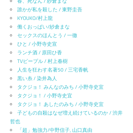
春、死なん / 紗倉まな
ン
誰かが私を殺した / 東野圭吾
KYOUKO/村上龍
働くおっぱい/紗倉まな
セックスのほんとう / 一徹
ひと / 小野寺史宣
ランチ酒 / 原田ひ香
TVピープル / 村上春樹
人生を狂わす名著50 / 三宅香帆
黒い糸 / 染井為人
タクジョ！ みんなのみち / 小野寺史宜
タクジョ！ / 小野寺史宜
タクジョ！ あしたのみち / 小野寺史宜
子どもの自殺はなぜ増え続けているのか / 渋井
哲也
「超」勉強力/中野信子, 山口真由