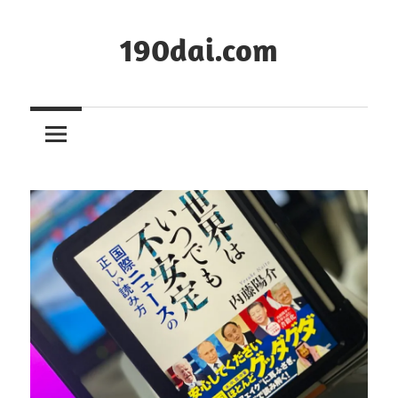
コ
ン
190dai.com
テ
ン
ツ
へ
ス
キ
ッ
プ