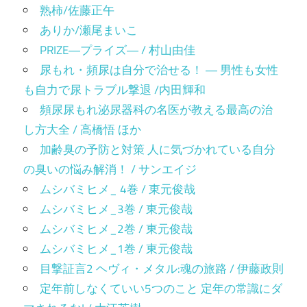
熟柿/佐藤正午
ありか/瀬尾まいこ
PRIZE―プライズ― / 村山由佳
尿もれ・頻尿は自分で治せる！ ― 男性も女性
も自力で尿トラブル撃退 /内田輝和
頻尿尿もれ泌尿器科の名医が教える最高の治
し方大全 / 高橋悟 ほか
加齢臭の予防と対策 人に気づかれている自分
の臭いの悩み解消！ / サンエイジ
ムシバミヒメ_ 4巻 / 東元俊哉
ムシバミヒメ_3巻 / 東元俊哉
ムシバミヒメ_2巻 / 東元俊哉
ムシバミヒメ_1巻 / 東元俊哉
目撃証言2 ヘヴィ・メタル:魂の旅路 / 伊藤政則
定年前しなくていい5つのこと 定年の常識にダ