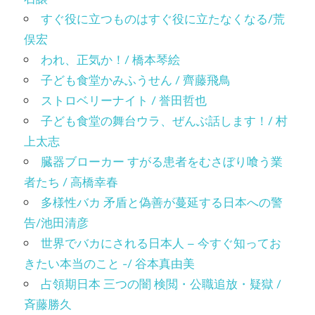
すぐ役に立つものはすぐ役に立たなくなる/荒
俣宏
われ、正気か！/ 橋本琴絵
子ども食堂かみふうせん / 齊藤飛鳥
ストロベリーナイト / 誉田哲也
子ども食堂の舞台ウラ、ぜんぶ話します！/ 村
上太志
臓器ブローカー すがる患者をむさぼり喰う業
者たち / 高橋幸春
多様性バカ 矛盾と偽善が蔓延する日本への警
告/池田清彦
世界でバカにされる日本人 – 今すぐ知ってお
きたい本当のこと -/ 谷本真由美
占領期日本 三つの闇 検閲・公職追放・疑獄 /
斉藤勝久