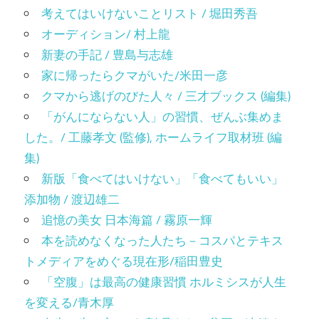
考えてはいけないことリスト / 堀田秀吾
オーディション/ 村上龍
新妻の手記 / 豊島与志雄
家に帰ったらクマがいた/米田一彦
クマから逃げのびた人々 / 三才ブックス (編集)
「がんにならない人」の習慣、ぜんぶ集めま
した。/ 工藤孝文 (監修), ホームライフ取材班 (編
集)
新版「食べてはいけない」「食べてもいい」
添加物 / 渡辺雄二
追憶の美女 日本海篇 / 霧原一輝
本を読めなくなった人たち－コスパとテキス
トメディアをめぐる現在形/稲田豊史
「空腹」は最高の健康習慣 ホルミシスが人生
を変える/青木厚