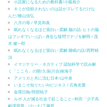
小説家になるための教科書/小狐裕介
キミが信頼されないのは話がズレてるだけな
んだ/横山信弘
八月の母 / 早見和真
眠れなくなるほど面白い 図解 脳の話: ヒトの脳
はフシギでいっぱい 身近な疑問でナゾを解明 / 茂
木 健一郎
眠れなくなるほど面白い 図解 睡眠の話/西野精
治
イマジナリー・ネガティブ 認知科学で読み解
く「こころ」の闇/久保(川合)南海子
アメリカと共に沈む日本/山中泉
いまこそ知りたいAIビジネス / 石角友愛
金環日蝕/阿部暁子
ルポ 人が減る社会で起こること─秋田「少子高
齢課題県」はいま/工藤哲