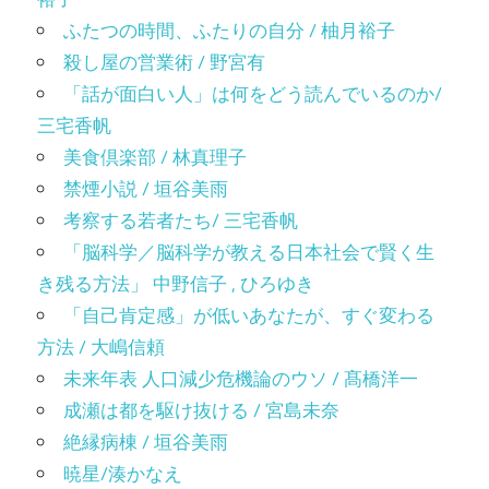
ふたつの時間、ふたりの自分 / 柚月裕子
殺し屋の営業術 / 野宮有
「話が面白い人」は何をどう読んでいるのか/
三宅香帆
美食倶楽部 / 林真理子
禁煙小説 / 垣谷美雨
考察する若者たち/ 三宅香帆
「脳科学／脳科学が教える日本社会で賢く生
き残る方法」 中野信子 , ひろゆき
「自己肯定感」が低いあなたが、すぐ変わる
方法 / 大嶋信頼
未来年表 人口減少危機論のウソ / 髙橋洋一
成瀬は都を駆け抜ける / 宮島未奈
絶縁病棟 / 垣谷美雨
暁星/湊かなえ