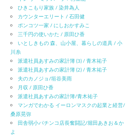
ひきこもり家族 / 染井為人
カウンターエリート / 石田健
ポンコツ一家 / にしおかすみこ
三千円の使いかた / 原田ひ香
いとしきもの 森、山小屋、暮らしの道具 / 小
川糸
派遣社員あすみの家計簿 (3) / 青木祐子
派遣社員あすみの家計簿 (2) / 青木祐子
夫のカノジョ/垣谷美雨
月収 / 原田ひ香
派遣社員あすみの家計簿/青木祐子
マンガでわかる イーロンマスクの起業と経営/
桑原晃弥
田舎弱小パチンコ店長奮闘記/堀田あきお＆か
よ