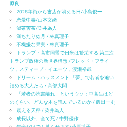
原良
2028年街から書店が消える日/小島俊一
恋愛中毒/山本文緒
滅茶苦茶/染井為人
満ちたりぬ月 / 林真理子
不機嫌な果実 / 林真理子
トランプ・高市同盟で日米は繁栄する 第二次
トランプ政権の新世界構想 /フレッド・フライ
ツ，スティーブ・イエーツ，渡瀬裕哉
ドリーム・ハラスメント 「夢」で若者を追い
詰める大人たち / 高部大問
「若者の読書離れ」というウソ：中高生はど
のくらい、どんな本を読んでいるのか / 飯田一史
震える天秤 / 染井為人
成長以外、全て死 / 中野優作
年金だけでも暮らせます/萩原博子