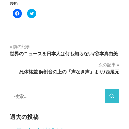
共有:
Facebook
ク
で
リ
共
ッ
有
ク
す
し
る
て
に
Twitter
は
で
ク
共
投
前の記事
リ
有
ッ
(新
世界のニュースを日本人は何も知らない/谷本真由美
ク
し
稿
し
い
て
ウ
次の記事
く
ィ
ナ
だ
ン
死体格差 解剖台の上の「声なき声」より/西尾元
さ
ド
い
ウ
ビ
(新
で
し
開
い
き
ゲ
ウ
ま
検
ィ
す)
検
ン
索:
ー
ド
ウ
索
で
シ
開
過去の投稿
き
ま
ョ
す)