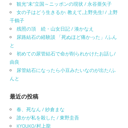
観光”未”立国～ニッポンの現状 / 永谷亜矢子
女の子はどう生きるか: 教えて,上野先生! / 上野
千鶴子
残照の頂 続・山女日記 / 湊かなえ
尿路結石の経験談 「死ぬほど痛かった」/ふん
と
初めての尿管結石で命が削られかけたお話し/
由良
尿管結石になったら小豆みたいなのが出た/ふ
んと
最近の投稿
春、死なん / 紗倉まな
誰かが私を殺した / 東野圭吾
KYOUKO/村上龍