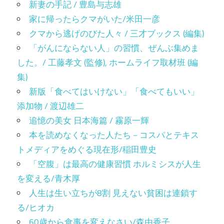
新妻の手記 / 豊島与志雄
家に帰ったらクマがいた/米田一彦
クマから逃げのびた人々 / 三才ブックス (編集)
「がんにならない人」の習慣、ぜんぶ集めま
した。/ 工藤孝文 (監修), ホームライフ取材班 (編
集)
新版「食べてはいけない」「食べてもいい」
添加物 / 渡辺雄二
追憶の美女 日本海篇 / 霧原一輝
本を読めなくなった人たち－コスパとテキス
トメディアをめぐる現在形/稲田豊史
「空腹」は最高の健康習慣 ホルミシスが人生
を変える/青木厚
人生は生い立ちが8割 見えない貧困は連鎖す
る/ヒオカ
60歳から食事を変えなさい/森由香子