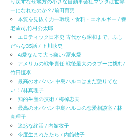
り戻すなぜ地方の小さな自動車会社マツダは世界
一になれたのか？/前田育男
本質を見抜く力―環境・食料・エネルギー / 養
老孟司,竹村公太郎
エロティック日本史 古代から昭和まで、ふし
だらな35話 / 下川耿史
Ai愛なんて大っ嫌い/冨永愛
アメリカの戦争責任 戦後最大のタブーに挑む/
竹田恒泰
最高のオバハン 中島ハルコはまだ懲りてな
い！/林真理子
知的生産の技術 / 梅棹忠夫
最高のオバハン 中島ハルコの恋愛相談室 / 林
真理子
迷惑な終活 / 内館牧子
今度生まれたたら / 内館牧子