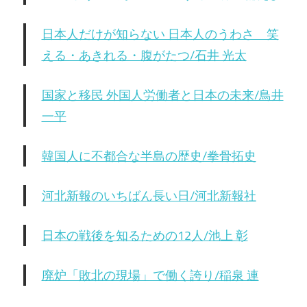
日本人だけが知らない 日本人のうわさ 笑
える・あきれる・腹がたつ/石井 光太
国家と移民 外国人労働者と日本の未来/鳥井
一平
韓国人に不都合な半島の歴史/拳骨拓史
河北新報のいちばん長い日/河北新報社
日本の戦後を知るための12人/池上 彰
廃炉「敗北の現場」で働く誇り/稲泉 連