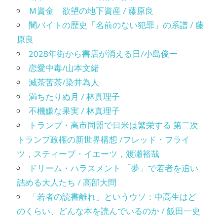
Ｍ資金 欲望の地下資産 / 藤原良
闇バイトの歴史「名前のない犯罪」の系譜 / 藤
原良
2028年街から書店が消える日/小島俊一
恋愛中毒/山本文緒
滅茶苦茶/染井為人
満ちたりぬ月 / 林真理子
不機嫌な果実 / 林真理子
トランプ・高市同盟で日米は繁栄する 第二次
トランプ政権の新世界構想 /フレッド・フライ
ツ，スティーブ・イエーツ，渡瀬裕哉
ドリーム・ハラスメント 「夢」で若者を追い
詰める大人たち / 高部大問
「若者の読書離れ」というウソ：中高生はど
のくらい、どんな本を読んでいるのか / 飯田一史