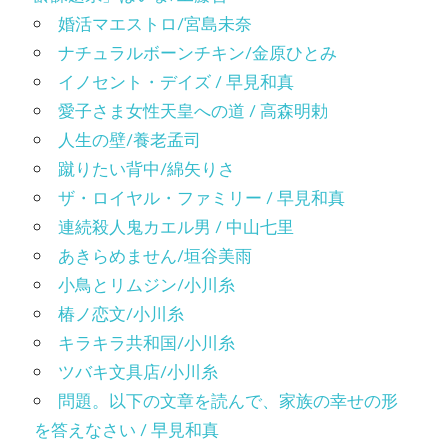
婚活マエストロ/宮島未奈
ナチュラルボーンチキン/金原ひとみ
イノセント・デイズ / 早見和真
愛子さま女性天皇への道 / 高森明勅
人生の壁/養老孟司
蹴りたい背中/綿矢りさ
ザ・ロイヤル・ファミリー / 早見和真
連続殺人鬼カエル男 / 中山七里
あきらめません/垣谷美雨
小鳥とリムジン/小川糸
椿ノ恋文/小川糸
キラキラ共和国/小川糸
ツバキ文具店/小川糸
問題。以下の文章を読んで、家族の幸せの形
を答えなさい / 早見和真