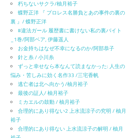
朽ちないサクラ/柚月裕子
蝶野正洋 『 プロレス名勝負とあの事件の裏の
裏 』/ 蝶野正洋
#違法ガール 履歴書に書けない私の裏バイト
_1巻/阿部ベア, 伊藤遥人
お金持ちはなぜ不幸になるのか/阿部恭子
針と糸 / 小川糸
ずっと幸せなら本なんて読まなかった: 人生の
悩み・苦しみに効く名作33 /三宅香帆
逃亡者は北へ向かう/柚月裕子
最後の証人/ 柚月裕子
ミカエルの鼓動 / 柚月裕子
合理的にあり得ない2 上水流涼子の究明 / 柚月
裕子
合理的にあり得ない 上水流涼子の解明 / 柚月
裕子