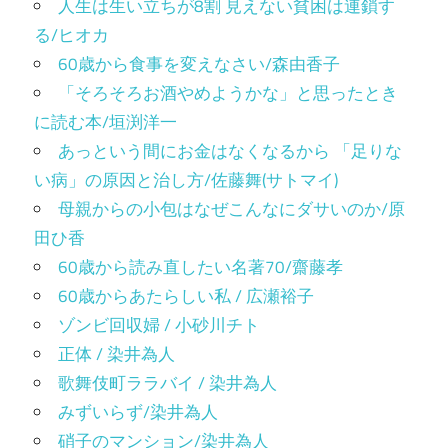
人生は生い立ちが8割 見えない貧困は連鎖す
る/ヒオカ
60歳から食事を変えなさい/森由香子
「そろそろお酒やめようかな」と思ったとき
に読む本/垣渕洋一
あっという間にお金はなくなるから 「足りな
い病」の原因と治し方/佐藤舞(サトマイ)
母親からの小包はなぜこんなにダサいのか/原
田ひ香
60歳から読み直したい名著70/齋藤孝
60歳からあたらしい私 / 広瀬裕子
ゾンビ回収婦 / 小砂川チト
正体 / 染井為人
歌舞伎町ララバイ / 染井為人
みずいらず/染井為人
硝子のマンション/染井為人