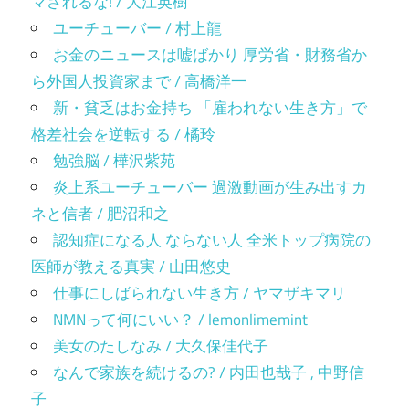
マされるな! / 大江英樹
ユーチューバー / 村上龍
お金のニュースは嘘ばかり 厚労省・財務省か
ら外国人投資家まで / 高橋洋一
新・貧乏はお金持ち 「雇われない生き方」で
格差社会を逆転する / 橘玲
勉強脳 / 樺沢紫苑
炎上系ユーチューバー 過激動画が生み出すカ
ネと信者 / 肥沼和之
認知症になる人 ならない人 全米トップ病院の
医師が教える真実 / 山田悠史
仕事にしばられない生き方 / ヤマザキマリ
NMNって何にいい？ / lemonlimemint
美女のたしなみ / 大久保佳代子
なんで家族を続けるの? / 内田也哉子 , 中野信
子