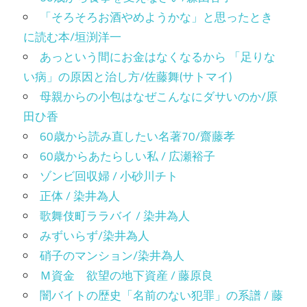
「そろそろお酒やめようかな」と思ったとき
に読む本/垣渕洋一
あっという間にお金はなくなるから 「足りな
い病」の原因と治し方/佐藤舞(サトマイ)
母親からの小包はなぜこんなにダサいのか/原
田ひ香
60歳から読み直したい名著70/齋藤孝
60歳からあたらしい私 / 広瀬裕子
ゾンビ回収婦 / 小砂川チト
正体 / 染井為人
歌舞伎町ララバイ / 染井為人
みずいらず/染井為人
硝子のマンション/染井為人
Ｍ資金 欲望の地下資産 / 藤原良
闇バイトの歴史「名前のない犯罪」の系譜 / 藤