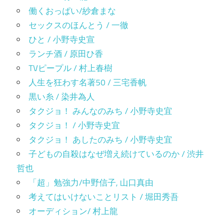
働くおっぱい/紗倉まな
セックスのほんとう / 一徹
ひと / 小野寺史宣
ランチ酒 / 原田ひ香
TVピープル / 村上春樹
人生を狂わす名著50 / 三宅香帆
黒い糸 / 染井為人
タクジョ！ みんなのみち / 小野寺史宜
タクジョ！ / 小野寺史宜
タクジョ！ あしたのみち / 小野寺史宜
子どもの自殺はなぜ増え続けているのか / 渋井
哲也
「超」勉強力/中野信子, 山口真由
考えてはいけないことリスト / 堀田秀吾
オーディション/ 村上龍