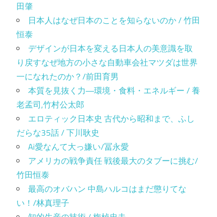
田肇
日本人はなぜ日本のことを知らないのか / 竹田
恒泰
デザインが日本を変える日本人の美意識を取
り戻すなぜ地方の小さな自動車会社マツダは世界
一になれたのか？/前田育男
本質を見抜く力―環境・食料・エネルギー / 養
老孟司,竹村公太郎
エロティック日本史 古代から昭和まで、ふし
だらな35話 / 下川耿史
Ai愛なんて大っ嫌い/冨永愛
アメリカの戦争責任 戦後最大のタブーに挑む/
竹田恒泰
最高のオバハン 中島ハルコはまだ懲りてな
い！/林真理子
知的生産の技術 / 梅棹忠夫