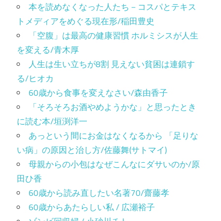
本を読めなくなった人たち－コスパとテキス
トメディアをめぐる現在形/稲田豊史
「空腹」は最高の健康習慣 ホルミシスが人生
を変える/青木厚
人生は生い立ちが8割 見えない貧困は連鎖す
る/ヒオカ
60歳から食事を変えなさい/森由香子
「そろそろお酒やめようかな」と思ったとき
に読む本/垣渕洋一
あっという間にお金はなくなるから 「足りな
い病」の原因と治し方/佐藤舞(サトマイ)
母親からの小包はなぜこんなにダサいのか/原
田ひ香
60歳から読み直したい名著70/齋藤孝
60歳からあたらしい私 / 広瀬裕子