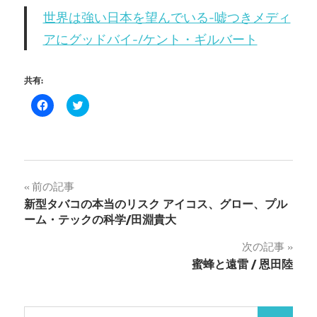
世界は強い日本を望んでいる-嘘つきメディ
アにグッドバイ-/ケント・ギルバート
共有:
Facebook
ク
で
リ
共
ッ
有
ク
す
し
る
て
に
Twitter
は
で
ク
共
投
前の記事
リ
有
ッ
(新
新型タバコの本当のリスク アイコス、グロー、プル
ク
し
稿
し
い
ーム・テックの科学/田淵貴大
て
ウ
く
ィ
ナ
だ
ン
次の記事
さ
ド
い
ウ
蜜蜂と遠雷 / 恩田陸
ビ
(新
で
し
開
い
き
ゲ
ウ
ま
ィ
す)
検
ン