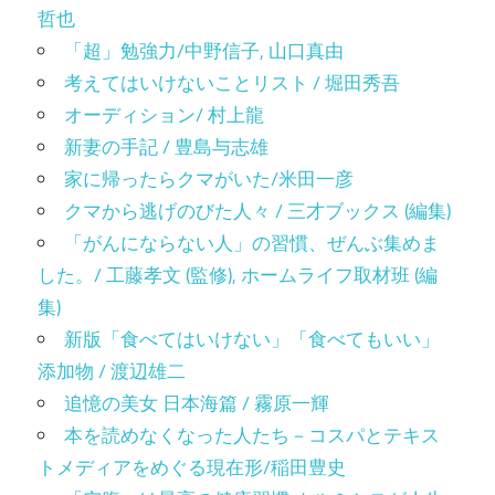
哲也
「超」勉強力/中野信子, 山口真由
考えてはいけないことリスト / 堀田秀吾
オーディション/ 村上龍
新妻の手記 / 豊島与志雄
家に帰ったらクマがいた/米田一彦
クマから逃げのびた人々 / 三才ブックス (編集)
「がんにならない人」の習慣、ぜんぶ集めま
した。/ 工藤孝文 (監修), ホームライフ取材班 (編
集)
新版「食べてはいけない」「食べてもいい」
添加物 / 渡辺雄二
追憶の美女 日本海篇 / 霧原一輝
本を読めなくなった人たち－コスパとテキス
トメディアをめぐる現在形/稲田豊史