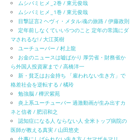
ムシバミヒメ_2巻 / 東元俊哉
ムシバミヒメ_1巻 / 東元俊哉
目撃証言2 ヘヴィ・メタル:魂の旅路 / 伊藤政則
定年前しなくていい5つのこと 定年の常識にダ
マされるな! / 大江英樹
ユーチューバー / 村上龍
お金のニュースは嘘ばかり 厚労省・財務省か
ら外国人投資家まで / 高橋洋一
新・貧乏はお金持ち 「雇われない生き方」で
格差社会を逆転する / 橘玲
勉強脳 / 樺沢紫苑
炎上系ユーチューバー 過激動画が生み出すカ
ネと信者 / 肥沼和之
認知症になる人 ならない人 全米トップ病院の
医師が教える真実 / 山田悠史
仕事にしばられない生き方 / ヤマザキマリ