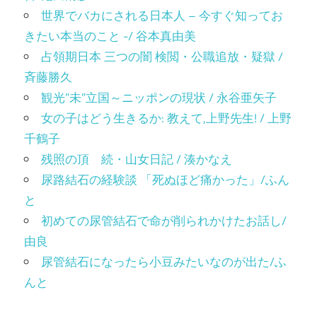
世界でバカにされる日本人 – 今すぐ知ってお
きたい本当のこと -/ 谷本真由美
占領期日本 三つの闇 検閲・公職追放・疑獄 /
斉藤勝久
観光”未”立国～ニッポンの現状 / 永谷亜矢子
女の子はどう生きるか: 教えて,上野先生! / 上野
千鶴子
残照の頂 続・山女日記 / 湊かなえ
尿路結石の経験談 「死ぬほど痛かった」/ふん
と
初めての尿管結石で命が削られかけたお話し/
由良
尿管結石になったら小豆みたいなのが出た/ふ
んと