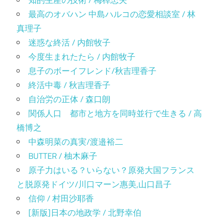
最高のオバハン 中島ハルコの恋愛相談室 / 林
真理子
迷惑な終活 / 内館牧子
今度生まれたたら / 内館牧子
息子のボーイフレンド/秋吉理香子
終活中毒 / 秋吉理香子
自治労の正体 / 森口朗
関係人口 都市と地方を同時並行で生きる / 高
橋博之
中森明菜の真実/渡邉裕二
BUTTER / 柚木麻子
原子力はいる？いらない？原発大国フランス
と脱原発ドイツ/川口マーン惠美,山口昌子
信仰 / 村田沙耶香
[新版]日本の地政学 / 北野幸伯