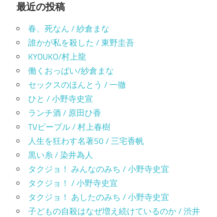
最近の投稿
春、死なん / 紗倉まな
誰かが私を殺した / 東野圭吾
KYOUKO/村上龍
働くおっぱい/紗倉まな
セックスのほんとう / 一徹
ひと / 小野寺史宣
ランチ酒 / 原田ひ香
TVピープル / 村上春樹
人生を狂わす名著50 / 三宅香帆
黒い糸 / 染井為人
タクジョ！ みんなのみち / 小野寺史宜
タクジョ！ / 小野寺史宜
タクジョ！ あしたのみち / 小野寺史宜
子どもの自殺はなぜ増え続けているのか / 渋井