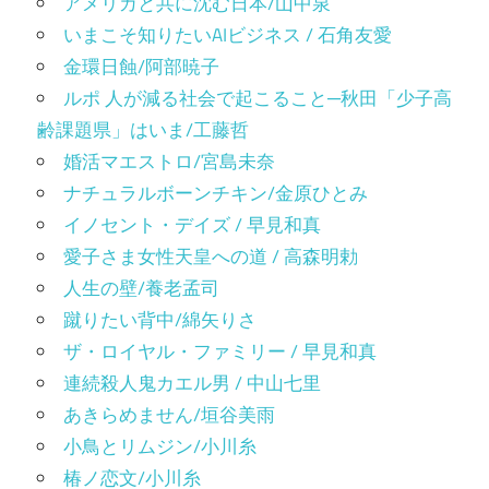
アメリカと共に沈む日本/山中泉
いまこそ知りたいAIビジネス / 石角友愛
金環日蝕/阿部暁子
ルポ 人が減る社会で起こること─秋田「少子高
齢課題県」はいま/工藤哲
婚活マエストロ/宮島未奈
ナチュラルボーンチキン/金原ひとみ
イノセント・デイズ / 早見和真
愛子さま女性天皇への道 / 高森明勅
人生の壁/養老孟司
蹴りたい背中/綿矢りさ
ザ・ロイヤル・ファミリー / 早見和真
連続殺人鬼カエル男 / 中山七里
あきらめません/垣谷美雨
小鳥とリムジン/小川糸
椿ノ恋文/小川糸