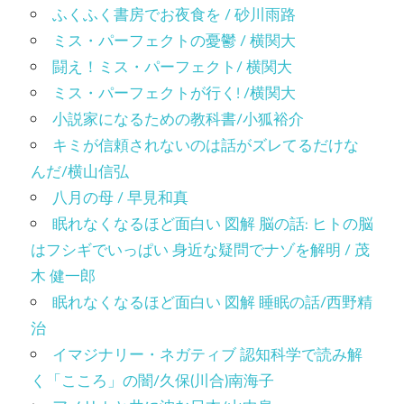
ふくふく書房でお夜食を / 砂川雨路
ミス・パーフェクトの憂鬱 / 横関大
闘え！ミス・パーフェクト/ 横関大
ミス・パーフェクトが行く! /横関大
小説家になるための教科書/小狐裕介
キミが信頼されないのは話がズレてるだけな
んだ/横山信弘
八月の母 / 早見和真
眠れなくなるほど面白い 図解 脳の話: ヒトの脳
はフシギでいっぱい 身近な疑問でナゾを解明 / 茂
木 健一郎
眠れなくなるほど面白い 図解 睡眠の話/西野精
治
イマジナリー・ネガティブ 認知科学で読み解
く「こころ」の闇/久保(川合)南海子