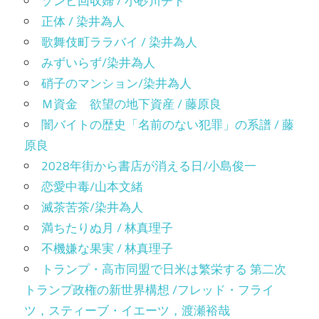
ゾンビ回収婦 / 小砂川チト
正体 / 染井為人
歌舞伎町ララバイ / 染井為人
みずいらず/染井為人
硝子のマンション/染井為人
Ｍ資金 欲望の地下資産 / 藤原良
闇バイトの歴史「名前のない犯罪」の系譜 / 藤
原良
2028年街から書店が消える日/小島俊一
恋愛中毒/山本文緒
滅茶苦茶/染井為人
満ちたりぬ月 / 林真理子
不機嫌な果実 / 林真理子
トランプ・高市同盟で日米は繁栄する 第二次
トランプ政権の新世界構想 /フレッド・フライ
ツ，スティーブ・イエーツ，渡瀬裕哉