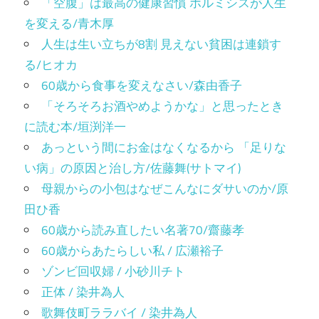
「空腹」は最高の健康習慣 ホルミシスが人生
を変える/青木厚
人生は生い立ちが8割 見えない貧困は連鎖す
る/ヒオカ
60歳から食事を変えなさい/森由香子
「そろそろお酒やめようかな」と思ったとき
に読む本/垣渕洋一
あっという間にお金はなくなるから 「足りな
い病」の原因と治し方/佐藤舞(サトマイ)
母親からの小包はなぜこんなにダサいのか/原
田ひ香
60歳から読み直したい名著70/齋藤孝
60歳からあたらしい私 / 広瀬裕子
ゾンビ回収婦 / 小砂川チト
正体 / 染井為人
歌舞伎町ララバイ / 染井為人