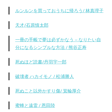
ルンルンを買っておうちに帰ろう/ 林真理子
天才/石原慎太郎
一冊の手帳で夢は必ずかなう – なりたい自
分になるシンプルな方法 / 熊谷正寿
死ぬほど読書/丹羽宇一郎
破壊者 ハカイモノ / 松浦勝人
死ぬこと以外かすり傷/ 箕輪厚介
蜜蜂と遠雷 / 恩田陸