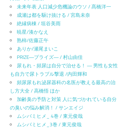
未来年表 人口減少危機論のウソ / 髙橋洋一
成瀬は都を駆け抜ける / 宮島未奈
絶縁病棟 / 垣谷美雨
暁星/湊かなえ
熟柿/佐藤正午
ありか/瀬尾まいこ
PRIZE―プライズ― / 村山由佳
尿もれ・頻尿は自分で治せる！ ― 男性も女性
も自力で尿トラブル撃退 /内田輝和
頻尿尿もれ泌尿器科の名医が教える最高の治
し方大全 / 高橋悟 ほか
加齢臭の予防と対策 人に気づかれている自分
の臭いの悩み解消！ / サンエイジ
ムシバミヒメ_ 4巻 / 東元俊哉
ムシバミヒメ_3巻 / 東元俊哉