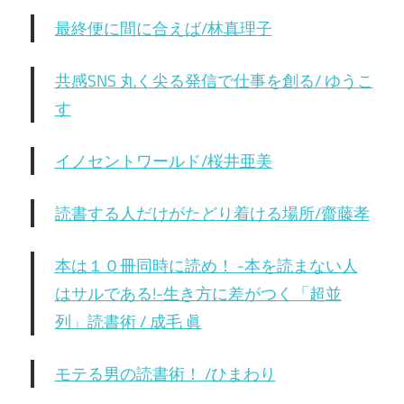
最終便に間に合えば/林真理子
共感SNS 丸く尖る発信で仕事を創る/ ゆうこ
す
イノセントワールド/桜井亜美
読書する人だけがたどり着ける場所/齋藤孝
本は１０冊同時に読め！ -本を読まない人
はサルである!-生き方に差がつく「超並
列」読書術 / 成毛 眞
モテる男の読書術！ /ひまわり