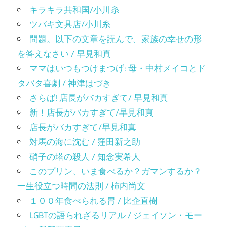
キラキラ共和国/小川糸
ツバキ文具店/小川糸
問題。以下の文章を読んで、家族の幸せの形
を答えなさい / 早見和真
ママはいつもつけまつげ: 母・中村メイコとド
タバタ喜劇 / 神津はづき
さらば! 店長がバカすぎて/ 早見和真
新！店長がバカすぎて/早見和真
店長がバカすぎて/早見和真
対馬の海に沈む / 窪田新之助
硝子の塔の殺人 / 知念実希人
このプリン、いま食べるか？ガマンするか？
一生役立つ時間の法則 / 柿内尚文
１００年食べられる胃 / 比企直樹
LGBTの語られざるリアル / ジェイソン・モー