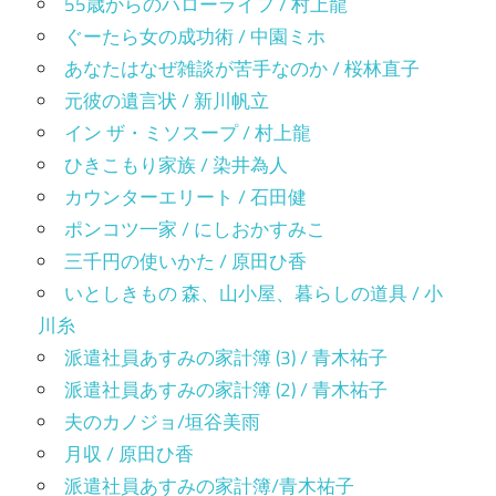
55歳からのハローライフ / 村上龍
ぐーたら女の成功術 / 中園ミホ
あなたはなぜ雑談が苦手なのか / 桜林直子
元彼の遺言状 / 新川帆立
イン ザ・ミソスープ / 村上龍
ひきこもり家族 / 染井為人
カウンターエリート / 石田健
ポンコツ一家 / にしおかすみこ
三千円の使いかた / 原田ひ香
いとしきもの 森、山小屋、暮らしの道具 / 小
川糸
派遣社員あすみの家計簿 (3) / 青木祐子
派遣社員あすみの家計簿 (2) / 青木祐子
夫のカノジョ/垣谷美雨
月収 / 原田ひ香
派遣社員あすみの家計簿/青木祐子