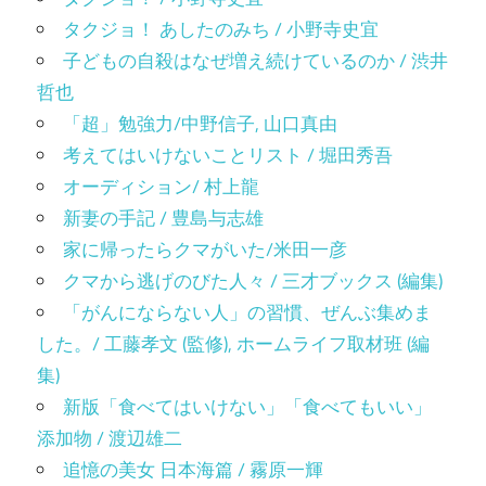
タクジョ！ あしたのみち / 小野寺史宜
子どもの自殺はなぜ増え続けているのか / 渋井
哲也
「超」勉強力/中野信子, 山口真由
考えてはいけないことリスト / 堀田秀吾
オーディション/ 村上龍
新妻の手記 / 豊島与志雄
家に帰ったらクマがいた/米田一彦
クマから逃げのびた人々 / 三才ブックス (編集)
「がんにならない人」の習慣、ぜんぶ集めま
した。/ 工藤孝文 (監修), ホームライフ取材班 (編
集)
新版「食べてはいけない」「食べてもいい」
添加物 / 渡辺雄二
追憶の美女 日本海篇 / 霧原一輝