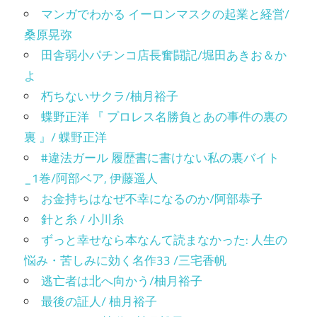
マンガでわかる イーロンマスクの起業と経営/
桑原晃弥
田舎弱小パチンコ店長奮闘記/堀田あきお＆か
よ
朽ちないサクラ/柚月裕子
蝶野正洋 『 プロレス名勝負とあの事件の裏の
裏 』/ 蝶野正洋
#違法ガール 履歴書に書けない私の裏バイト
_1巻/阿部ベア, 伊藤遥人
お金持ちはなぜ不幸になるのか/阿部恭子
針と糸 / 小川糸
ずっと幸せなら本なんて読まなかった: 人生の
悩み・苦しみに効く名作33 /三宅香帆
逃亡者は北へ向かう/柚月裕子
最後の証人/ 柚月裕子