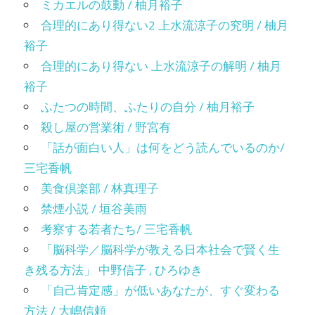
ミカエルの鼓動 / 柚月裕子
合理的にあり得ない2 上水流涼子の究明 / 柚月
裕子
合理的にあり得ない 上水流涼子の解明 / 柚月
裕子
ふたつの時間、ふたりの自分 / 柚月裕子
殺し屋の営業術 / 野宮有
「話が面白い人」は何をどう読んでいるのか/
三宅香帆
美食倶楽部 / 林真理子
禁煙小説 / 垣谷美雨
考察する若者たち/ 三宅香帆
「脳科学／脳科学が教える日本社会で賢く生
き残る方法」 中野信子 , ひろゆき
「自己肯定感」が低いあなたが、すぐ変わる
方法 / 大嶋信頼