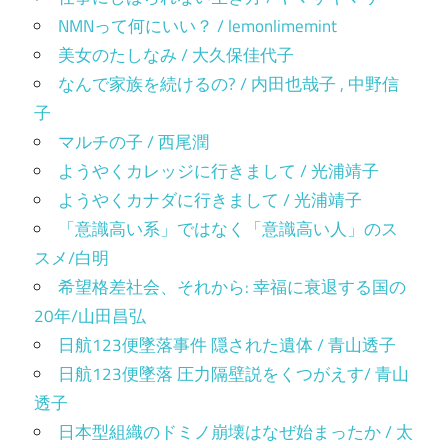
NMNって何にいい？ / lemonlimemint
美女のたしなみ / 大久保佳代子
なんで家族を続けるの? / 内田也哉子 , 中野信
子
マルチの子 / 西尾潤
ようやくカレッジに行きまして / 光浦靖子
ようやくカナダに行きまして / 光浦靖子
「意識高い系」ではなく「意識高い人」のス
スメ/白明
希望格差社会、それから: 幸福に衰退する国の
20年/山田昌弘
日航123便墜落事件 隠された遺体 / 青山透子
日航123便墜落 圧力隔壁説をくつがえす/ 青山
透子
日本型組織のドミノ崩壊はなぜ始まったか / 太