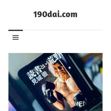
コ
ン
190dai.com
テ
ン
ツ
へ
ス
キ
ッ
プ