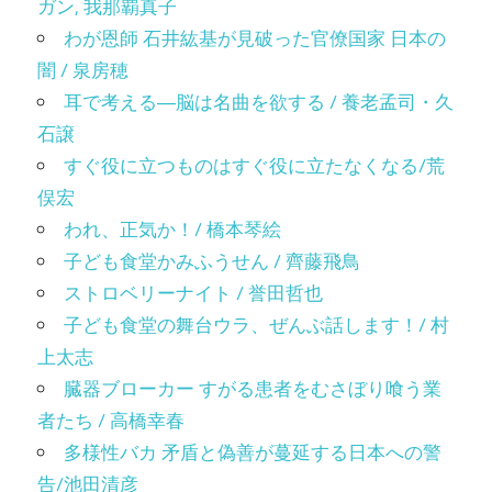
ガン, 我那覇真子
わが恩師 石井紘基が見破った官僚国家 日本の
闇 / 泉房穂
耳で考える―脳は名曲を欲する / 養老孟司・久
石譲
すぐ役に立つものはすぐ役に立たなくなる/荒
俣宏
われ、正気か！/ 橋本琴絵
子ども食堂かみふうせん / 齊藤飛鳥
ストロベリーナイト / 誉田哲也
子ども食堂の舞台ウラ、ぜんぶ話します！/ 村
上太志
臓器ブローカー すがる患者をむさぼり喰う業
者たち / 高橋幸春
多様性バカ 矛盾と偽善が蔓延する日本への警
告/池田清彦