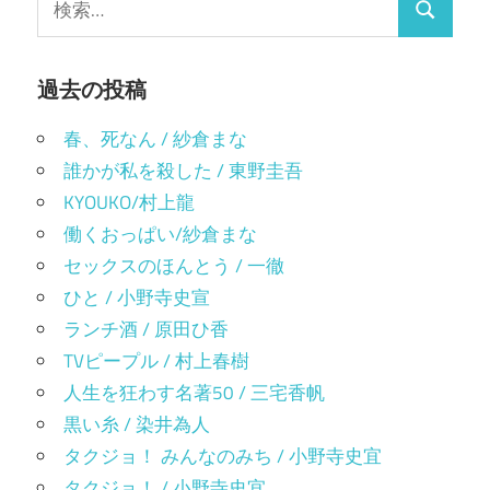
ー
ド
検
索:
ウ
で
シ
索
開
き
ま
過去の投稿
ョ
す)
ン
春、死なん / 紗倉まな
誰かが私を殺した / 東野圭吾
KYOUKO/村上龍
働くおっぱい/紗倉まな
セックスのほんとう / 一徹
ひと / 小野寺史宣
ランチ酒 / 原田ひ香
TVピープル / 村上春樹
人生を狂わす名著50 / 三宅香帆
黒い糸 / 染井為人
タクジョ！ みんなのみち / 小野寺史宜
タクジョ！ / 小野寺史宜