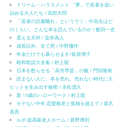
ドリーム・ハラスメント 「夢」で若者を追い
詰める大人たち / 高部大問
「若者の読書離れ」というウソ：中高生はど
のくらい、どんな本を読んでいるのか / 飯田一史
震える天秤 / 染井為人
成長以外、全て死 / 中野優作
年金だけでも暮らせます/萩原博子
昭和歌謡大全集 / 村上龍
日本を甦らせる「高市早苗」の敵 / 門田隆将
読まない人に、本を売れ。売れない時代に大
ヒットを生み出す秘密 / 永松茂久
新 13歳のハローワーク / 村上龍
モテない中年 恋愛格差と孤独を超えて / 坂爪
真吾
ルポ 超高級老人ホーム / 甚野博則