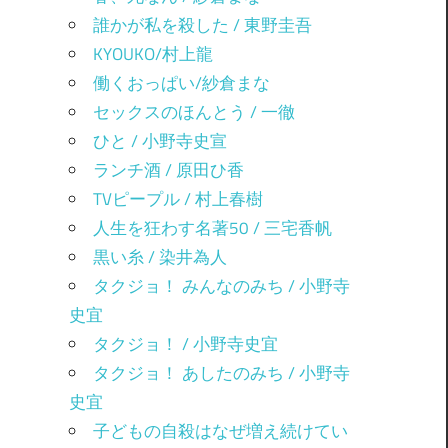
誰かが私を殺した / 東野圭吾
KYOUKO/村上龍
働くおっぱい/紗倉まな
セックスのほんとう / 一徹
ひと / 小野寺史宣
ランチ酒 / 原田ひ香
TVピープル / 村上春樹
人生を狂わす名著50 / 三宅香帆
黒い糸 / 染井為人
タクジョ！ みんなのみち / 小野寺
史宜
タクジョ！ / 小野寺史宜
タクジョ！ あしたのみち / 小野寺
史宜
子どもの自殺はなぜ増え続けてい