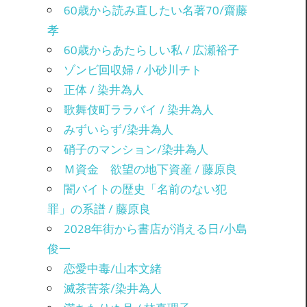
60歳から読み直したい名著70/齋藤
孝
60歳からあたらしい私 / 広瀬裕子
ゾンビ回収婦 / 小砂川チト
正体 / 染井為人
歌舞伎町ララバイ / 染井為人
みずいらず/染井為人
硝子のマンション/染井為人
Ｍ資金 欲望の地下資産 / 藤原良
闇バイトの歴史「名前のない犯
罪」の系譜 / 藤原良
2028年街から書店が消える日/小島
俊一
恋愛中毒/山本文緒
滅茶苦茶/染井為人