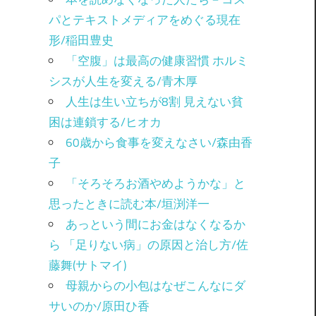
パとテキストメディアをめぐる現在
形/稲田豊史
「空腹」は最高の健康習慣 ホルミ
シスが人生を変える/青木厚
人生は生い立ちが8割 見えない貧
困は連鎖する/ヒオカ
60歳から食事を変えなさい/森由香
子
「そろそろお酒やめようかな」と
思ったときに読む本/垣渕洋一
あっという間にお金はなくなるか
ら 「足りない病」の原因と治し方/佐
藤舞(サトマイ)
母親からの小包はなぜこんなにダ
サいのか/原田ひ香