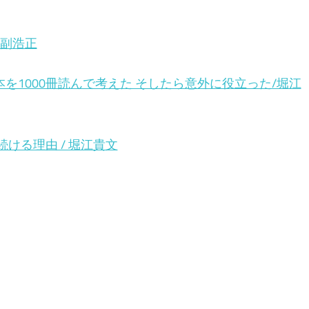
江副浩正
を1000冊読んで考えた そしたら意外に役立った/堀江
ける理由 / 堀江貴文