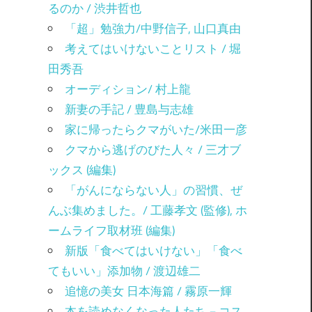
るのか / 渋井哲也
「超」勉強力/中野信子, 山口真由
考えてはいけないことリスト / 堀
田秀吾
オーディション/ 村上龍
新妻の手記 / 豊島与志雄
家に帰ったらクマがいた/米田一彦
クマから逃げのびた人々 / 三才ブ
ックス (編集)
「がんにならない人」の習慣、ぜ
んぶ集めました。/ 工藤孝文 (監修), ホ
ームライフ取材班 (編集)
新版「食べてはいけない」「食べ
てもいい」添加物 / 渡辺雄二
追憶の美女 日本海篇 / 霧原一輝
本を読めなくなった人たち－コス