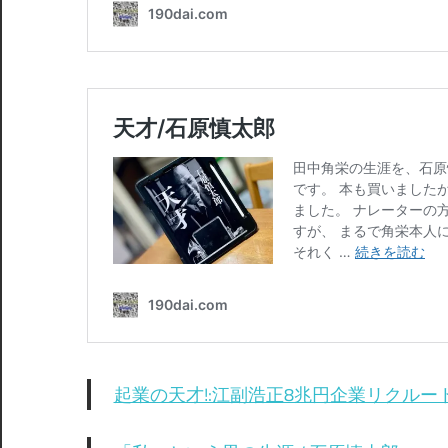
起業の天才!:江副浩正8兆円企業リクルー