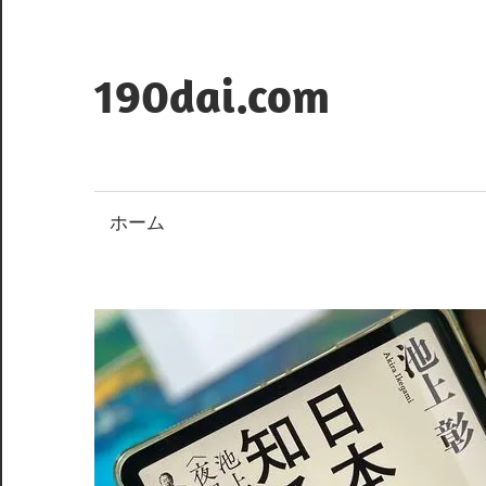
コ
ン
テ
190dai.com
ン
ツ
へ
ス
ホーム
キ
ッ
プ