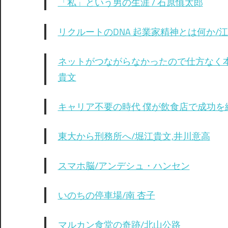
「私」という男の生涯 / 石原慎太郎
リクルートのDNA 起業家精神とは何か/
ネットがつながらなかったので仕方なく本
貴文
キャリア不要の時代 僕が飲食店で成功を続
東大から刑務所へ/堀江貴文,井川意高
スマホ脳/アンデシュ・ハンセン
いのちの停車場/南 杏子
マルカン食堂の奇跡/北山公路