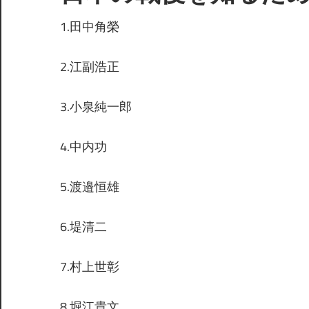
1.田中角榮
2.江副浩正
3.小泉純一郎
4.中内功
5.渡邉恒雄
6.堤清二
7.村上世彰
8.堀江貴文