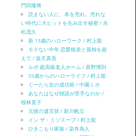
門田隆将
読まない人に、本を売れ。売れな
い時代に大ヒットを生み出す秘密 / 永
松茂久
新 13歳のハローワーク / 村上龍
モテない中年 恋愛格差と孤独を超
えて / 坂爪真吾
ルポ 超高級老人ホーム / 甚野博則
55歳からのハローライフ / 村上龍
ぐーたら女の成功術 / 中園ミホ
あなたはなぜ雑談が苦手なのか /
桜林直子
元彼の遺言状 / 新川帆立
イン ザ・ミソスープ / 村上龍
ひきこもり家族 / 染井為人