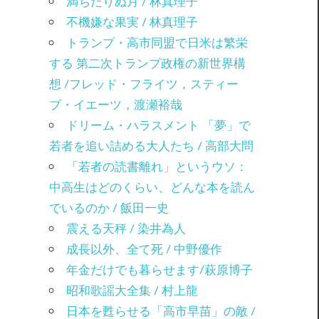
満ちたりぬ月 / 林真理子
不機嫌な果実 / 林真理子
トランプ・高市同盟で日米は繁栄
する 第二次トランプ政権の新世界構
想 /フレッド・フライツ，スティー
ブ・イエーツ，渡瀬裕哉
ドリーム・ハラスメント 「夢」で
若者を追い詰める大人たち / 高部大問
「若者の読書離れ」というウソ：
中高生はどのくらい、どんな本を読ん
でいるのか / 飯田一史
震える天秤 / 染井為人
成長以外、全て死 / 中野優作
年金だけでも暮らせます/萩原博子
昭和歌謡大全集 / 村上龍
日本を甦らせる「高市早苗」の敵 /