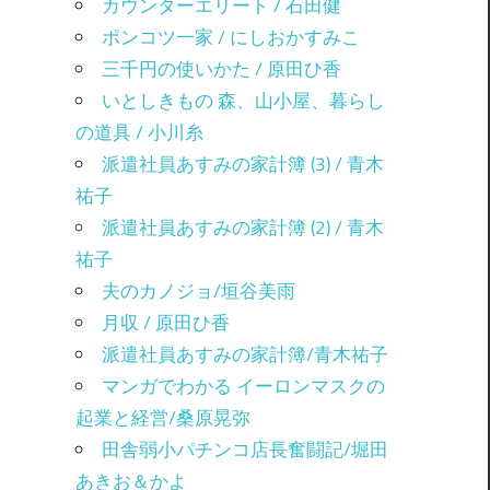
カウンターエリート / 石田健
ポンコツ一家 / にしおかすみこ
三千円の使いかた / 原田ひ香
いとしきもの 森、山小屋、暮らし
の道具 / 小川糸
派遣社員あすみの家計簿 (3) / 青木
祐子
派遣社員あすみの家計簿 (2) / 青木
祐子
夫のカノジョ/垣谷美雨
月収 / 原田ひ香
派遣社員あすみの家計簿/青木祐子
マンガでわかる イーロンマスクの
起業と経営/桑原晃弥
田舎弱小パチンコ店長奮闘記/堀田
あきお＆かよ