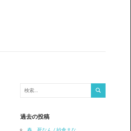
検
検
索:
索
過去の投稿
春、死なん / 紗倉まな