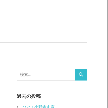
検
検
索:
索
過去の投稿
ひと / 小野寺史宣