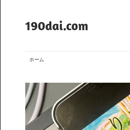
コ
ン
テ
190dai.com
ン
ツ
へ
ス
ホーム
キ
ッ
プ