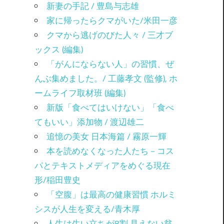
新妻の手記 / 豊島与志雄
家に帰ったらクマがいた/米田一彦
クマから逃げのびた人々 / 三才ブ
ックス (編集)
「がんにならない人」の習慣、ぜ
んぶ集めました。/ 工藤孝文 (監修), ホ
ームライフ取材班 (編集)
新版「食べてはいけない」「食べ
てもいい」添加物 / 渡辺雄二
追憶の美女 日本海篇 / 霧原一輝
本を読めなくなった人たち－コス
パとテキストメディアをめぐる現在
形/稲田豊史
「空腹」は最高の健康習慣 ホルミ
シスが人生を変える/青木厚
人生は生い立ちが8割 見えない貧