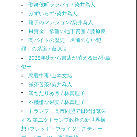
歌舞伎町ララバイ / 染井為人
みずいらず/染井為人
硝子のマンション/染井為人
Ｍ資金 欲望の地下資産 / 藤原良
闇バイトの歴史「名前のない犯
罪」の系譜 / 藤原良
2028年街から書店が消える日/小島
俊一
恋愛中毒/山本文緒
滅茶苦茶/染井為人
満ちたりぬ月 / 林真理子
不機嫌な果実 / 林真理子
トランプ・高市同盟で日米は繁栄
する 第二次トランプ政権の新世界構
想 /フレッド・フライツ，スティー