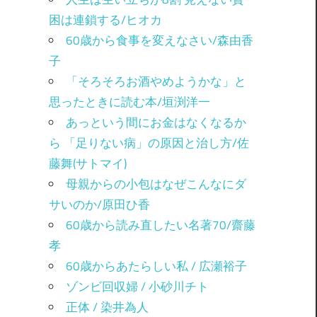
困は連鎖する/ヒオカ
60歳から食事を変えなさい/森由香
子
「そろそろお酒やめようかな」と
思ったときに読む本/垣渕洋一
あっという間にお金はなくなるか
ら 「足りない病」の原因と治し方/佐
藤舞(サトマイ)
母親からの小包はなぜこんなにダ
サいのか/原田ひ香
60歳から読み直したい名著70/齋藤
孝
60歳からあたらしい私 / 広瀬裕子
ゾンビ回収婦 / 小砂川チト
正体 / 染井為人