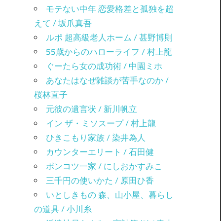
モテない中年 恋愛格差と孤独を超
えて / 坂爪真吾
ルポ 超高級老人ホーム / 甚野博則
55歳からのハローライフ / 村上龍
ぐーたら女の成功術 / 中園ミホ
あなたはなぜ雑談が苦手なのか /
桜林直子
元彼の遺言状 / 新川帆立
イン ザ・ミソスープ / 村上龍
ひきこもり家族 / 染井為人
カウンターエリート / 石田健
ポンコツ一家 / にしおかすみこ
三千円の使いかた / 原田ひ香
いとしきもの 森、山小屋、暮らし
の道具 / 小川糸