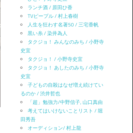
ランチ酒 / 原田ひ香
TVピープル / 村上春樹
人生を狂わす名著50 / 三宅香帆
黒い糸 / 染井為人
タクジョ！ みんなのみち / 小野寺
史宜
タクジョ！ / 小野寺史宜
タクジョ！ あしたのみち / 小野寺
史宜
子どもの自殺はなぜ増え続けてい
るのか / 渋井哲也
「超」勉強力/中野信子, 山口真由
考えてはいけないことリスト / 堀
田秀吾
オーディション/ 村上龍