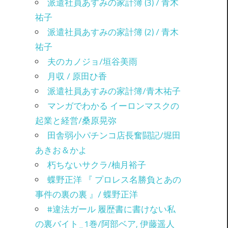
派遣社員あすみの家計簿 (3) / 青木
祐子
派遣社員あすみの家計簿 (2) / 青木
祐子
夫のカノジョ/垣谷美雨
月収 / 原田ひ香
派遣社員あすみの家計簿/青木祐子
マンガでわかる イーロンマスクの
起業と経営/桑原晃弥
田舎弱小パチンコ店長奮闘記/堀田
あきお＆かよ
朽ちないサクラ/柚月裕子
蝶野正洋 『 プロレス名勝負とあの
事件の裏の裏 』/ 蝶野正洋
#違法ガール 履歴書に書けない私
の裏バイト_1巻/阿部ベア, 伊藤遥人