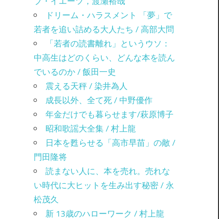
ブ・イエーツ，渡瀬裕哉
ドリーム・ハラスメント 「夢」で
若者を追い詰める大人たち / 高部大問
「若者の読書離れ」というウソ：
中高生はどのくらい、どんな本を読ん
でいるのか / 飯田一史
震える天秤 / 染井為人
成長以外、全て死 / 中野優作
年金だけでも暮らせます/萩原博子
昭和歌謡大全集 / 村上龍
日本を甦らせる「高市早苗」の敵 /
門田隆将
読まない人に、本を売れ。売れな
い時代に大ヒットを生み出す秘密 / 永
松茂久
新 13歳のハローワーク / 村上龍