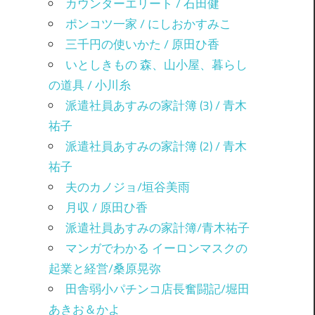
カウンターエリート / 石田健
ポンコツ一家 / にしおかすみこ
三千円の使いかた / 原田ひ香
いとしきもの 森、山小屋、暮らし
の道具 / 小川糸
派遣社員あすみの家計簿 (3) / 青木
祐子
派遣社員あすみの家計簿 (2) / 青木
祐子
夫のカノジョ/垣谷美雨
月収 / 原田ひ香
派遣社員あすみの家計簿/青木祐子
マンガでわかる イーロンマスクの
起業と経営/桑原晃弥
田舎弱小パチンコ店長奮闘記/堀田
あきお＆かよ