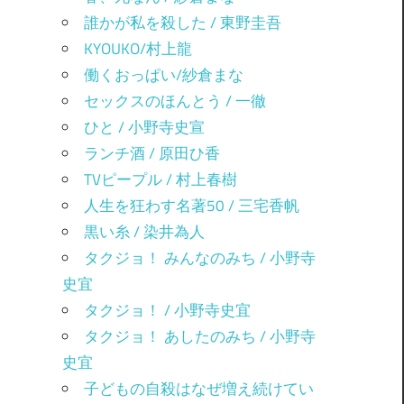
誰かが私を殺した / 東野圭吾
KYOUKO/村上龍
働くおっぱい/紗倉まな
セックスのほんとう / 一徹
ひと / 小野寺史宣
ランチ酒 / 原田ひ香
TVピープル / 村上春樹
人生を狂わす名著50 / 三宅香帆
黒い糸 / 染井為人
タクジョ！ みんなのみち / 小野寺
史宜
タクジョ！ / 小野寺史宜
タクジョ！ あしたのみち / 小野寺
史宜
子どもの自殺はなぜ増え続けてい