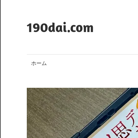
コ
ン
テ
190dai.com
ン
ツ
へ
ス
ホーム
キ
ッ
プ