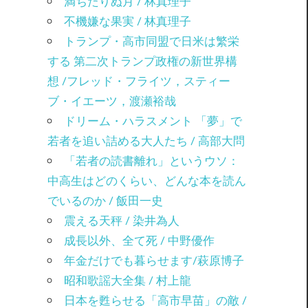
満ちたりぬ月 / 林真理子
不機嫌な果実 / 林真理子
トランプ・高市同盟で日米は繁栄
する 第二次トランプ政権の新世界構
想 /フレッド・フライツ，スティー
ブ・イエーツ，渡瀬裕哉
ドリーム・ハラスメント 「夢」で
若者を追い詰める大人たち / 高部大問
「若者の読書離れ」というウソ：
中高生はどのくらい、どんな本を読ん
でいるのか / 飯田一史
震える天秤 / 染井為人
成長以外、全て死 / 中野優作
年金だけでも暮らせます/萩原博子
昭和歌謡大全集 / 村上龍
日本を甦らせる「高市早苗」の敵 /