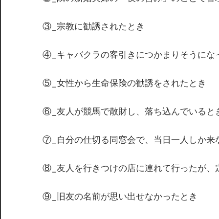
③_宗教に勧誘されたとき
④_キャバクラの客引きにつかまりそうにな
⑤_女性から生命保険の勧誘をされたとき
⑥_友人が競馬で散財し、落ち込んでいると
⑦_自分の仕切る同窓会で、当日一人しか来
⑧_友人を行きつけの店に連れて行ったが、
⑨_旧友の名前が思い出せなかったとき