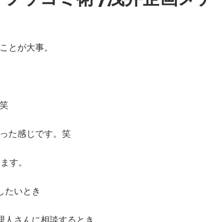
ことが大事。
笑
った感じです。笑
います。
したいとき
理人さんに相談するとき