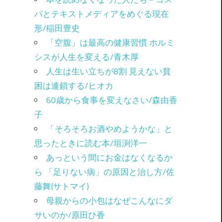
パとテキストメディアをめぐる現在
形/稲田豊史
「空腹」は最高の健康習慣 ホルミ
シスが人生を変える/青木厚
人生は生い立ちが8割 見えない貧
困は連鎖する/ヒオカ
60歳から食事を変えなさい/森由香
子
「そろそろお酒やめようかな」と
思ったときに読む本/垣渕洋一
あっという間にお金はなくなるか
ら 「足りない病」の原因と治し方/佐
藤舞(サトマイ)
母親からの小包はなぜこんなにダ
サいのか/原田ひ香