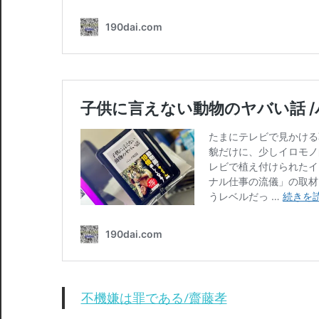
不機嫌は罪である/齋藤孝