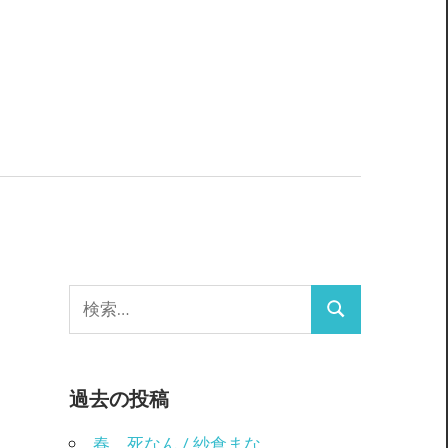
検
検
索:
索
過去の投稿
春、死なん / 紗倉まな