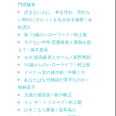
門田隆将
読まない人に、本を売れ。売れな
い時代に大ヒットを生み出す秘密 / 永
松茂久
新 13歳のハローワーク / 村上龍
モテない中年 恋愛格差と孤独を超
えて / 坂爪真吾
ルポ 超高級老人ホーム / 甚野博則
55歳からのハローライフ / 村上龍
ぐーたら女の成功術 / 中園ミホ
あなたはなぜ雑談が苦手なのか /
桜林直子
元彼の遺言状 / 新川帆立
イン ザ・ミソスープ / 村上龍
ひきこもり家族 / 染井為人