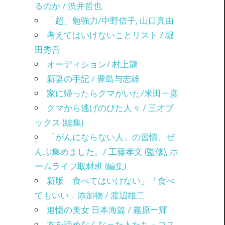
るのか / 渋井哲也
「超」勉強力/中野信子, 山口真由
考えてはいけないことリスト / 堀
田秀吾
オーディション/ 村上龍
新妻の手記 / 豊島与志雄
家に帰ったらクマがいた/米田一彦
クマから逃げのびた人々 / 三才ブ
ックス (編集)
「がんにならない人」の習慣、ぜ
んぶ集めました。/ 工藤孝文 (監修), ホ
ームライフ取材班 (編集)
新版「食べてはいけない」「食べ
てもいい」添加物 / 渡辺雄二
追憶の美女 日本海篇 / 霧原一輝
本を読めなくなった人たち－コス