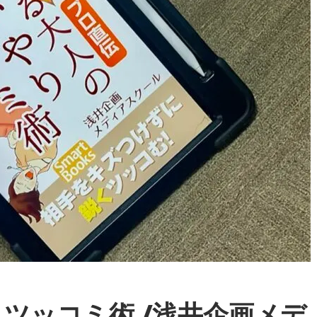
ツッコミ術 /浅井企画メデ