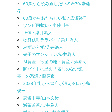
60歳から読み直したい名著70/齋藤
孝
60歳からあたらしい私 / 広瀬裕子
ゾンビ回収婦 / 小砂川チト
正体 / 染井為人
歌舞伎町ララバイ / 染井為人
みずいらず/染井為人
硝子のマンション/染井為人
Ｍ資金 欲望の地下資産 / 藤原良
闇バイトの歴史「名前のない犯
罪」の系譜 / 藤原良
2028年街から書店が消える日/小島
俊一
恋愛中毒/山本文緒
滅茶苦茶/染井為人