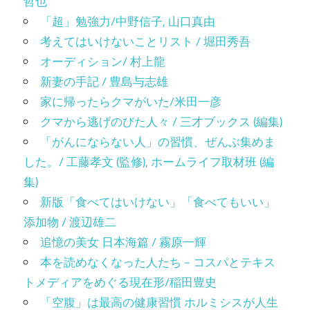
哲也
「超」勉強力/中野信子, 山口真由
考えてはいけないことリスト / 堀田秀吾
オーディション/ 村上龍
新妻の手記 / 豊島与志雄
家に帰ったらクマがいた/米田一彦
クマから逃げのびた人々 / 三才ブックス (編集)
「がんにならない人」の習慣、ぜんぶ集めま
した。/ 工藤孝文 (監修), ホームライフ取材班 (編
集)
新版「食べてはいけない」「食べてもいい」
添加物 / 渡辺雄二
追憶の美女 日本海篇 / 霧原一輝
本を読めなくなった人たち－コスパとテキス
トメディアをめぐる現在形/稲田豊史
「空腹」は最高の健康習慣 ホルミシスが人生