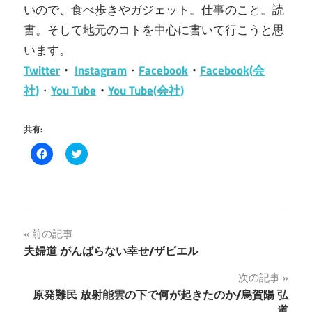
いので、食べ歩きやガジェット。仕事のこと。読
書。そして地元のコトを中心に書いて行こうと思
います。
Twitter
・
Instagram
・
Facebook
・
Facebook(会
社)
・
You Tube
・
You Tube(会社)
共有:
Facebook
ク
で
リ
共
ッ
有
ク
す
し
る
て
に
Twitter
は
で
ク
共
投
前の記事
リ
有
ッ
(新
夫婦道 がんばらない幸せ/ザビエル
ク
し
稿
し
い
て
ウ
次の記事
く
ィ
ナ
だ
ン
原発難民 放射能雲の下で何が起きたのか/烏賀陽 弘
さ
ド
い
ウ
道