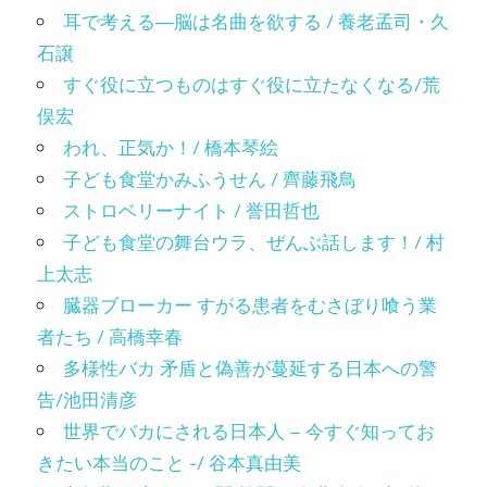
耳で考える―脳は名曲を欲する / 養老孟司・久
石譲
すぐ役に立つものはすぐ役に立たなくなる/荒
俣宏
われ、正気か！/ 橋本琴絵
子ども食堂かみふうせん / 齊藤飛鳥
ストロベリーナイト / 誉田哲也
子ども食堂の舞台ウラ、ぜんぶ話します！/ 村
上太志
臓器ブローカー すがる患者をむさぼり喰う業
者たち / 高橋幸春
多様性バカ 矛盾と偽善が蔓延する日本への警
告/池田清彦
世界でバカにされる日本人 – 今すぐ知ってお
きたい本当のこと -/ 谷本真由美