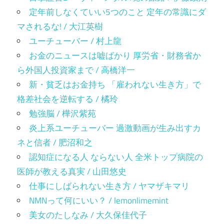
定年前しなくていい5つのこと 定年の常識にダ
マされるな! / 大江英樹
ユーチューバー / 村上龍
お金のニュースは嘘ばかり 厚労省・財務省か
ら外国人投資家まで / 高橋洋一
新・貧乏はお金持ち 「雇われない生き方」で
格差社会を逆転する / 橘玲
勉強脳 / 樺沢紫苑
炎上系ユーチューバー 過激動画が生み出すカ
ネと信者 / 肥沼和之
認知症になる人 ならない人 全米トップ病院の
医師が教える真実 / 山田悠史
仕事にしばられない生き方 / ヤマザキマリ
NMNって何にいい？ / lemonlimemint
美女のたしなみ / 大久保佳代子