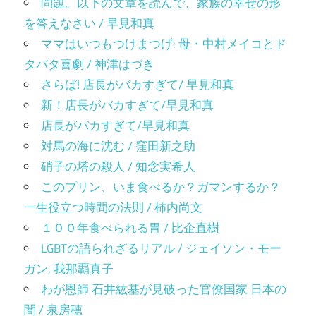
問題。以下の文章を読んで、家族の幸せの形
を答えなさい / 早見和真
ママはいつもつけまつげ: 母・中村メイコとド
タバタ喜劇 / 神津はづき
さらば! 店長がバカすぎて/ 早見和真
新！店長がバカすぎて/早見和真
店長がバカすぎて/早見和真
対馬の海に沈む / 窪田新之助
硝子の塔の殺人 / 知念実希人
このプリン、いま食べるか？ガマンするか？
一生役立つ時間の法則 / 柿内尚文
１００年食べられる胃 / 比企直樹
LGBTの語られざるリアル / ジェイソン・モー
ガン, 我那覇真子
わが恩師 石井紘基が見破った官僚国家 日本の
闇 / 泉房穂