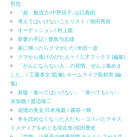
哲也
「超」勉強力/中野信子, 山口真由
考えてはいけないことリスト / 堀田秀吾
オーディション/ 村上龍
新妻の手記 / 豊島与志雄
家に帰ったらクマがいた/米田一彦
クマから逃げのびた人々 / 三才ブックス (編集)
「がんにならない人」の習慣、ぜんぶ集めま
した。/ 工藤孝文 (監修), ホームライフ取材班 (編
集)
新版「食べてはいけない」「食べてもいい」
添加物 / 渡辺雄二
追憶の美女 日本海篇 / 霧原一輝
本を読めなくなった人たち－コスパとテキス
トメディアをめぐる現在形/稲田豊史
「空腹」は最高の健康習慣 ホルミシスが人生