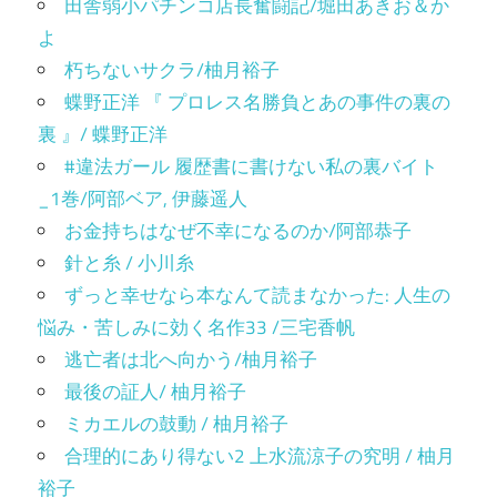
田舎弱小パチンコ店長奮闘記/堀田あきお＆か
よ
朽ちないサクラ/柚月裕子
蝶野正洋 『 プロレス名勝負とあの事件の裏の
裏 』/ 蝶野正洋
#違法ガール 履歴書に書けない私の裏バイト
_1巻/阿部ベア, 伊藤遥人
お金持ちはなぜ不幸になるのか/阿部恭子
針と糸 / 小川糸
ずっと幸せなら本なんて読まなかった: 人生の
悩み・苦しみに効く名作33 /三宅香帆
逃亡者は北へ向かう/柚月裕子
最後の証人/ 柚月裕子
ミカエルの鼓動 / 柚月裕子
合理的にあり得ない2 上水流涼子の究明 / 柚月
裕子