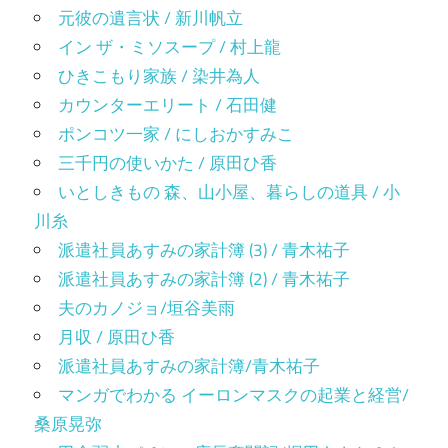
元彼の遺言状 / 新川帆立
イン ザ・ミソスープ / 村上龍
ひきこもり家族 / 染井為人
カウンターエリート / 石田健
ポンコツ一家 / にしおかすみこ
三千円の使いかた / 原田ひ香
いとしきもの 森、山小屋、暮らしの道具 / 小
川糸
派遣社員あすみの家計簿 (3) / 青木祐子
派遣社員あすみの家計簿 (2) / 青木祐子
夫のカノジョ/垣谷美雨
月収 / 原田ひ香
派遣社員あすみの家計簿/青木祐子
マンガでわかる イーロンマスクの起業と経営/
桑原晃弥