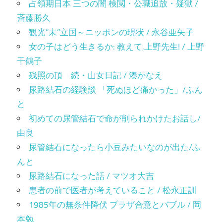
占領期日本 三つの闇 検閲・公職追放・疑獄 /
斉藤勝久
観光”未”立国～ニッポンの現状 / 永谷亜矢子
女の子はどう生きるか: 教えて,上野先生! / 上野
千鶴子
残照の頂 続・山女日記 / 湊かなえ
尿路結石の経験談 「死ぬほど痛かった」/ふん
と
初めての尿管結石で命が削られかけたお話し/
由良
尿管結石になったら小豆みたいなのが出た/ふ
んと
尿路結石になった話 / マツオ大吉
患者の前で医者が考えていること / 松永正訓
1985年の無条件降伏 プラザ合意とバブル / 岡
本勉