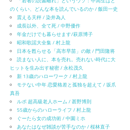
「若者の読書離れ」というウソ：中高生はど
のくらい、どんな本を読んでいるのか / 飯田一史
震える天秤 / 染井為人
成長以外、全て死 / 中野優作
年金だけでも暮らせます/萩原博子
昭和歌謡大全集 / 村上龍
日本を甦らせる「高市早苗」の敵 / 門田隆将
読まない人に、本を売れ。売れない時代に大
ヒットを生み出す秘密 / 永松茂久
新 13歳のハローワーク / 村上龍
モテない中年 恋愛格差と孤独を超えて / 坂爪
真吾
ルポ 超高級老人ホーム / 甚野博則
55歳からのハローライフ / 村上龍
ぐーたら女の成功術 / 中園ミホ
あなたはなぜ雑談が苦手なのか / 桜林直子