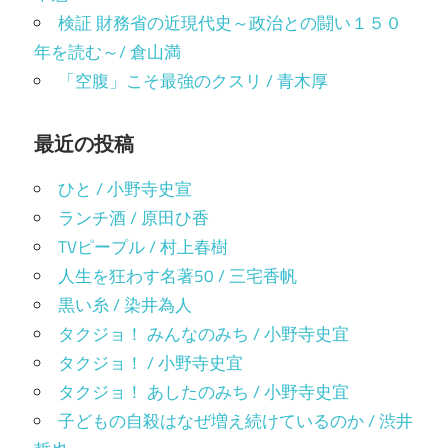
検証 財務省の近現代史～政治との闘い１５０
年を読む～/ 倉山満
「空腹」こそ最強のクスリ / 青木厚
最近の投稿
ひと / 小野寺史宣
ランチ酒 / 原田ひ香
TVピープル / 村上春樹
人生を狂わす名著50 / 三宅香帆
黒い糸 / 染井為人
タクジョ！ みんなのみち / 小野寺史宜
タクジョ！ / 小野寺史宜
タクジョ！ あしたのみち / 小野寺史宜
子どもの自殺はなぜ増え続けているのか / 渋井