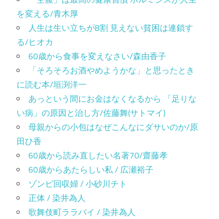
を変える/青木厚
人生は生い立ちが8割 見えない貧困は連鎖す
る/ヒオカ
60歳から食事を変えなさい/森由香子
「そろそろお酒やめようかな」と思ったとき
に読む本/垣渕洋一
あっという間にお金はなくなるから 「足りな
い病」の原因と治し方/佐藤舞(サトマイ)
母親からの小包はなぜこんなにダサいのか/原
田ひ香
60歳から読み直したい名著70/齋藤孝
60歳からあたらしい私 / 広瀬裕子
ゾンビ回収婦 / 小砂川チト
正体 / 染井為人
歌舞伎町ララバイ / 染井為人