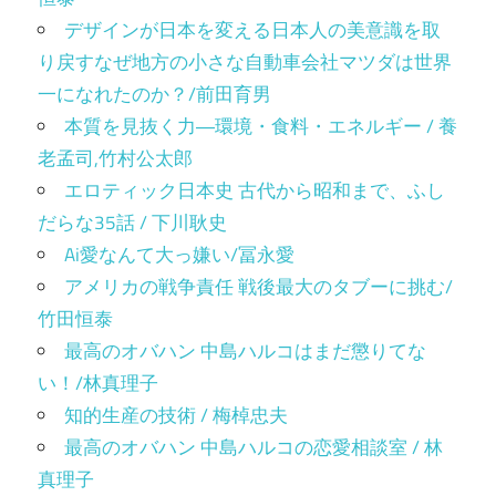
デザインが日本を変える日本人の美意識を取
り戻すなぜ地方の小さな自動車会社マツダは世界
一になれたのか？/前田育男
本質を見抜く力―環境・食料・エネルギー / 養
老孟司,竹村公太郎
エロティック日本史 古代から昭和まで、ふし
だらな35話 / 下川耿史
Ai愛なんて大っ嫌い/冨永愛
アメリカの戦争責任 戦後最大のタブーに挑む/
竹田恒泰
最高のオバハン 中島ハルコはまだ懲りてな
い！/林真理子
知的生産の技術 / 梅棹忠夫
最高のオバハン 中島ハルコの恋愛相談室 / 林
真理子