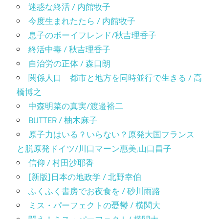
迷惑な終活 / 内館牧子
今度生まれたたら / 内館牧子
息子のボーイフレンド/秋吉理香子
終活中毒 / 秋吉理香子
自治労の正体 / 森口朗
関係人口 都市と地方を同時並行で生きる / 高
橋博之
中森明菜の真実/渡邉裕二
BUTTER / 柚木麻子
原子力はいる？いらない？原発大国フランス
と脱原発ドイツ/川口マーン惠美,山口昌子
信仰 / 村田沙耶香
[新版]日本の地政学 / 北野幸伯
ふくふく書房でお夜食を / 砂川雨路
ミス・パーフェクトの憂鬱 / 横関大