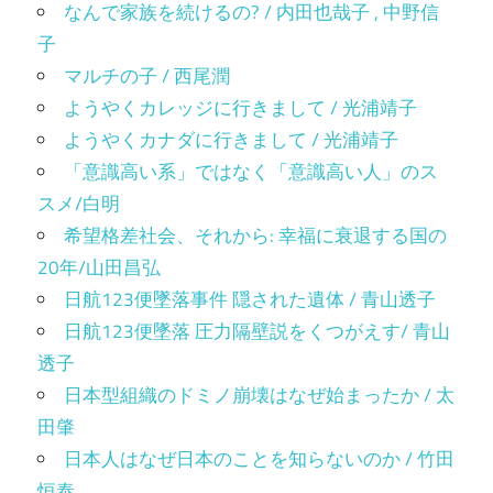
なんで家族を続けるの? / 内田也哉子 , 中野信
子
マルチの子 / 西尾潤
ようやくカレッジに行きまして / 光浦靖子
ようやくカナダに行きまして / 光浦靖子
「意識高い系」ではなく「意識高い人」のス
スメ/白明
希望格差社会、それから: 幸福に衰退する国の
20年/山田昌弘
日航123便墜落事件 隠された遺体 / 青山透子
日航123便墜落 圧力隔壁説をくつがえす/ 青山
透子
日本型組織のドミノ崩壊はなぜ始まったか / 太
田肇
日本人はなぜ日本のことを知らないのか / 竹田
恒泰