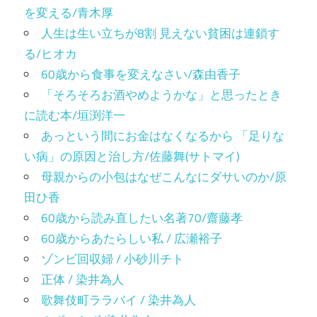
を変える/青木厚
人生は生い立ちが8割 見えない貧困は連鎖す
る/ヒオカ
60歳から食事を変えなさい/森由香子
「そろそろお酒やめようかな」と思ったとき
に読む本/垣渕洋一
あっという間にお金はなくなるから 「足りな
い病」の原因と治し方/佐藤舞(サトマイ)
母親からの小包はなぜこんなにダサいのか/原
田ひ香
60歳から読み直したい名著70/齋藤孝
60歳からあたらしい私 / 広瀬裕子
ゾンビ回収婦 / 小砂川チト
正体 / 染井為人
歌舞伎町ララバイ / 染井為人