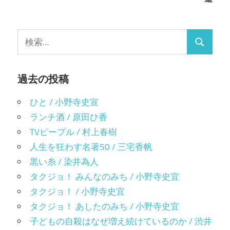
ビ
(新
で
し
開
い
き
ゲ
ウ
ま
ィ
す)
検
ン
ー
ド
検
索:
ウ
で
シ
索
開
き
ま
過去の投稿
ョ
す)
ン
ひと / 小野寺史宣
ランチ酒 / 原田ひ香
TVピープル / 村上春樹
人生を狂わす名著50 / 三宅香帆
黒い糸 / 染井為人
タクジョ！ みんなのみち / 小野寺史宜
タクジョ！ / 小野寺史宜
タクジョ！ あしたのみち / 小野寺史宜
子どもの自殺はなぜ増え続けているのか / 渋井