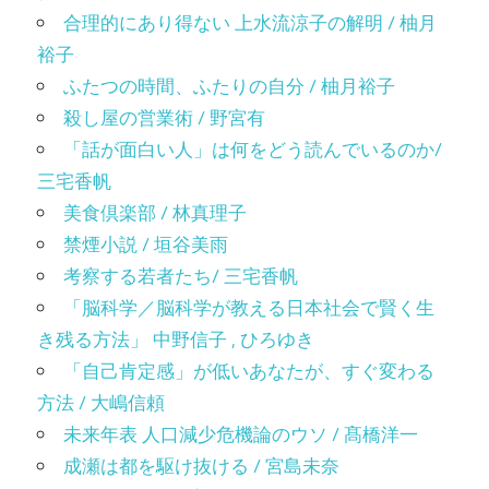
合理的にあり得ない 上水流涼子の解明 / 柚月
裕子
ふたつの時間、ふたりの自分 / 柚月裕子
殺し屋の営業術 / 野宮有
「話が面白い人」は何をどう読んでいるのか/
三宅香帆
美食倶楽部 / 林真理子
禁煙小説 / 垣谷美雨
考察する若者たち/ 三宅香帆
「脳科学／脳科学が教える日本社会で賢く生
き残る方法」 中野信子 , ひろゆき
「自己肯定感」が低いあなたが、すぐ変わる
方法 / 大嶋信頼
未来年表 人口減少危機論のウソ / 髙橋洋一
成瀬は都を駆け抜ける / 宮島未奈