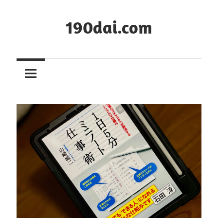
コ
ン
190dai.com
テ
ン
ツ
へ
ス
キ
ッ
プ