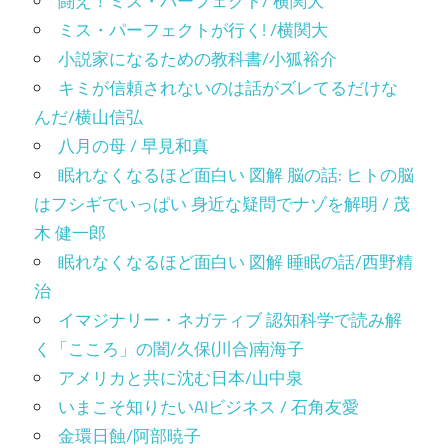
闘え！ミス・パーフェクト/ 横関大
ミス・パーフェクトが行く! /横関大
小説家になるための教科書/小狐裕介
キミが信頼されないのは話がズレてるだけな
んだ/横山信弘
八月の母 / 早見和真
眠れなくなるほど面白い 図解 脳の話: ヒトの脳
はフシギでいっぱい 身近な疑問でナゾを解明 / 茂
木 健一郎
眠れなくなるほど面白い 図解 睡眠の話/西野精
治
イマジナリー・ネガティブ 認知科学で読み解
く「こころ」の闇/久保(川合)南海子
アメリカと共に沈む日本/山中泉
いまこそ知りたいAIビジネス / 石角友愛
金環日蝕/阿部暁子