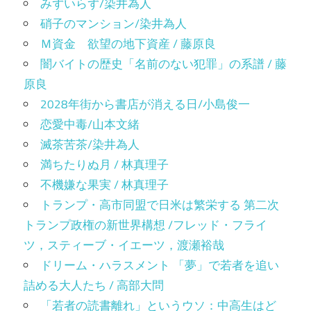
みずいらず/染井為人
硝子のマンション/染井為人
Ｍ資金 欲望の地下資産 / 藤原良
闇バイトの歴史「名前のない犯罪」の系譜 / 藤
原良
2028年街から書店が消える日/小島俊一
恋愛中毒/山本文緒
滅茶苦茶/染井為人
満ちたりぬ月 / 林真理子
不機嫌な果実 / 林真理子
トランプ・高市同盟で日米は繁栄する 第二次
トランプ政権の新世界構想 /フレッド・フライ
ツ，スティーブ・イエーツ，渡瀬裕哉
ドリーム・ハラスメント 「夢」で若者を追い
詰める大人たち / 高部大問
「若者の読書離れ」というウソ：中高生はど