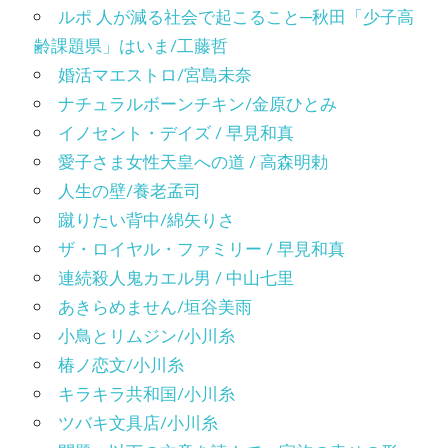
ルポ 人が減る社会で起こること─秋田「少子高
齢課題県」はいま/工藤哲
婚活マエストロ/宮島未奈
ナチュラルボーンチキン/金原ひとみ
イノセント・デイズ / 早見和真
愛子さま女性天皇への道 / 高森明勅
人生の壁/養老孟司
蹴りたい背中/綿矢りさ
ザ・ロイヤル・ファミリー / 早見和真
連続殺人鬼カエル男 / 中山七里
あきらめません/垣谷美雨
小鳥とリムジン/小川糸
椿ノ恋文/小川糸
キラキラ共和国/小川糸
ツバキ文具店/小川糸