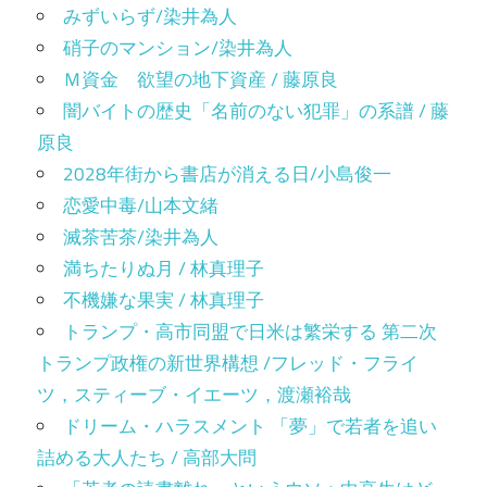
みずいらず/染井為人
硝子のマンション/染井為人
Ｍ資金 欲望の地下資産 / 藤原良
闇バイトの歴史「名前のない犯罪」の系譜 / 藤
原良
2028年街から書店が消える日/小島俊一
恋愛中毒/山本文緒
滅茶苦茶/染井為人
満ちたりぬ月 / 林真理子
不機嫌な果実 / 林真理子
トランプ・高市同盟で日米は繁栄する 第二次
トランプ政権の新世界構想 /フレッド・フライ
ツ，スティーブ・イエーツ，渡瀬裕哉
ドリーム・ハラスメント 「夢」で若者を追い
詰める大人たち / 高部大問