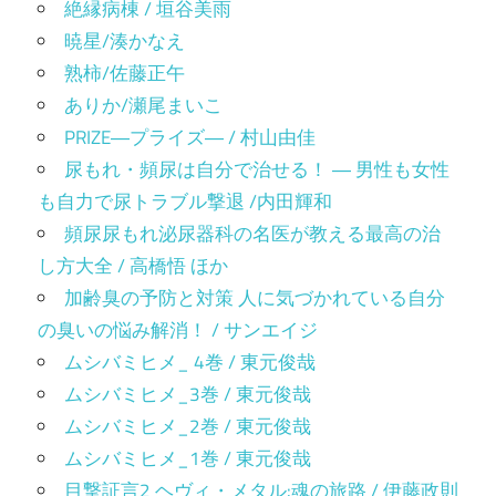
絶縁病棟 / 垣谷美雨
暁星/湊かなえ
熟柿/佐藤正午
ありか/瀬尾まいこ
PRIZE―プライズ― / 村山由佳
尿もれ・頻尿は自分で治せる！ ― 男性も女性
も自力で尿トラブル撃退 /内田輝和
頻尿尿もれ泌尿器科の名医が教える最高の治
し方大全 / 高橋悟 ほか
加齢臭の予防と対策 人に気づかれている自分
の臭いの悩み解消！ / サンエイジ
ムシバミヒメ_ 4巻 / 東元俊哉
ムシバミヒメ_3巻 / 東元俊哉
ムシバミヒメ_2巻 / 東元俊哉
ムシバミヒメ_1巻 / 東元俊哉
目撃証言2 ヘヴィ・メタル:魂の旅路 / 伊藤政則