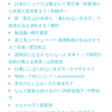
お金のニュースは嘘ばかり 厚労省・財務省か
ら外国人投資家まで / 高橋洋一
新・貧乏はお金持ち 「雇われない生き方」で
格差社会を逆転する / 橘玲
勉強脳 / 樺沢紫苑
炎上系ユーチューバー 過激動画が生み出すカ
ネと信者 / 肥沼和之
認知症になる人 ならない人 全米トップ病院の
医師が教える真実 / 山田悠史
仕事にしばられない生き方 / ヤマザキマリ
NMNって何にいい？ / lemonlimemint
美女のたしなみ / 大久保佳代子
なんで家族を続けるの? / 内田也哉子 , 中野信
子
マルチの子 / 西尾潤