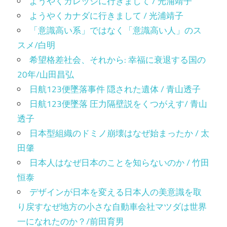
ようやくカレッジに行きまして / 光浦靖子
ようやくカナダに行きまして / 光浦靖子
「意識高い系」ではなく「意識高い人」のス
スメ/白明
希望格差社会、それから: 幸福に衰退する国の
20年/山田昌弘
日航123便墜落事件 隠された遺体 / 青山透子
日航123便墜落 圧力隔壁説をくつがえす/ 青山
透子
日本型組織のドミノ崩壊はなぜ始まったか / 太
田肇
日本人はなぜ日本のことを知らないのか / 竹田
恒泰
デザインが日本を変える日本人の美意識を取
り戻すなぜ地方の小さな自動車会社マツダは世界
一になれたのか？/前田育男