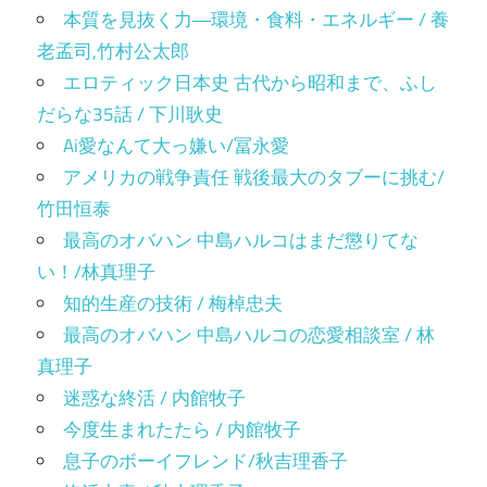
本質を見抜く力―環境・食料・エネルギー / 養
老孟司,竹村公太郎
エロティック日本史 古代から昭和まで、ふし
だらな35話 / 下川耿史
Ai愛なんて大っ嫌い/冨永愛
アメリカの戦争責任 戦後最大のタブーに挑む/
竹田恒泰
最高のオバハン 中島ハルコはまだ懲りてな
い！/林真理子
知的生産の技術 / 梅棹忠夫
最高のオバハン 中島ハルコの恋愛相談室 / 林
真理子
迷惑な終活 / 内館牧子
今度生まれたたら / 内館牧子
息子のボーイフレンド/秋吉理香子