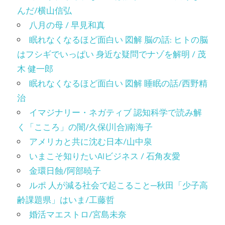
んだ/横山信弘
八月の母 / 早見和真
眠れなくなるほど面白い 図解 脳の話: ヒトの脳
はフシギでいっぱい 身近な疑問でナゾを解明 / 茂
木 健一郎
眠れなくなるほど面白い 図解 睡眠の話/西野精
治
イマジナリー・ネガティブ 認知科学で読み解
く「こころ」の闇/久保(川合)南海子
アメリカと共に沈む日本/山中泉
いまこそ知りたいAIビジネス / 石角友愛
金環日蝕/阿部暁子
ルポ 人が減る社会で起こること─秋田「少子高
齢課題県」はいま/工藤哲
婚活マエストロ/宮島未奈