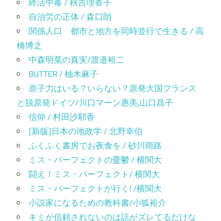
終活中毒 / 秋吉理香子
自治労の正体 / 森口朗
関係人口 都市と地方を同時並行で生きる / 高
橋博之
中森明菜の真実/渡邉裕二
BUTTER / 柚木麻子
原子力はいる？いらない？原発大国フランス
と脱原発ドイツ/川口マーン惠美,山口昌子
信仰 / 村田沙耶香
[新版]日本の地政学 / 北野幸伯
ふくふく書房でお夜食を / 砂川雨路
ミス・パーフェクトの憂鬱 / 横関大
闘え！ミス・パーフェクト/ 横関大
ミス・パーフェクトが行く! /横関大
小説家になるための教科書/小狐裕介
キミが信頼されないのは話がズレてるだけな