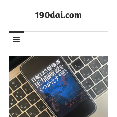
コ
ン
190dai.com
テ
ン
ツ
へ
ス
キ
ッ
プ