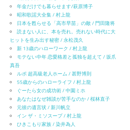
年金だけでも暮らせます/萩原博子
昭和歌謡大全集 / 村上龍
日本を甦らせる「高市早苗」の敵 / 門田隆将
読まない人に、本を売れ。売れない時代に大
ヒットを生み出す秘密 / 永松茂久
新 13歳のハローワーク / 村上龍
モテない中年 恋愛格差と孤独を超えて / 坂爪
真吾
ルポ 超高級老人ホーム / 甚野博則
55歳からのハローライフ / 村上龍
ぐーたら女の成功術 / 中園ミホ
あなたはなぜ雑談が苦手なのか / 桜林直子
元彼の遺言状 / 新川帆立
イン ザ・ミソスープ / 村上龍
ひきこもり家族 / 染井為人