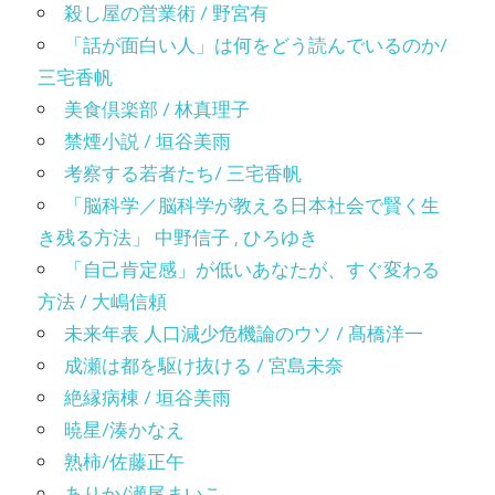
殺し屋の営業術 / 野宮有
「話が面白い人」は何をどう読んでいるのか/
三宅香帆
美食倶楽部 / 林真理子
禁煙小説 / 垣谷美雨
考察する若者たち/ 三宅香帆
「脳科学／脳科学が教える日本社会で賢く生
き残る方法」 中野信子 , ひろゆき
「自己肯定感」が低いあなたが、すぐ変わる
方法 / 大嶋信頼
未来年表 人口減少危機論のウソ / 髙橋洋一
成瀬は都を駆け抜ける / 宮島未奈
絶縁病棟 / 垣谷美雨
暁星/湊かなえ
熟柿/佐藤正午
ありか/瀬尾まいこ