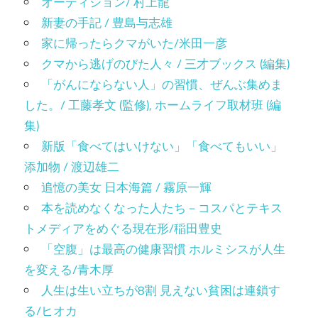
オーディション/ 村上龍
新妻の手記 / 豊島与志雄
家に帰ったらクマがいた/米田一彦
クマから逃げのびた人々 / 三才ブックス (編集)
「がんにならない人」の習慣、ぜんぶ集めま
した。/ 工藤孝文 (監修), ホームライフ取材班 (編
集)
新版「食べてはいけない」「食べてもいい」
添加物 / 渡辺雄二
追憶の美女 日本海篇 / 霧原一輝
本を読めなくなった人たち－コスパとテキス
トメディアをめぐる現在形/稲田豊史
「空腹」は最高の健康習慣 ホルミシスが人生
を変える/青木厚
人生は生い立ちが8割 見えない貧困は連鎖す
る/ヒオカ