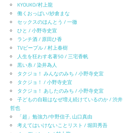
KYOUKO/村上龍
働くおっぱい/紗倉まな
セックスのほんとう / 一徹
ひと / 小野寺史宣
ランチ酒 / 原田ひ香
TVピープル / 村上春樹
人生を狂わす名著50 / 三宅香帆
黒い糸 / 染井為人
タクジョ！ みんなのみち / 小野寺史宜
タクジョ！ / 小野寺史宜
タクジョ！ あしたのみち / 小野寺史宜
子どもの自殺はなぜ増え続けているのか / 渋井
哲也
「超」勉強力/中野信子, 山口真由
考えてはいけないことリスト / 堀田秀吾