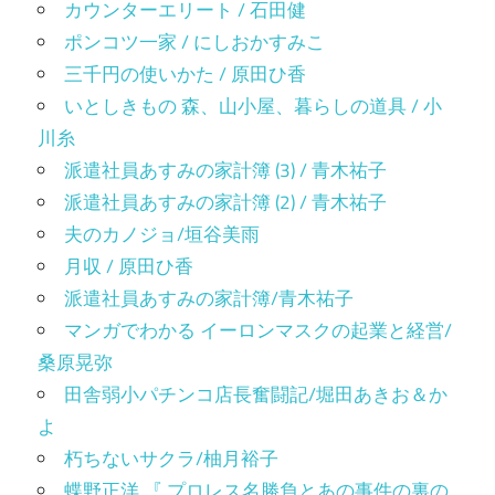
カウンターエリート / 石田健
ポンコツ一家 / にしおかすみこ
三千円の使いかた / 原田ひ香
いとしきもの 森、山小屋、暮らしの道具 / 小
川糸
派遣社員あすみの家計簿 (3) / 青木祐子
派遣社員あすみの家計簿 (2) / 青木祐子
夫のカノジョ/垣谷美雨
月収 / 原田ひ香
派遣社員あすみの家計簿/青木祐子
マンガでわかる イーロンマスクの起業と経営/
桑原晃弥
田舎弱小パチンコ店長奮闘記/堀田あきお＆か
よ
朽ちないサクラ/柚月裕子
蝶野正洋 『 プロレス名勝負とあの事件の裏の