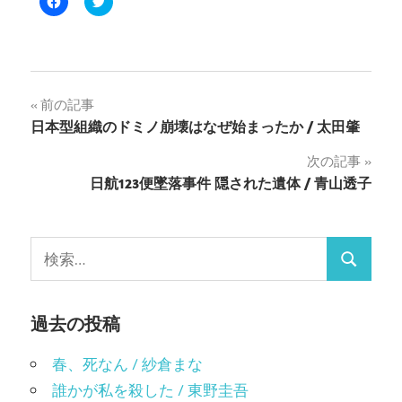
で
リ
共
ッ
有
ク
す
し
る
て
に
Twitter
は
で
ク
共
投
前の記事
リ
有
ッ
(新
日本型組織のドミノ崩壊はなぜ始まったか / 太田肇
ク
し
稿
し
い
て
ウ
次の記事
く
ィ
ナ
だ
ン
日航123便墜落事件 隠された遺体 / 青山透子
さ
ド
い
ウ
ビ
(新
で
し
開
い
き
ゲ
ウ
ま
検
ィ
す)
検
ン
索:
ー
ド
ウ
索
で
シ
開
過去の投稿
き
ま
ョ
す)
春、死なん / 紗倉まな
ン
誰かが私を殺した / 東野圭吾