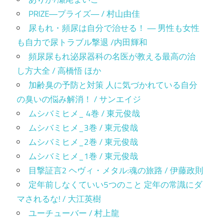
PRIZE―プライズ― / 村山由佳
尿もれ・頻尿は自分で治せる！ ― 男性も女性
も自力で尿トラブル撃退 /内田輝和
頻尿尿もれ泌尿器科の名医が教える最高の治
し方大全 / 高橋悟 ほか
加齢臭の予防と対策 人に気づかれている自分
の臭いの悩み解消！ / サンエイジ
ムシバミヒメ_ 4巻 / 東元俊哉
ムシバミヒメ_3巻 / 東元俊哉
ムシバミヒメ_2巻 / 東元俊哉
ムシバミヒメ_1巻 / 東元俊哉
目撃証言2 ヘヴィ・メタル:魂の旅路 / 伊藤政則
定年前しなくていい5つのこと 定年の常識にダ
マされるな! / 大江英樹
ユーチューバー / 村上龍