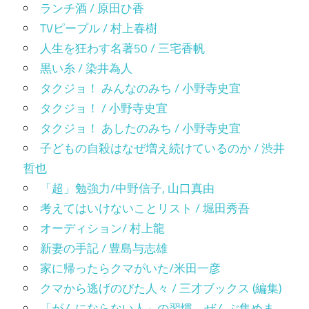
ランチ酒 / 原田ひ香
TVピープル / 村上春樹
人生を狂わす名著50 / 三宅香帆
黒い糸 / 染井為人
タクジョ！ みんなのみち / 小野寺史宜
タクジョ！ / 小野寺史宜
タクジョ！ あしたのみち / 小野寺史宜
子どもの自殺はなぜ増え続けているのか / 渋井
哲也
「超」勉強力/中野信子, 山口真由
考えてはいけないことリスト / 堀田秀吾
オーディション/ 村上龍
新妻の手記 / 豊島与志雄
家に帰ったらクマがいた/米田一彦
クマから逃げのびた人々 / 三才ブックス (編集)
「がんにならない人」の習慣、ぜんぶ集めま