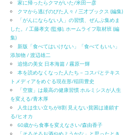
家に帰ったらクマがいた/米田一彦
クマから逃げのびた人々 / 三才ブックス (編集)
「がんにならない人」の習慣、ぜんぶ集めま
した。/ 工藤孝文 (監修), ホームライフ取材班 (編
集)
新版「食べてはいけない」「食べてもいい」
添加物 / 渡辺雄二
追憶の美女 日本海篇 / 霧原一輝
本を読めなくなった人たち－コスパとテキス
トメディアをめぐる現在形/稲田豊史
「空腹」は最高の健康習慣 ホルミシスが人生
を変える/青木厚
人生は生い立ちが8割 見えない貧困は連鎖す
る/ヒオカ
60歳から食事を変えなさい/森由香子
「そろそろお酒やめようかな」と思ったとき