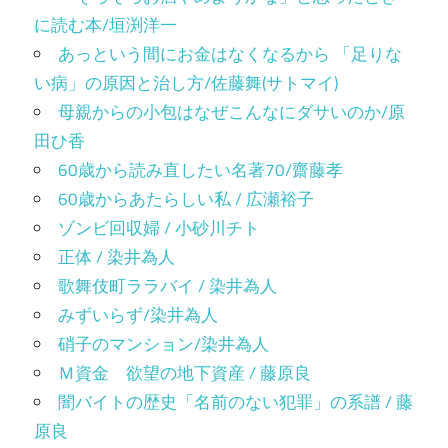
に読む本/垣渕洋一
あっという間にお金はなくなるから 「足りな
い病」の原因と治し方/佐藤舞(サトマイ)
母親からの小包はなぜこんなにダサいのか/原
田ひ香
60歳から読み直したい名著70/齋藤孝
60歳からあたらしい私 / 広瀬裕子
ゾンビ回収婦 / 小砂川チト
正体 / 染井為人
歌舞伎町ララバイ / 染井為人
みずいらず/染井為人
硝子のマンション/染井為人
Ｍ資金 欲望の地下資産 / 藤原良
闇バイトの歴史「名前のない犯罪」の系譜 / 藤
原良