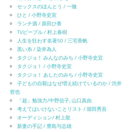
セックスのほんとう / 一徹
ひと / 小野寺史宣
ランチ酒 / 原田ひ香
TVピープル / 村上春樹
人生を狂わす名著50 / 三宅香帆
黒い糸 / 染井為人
タクジョ！ みんなのみち / 小野寺史宜
タクジョ！ / 小野寺史宜
タクジョ！ あしたのみち / 小野寺史宜
子どもの自殺はなぜ増え続けているのか / 渋井
哲也
「超」勉強力/中野信子, 山口真由
考えてはいけないことリスト / 堀田秀吾
オーディション/ 村上龍
新妻の手記 / 豊島与志雄