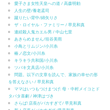
愛子さま女性天皇への道 / 高森明勅
人生の壁/養老孟司
蹴りたい背中/綿矢りさ
ザ・ロイヤル・ファミリー / 早見和真
連続殺人鬼カエル男 / 中山七里
あきらめません/垣谷美雨
小鳥とリムジン/小川糸
椿ノ恋文/小川糸
キラキラ共和国/小川糸
ツバキ文具店/小川糸
問題。以下の文章を読んで、家族の幸せの形
を答えなさい / 早見和真
ママはいつもつけまつげ: 母・中村メイコとド
タバタ喜劇 / 神津はづき
さらば! 店長がバカすぎて/ 早見和真