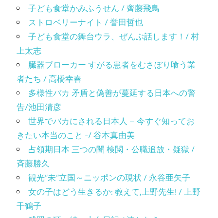
子ども食堂かみふうせん / 齊藤飛鳥
ストロベリーナイト / 誉田哲也
子ども食堂の舞台ウラ、ぜんぶ話します！/ 村
上太志
臓器ブローカー すがる患者をむさぼり喰う業
者たち / 高橋幸春
多様性バカ 矛盾と偽善が蔓延する日本への警
告/池田清彦
世界でバカにされる日本人 – 今すぐ知ってお
きたい本当のこと -/ 谷本真由美
占領期日本 三つの闇 検閲・公職追放・疑獄 /
斉藤勝久
観光”未”立国～ニッポンの現状 / 永谷亜矢子
女の子はどう生きるか: 教えて,上野先生! / 上野
千鶴子