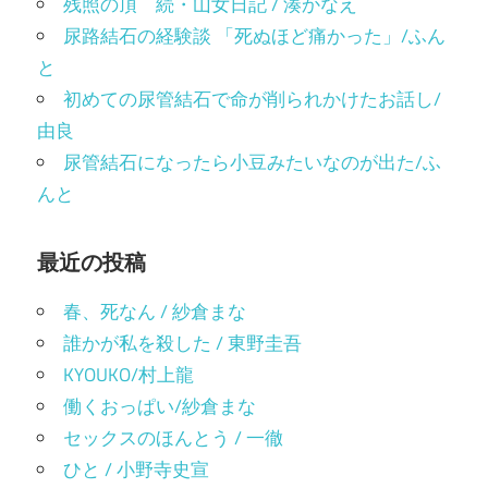
残照の頂 続・山女日記 / 湊かなえ
尿路結石の経験談 「死ぬほど痛かった」/ふん
と
初めての尿管結石で命が削られかけたお話し/
由良
尿管結石になったら小豆みたいなのが出た/ふ
んと
最近の投稿
春、死なん / 紗倉まな
誰かが私を殺した / 東野圭吾
KYOUKO/村上龍
働くおっぱい/紗倉まな
セックスのほんとう / 一徹
ひと / 小野寺史宣