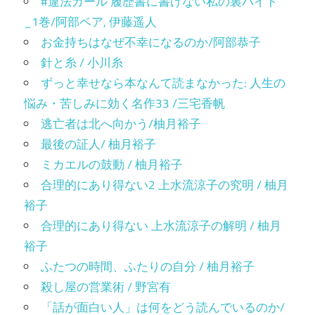
#違法ガール 履歴書に書けない私の裏バイト
_1巻/阿部ベア, 伊藤遥人
お金持ちはなぜ不幸になるのか/阿部恭子
針と糸 / 小川糸
ずっと幸せなら本なんて読まなかった: 人生の
悩み・苦しみに効く名作33 /三宅香帆
逃亡者は北へ向かう/柚月裕子
最後の証人/ 柚月裕子
ミカエルの鼓動 / 柚月裕子
合理的にあり得ない2 上水流涼子の究明 / 柚月
裕子
合理的にあり得ない 上水流涼子の解明 / 柚月
裕子
ふたつの時間、ふたりの自分 / 柚月裕子
殺し屋の営業術 / 野宮有
「話が面白い人」は何をどう読んでいるのか/