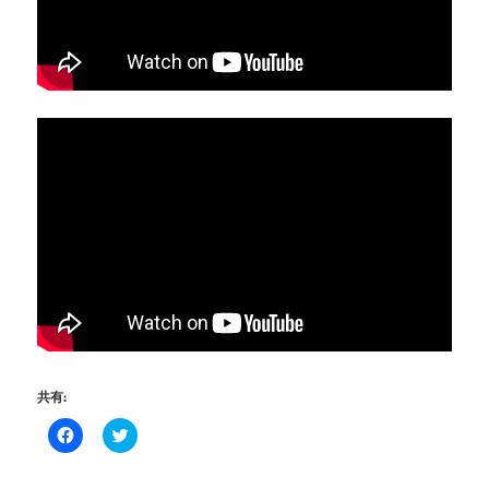
共有:
Facebook
ク
で
リ
共
ッ
有
ク
す
し