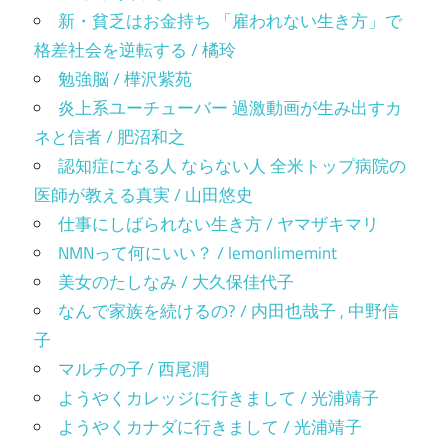
新・貧乏はお金持ち 「雇われない生き方」で
格差社会を逆転する / 橘玲
勉強脳 / 樺沢紫苑
炎上系ユーチューバー 過激動画が生み出すカ
ネと信者 / 肥沼和之
認知症になる人 ならない人 全米トップ病院の
医師が教える真実 / 山田悠史
仕事にしばられない生き方 / ヤマザキマリ
NMNって何にいい？ / lemonlimemint
美女のたしなみ / 大久保佳代子
なんで家族を続けるの? / 内田也哉子 , 中野信
子
マルチの子 / 西尾潤
ようやくカレッジに行きまして / 光浦靖子
ようやくカナダに行きまして / 光浦靖子