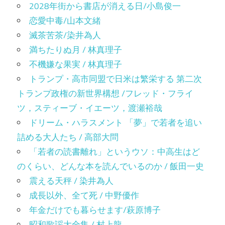
2028年街から書店が消える日/小島俊一
恋愛中毒/山本文緒
滅茶苦茶/染井為人
満ちたりぬ月 / 林真理子
不機嫌な果実 / 林真理子
トランプ・高市同盟で日米は繁栄する 第二次
トランプ政権の新世界構想 /フレッド・フライ
ツ，スティーブ・イエーツ，渡瀬裕哉
ドリーム・ハラスメント 「夢」で若者を追い
詰める大人たち / 高部大問
「若者の読書離れ」というウソ：中高生はど
のくらい、どんな本を読んでいるのか / 飯田一史
震える天秤 / 染井為人
成長以外、全て死 / 中野優作
年金だけでも暮らせます/萩原博子
昭和歌謡大全集 / 村上龍