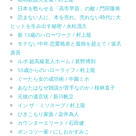
日本を甦らせる「高市早苗」の敵 / 門田隆将
読まない人に、本を売れ。売れない時代に大
ヒットを生み出す秘密 / 永松茂久
新 13歳のハローワーク / 村上龍
モテない中年 恋愛格差と孤独を超えて / 坂爪
真吾
ルポ 超高級老人ホーム / 甚野博則
55歳からのハローライフ / 村上龍
ぐーたら女の成功術 / 中園ミホ
あなたはなぜ雑談が苦手なのか / 桜林直子
元彼の遺言状 / 新川帆立
イン ザ・ミソスープ / 村上龍
ひきこもり家族 / 染井為人
カウンターエリート / 石田健
ポンコツ一家 / にしおかすみこ