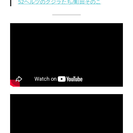
52ヘルツのクジラたち/町田そのこ