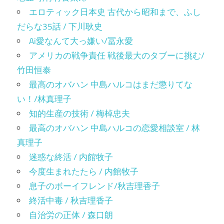
エロティック日本史 古代から昭和まで、ふし
だらな35話 / 下川耿史
Ai愛なんて大っ嫌い/冨永愛
アメリカの戦争責任 戦後最大のタブーに挑む/
竹田恒泰
最高のオバハン 中島ハルコはまだ懲りてな
い！/林真理子
知的生産の技術 / 梅棹忠夫
最高のオバハン 中島ハルコの恋愛相談室 / 林
真理子
迷惑な終活 / 内館牧子
今度生まれたたら / 内館牧子
息子のボーイフレンド/秋吉理香子
終活中毒 / 秋吉理香子
自治労の正体 / 森口朗