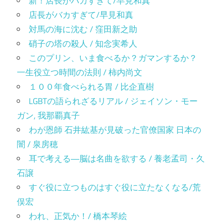
新！店長がバカすぎて/早見和真
店長がバカすぎて/早見和真
対馬の海に沈む / 窪田新之助
硝子の塔の殺人 / 知念実希人
このプリン、いま食べるか？ガマンするか？
一生役立つ時間の法則 / 柿内尚文
１００年食べられる胃 / 比企直樹
LGBTの語られざるリアル / ジェイソン・モー
ガン, 我那覇真子
わが恩師 石井紘基が見破った官僚国家 日本の
闇 / 泉房穂
耳で考える―脳は名曲を欲する / 養老孟司・久
石譲
すぐ役に立つものはすぐ役に立たなくなる/荒
俣宏
われ、正気か！/ 橋本琴絵