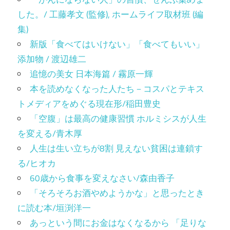
した。/ 工藤孝文 (監修), ホームライフ取材班 (編
集)
新版「食べてはいけない」「食べてもいい」
添加物 / 渡辺雄二
追憶の美女 日本海篇 / 霧原一輝
本を読めなくなった人たち－コスパとテキス
トメディアをめぐる現在形/稲田豊史
「空腹」は最高の健康習慣 ホルミシスが人生
を変える/青木厚
人生は生い立ちが8割 見えない貧困は連鎖す
る/ヒオカ
60歳から食事を変えなさい/森由香子
「そろそろお酒やめようかな」と思ったとき
に読む本/垣渕洋一
あっという間にお金はなくなるから 「足りな