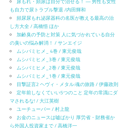
尿もれ・頻尿は自分で治せる！ ― 男性も女性
も自力で尿トラブル撃退 /内田輝和
頻尿尿もれ泌尿器科の名医が教える最高の治
し方大全 / 高橋悟 ほか
加齢臭の予防と対策 人に気づかれている自分
の臭いの悩み解消！ / サンエイジ
ムシバミヒメ_ 4巻 / 東元俊哉
ムシバミヒメ_3巻 / 東元俊哉
ムシバミヒメ_2巻 / 東元俊哉
ムシバミヒメ_1巻 / 東元俊哉
目撃証言2 ヘヴィ・メタル:魂の旅路 / 伊藤政則
定年前しなくていい5つのこと 定年の常識にダ
マされるな! / 大江英樹
ユーチューバー / 村上龍
お金のニュースは嘘ばかり 厚労省・財務省か
ら外国人投資家まで / 高橋洋一