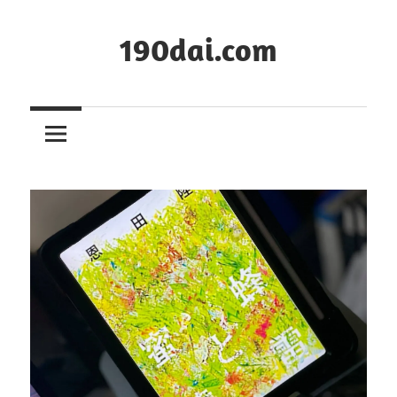
コ
ン
190dai.com
テ
ン
ツ
へ
ス
キ
ッ
プ