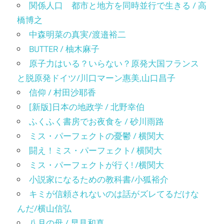
関係人口 都市と地方を同時並行で生きる / 高
橋博之
中森明菜の真実/渡邉裕二
BUTTER / 柚木麻子
原子力はいる？いらない？原発大国フランス
と脱原発ドイツ/川口マーン惠美,山口昌子
信仰 / 村田沙耶香
[新版]日本の地政学 / 北野幸伯
ふくふく書房でお夜食を / 砂川雨路
ミス・パーフェクトの憂鬱 / 横関大
闘え！ミス・パーフェクト/ 横関大
ミス・パーフェクトが行く! /横関大
小説家になるための教科書/小狐裕介
キミが信頼されないのは話がズレてるだけな
んだ/横山信弘
八月の母 / 早見和真