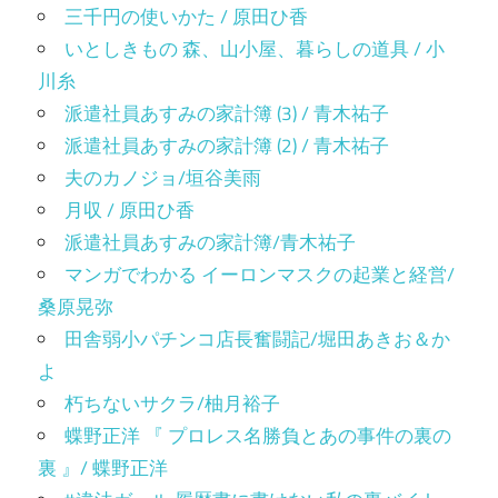
三千円の使いかた / 原田ひ香
いとしきもの 森、山小屋、暮らしの道具 / 小
川糸
派遣社員あすみの家計簿 (3) / 青木祐子
派遣社員あすみの家計簿 (2) / 青木祐子
夫のカノジョ/垣谷美雨
月収 / 原田ひ香
派遣社員あすみの家計簿/青木祐子
マンガでわかる イーロンマスクの起業と経営/
桑原晃弥
田舎弱小パチンコ店長奮闘記/堀田あきお＆か
よ
朽ちないサクラ/柚月裕子
蝶野正洋 『 プロレス名勝負とあの事件の裏の
裏 』/ 蝶野正洋