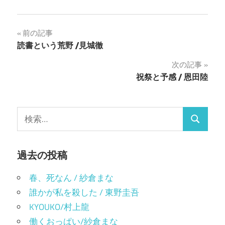
る
て
に
Twitter
は
で
ク
共
投
前の記事
リ
有
ッ
(新
読書という荒野 /見城徹
ク
し
稿
し
い
て
ウ
次の記事
く
ィ
ナ
だ
ン
祝祭と予感 / 恩田陸
さ
ド
い
ウ
ビ
(新
で
し
開
い
き
ゲ
ウ
ま
検
ィ
す)
検
ン
索:
ー
ド
ウ
索
で
シ
開
過去の投稿
き
ま
ョ
す)
春、死なん / 紗倉まな
ン
誰かが私を殺した / 東野圭吾
KYOUKO/村上龍
働くおっぱい/紗倉まな