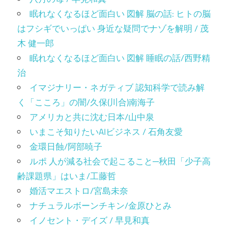
眠れなくなるほど面白い 図解 脳の話: ヒトの脳
はフシギでいっぱい 身近な疑問でナゾを解明 / 茂
木 健一郎
眠れなくなるほど面白い 図解 睡眠の話/西野精
治
イマジナリー・ネガティブ 認知科学で読み解
く「こころ」の闇/久保(川合)南海子
アメリカと共に沈む日本/山中泉
いまこそ知りたいAIビジネス / 石角友愛
金環日蝕/阿部暁子
ルポ 人が減る社会で起こること─秋田「少子高
齢課題県」はいま/工藤哲
婚活マエストロ/宮島未奈
ナチュラルボーンチキン/金原ひとみ
イノセント・デイズ / 早見和真