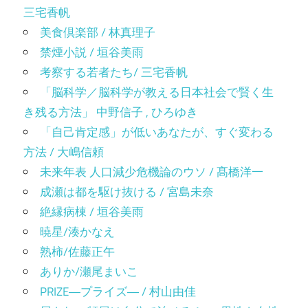
三宅香帆
美食倶楽部 / 林真理子
禁煙小説 / 垣谷美雨
考察する若者たち/ 三宅香帆
「脳科学／脳科学が教える日本社会で賢く生
き残る方法」 中野信子 , ひろゆき
「自己肯定感」が低いあなたが、すぐ変わる
方法 / 大嶋信頼
未来年表 人口減少危機論のウソ / 髙橋洋一
成瀬は都を駆け抜ける / 宮島未奈
絶縁病棟 / 垣谷美雨
暁星/湊かなえ
熟柿/佐藤正午
ありか/瀬尾まいこ
PRIZE―プライズ― / 村山由佳