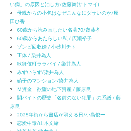
い病」の原因と治し方/佐藤舞(サトマイ)
母親からの小包はなぜこんなにダサいのか/原
田ひ香
60歳から読み直したい名著70/齋藤孝
60歳からあたらしい私 / 広瀬裕子
ゾンビ回収婦 / 小砂川チト
正体 / 染井為人
歌舞伎町ララバイ / 染井為人
みずいらず/染井為人
硝子のマンション/染井為人
Ｍ資金 欲望の地下資産 / 藤原良
闇バイトの歴史「名前のない犯罪」の系譜 / 藤
原良
2028年街から書店が消える日/小島俊一
恋愛中毒/山本文緒