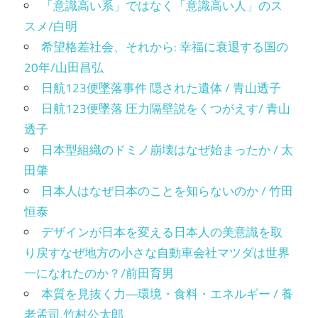
「意識高い系」ではなく「意識高い人」のス
スメ/白明
希望格差社会、それから: 幸福に衰退する国の
20年/山田昌弘
日航123便墜落事件 隠された遺体 / 青山透子
日航123便墜落 圧力隔壁説をくつがえす/ 青山
透子
日本型組織のドミノ崩壊はなぜ始まったか / 太
田肇
日本人はなぜ日本のことを知らないのか / 竹田
恒泰
デザインが日本を変える日本人の美意識を取
り戻すなぜ地方の小さな自動車会社マツダは世界
一になれたのか？/前田育男
本質を見抜く力―環境・食料・エネルギー / 養
老孟司,竹村公太郎