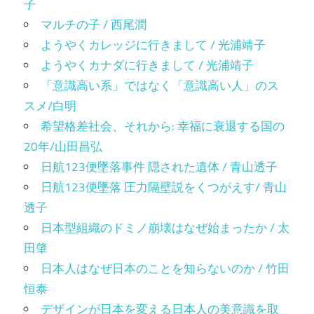
子
マルチの子 / 西尾潤
ようやくカレッジに行きまして / 光浦靖子
ようやくカナダに行きまして / 光浦靖子
「意識高い系」ではなく「意識高い人」のス
スメ/白明
希望格差社会、それから: 幸福に衰退する国の
20年/山田昌弘
日航123便墜落事件 隠された遺体 / 青山透子
日航123便墜落 圧力隔壁説をくつがえす/ 青山
透子
日本型組織のドミノ崩壊はなぜ始まったか / 太
田肇
日本人はなぜ日本のことを知らないのか / 竹田
恒泰
デザインが日本を変える日本人の美意識を取