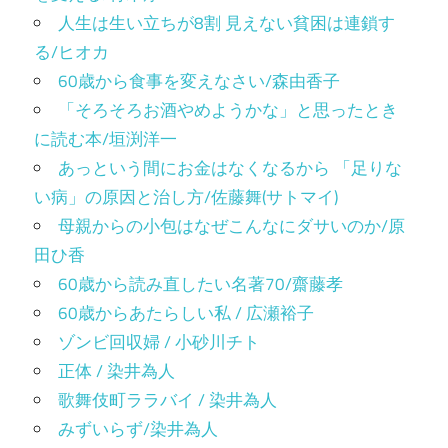
人生は生い立ちが8割 見えない貧困は連鎖す
る/ヒオカ
60歳から食事を変えなさい/森由香子
「そろそろお酒やめようかな」と思ったとき
に読む本/垣渕洋一
あっという間にお金はなくなるから 「足りな
い病」の原因と治し方/佐藤舞(サトマイ)
母親からの小包はなぜこんなにダサいのか/原
田ひ香
60歳から読み直したい名著70/齋藤孝
60歳からあたらしい私 / 広瀬裕子
ゾンビ回収婦 / 小砂川チト
正体 / 染井為人
歌舞伎町ララバイ / 染井為人
みずいらず/染井為人