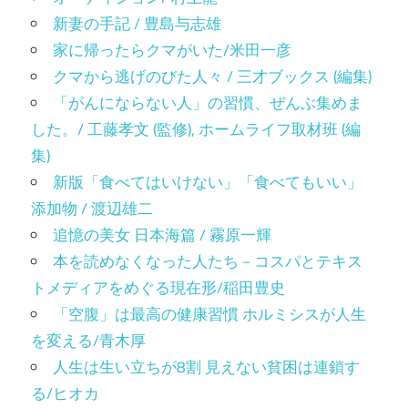
新妻の手記 / 豊島与志雄
家に帰ったらクマがいた/米田一彦
クマから逃げのびた人々 / 三才ブックス (編集)
「がんにならない人」の習慣、ぜんぶ集めま
した。/ 工藤孝文 (監修), ホームライフ取材班 (編
集)
新版「食べてはいけない」「食べてもいい」
添加物 / 渡辺雄二
追憶の美女 日本海篇 / 霧原一輝
本を読めなくなった人たち－コスパとテキス
トメディアをめぐる現在形/稲田豊史
「空腹」は最高の健康習慣 ホルミシスが人生
を変える/青木厚
人生は生い立ちが8割 見えない貧困は連鎖す
る/ヒオカ