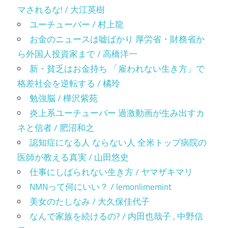
マされるな! / 大江英樹
ユーチューバー / 村上龍
お金のニュースは嘘ばかり 厚労省・財務省か
ら外国人投資家まで / 高橋洋一
新・貧乏はお金持ち 「雇われない生き方」で
格差社会を逆転する / 橘玲
勉強脳 / 樺沢紫苑
炎上系ユーチューバー 過激動画が生み出すカ
ネと信者 / 肥沼和之
認知症になる人 ならない人 全米トップ病院の
医師が教える真実 / 山田悠史
仕事にしばられない生き方 / ヤマザキマリ
NMNって何にいい？ / lemonlimemint
美女のたしなみ / 大久保佳代子
なんで家族を続けるの? / 内田也哉子 , 中野信