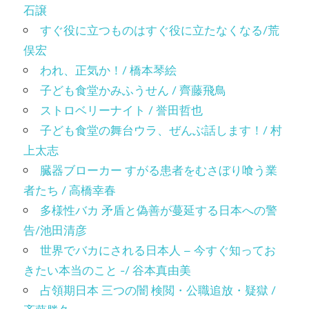
石譲
すぐ役に立つものはすぐ役に立たなくなる/荒
俣宏
われ、正気か！/ 橋本琴絵
子ども食堂かみふうせん / 齊藤飛鳥
ストロベリーナイト / 誉田哲也
子ども食堂の舞台ウラ、ぜんぶ話します！/ 村
上太志
臓器ブローカー すがる患者をむさぼり喰う業
者たち / 高橋幸春
多様性バカ 矛盾と偽善が蔓延する日本への警
告/池田清彦
世界でバカにされる日本人 – 今すぐ知ってお
きたい本当のこと -/ 谷本真由美
占領期日本 三つの闇 検閲・公職追放・疑獄 /