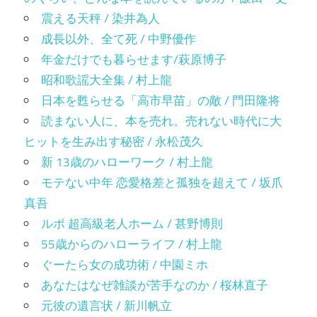
震える天秤 / 染井為人
成長以外、全て死 / 中野優作
年金だけでも暮らせます/萩原博子
昭和歌謡大全集 / 村上龍
日本を甦らせる「高市早苗」の敵 / 門田隆将
読まない人に、本を売れ。売れない時代に大
ヒットを生み出す秘密 / 永松茂久
新 13歳のハローワーク / 村上龍
モテない中年 恋愛格差と孤独を超えて / 坂爪
真吾
ルポ 超高級老人ホーム / 甚野博則
55歳からのハローライフ / 村上龍
ぐーたら女の成功術 / 中園ミホ
あなたはなぜ雑談が苦手なのか / 桜林直子
元彼の遺言状 / 新川帆立