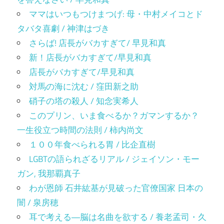
ママはいつもつけまつげ: 母・中村メイコとド
タバタ喜劇 / 神津はづき
さらば! 店長がバカすぎて/ 早見和真
新！店長がバカすぎて/早見和真
店長がバカすぎて/早見和真
対馬の海に沈む / 窪田新之助
硝子の塔の殺人 / 知念実希人
このプリン、いま食べるか？ガマンするか？
一生役立つ時間の法則 / 柿内尚文
１００年食べられる胃 / 比企直樹
LGBTの語られざるリアル / ジェイソン・モー
ガン, 我那覇真子
わが恩師 石井紘基が見破った官僚国家 日本の
闇 / 泉房穂
耳で考える―脳は名曲を欲する / 養老孟司・久