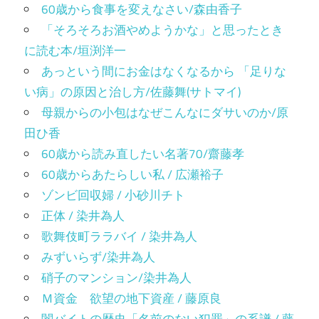
60歳から食事を変えなさい/森由香子
「そろそろお酒やめようかな」と思ったとき
に読む本/垣渕洋一
あっという間にお金はなくなるから 「足りな
い病」の原因と治し方/佐藤舞(サトマイ)
母親からの小包はなぜこんなにダサいのか/原
田ひ香
60歳から読み直したい名著70/齋藤孝
60歳からあたらしい私 / 広瀬裕子
ゾンビ回収婦 / 小砂川チト
正体 / 染井為人
歌舞伎町ララバイ / 染井為人
みずいらず/染井為人
硝子のマンション/染井為人
Ｍ資金 欲望の地下資産 / 藤原良