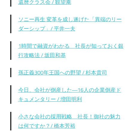
還暦クラス会 / 観望庵
ソニー再生 変革を成し遂げた「異端のリー
ダーシップ」/ 平井一夫
1時間で融資がわかる 社長が知っておく銀
行攻略法 / 坂田和基
孫正義300年王国への野望 / 杉本貴司
今日、会社が倒産した―16人の企業倒産ド
キュメンタリー / 増田明利
小さな会社の採用戦略 社長！御社の魅力
は何ですか？/ 橋本芳裕