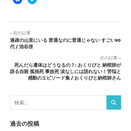
で
リ
共
ッ
有
ク
す
し
る
て
に
Twitter
は
で
ク
共
投
前の記事
リ
有
ッ
(新
過疎の山里にいる 普通なのに普通じゃない すごい90
ク
し
稿
し
い
代 / 池谷啓
て
ウ
く
ィ
ナ
だ
ン
次の記事
さ
ド
い
ウ
死んだら遺体はどうなるの？: おくりびと 納棺師が
ビ
(新
で
し
開
語る自殺 孤独死 事故死 涙なしには語れない！苦悩と
い
き
ゲ
感動のエピソード集 / おくりびと納棺師さん
ウ
ま
ィ
す)
ン
ー
ド
ウ
で
検
シ
開
検
き
索:
ま
ョ
す)
索
ン
過去の投稿