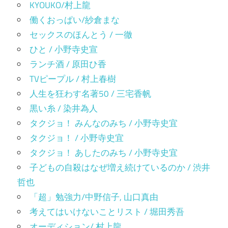
KYOUKO/村上龍
働くおっぱい/紗倉まな
セックスのほんとう / 一徹
ひと / 小野寺史宣
ランチ酒 / 原田ひ香
TVピープル / 村上春樹
人生を狂わす名著50 / 三宅香帆
黒い糸 / 染井為人
タクジョ！ みんなのみち / 小野寺史宜
タクジョ！ / 小野寺史宜
タクジョ！ あしたのみち / 小野寺史宜
子どもの自殺はなぜ増え続けているのか / 渋井
哲也
「超」勉強力/中野信子, 山口真由
考えてはいけないことリスト / 堀田秀吾
オーディション/ 村上龍