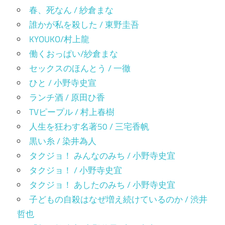
春、死なん / 紗倉まな
誰かが私を殺した / 東野圭吾
KYOUKO/村上龍
働くおっぱい/紗倉まな
セックスのほんとう / 一徹
ひと / 小野寺史宣
ランチ酒 / 原田ひ香
TVピープル / 村上春樹
人生を狂わす名著50 / 三宅香帆
黒い糸 / 染井為人
タクジョ！ みんなのみち / 小野寺史宜
タクジョ！ / 小野寺史宜
タクジョ！ あしたのみち / 小野寺史宜
子どもの自殺はなぜ増え続けているのか / 渋井
哲也