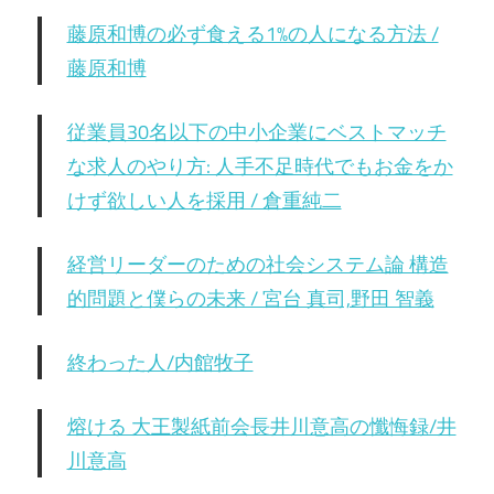
藤原和博の必ず食える1%の人になる方法 /
藤原和博
従業員30名以下の中小企業にベストマッチ
な求人のやり方: 人手不足時代でもお金をか
けず欲しい人を採用 / 倉重純二
経営リーダーのための社会システム論 構造
的問題と僕らの未来 / 宮台 真司,野田 智義
終わった人/内館牧子
熔ける 大王製紙前会長井川意高の懺悔録/井
川意高