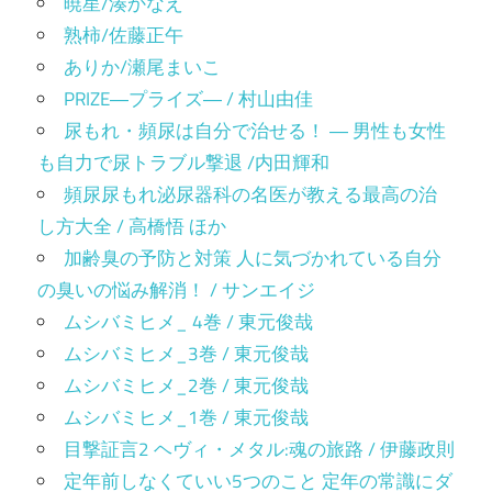
暁星/湊かなえ
熟柿/佐藤正午
ありか/瀬尾まいこ
PRIZE―プライズ― / 村山由佳
尿もれ・頻尿は自分で治せる！ ― 男性も女性
も自力で尿トラブル撃退 /内田輝和
頻尿尿もれ泌尿器科の名医が教える最高の治
し方大全 / 高橋悟 ほか
加齢臭の予防と対策 人に気づかれている自分
の臭いの悩み解消！ / サンエイジ
ムシバミヒメ_ 4巻 / 東元俊哉
ムシバミヒメ_3巻 / 東元俊哉
ムシバミヒメ_2巻 / 東元俊哉
ムシバミヒメ_1巻 / 東元俊哉
目撃証言2 ヘヴィ・メタル:魂の旅路 / 伊藤政則
定年前しなくていい5つのこと 定年の常識にダ