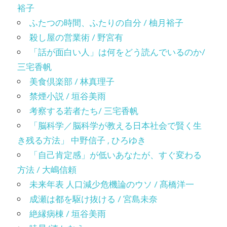
裕子
ふたつの時間、ふたりの自分 / 柚月裕子
殺し屋の営業術 / 野宮有
「話が面白い人」は何をどう読んでいるのか/
三宅香帆
美食倶楽部 / 林真理子
禁煙小説 / 垣谷美雨
考察する若者たち/ 三宅香帆
「脳科学／脳科学が教える日本社会で賢く生
き残る方法」 中野信子 , ひろゆき
「自己肯定感」が低いあなたが、すぐ変わる
方法 / 大嶋信頼
未来年表 人口減少危機論のウソ / 髙橋洋一
成瀬は都を駆け抜ける / 宮島未奈
絶縁病棟 / 垣谷美雨