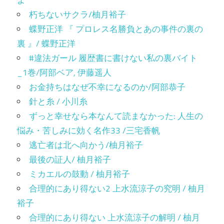
よ
朽ちないサクラ/柚月裕子
蝶野正洋 『 プロレス名勝負とあの事件の裏の
裏 』/ 蝶野正洋
#違法ガール 履歴書に書けない私の裏バイト
_1巻/阿部ベア, 伊藤遥人
お金持ちはなぜ不幸になるのか/阿部恭子
針と糸 / 小川糸
ずっと幸せなら本なんて読まなかった: 人生の
悩み・苦しみに効く名作33 /三宅香帆
逃亡者は北へ向かう/柚月裕子
最後の証人/ 柚月裕子
ミカエルの鼓動 / 柚月裕子
合理的にあり得ない2 上水流涼子の究明 / 柚月
裕子
合理的にあり得ない 上水流涼子の解明 / 柚月