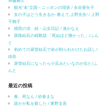
斉藤勝久
観光”未”立国～ニッポンの現状 / 永谷亜矢子
女の子はどう生きるか: 教えて,上野先生! / 上野
千鶴子
残照の頂 続・山女日記 / 湊かなえ
尿路結石の経験談 「死ぬほど痛かった」/ふん
と
初めての尿管結石で命が削られかけたお話し/
由良
尿管結石になったら小豆みたいなのが出た/ふ
んと
最近の投稿
春、死なん / 紗倉まな
誰かが私を殺した / 東野圭吾