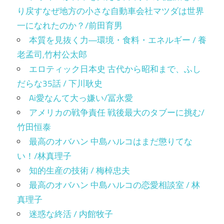
り戻すなぜ地方の小さな自動車会社マツダは世界
一になれたのか？/前田育男
本質を見抜く力―環境・食料・エネルギー / 養
老孟司,竹村公太郎
エロティック日本史 古代から昭和まで、ふし
だらな35話 / 下川耿史
Ai愛なんて大っ嫌い/冨永愛
アメリカの戦争責任 戦後最大のタブーに挑む/
竹田恒泰
最高のオバハン 中島ハルコはまだ懲りてな
い！/林真理子
知的生産の技術 / 梅棹忠夫
最高のオバハン 中島ハルコの恋愛相談室 / 林
真理子
迷惑な終活 / 内館牧子