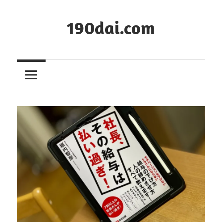
コ
ン
190dai.com
テ
ン
ツ
へ
ス
キ
ッ
プ