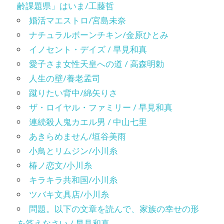
齢課題県」はいま/工藤哲
婚活マエストロ/宮島未奈
ナチュラルボーンチキン/金原ひとみ
イノセント・デイズ / 早見和真
愛子さま女性天皇への道 / 高森明勅
人生の壁/養老孟司
蹴りたい背中/綿矢りさ
ザ・ロイヤル・ファミリー / 早見和真
連続殺人鬼カエル男 / 中山七里
あきらめません/垣谷美雨
小鳥とリムジン/小川糸
椿ノ恋文/小川糸
キラキラ共和国/小川糸
ツバキ文具店/小川糸
問題。以下の文章を読んで、家族の幸せの形
を答えなさい / 早見和真