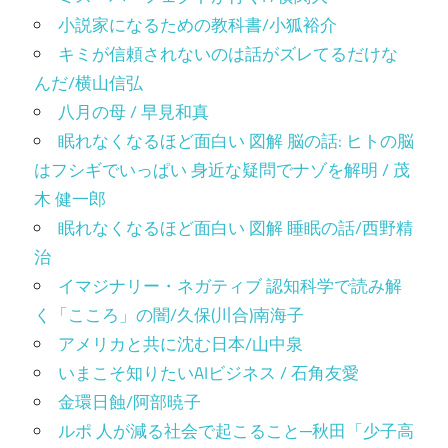
小説家になるための教科書/小狐裕介
キミが信頼されないのは話がズレてるだけな
んだ/横山信弘
八月の母 / 早見和真
眠れなくなるほど面白い 図解 脳の話: ヒトの脳
はフシギでいっぱい 身近な疑問でナゾを解明 / 茂
木 健一郎
眠れなくなるほど面白い 図解 睡眠の話/西野精
治
イマジナリー・ネガティブ 認知科学で読み解
く「こころ」の闇/久保(川合)南海子
アメリカと共に沈む日本/山中泉
いまこそ知りたいAIビジネス / 石角友愛
金環日蝕/阿部暁子
ルポ 人が減る社会で起こること─秋田「少子高