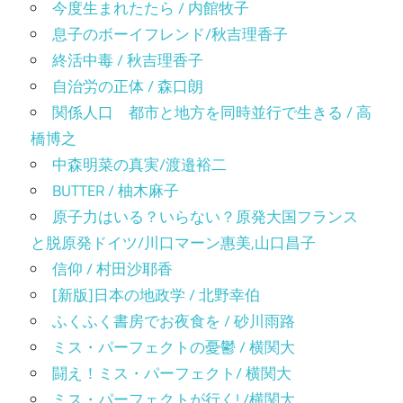
今度生まれたたら / 内館牧子
息子のボーイフレンド/秋吉理香子
終活中毒 / 秋吉理香子
自治労の正体 / 森口朗
関係人口 都市と地方を同時並行で生きる / 高
橋博之
中森明菜の真実/渡邉裕二
BUTTER / 柚木麻子
原子力はいる？いらない？原発大国フランス
と脱原発ドイツ/川口マーン惠美,山口昌子
信仰 / 村田沙耶香
[新版]日本の地政学 / 北野幸伯
ふくふく書房でお夜食を / 砂川雨路
ミス・パーフェクトの憂鬱 / 横関大
闘え！ミス・パーフェクト/ 横関大
ミス・パーフェクトが行く! /横関大