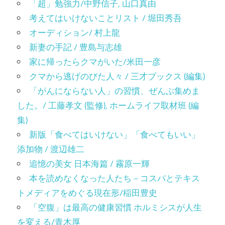
「超」勉強力/中野信子, 山口真由
考えてはいけないことリスト / 堀田秀吾
オーディション/ 村上龍
新妻の手記 / 豊島与志雄
家に帰ったらクマがいた/米田一彦
クマから逃げのびた人々 / 三才ブックス (編集)
「がんにならない人」の習慣、ぜんぶ集めま
した。/ 工藤孝文 (監修), ホームライフ取材班 (編
集)
新版「食べてはいけない」「食べてもいい」
添加物 / 渡辺雄二
追憶の美女 日本海篇 / 霧原一輝
本を読めなくなった人たち－コスパとテキス
トメディアをめぐる現在形/稲田豊史
「空腹」は最高の健康習慣 ホルミシスが人生
を変える/青木厚