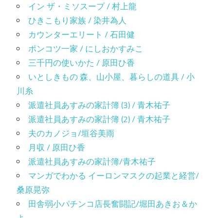
イン ザ・ミソスープ / 村上龍
ひきこもり家族 / 染井為人
カウンターエリート / 石田健
ポンコツ一家 / にしおかすみこ
三千円の使いかた / 原田ひ香
いとしきもの 森、山小屋、暮らしの道具 / 小
川糸
派遣社員あすみの家計簿 (3) / 青木祐子
派遣社員あすみの家計簿 (2) / 青木祐子
夫のカノジョ/垣谷美雨
月収 / 原田ひ香
派遣社員あすみの家計簿/青木祐子
マンガでわかる イーロンマスクの起業と経営/
桑原晃弥
田舎弱小パチンコ店長奮闘記/堀田あきお＆か