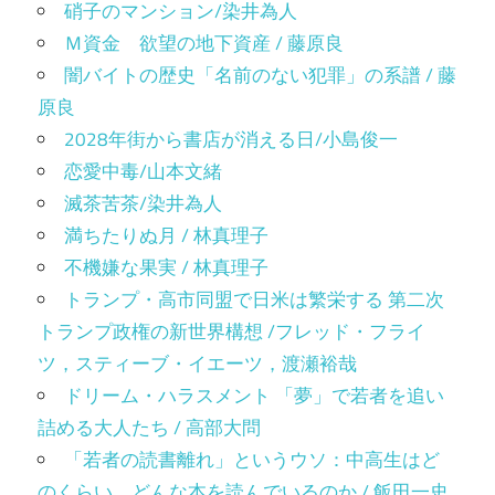
硝子のマンション/染井為人
Ｍ資金 欲望の地下資産 / 藤原良
闇バイトの歴史「名前のない犯罪」の系譜 / 藤
原良
2028年街から書店が消える日/小島俊一
恋愛中毒/山本文緒
滅茶苦茶/染井為人
満ちたりぬ月 / 林真理子
不機嫌な果実 / 林真理子
トランプ・高市同盟で日米は繁栄する 第二次
トランプ政権の新世界構想 /フレッド・フライ
ツ，スティーブ・イエーツ，渡瀬裕哉
ドリーム・ハラスメント 「夢」で若者を追い
詰める大人たち / 高部大問
「若者の読書離れ」というウソ：中高生はど
のくらい、どんな本を読んでいるのか / 飯田一史