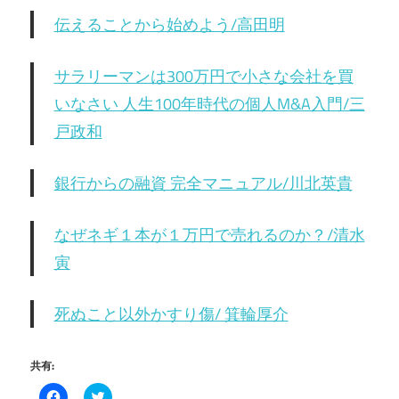
伝えることから始めよう/高田明
サラリーマンは300万円で小さな会社を買
いなさい 人生100年時代の個人M&A入門/三
戸政和
銀行からの融資 完全マニュアル/川北英貴
なぜネギ１本が１万円で売れるのか？/清水
寅
死ぬこと以外かすり傷/ 箕輪厚介
共有:
Facebook
ク