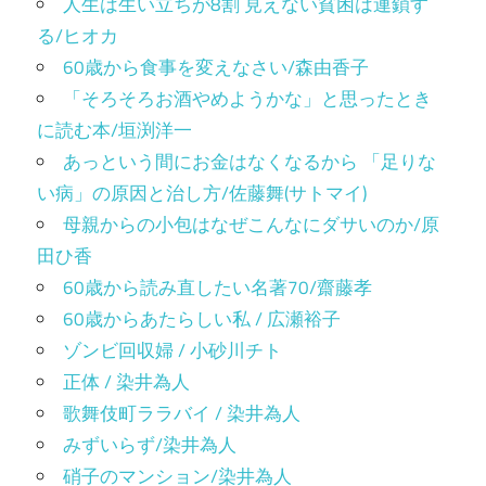
人生は生い立ちが8割 見えない貧困は連鎖す
る/ヒオカ
60歳から食事を変えなさい/森由香子
「そろそろお酒やめようかな」と思ったとき
に読む本/垣渕洋一
あっという間にお金はなくなるから 「足りな
い病」の原因と治し方/佐藤舞(サトマイ)
母親からの小包はなぜこんなにダサいのか/原
田ひ香
60歳から読み直したい名著70/齋藤孝
60歳からあたらしい私 / 広瀬裕子
ゾンビ回収婦 / 小砂川チト
正体 / 染井為人
歌舞伎町ララバイ / 染井為人
みずいらず/染井為人
硝子のマンション/染井為人