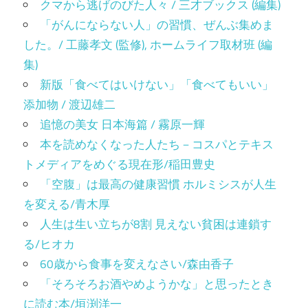
クマから逃げのびた人々 / 三才ブックス (編集)
「がんにならない人」の習慣、ぜんぶ集めま
した。/ 工藤孝文 (監修), ホームライフ取材班 (編
集)
新版「食べてはいけない」「食べてもいい」
添加物 / 渡辺雄二
追憶の美女 日本海篇 / 霧原一輝
本を読めなくなった人たち－コスパとテキス
トメディアをめぐる現在形/稲田豊史
「空腹」は最高の健康習慣 ホルミシスが人生
を変える/青木厚
人生は生い立ちが8割 見えない貧困は連鎖す
る/ヒオカ
60歳から食事を変えなさい/森由香子
「そろそろお酒やめようかな」と思ったとき
に読む本/垣渕洋一