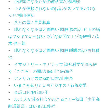
小説家になるための教科書/小狐裕介
キミが信頼されないのは話がズレてるだけな
んだ/横山信弘
八月の母 / 早見和真
眠れなくなるほど面白い 図解 脳の話: ヒトの脳
はフシギでいっぱい 身近な疑問でナゾを解明 / 茂
木 健一郎
眠れなくなるほど面白い 図解 睡眠の話/西野精
治
イマジナリー・ネガティブ 認知科学で読み解
く「こころ」の闇/久保(川合)南海子
アメリカと共に沈む日本/山中泉
いまこそ知りたいAIビジネス / 石角友愛
金環日蝕/阿部暁子
ルポ 人が減る社会で起こること─秋田「少子高
齢課題県」はいま/工藤哲