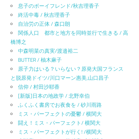
息子のボーイフレンド/秋吉理香子
終活中毒 / 秋吉理香子
自治労の正体 / 森口朗
関係人口 都市と地方を同時並行で生きる / 高
橋博之
中森明菜の真実/渡邉裕二
BUTTER / 柚木麻子
原子力はいる？いらない？原発大国フランス
と脱原発ドイツ/川口マーン惠美,山口昌子
信仰 / 村田沙耶香
[新版]日本の地政学 / 北野幸伯
ふくふく書房でお夜食を / 砂川雨路
ミス・パーフェクトの憂鬱 / 横関大
闘え！ミス・パーフェクト/ 横関大
ミス・パーフェクトが行く! /横関大