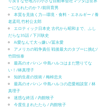
り戻すなぜ地方の小さな自動車会社マツダは世界
一になれたのか？/前田育男
本質を見抜く力―環境・食料・エネルギー / 養
老孟司,竹村公太郎
エロティック日本史 古代から昭和まで、ふし
だらな35話 / 下川耿史
Ai愛なんて大っ嫌い/冨永愛
アメリカの戦争責任 戦後最大のタブーに挑む/
竹田恒泰
最高のオバハン 中島ハルコはまだ懲りてな
い！/林真理子
知的生産の技術 / 梅棹忠夫
最高のオバハン 中島ハルコの恋愛相談室 / 林
真理子
迷惑な終活 / 内館牧子
今度生まれたたら / 内館牧子