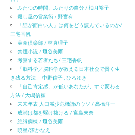
ふたつの時間、ふたりの自分 / 柚月裕子
殺し屋の営業術 / 野宮有
「話が面白い人」は何をどう読んでいるのか/
三宅香帆
美食倶楽部 / 林真理子
禁煙小説 / 垣谷美雨
考察する若者たち/ 三宅香帆
「脳科学／脳科学が教える日本社会で賢く生
き残る方法」 中野信子 , ひろゆき
「自己肯定感」が低いあなたが、すぐ変わる
方法 / 大嶋信頼
未来年表 人口減少危機論のウソ / 髙橋洋一
成瀬は都を駆け抜ける / 宮島未奈
絶縁病棟 / 垣谷美雨
暁星/湊かなえ