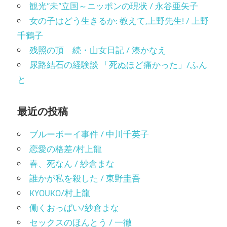
観光”未”立国～ニッポンの現状 / 永谷亜矢子
女の子はどう生きるか: 教えて,上野先生! / 上野
千鶴子
残照の頂 続・山女日記 / 湊かなえ
尿路結石の経験談 「死ぬほど痛かった」/ふん
と
最近の投稿
ブルーボーイ事件 / 中川千英子
恋愛の格差/村上龍
春、死なん / 紗倉まな
誰かが私を殺した / 東野圭吾
KYOUKO/村上龍
働くおっぱい/紗倉まな
セックスのほんとう / 一徹