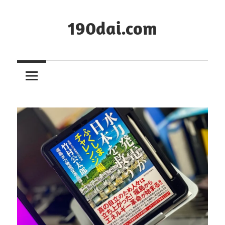
コ
ン
190dai.com
テ
ン
ツ
へ
ス
キ
ッ
プ