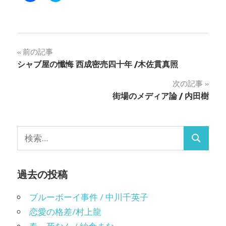
共
ッ
有
ク
す
し
る
て
に
Twitter
は
で
ク
共
投
前の記事
リ
有
ッ
(新
シャブ屋の懺悔 西成密売四十年 /木佐貫真照
ク
し
稿
し
い
て
ウ
次の記事
く
ィ
ナ
だ
ン
街場のメディア論 / 内田樹
さ
ド
い
ウ
ビ
(新
で
し
開
い
き
ゲ
ウ
ま
検
ィ
す)
検
ン
索:
ー
ド
ウ
索
で
シ
開
過去の投稿
き
ま
ョ
す)
ブルーボーイ事件 / 中川千英子
ン
恋愛の格差/村上龍