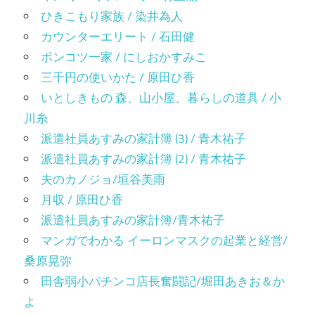
ひきこもり家族 / 染井為人
カウンターエリート / 石田健
ポンコツ一家 / にしおかすみこ
三千円の使いかた / 原田ひ香
いとしきもの 森、山小屋、暮らしの道具 / 小
川糸
派遣社員あすみの家計簿 (3) / 青木祐子
派遣社員あすみの家計簿 (2) / 青木祐子
夫のカノジョ/垣谷美雨
月収 / 原田ひ香
派遣社員あすみの家計簿/青木祐子
マンガでわかる イーロンマスクの起業と経営/
桑原晃弥
田舎弱小パチンコ店長奮闘記/堀田あきお＆か
よ