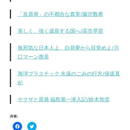
「反原発」の不都合な真実/藤沢数希
美しく、強く成長する国へ/高市早苗
無邪気な日本人よ、白昼夢から目覚めよ/川
口マーン惠美
海洋プラスチック 永遠のごみの行方/保坂直
紀
ヤクザと原発 福島第一潜入記/鈴木智彦
共有:
Facebook
ク
で
リ