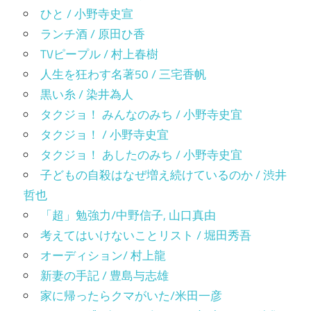
ひと / 小野寺史宣
ランチ酒 / 原田ひ香
TVピープル / 村上春樹
人生を狂わす名著50 / 三宅香帆
黒い糸 / 染井為人
タクジョ！ みんなのみち / 小野寺史宜
タクジョ！ / 小野寺史宜
タクジョ！ あしたのみち / 小野寺史宜
子どもの自殺はなぜ増え続けているのか / 渋井
哲也
「超」勉強力/中野信子, 山口真由
考えてはいけないことリスト / 堀田秀吾
オーディション/ 村上龍
新妻の手記 / 豊島与志雄
家に帰ったらクマがいた/米田一彦