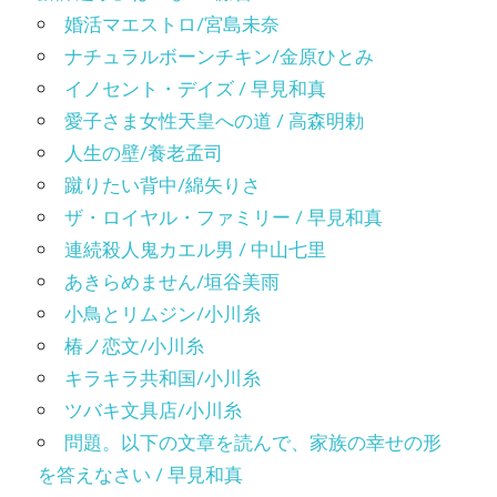
婚活マエストロ/宮島未奈
ナチュラルボーンチキン/金原ひとみ
イノセント・デイズ / 早見和真
愛子さま女性天皇への道 / 高森明勅
人生の壁/養老孟司
蹴りたい背中/綿矢りさ
ザ・ロイヤル・ファミリー / 早見和真
連続殺人鬼カエル男 / 中山七里
あきらめません/垣谷美雨
小鳥とリムジン/小川糸
椿ノ恋文/小川糸
キラキラ共和国/小川糸
ツバキ文具店/小川糸
問題。以下の文章を読んで、家族の幸せの形
を答えなさい / 早見和真