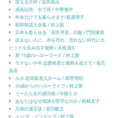
震える天秤 / 染井為人
成長以外、全て死 / 中野優作
年金だけでも暮らせます/萩原博子
昭和歌謡大全集 / 村上龍
日本を甦らせる「高市早苗」の敵 / 門田隆将
読まない人に、本を売れ。売れない時代に大
ヒットを生み出す秘密 / 永松茂久
新 13歳のハローワーク / 村上龍
モテない中年 恋愛格差と孤独を超えて / 坂爪
真吾
ルポ 超高級老人ホーム / 甚野博則
55歳からのハローライフ / 村上龍
ぐーたら女の成功術 / 中園ミホ
あなたはなぜ雑談が苦手なのか / 桜林直子
元彼の遺言状 / 新川帆立
イン ザ・ミソスープ / 村上龍