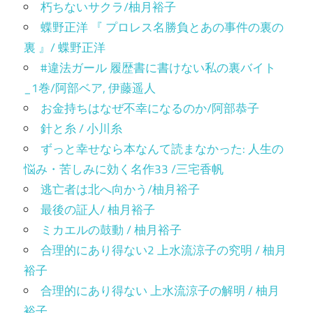
朽ちないサクラ/柚月裕子
蝶野正洋 『 プロレス名勝負とあの事件の裏の
裏 』/ 蝶野正洋
#違法ガール 履歴書に書けない私の裏バイト
_1巻/阿部ベア, 伊藤遥人
お金持ちはなぜ不幸になるのか/阿部恭子
針と糸 / 小川糸
ずっと幸せなら本なんて読まなかった: 人生の
悩み・苦しみに効く名作33 /三宅香帆
逃亡者は北へ向かう/柚月裕子
最後の証人/ 柚月裕子
ミカエルの鼓動 / 柚月裕子
合理的にあり得ない2 上水流涼子の究明 / 柚月
裕子
合理的にあり得ない 上水流涼子の解明 / 柚月
裕子