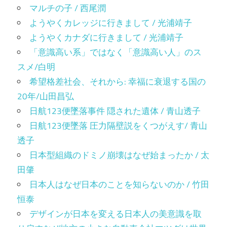
マルチの子 / 西尾潤
ようやくカレッジに行きまして / 光浦靖子
ようやくカナダに行きまして / 光浦靖子
「意識高い系」ではなく「意識高い人」のス
スメ/白明
希望格差社会、それから: 幸福に衰退する国の
20年/山田昌弘
日航123便墜落事件 隠された遺体 / 青山透子
日航123便墜落 圧力隔壁説をくつがえす/ 青山
透子
日本型組織のドミノ崩壊はなぜ始まったか / 太
田肇
日本人はなぜ日本のことを知らないのか / 竹田
恒泰
デザインが日本を変える日本人の美意識を取