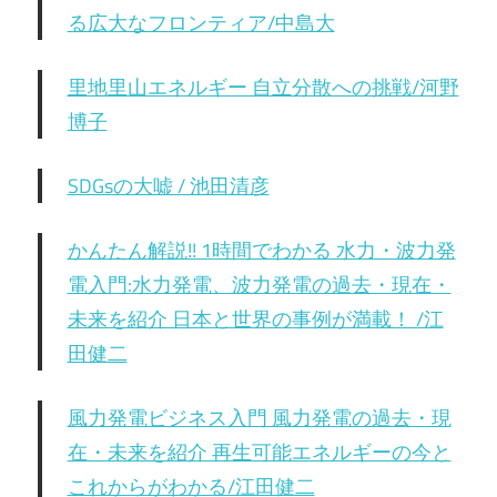
る広大なフロンティア/中島大
里地里山エネルギー 自立分散への挑戦/河野
博子
SDGsの大嘘 / 池田清彦
かんたん解説!! 1時間でわかる 水力・波力発
電入門:水力発電、波力発電の過去・現在・
未来を紹介 日本と世界の事例が満載！ /江
田健二
風力発電ビジネス入門 風力発電の過去・現
在・未来を紹介 再生可能エネルギーの今と
これからがわかる/江田健二