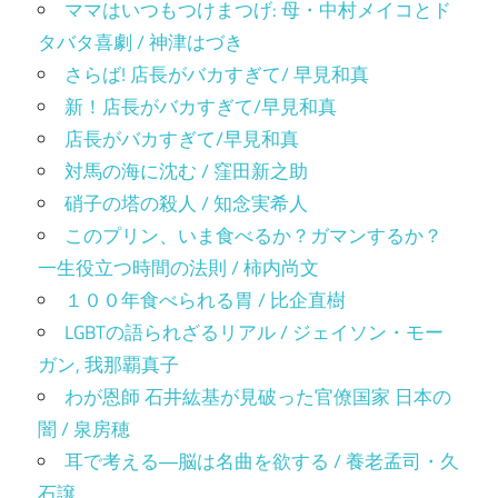
ママはいつもつけまつげ: 母・中村メイコとド
タバタ喜劇 / 神津はづき
さらば! 店長がバカすぎて/ 早見和真
新！店長がバカすぎて/早見和真
店長がバカすぎて/早見和真
対馬の海に沈む / 窪田新之助
硝子の塔の殺人 / 知念実希人
このプリン、いま食べるか？ガマンするか？
一生役立つ時間の法則 / 柿内尚文
１００年食べられる胃 / 比企直樹
LGBTの語られざるリアル / ジェイソン・モー
ガン, 我那覇真子
わが恩師 石井紘基が見破った官僚国家 日本の
闇 / 泉房穂
耳で考える―脳は名曲を欲する / 養老孟司・久
石譲