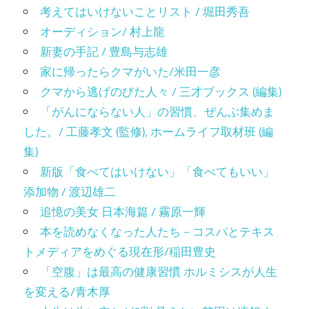
考えてはいけないことリスト / 堀田秀吾
オーディション/ 村上龍
新妻の手記 / 豊島与志雄
家に帰ったらクマがいた/米田一彦
クマから逃げのびた人々 / 三才ブックス (編集)
「がんにならない人」の習慣、ぜんぶ集めま
した。/ 工藤孝文 (監修), ホームライフ取材班 (編
集)
新版「食べてはいけない」「食べてもいい」
添加物 / 渡辺雄二
追憶の美女 日本海篇 / 霧原一輝
本を読めなくなった人たち－コスパとテキス
トメディアをめぐる現在形/稲田豊史
「空腹」は最高の健康習慣 ホルミシスが人生
を変える/青木厚