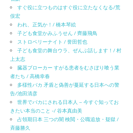
すぐ役に立つものはすぐ役に立たなくなる/荒
俣宏
われ、正気か！/ 橋本琴絵
子ども食堂かみふうせん / 齊藤飛鳥
ストロベリーナイト / 誉田哲也
子ども食堂の舞台ウラ、ぜんぶ話します！/ 村
上太志
臓器ブローカー すがる患者をむさぼり喰う業
者たち / 高橋幸春
多様性バカ 矛盾と偽善が蔓延する日本への警
告/池田清彦
世界でバカにされる日本人 – 今すぐ知ってお
きたい本当のこと -/ 谷本真由美
占領期日本 三つの闇 検閲・公職追放・疑獄 /
斉藤勝久