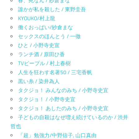
春、死なん / 紗倉まな
誰かが私を殺した / 東野圭吾
KYOUKO/村上龍
働くおっぱい/紗倉まな
セックスのほんとう / 一徹
ひと / 小野寺史宣
ランチ酒 / 原田ひ香
TVピープル / 村上春樹
人生を狂わす名著50 / 三宅香帆
黒い糸 / 染井為人
タクジョ！ みんなのみち / 小野寺史宜
タクジョ！ / 小野寺史宜
タクジョ！ あしたのみち / 小野寺史宜
子どもの自殺はなぜ増え続けているのか / 渋井
哲也
「超」勉強力/中野信子, 山口真由