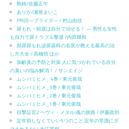
熟柿/佐藤正午
ありか/瀬尾まいこ
PRIZE―プライズ― / 村山由佳
尿もれ・頻尿は自分で治せる！ ― 男性も女性
も自力で尿トラブル撃退 /内田輝和
頻尿尿もれ泌尿器科の名医が教える最高の治
し方大全 / 高橋悟 ほか
加齢臭の予防と対策 人に気づかれている自分
の臭いの悩み解消！ / サンエイジ
ムシバミヒメ_ 4巻 / 東元俊哉
ムシバミヒメ_3巻 / 東元俊哉
ムシバミヒメ_2巻 / 東元俊哉
ムシバミヒメ_1巻 / 東元俊哉
目撃証言2 ヘヴィ・メタル:魂の旅路 / 伊藤政則
定年前しなくていい5つのこと 定年の常識にダ