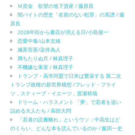
Ｍ資金 欲望の地下資産 / 藤原良
闇バイトの歴史「名前のない犯罪」の系譜 / 藤
原良
2028年街から書店が消える日/小島俊一
恋愛中毒/山本文緒
滅茶苦茶/染井為人
満ちたりぬ月 / 林真理子
不機嫌な果実 / 林真理子
トランプ・高市同盟で日米は繁栄する 第二次
トランプ政権の新世界構想 /フレッド・フライ
ツ，スティーブ・イエーツ，渡瀬裕哉
ドリーム・ハラスメント 「夢」で若者を追い
詰める大人たち / 高部大問
「若者の読書離れ」というウソ：中高生はど
のくらい、どんな本を読んでいるのか / 飯田一史