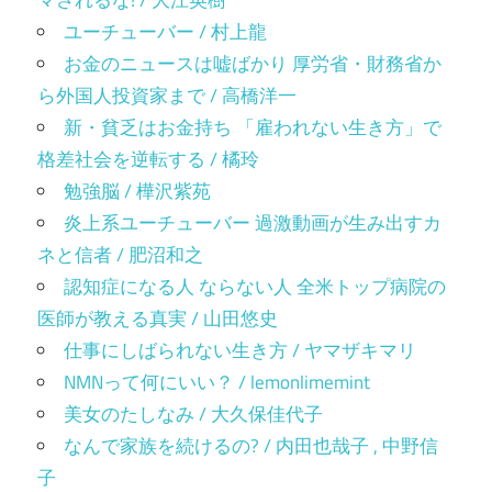
マされるな! / 大江英樹
ユーチューバー / 村上龍
お金のニュースは嘘ばかり 厚労省・財務省か
ら外国人投資家まで / 高橋洋一
新・貧乏はお金持ち 「雇われない生き方」で
格差社会を逆転する / 橘玲
勉強脳 / 樺沢紫苑
炎上系ユーチューバー 過激動画が生み出すカ
ネと信者 / 肥沼和之
認知症になる人 ならない人 全米トップ病院の
医師が教える真実 / 山田悠史
仕事にしばられない生き方 / ヤマザキマリ
NMNって何にいい？ / lemonlimemint
美女のたしなみ / 大久保佳代子
なんで家族を続けるの? / 内田也哉子 , 中野信
子