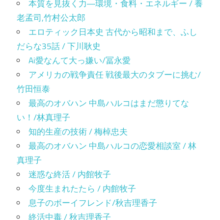
本質を見抜く力―環境・食料・エネルギー / 養
老孟司,竹村公太郎
エロティック日本史 古代から昭和まで、ふし
だらな35話 / 下川耿史
Ai愛なんて大っ嫌い/冨永愛
アメリカの戦争責任 戦後最大のタブーに挑む/
竹田恒泰
最高のオバハン 中島ハルコはまだ懲りてな
い！/林真理子
知的生産の技術 / 梅棹忠夫
最高のオバハン 中島ハルコの恋愛相談室 / 林
真理子
迷惑な終活 / 内館牧子
今度生まれたたら / 内館牧子
息子のボーイフレンド/秋吉理香子
終活中毒 / 秋吉理香子