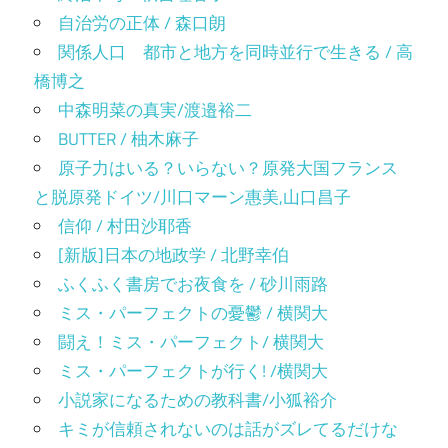
自治労の正体 / 森口朗
関係人口 都市と地方を同時並行で生きる / 高
橋博之
中森明菜の真実/渡邉裕二
BUTTER / 柚木麻子
原子力はいる？いらない？原発大国フランス
と脱原発ドイツ/川口マーン惠美,山口昌子
信仰 / 村田沙耶香
[新版]日本の地政学 / 北野幸伯
ふくふく書房でお夜食を / 砂川雨路
ミス・パーフェクトの憂鬱 / 横関大
闘え！ミス・パーフェクト/ 横関大
ミス・パーフェクトが行く! /横関大
小説家になるための教科書/小狐裕介
キミが信頼されないのは話がズレてるだけな