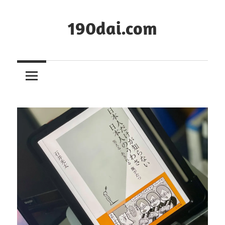
コ
ン
190dai.com
テ
ン
ツ
へ
ス
キ
ッ
プ