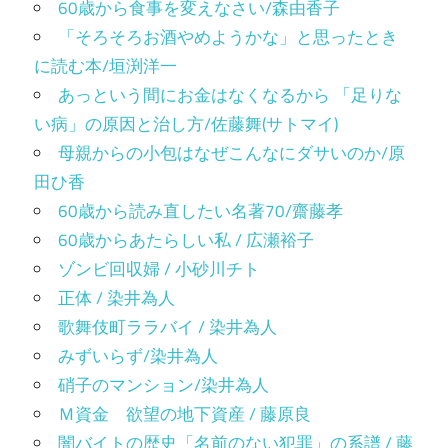
60歳から食事を変えなさい/森由香子
「そろそろお酒やめようかな」と思ったとき
に読む本/垣渕洋一
あっという間にお金はなくなるから 「足りな
い病」の原因と治し方/佐藤舞(サトマイ)
母親からの小包はなぜこんなにダサいのか/原
田ひ香
60歳から読み直したい名著70/齋藤孝
60歳からあたらしい私 / 広瀬裕子
ゾンビ回収婦 / 小砂川チト
正体 / 染井為人
歌舞伎町ララバイ / 染井為人
みずいらず/染井為人
硝子のマンション/染井為人
Ｍ資金 欲望の地下資産 / 藤原良
闇バイトの歴史「名前のない犯罪」の系譜 / 藤