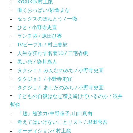
KYOUKO/村上龍
働くおっぱい/紗倉まな
セックスのほんとう / 一徹
ひと / 小野寺史宣
ランチ酒 / 原田ひ香
TVピープル / 村上春樹
人生を狂わす名著50 / 三宅香帆
黒い糸 / 染井為人
タクジョ！ みんなのみち / 小野寺史宜
タクジョ！ / 小野寺史宜
タクジョ！ あしたのみち / 小野寺史宜
子どもの自殺はなぜ増え続けているのか / 渋井
哲也
「超」勉強力/中野信子, 山口真由
考えてはいけないことリスト / 堀田秀吾
オーディション/ 村上龍