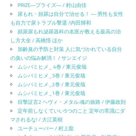
PRIZE―プライズ― / 村山由佳
尿もれ・頻尿は自分で治せる！ ― 男性も女性
も自力で尿トラブル撃退 /内田輝和
頻尿尿もれ泌尿器科の名医が教える最高の治
し方大全 / 高橋悟 ほか
加齢臭の予防と対策 人に気づかれている自分
の臭いの悩み解消！ / サンエイジ
ムシバミヒメ_ 4巻 / 東元俊哉
ムシバミヒメ_3巻 / 東元俊哉
ムシバミヒメ_2巻 / 東元俊哉
ムシバミヒメ_1巻 / 東元俊哉
目撃証言2 ヘヴィ・メタル:魂の旅路 / 伊藤政則
定年前しなくていい5つのこと 定年の常識にダ
マされるな! / 大江英樹
ユーチューバー / 村上龍