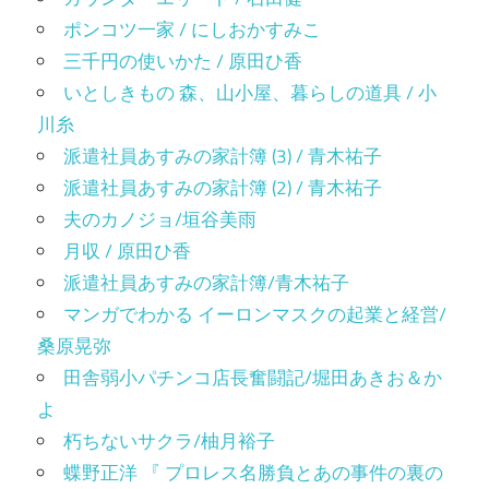
ポンコツ一家 / にしおかすみこ
三千円の使いかた / 原田ひ香
いとしきもの 森、山小屋、暮らしの道具 / 小
川糸
派遣社員あすみの家計簿 (3) / 青木祐子
派遣社員あすみの家計簿 (2) / 青木祐子
夫のカノジョ/垣谷美雨
月収 / 原田ひ香
派遣社員あすみの家計簿/青木祐子
マンガでわかる イーロンマスクの起業と経営/
桑原晃弥
田舎弱小パチンコ店長奮闘記/堀田あきお＆か
よ
朽ちないサクラ/柚月裕子
蝶野正洋 『 プロレス名勝負とあの事件の裏の