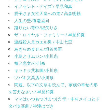
イノセント・デイズ / 早見和真
愛子さま女性天皇への道 / 高森明勅
人生の壁/養老孟司
蹴りたい背中/綿矢りさ
ザ・ロイヤル・ファミリー / 早見和真
連続殺人鬼カエル男 / 中山七里
あきらめません/垣谷美雨
小鳥とリムジン/小川糸
椿ノ恋文/小川糸
キラキラ共和国/小川糸
ツバキ文具店/小川糸
問題。以下の文章を読んで、家族の幸せの形
を答えなさい / 早見和真
ママはいつもつけまつげ: 母・中村メイコとド
タバタ喜劇 / 神津はづき