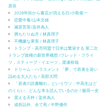
原良
2028年街から書店が消える日/小島俊一
恋愛中毒/山本文緒
滅茶苦茶/染井為人
満ちたりぬ月 / 林真理子
不機嫌な果実 / 林真理子
トランプ・高市同盟で日米は繁栄する 第二次
トランプ政権の新世界構想 /フレッド・フライ
ツ，スティーブ・イエーツ，渡瀬裕哉
ドリーム・ハラスメント 「夢」で若者を追い
詰める大人たち / 高部大問
「若者の読書離れ」というウソ：中高生はど
のくらい、どんな本を読んでいるのか / 飯田一史
震える天秤 / 染井為人
成長以外、全て死 / 中野優作