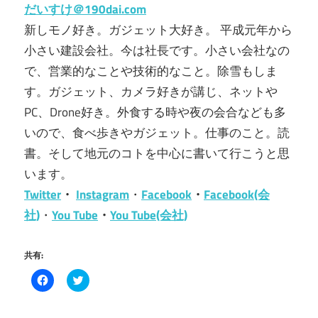
だいすけ＠190dai.com
新しモノ好き。ガジェット大好き。 平成元年から
小さい建設会社。今は社長です。小さい会社なの
で、営業的なことや技術的なこと。除雪もしま
す。ガジェット、カメラ好きが講じ、ネットや
PC、Drone好き。外食する時や夜の会合なども多
いので、食べ歩きやガジェット。仕事のこと。読
書。そして地元のコトを中心に書いて行こうと思
います。
Twitter
・
Instagram
・
Facebook
・
Facebook(会
社)
・
You Tube
・
You Tube(会社)
共有:
Facebook
ク
で
リ
共
ッ
有
ク
す
し