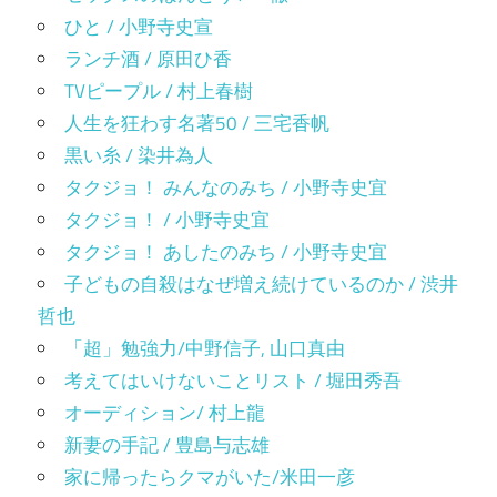
ひと / 小野寺史宣
ランチ酒 / 原田ひ香
TVピープル / 村上春樹
人生を狂わす名著50 / 三宅香帆
黒い糸 / 染井為人
タクジョ！ みんなのみち / 小野寺史宜
タクジョ！ / 小野寺史宜
タクジョ！ あしたのみち / 小野寺史宜
子どもの自殺はなぜ増え続けているのか / 渋井
哲也
「超」勉強力/中野信子, 山口真由
考えてはいけないことリスト / 堀田秀吾
オーディション/ 村上龍
新妻の手記 / 豊島与志雄
家に帰ったらクマがいた/米田一彦