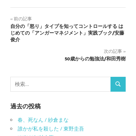
る
て
に
Twitter
は
で
ク
共
投
前の記事
リ
有
ッ
(新
自分の「怒り」タイプを知ってコントロールする は
ク
し
稿
し
い
じめての「アンガーマネジメント」実践ブック/安藤
て
ウ
く
ィ
俊介
ナ
だ
ン
さ
ド
い
ウ
次の記事
ビ
(新
で
し
開
50歳からの勉強法/和田秀樹
い
き
ゲ
ウ
ま
ィ
す)
ン
ー
ド
検
ウ
で
検
シ
索:
開
き
索
ま
ョ
す)
過去の投稿
ン
春、死なん / 紗倉まな
誰かが私を殺した / 東野圭吾