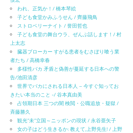
われ、正気か！/ 橋本琴絵
子ども食堂かみふうせん / 齊藤飛鳥
ストロベリーナイト / 誉田哲也
子ども食堂の舞台ウラ、ぜんぶ話します！/ 村
上太志
臓器ブローカー すがる患者をむさぼり喰う業
者たち / 高橋幸春
多様性バカ 矛盾と偽善が蔓延する日本への警
告/池田清彦
世界でバカにされる日本人 – 今すぐ知ってお
きたい本当のこと -/ 谷本真由美
占領期日本 三つの闇 検閲・公職追放・疑獄 /
斉藤勝久
観光”未”立国～ニッポンの現状 / 永谷亜矢子
女の子はどう生きるか: 教えて,上野先生! / 上野