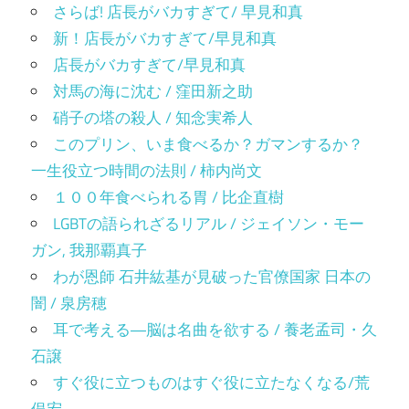
さらば! 店長がバカすぎて/ 早見和真
新！店長がバカすぎて/早見和真
店長がバカすぎて/早見和真
対馬の海に沈む / 窪田新之助
硝子の塔の殺人 / 知念実希人
このプリン、いま食べるか？ガマンするか？
一生役立つ時間の法則 / 柿内尚文
１００年食べられる胃 / 比企直樹
LGBTの語られざるリアル / ジェイソン・モー
ガン, 我那覇真子
わが恩師 石井紘基が見破った官僚国家 日本の
闇 / 泉房穂
耳で考える―脳は名曲を欲する / 養老孟司・久
石譲
すぐ役に立つものはすぐ役に立たなくなる/荒
俣宏