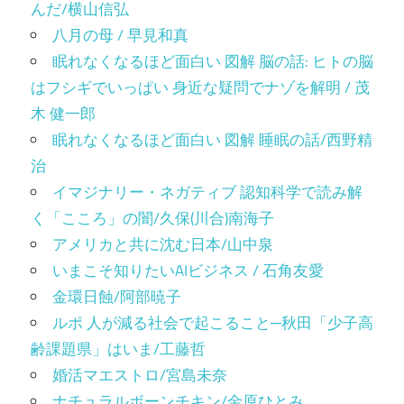
んだ/横山信弘
八月の母 / 早見和真
眠れなくなるほど面白い 図解 脳の話: ヒトの脳
はフシギでいっぱい 身近な疑問でナゾを解明 / 茂
木 健一郎
眠れなくなるほど面白い 図解 睡眠の話/西野精
治
イマジナリー・ネガティブ 認知科学で読み解
く「こころ」の闇/久保(川合)南海子
アメリカと共に沈む日本/山中泉
いまこそ知りたいAIビジネス / 石角友愛
金環日蝕/阿部暁子
ルポ 人が減る社会で起こること─秋田「少子高
齢課題県」はいま/工藤哲
婚活マエストロ/宮島未奈
ナチュラルボーンチキン/金原ひとみ