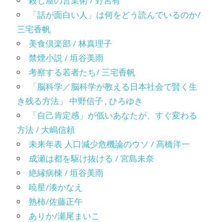
殺し屋の営業術 / 野宮有
「話が面白い人」は何をどう読んでいるのか/
三宅香帆
美食倶楽部 / 林真理子
禁煙小説 / 垣谷美雨
考察する若者たち/ 三宅香帆
「脳科学／脳科学が教える日本社会で賢く生
き残る方法」 中野信子 , ひろゆき
「自己肯定感」が低いあなたが、すぐ変わる
方法 / 大嶋信頼
未来年表 人口減少危機論のウソ / 髙橋洋一
成瀬は都を駆け抜ける / 宮島未奈
絶縁病棟 / 垣谷美雨
暁星/湊かなえ
熟柿/佐藤正午
ありか/瀬尾まいこ