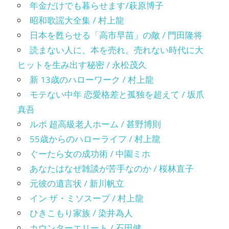
年金だけでも暮らせます/萩原博子
昭和歌謡大全集 / 村上龍
日本を甦らせる「高市早苗」の敵 / 門田隆将
読まない人に、本を売れ。売れない時代に大
ヒットを生み出す秘密 / 永松茂久
新 13歳のハローワーク / 村上龍
モテない中年 恋愛格差と孤独を超えて / 坂爪
真吾
ルポ 超高級老人ホーム / 甚野博則
55歳からのハローライフ / 村上龍
ぐーたら女の成功術 / 中園ミホ
あなたはなぜ雑談が苦手なのか / 桜林直子
元彼の遺言状 / 新川帆立
イン ザ・ミソスープ / 村上龍
ひきこもり家族 / 染井為人
カウンターエリート / 石田健