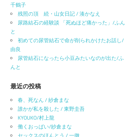
千鶴子
残照の頂 続・山女日記 / 湊かなえ
尿路結石の経験談 「死ぬほど痛かった」/ふん
と
初めての尿管結石で命が削られかけたお話し/
由良
尿管結石になったら小豆みたいなのが出た/ふ
んと
最近の投稿
春、死なん / 紗倉まな
誰かが私を殺した / 東野圭吾
KYOUKO/村上龍
働くおっぱい/紗倉まな
セックスのほんとう / 一徹