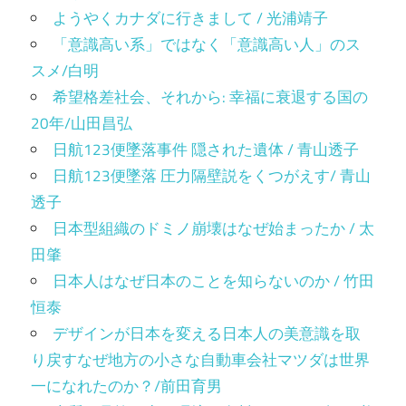
ようやくカナダに行きまして / 光浦靖子
「意識高い系」ではなく「意識高い人」のス
スメ/白明
希望格差社会、それから: 幸福に衰退する国の
20年/山田昌弘
日航123便墜落事件 隠された遺体 / 青山透子
日航123便墜落 圧力隔壁説をくつがえす/ 青山
透子
日本型組織のドミノ崩壊はなぜ始まったか / 太
田肇
日本人はなぜ日本のことを知らないのか / 竹田
恒泰
デザインが日本を変える日本人の美意識を取
り戻すなぜ地方の小さな自動車会社マツダは世界
一になれたのか？/前田育男