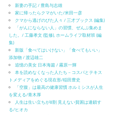
新妻の手記 / 豊島与志雄
家に帰ったらクマがいた/米田一彦
クマから逃げのびた人々 / 三才ブックス (編集)
「がんにならない人」の習慣、ぜんぶ集めま
した。/ 工藤孝文 (監修), ホームライフ取材班 (編
集)
新版「食べてはいけない」「食べてもいい」
添加物 / 渡辺雄二
追憶の美女 日本海篇 / 霧原一輝
本を読めなくなった人たち－コスパとテキス
トメディアをめぐる現在形/稲田豊史
「空腹」は最高の健康習慣 ホルミシスが人生
を変える/青木厚
人生は生い立ちが8割 見えない貧困は連鎖す
る/ヒオカ