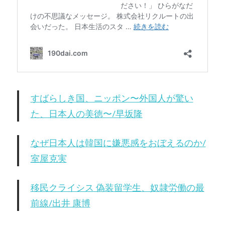
すばらしき国、ニッポン〜外国人が驚い
た、日本人の美徳〜/早坂隆
なぜ日本人は韓国に嫌悪感をおぼえるのか/
室屋克実
移民クライシス 偽装留学生、奴隷労働の最
前線/出井 康博