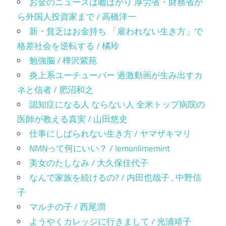
お金のニュースは嘘ばかり 厚労省・財務省か
ら外国人投資家まで / 高橋洋一
新・貧乏はお金持ち 「雇われない生き方」で
格差社会を逆転する / 橘玲
勉強脳 / 樺沢紫苑
炎上系ユーチューバー 過激動画が生み出すカ
ネと信者 / 肥沼和之
認知症になる人 ならない人 全米トップ病院の
医師が教える真実 / 山田悠史
仕事にしばられない生き方 / ヤマザキマリ
NMNって何にいい？ / lemonlimemint
美女のたしなみ / 大久保佳代子
なんで家族を続けるの? / 内田也哉子 , 中野信
子
マルチの子 / 西尾潤
ようやくカレッジに行きまして / 光浦靖子