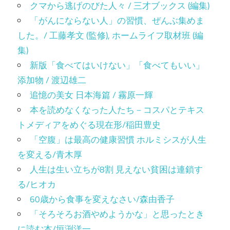
クマから逃げのびた人々 / 三才ブックス (編集)
「がんにならない人」の習慣、ぜんぶ集めま
した。/ 工藤孝文 (監修), ホームライフ取材班 (編
集)
新版「食べてはいけない」「食べてもいい」
添加物 / 渡辺雄二
追憶の美女 日本海篇 / 霧原一輝
本を読めなくなった人たち－コスパとテキス
トメディアをめぐる現在形/稲田豊史
「空腹」は最高の健康習慣 ホルミシスが人生
を変える/青木厚
人生は生い立ちが8割 見えない貧困は連鎖す
る/ヒオカ
60歳から食事を変えなさい/森由香子
「そろそろお酒やめようかな」と思ったとき
に読む本/垣渕洋一