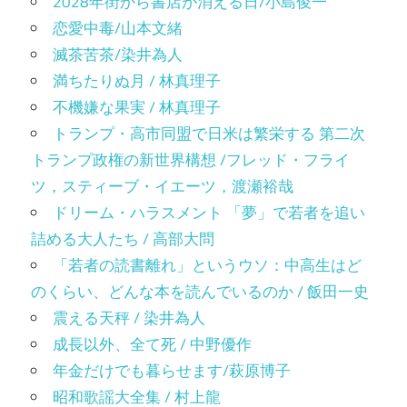
2028年街から書店が消える日/小島俊一
恋愛中毒/山本文緒
滅茶苦茶/染井為人
満ちたりぬ月 / 林真理子
不機嫌な果実 / 林真理子
トランプ・高市同盟で日米は繁栄する 第二次
トランプ政権の新世界構想 /フレッド・フライ
ツ，スティーブ・イエーツ，渡瀬裕哉
ドリーム・ハラスメント 「夢」で若者を追い
詰める大人たち / 高部大問
「若者の読書離れ」というウソ：中高生はど
のくらい、どんな本を読んでいるのか / 飯田一史
震える天秤 / 染井為人
成長以外、全て死 / 中野優作
年金だけでも暮らせます/萩原博子
昭和歌謡大全集 / 村上龍