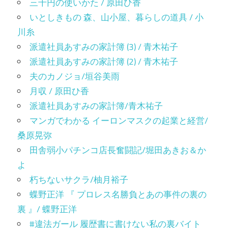
三千円の使いかた / 原田ひ香
いとしきもの 森、山小屋、暮らしの道具 / 小
川糸
派遣社員あすみの家計簿 (3) / 青木祐子
派遣社員あすみの家計簿 (2) / 青木祐子
夫のカノジョ/垣谷美雨
月収 / 原田ひ香
派遣社員あすみの家計簿/青木祐子
マンガでわかる イーロンマスクの起業と経営/
桑原晃弥
田舎弱小パチンコ店長奮闘記/堀田あきお＆か
よ
朽ちないサクラ/柚月裕子
蝶野正洋 『 プロレス名勝負とあの事件の裏の
裏 』/ 蝶野正洋
#違法ガール 履歴書に書けない私の裏バイト