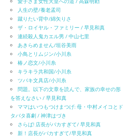
愛子さま女性天皇への道 / 高森明勅
人生の壁/養老孟司
蹴りたい背中/綿矢りさ
ザ・ロイヤル・ファミリー / 早見和真
連続殺人鬼カエル男 / 中山七里
あきらめません/垣谷美雨
小鳥とリムジン/小川糸
椿ノ恋文/小川糸
キラキラ共和国/小川糸
ツバキ文具店/小川糸
問題。以下の文章を読んで、家族の幸せの形
を答えなさい / 早見和真
ママはいつもつけまつげ: 母・中村メイコとド
タバタ喜劇 / 神津はづき
さらば! 店長がバカすぎて/ 早見和真
新！店長がバカすぎて/早見和真