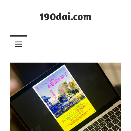
コ
ン
190dai.com
テ
ン
ツ
へ
ス
キ
ッ
プ