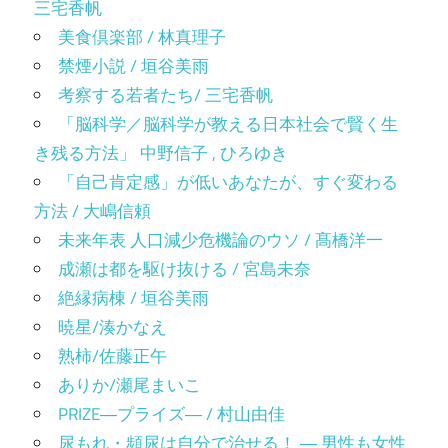
三宅香帆
美食倶楽部 / 林真理子
禁煙小説 / 垣谷美雨
考察する若者たち/ 三宅香帆
「脳科学／脳科学が教える日本社会で賢く生
き残る方法」 中野信子 , ひろゆき
「自己肯定感」が低いあなたが、すぐ変わる
方法 / 大嶋信頼
未来年表 人口減少危機論のウソ / 髙橋洋一
成瀬は都を駆け抜ける / 宮島未奈
絶縁病棟 / 垣谷美雨
暁星/湊かなえ
熟柿/佐藤正午
ありか/瀬尾まいこ
PRIZE―プライズ― / 村山由佳
尿もれ・頻尿は自分で治せる！ ― 男性も女性