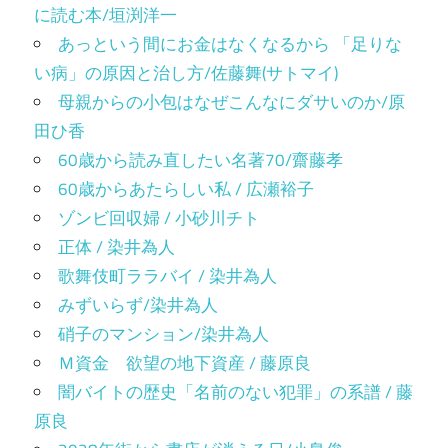
に読む本/垣渕洋一
あっという間にお金はなくなるから 「足りな
い病」の原因と治し方/佐藤舞(サトマイ)
母親からの小包はなぜこんなにダサいのか/原
田ひ香
60歳から読み直したい名著70/齋藤孝
60歳からあたらしい私 / 広瀬裕子
ゾンビ回収婦 / 小砂川チト
正体 / 染井為人
歌舞伎町ララバイ / 染井為人
みずいらず/染井為人
硝子のマンション/染井為人
Ｍ資金 欲望の地下資産 / 藤原良
闇バイトの歴史「名前のない犯罪」の系譜 / 藤
原良