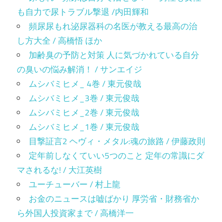
も自力で尿トラブル撃退 /内田輝和
頻尿尿もれ泌尿器科の名医が教える最高の治
し方大全 / 高橋悟 ほか
加齢臭の予防と対策 人に気づかれている自分
の臭いの悩み解消！ / サンエイジ
ムシバミヒメ_ 4巻 / 東元俊哉
ムシバミヒメ_3巻 / 東元俊哉
ムシバミヒメ_2巻 / 東元俊哉
ムシバミヒメ_1巻 / 東元俊哉
目撃証言2 ヘヴィ・メタル:魂の旅路 / 伊藤政則
定年前しなくていい5つのこと 定年の常識にダ
マされるな! / 大江英樹
ユーチューバー / 村上龍
お金のニュースは嘘ばかり 厚労省・財務省か
ら外国人投資家まで / 高橋洋一