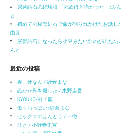
尿路結石の経験談 「死ぬほど痛かった」/ふん
と
初めての尿管結石で命が削られかけたお話し/
由良
尿管結石になったら小豆みたいなのが出た/ふ
んと
最近の投稿
春、死なん / 紗倉まな
誰かが私を殺した / 東野圭吾
KYOUKO/村上龍
働くおっぱい/紗倉まな
セックスのほんとう / 一徹
ひと / 小野寺史宣