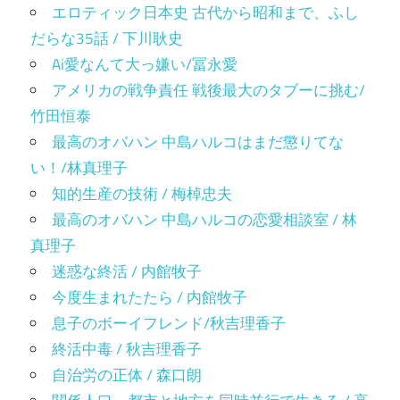
エロティック日本史 古代から昭和まで、ふし
だらな35話 / 下川耿史
Ai愛なんて大っ嫌い/冨永愛
アメリカの戦争責任 戦後最大のタブーに挑む/
竹田恒泰
最高のオバハン 中島ハルコはまだ懲りてな
い！/林真理子
知的生産の技術 / 梅棹忠夫
最高のオバハン 中島ハルコの恋愛相談室 / 林
真理子
迷惑な終活 / 内館牧子
今度生まれたたら / 内館牧子
息子のボーイフレンド/秋吉理香子
終活中毒 / 秋吉理香子
自治労の正体 / 森口朗