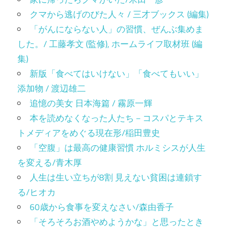
クマから逃げのびた人々 / 三才ブックス (編集)
「がんにならない人」の習慣、ぜんぶ集めま
した。/ 工藤孝文 (監修), ホームライフ取材班 (編
集)
新版「食べてはいけない」「食べてもいい」
添加物 / 渡辺雄二
追憶の美女 日本海篇 / 霧原一輝
本を読めなくなった人たち－コスパとテキス
トメディアをめぐる現在形/稲田豊史
「空腹」は最高の健康習慣 ホルミシスが人生
を変える/青木厚
人生は生い立ちが8割 見えない貧困は連鎖す
る/ヒオカ
60歳から食事を変えなさい/森由香子
「そろそろお酒やめようかな」と思ったとき