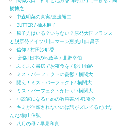
関係人口 都市と地方を同時並行で生きる / 高
橋博之
中森明菜の真実/渡邉裕二
BUTTER / 柚木麻子
原子力はいる？いらない？原発大国フランス
と脱原発ドイツ/川口マーン惠美,山口昌子
信仰 / 村田沙耶香
[新版]日本の地政学 / 北野幸伯
ふくふく書房でお夜食を / 砂川雨路
ミス・パーフェクトの憂鬱 / 横関大
闘え！ミス・パーフェクト/ 横関大
ミス・パーフェクトが行く! /横関大
小説家になるための教科書/小狐裕介
キミが信頼されないのは話がズレてるだけな
んだ/横山信弘
八月の母 / 早見和真