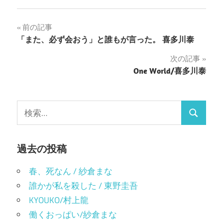
る
て
に
Twitter
は
で
ク
共
投
前の記事
リ
有
ッ
(新
「また、必ず会おう」と誰もが言った。 喜多川泰
ク
し
稿
し
い
て
ウ
次の記事
く
ィ
ナ
だ
ン
One World/喜多川泰
さ
ド
い
ウ
ビ
(新
で
し
開
い
き
ゲ
ウ
ま
検
ィ
す)
検
ン
索:
ー
ド
ウ
索
で
シ
開
過去の投稿
き
ま
ョ
す)
春、死なん / 紗倉まな
ン
誰かが私を殺した / 東野圭吾
KYOUKO/村上龍
働くおっぱい/紗倉まな