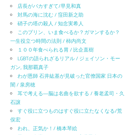
店長がバカすぎて/早見和真
対馬の海に沈む / 窪田新之助
硝子の塔の殺人 / 知念実希人
このプリン、いま食べるか？ガマンするか？
一生役立つ時間の法則 / 柿内尚文
１００年食べられる胃 / 比企直樹
LGBTの語られざるリアル / ジェイソン・モー
ガン, 我那覇真子
わが恩師 石井紘基が見破った官僚国家 日本の
闇 / 泉房穂
耳で考える―脳は名曲を欲する / 養老孟司・久
石譲
すぐ役に立つものはすぐ役に立たなくなる/荒
俣宏
われ、正気か！/ 橋本琴絵