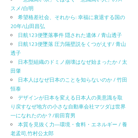
スメ/白明
希望格差社会、それから: 幸福に衰退する国の
20年/山田昌弘
日航123便墜落事件 隠された遺体 / 青山透子
日航123便墜落 圧力隔壁説をくつがえす/ 青山
透子
日本型組織のドミノ崩壊はなぜ始まったか / 太
田肇
日本人はなぜ日本のことを知らないのか / 竹田
恒泰
デザインが日本を変える日本人の美意識を取
り戻すなぜ地方の小さな自動車会社マツダは世界
一になれたのか？/前田育男
本質を見抜く力―環境・食料・エネルギー / 養
老孟司,竹村公太郎