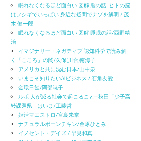
眠れなくなるほど面白い 図解 脳の話: ヒトの脳
はフシギでいっぱい 身近な疑問でナゾを解明 / 茂
木 健一郎
眠れなくなるほど面白い 図解 睡眠の話/西野精
治
イマジナリー・ネガティブ 認知科学で読み解
く「こころ」の闇/久保(川合)南海子
アメリカと共に沈む日本/山中泉
いまこそ知りたいAIビジネス / 石角友愛
金環日蝕/阿部暁子
ルポ 人が減る社会で起こること─秋田「少子高
齢課題県」はいま/工藤哲
婚活マエストロ/宮島未奈
ナチュラルボーンチキン/金原ひとみ
イノセント・デイズ / 早見和真