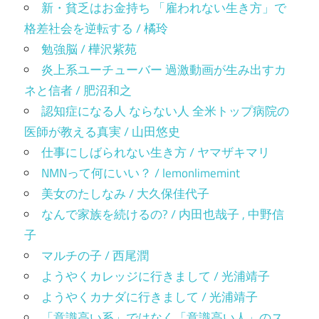
新・貧乏はお金持ち 「雇われない生き方」で
格差社会を逆転する / 橘玲
勉強脳 / 樺沢紫苑
炎上系ユーチューバー 過激動画が生み出すカ
ネと信者 / 肥沼和之
認知症になる人 ならない人 全米トップ病院の
医師が教える真実 / 山田悠史
仕事にしばられない生き方 / ヤマザキマリ
NMNって何にいい？ / lemonlimemint
美女のたしなみ / 大久保佳代子
なんで家族を続けるの? / 内田也哉子 , 中野信
子
マルチの子 / 西尾潤
ようやくカレッジに行きまして / 光浦靖子
ようやくカナダに行きまして / 光浦靖子
「意識高い系」ではなく「意識高い人」のス