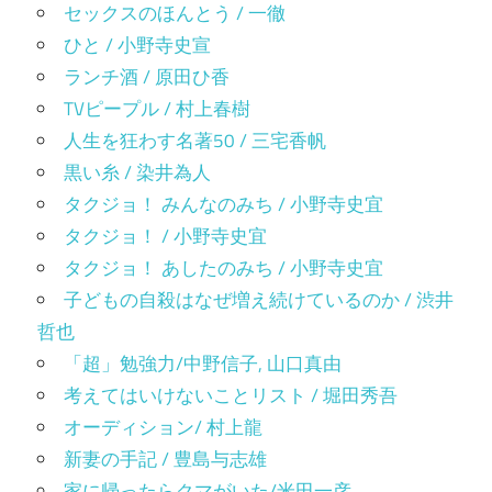
セックスのほんとう / 一徹
ひと / 小野寺史宣
ランチ酒 / 原田ひ香
TVピープル / 村上春樹
人生を狂わす名著50 / 三宅香帆
黒い糸 / 染井為人
タクジョ！ みんなのみち / 小野寺史宜
タクジョ！ / 小野寺史宜
タクジョ！ あしたのみち / 小野寺史宜
子どもの自殺はなぜ増え続けているのか / 渋井
哲也
「超」勉強力/中野信子, 山口真由
考えてはいけないことリスト / 堀田秀吾
オーディション/ 村上龍
新妻の手記 / 豊島与志雄
家に帰ったらクマがいた/米田一彦