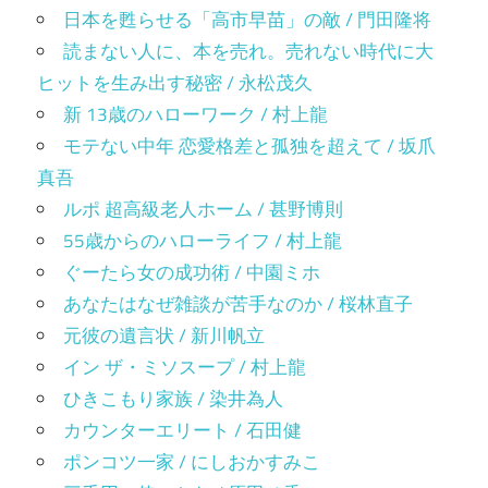
日本を甦らせる「高市早苗」の敵 / 門田隆将
読まない人に、本を売れ。売れない時代に大
ヒットを生み出す秘密 / 永松茂久
新 13歳のハローワーク / 村上龍
モテない中年 恋愛格差と孤独を超えて / 坂爪
真吾
ルポ 超高級老人ホーム / 甚野博則
55歳からのハローライフ / 村上龍
ぐーたら女の成功術 / 中園ミホ
あなたはなぜ雑談が苦手なのか / 桜林直子
元彼の遺言状 / 新川帆立
イン ザ・ミソスープ / 村上龍
ひきこもり家族 / 染井為人
カウンターエリート / 石田健
ポンコツ一家 / にしおかすみこ