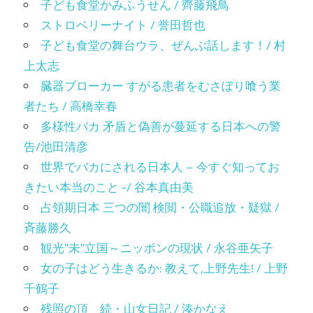
子ども食堂かみふうせん / 齊藤飛鳥
ストロベリーナイト / 誉田哲也
子ども食堂の舞台ウラ、ぜんぶ話します！/ 村
上太志
臓器ブローカー すがる患者をむさぼり喰う業
者たち / 高橋幸春
多様性バカ 矛盾と偽善が蔓延する日本への警
告/池田清彦
世界でバカにされる日本人 – 今すぐ知ってお
きたい本当のこと -/ 谷本真由美
占領期日本 三つの闇 検閲・公職追放・疑獄 /
斉藤勝久
観光”未”立国～ニッポンの現状 / 永谷亜矢子
女の子はどう生きるか: 教えて,上野先生! / 上野
千鶴子
残照の頂 続・山女日記 / 湊かなえ