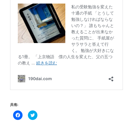
共有:
Facebook
ク
で
リ
共
ッ
有
ク
す
し