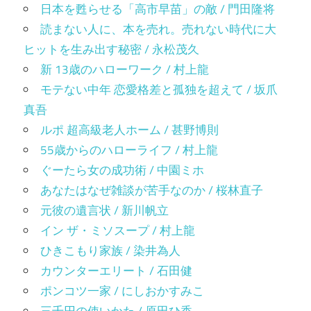
日本を甦らせる「高市早苗」の敵 / 門田隆将
読まない人に、本を売れ。売れない時代に大
ヒットを生み出す秘密 / 永松茂久
新 13歳のハローワーク / 村上龍
モテない中年 恋愛格差と孤独を超えて / 坂爪
真吾
ルポ 超高級老人ホーム / 甚野博則
55歳からのハローライフ / 村上龍
ぐーたら女の成功術 / 中園ミホ
あなたはなぜ雑談が苦手なのか / 桜林直子
元彼の遺言状 / 新川帆立
イン ザ・ミソスープ / 村上龍
ひきこもり家族 / 染井為人
カウンターエリート / 石田健
ポンコツ一家 / にしおかすみこ
三千円の使いかた / 原田ひ香