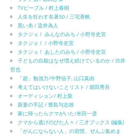
TVピープル / 村上春樹
人生を狂わす名著50 / 三宅香帆
黒い糸 / 染井為人
タクジョ！ みんなのみち / 小野寺史宜
タクジョ！ / 小野寺史宜
タクジョ！ あしたのみち / 小野寺史宜
子どもの自殺はなぜ増え続けているのか / 渋井
哲也
「超」勉強力/中野信子, 山口真由
考えてはいけないことリスト / 堀田秀吾
オーディション/ 村上龍
新妻の手記 / 豊島与志雄
家に帰ったらクマがいた/米田一彦
クマから逃げのびた人々 / 三才ブックス (編集)
「がんにならない人」の習慣、ぜんぶ集めま