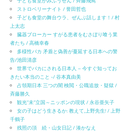
子ども食堂かみふうせん / 齊藤飛鳥
ストロベリーナイト / 誉田哲也
子ども食堂の舞台ウラ、ぜんぶ話します！/ 村
上太志
臓器ブローカー すがる患者をむさぼり喰う業
者たち / 高橋幸春
多様性バカ 矛盾と偽善が蔓延する日本への警
告/池田清彦
世界でバカにされる日本人 – 今すぐ知ってお
きたい本当のこと -/ 谷本真由美
占領期日本 三つの闇 検閲・公職追放・疑獄 /
斉藤勝久
観光”未”立国～ニッポンの現状 / 永谷亜矢子
女の子はどう生きるか: 教えて,上野先生! / 上野
千鶴子
残照の頂 続・山女日記 / 湊かなえ