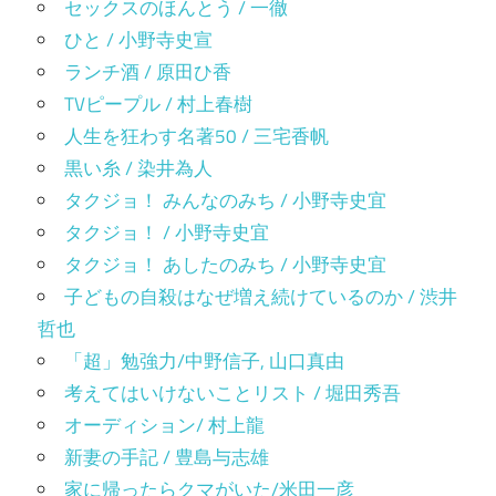
セックスのほんとう / 一徹
ひと / 小野寺史宣
ランチ酒 / 原田ひ香
TVピープル / 村上春樹
人生を狂わす名著50 / 三宅香帆
黒い糸 / 染井為人
タクジョ！ みんなのみち / 小野寺史宜
タクジョ！ / 小野寺史宜
タクジョ！ あしたのみち / 小野寺史宜
子どもの自殺はなぜ増え続けているのか / 渋井
哲也
「超」勉強力/中野信子, 山口真由
考えてはいけないことリスト / 堀田秀吾
オーディション/ 村上龍
新妻の手記 / 豊島与志雄
家に帰ったらクマがいた/米田一彦