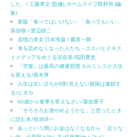
した。/ 工藤孝文 (監修), ホームライフ取材班 (編
集)
新版「食べてはいけない」「食べてもいい」
添加物 / 渡辺雄二
追憶の美女 日本海篇 / 霧原一輝
本を読めなくなった人たち－コスパとテキス
トメディアをめぐる現在形/稲田豊史
「空腹」は最高の健康習慣 ホルミシスが人生
を変える/青木厚
人生は生い立ちが8割 見えない貧困は連鎖す
る/ヒオカ
60歳から食事を変えなさい/森由香子
「そろそろお酒やめようかな」と思ったとき
に読む本/垣渕洋一
あっという間にお金はなくなるから 「足りな
い病」の原因と治し方/佐藤舞(サトマイ)