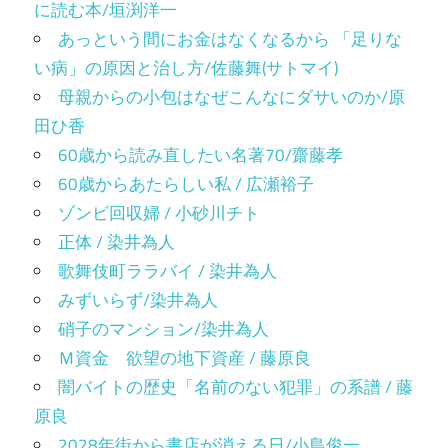
に読む本/垣渕洋一
あっという間にお金はなくなるから 「足りな
い病」の原因と治し方/佐藤舞(サトマイ)
母親からの小包はなぜこんなにダサいのか/原
田ひ香
60歳から読み直したい名著70/齋藤孝
60歳からあたらしい私 / 広瀬裕子
ゾンビ回収婦 / 小砂川チト
正体 / 染井為人
歌舞伎町ララバイ / 染井為人
みずいらず/染井為人
硝子のマンション/染井為人
Ｍ資金 欲望の地下資産 / 藤原良
闇バイトの歴史「名前のない犯罪」の系譜 / 藤
原良
2028年街から書店が消える日/小島俊一