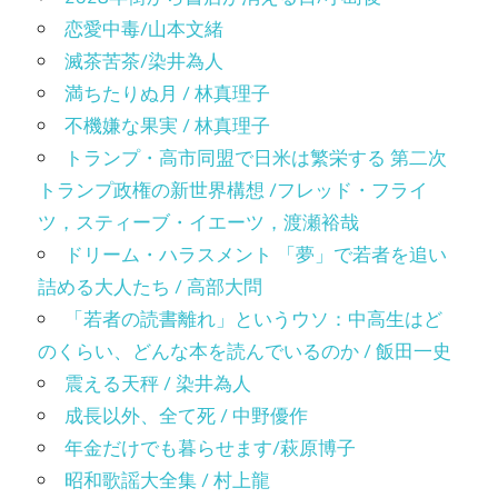
恋愛中毒/山本文緒
滅茶苦茶/染井為人
満ちたりぬ月 / 林真理子
不機嫌な果実 / 林真理子
トランプ・高市同盟で日米は繁栄する 第二次
トランプ政権の新世界構想 /フレッド・フライ
ツ，スティーブ・イエーツ，渡瀬裕哉
ドリーム・ハラスメント 「夢」で若者を追い
詰める大人たち / 高部大問
「若者の読書離れ」というウソ：中高生はど
のくらい、どんな本を読んでいるのか / 飯田一史
震える天秤 / 染井為人
成長以外、全て死 / 中野優作
年金だけでも暮らせます/萩原博子
昭和歌謡大全集 / 村上龍