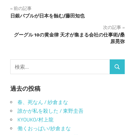
は
で
ク
共
投
前の記事
リ
有
ッ
(新
日銀バブルが日本を蝕む/藤田知也
ク
し
稿
し
い
て
ウ
次の記事
く
ィ
ナ
だ
ン
グーグル 10の黄金律 天才が集まる会社の仕事術/桑
さ
ド
い
ウ
原晃弥
ビ
(新
で
し
開
い
き
ゲ
ウ
ま
ィ
す)
検
ン
ー
ド
検
索:
ウ
で
シ
索
開
き
ま
過去の投稿
ョ
す)
ン
春、死なん / 紗倉まな
誰かが私を殺した / 東野圭吾
KYOUKO/村上龍
働くおっぱい/紗倉まな