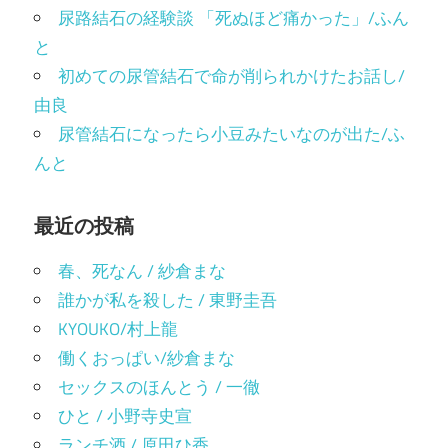
尿路結石の経験談 「死ぬほど痛かった」/ふん
と
初めての尿管結石で命が削られかけたお話し/
由良
尿管結石になったら小豆みたいなのが出た/ふ
んと
最近の投稿
春、死なん / 紗倉まな
誰かが私を殺した / 東野圭吾
KYOUKO/村上龍
働くおっぱい/紗倉まな
セックスのほんとう / 一徹
ひと / 小野寺史宣
ランチ酒 / 原田ひ香