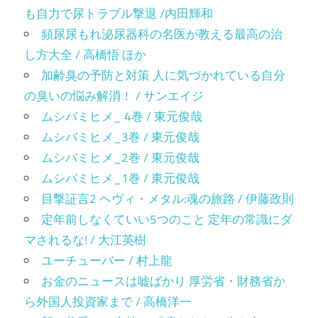
も自力で尿トラブル撃退 /内田輝和
頻尿尿もれ泌尿器科の名医が教える最高の治
し方大全 / 高橋悟 ほか
加齢臭の予防と対策 人に気づかれている自分
の臭いの悩み解消！ / サンエイジ
ムシバミヒメ_ 4巻 / 東元俊哉
ムシバミヒメ_3巻 / 東元俊哉
ムシバミヒメ_2巻 / 東元俊哉
ムシバミヒメ_1巻 / 東元俊哉
目撃証言2 ヘヴィ・メタル:魂の旅路 / 伊藤政則
定年前しなくていい5つのこと 定年の常識にダ
マされるな! / 大江英樹
ユーチューバー / 村上龍
お金のニュースは嘘ばかり 厚労省・財務省か
ら外国人投資家まで / 高橋洋一