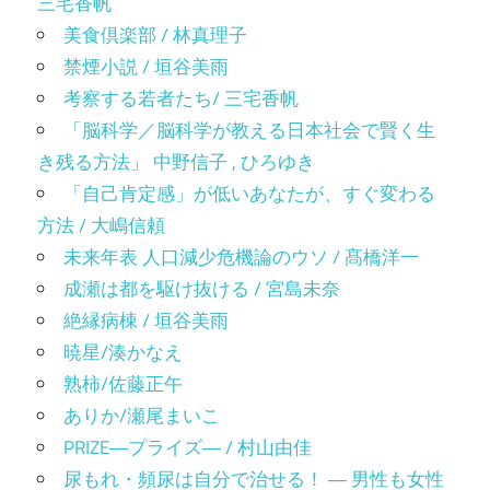
三宅香帆
美食倶楽部 / 林真理子
禁煙小説 / 垣谷美雨
考察する若者たち/ 三宅香帆
「脳科学／脳科学が教える日本社会で賢く生
き残る方法」 中野信子 , ひろゆき
「自己肯定感」が低いあなたが、すぐ変わる
方法 / 大嶋信頼
未来年表 人口減少危機論のウソ / 髙橋洋一
成瀬は都を駆け抜ける / 宮島未奈
絶縁病棟 / 垣谷美雨
暁星/湊かなえ
熟柿/佐藤正午
ありか/瀬尾まいこ
PRIZE―プライズ― / 村山由佳
尿もれ・頻尿は自分で治せる！ ― 男性も女性