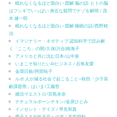
眠れなくなるほど面白い 図解 脳の話: ヒトの脳
はフシギでいっぱい 身近な疑問でナゾを解明 / 茂
木 健一郎
眠れなくなるほど面白い 図解 睡眠の話/西野精
治
イマジナリー・ネガティブ 認知科学で読み解
く「こころ」の闇/久保(川合)南海子
アメリカと共に沈む日本/山中泉
いまこそ知りたいAIビジネス / 石角友愛
金環日蝕/阿部暁子
ルポ 人が減る社会で起こること─秋田「少子高
齢課題県」はいま/工藤哲
婚活マエストロ/宮島未奈
ナチュラルボーンチキン/金原ひとみ
イノセント・デイズ / 早見和真
愛子さま女性天皇への道 / 高森明勅