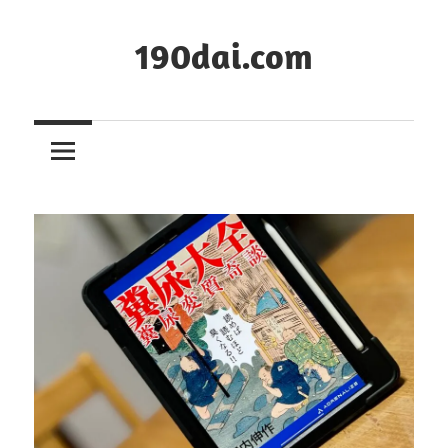
コ
ン
190dai.com
テ
ン
ツ
へ
ス
キ
ッ
プ