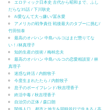
エロティック日本史 古代から昭和まで、ふし
だらな35話 / 下川耿史
Ai愛なんて大っ嫌い/冨永愛
アメリカの戦争責任 戦後最大のタブーに挑む/
竹田恒泰
最高のオバハン 中島ハルコはまだ懲りてな
い！/林真理子
知的生産の技術 / 梅棹忠夫
最高のオバハン 中島ハルコの恋愛相談室 / 林
真理子
迷惑な終活 / 内館牧子
今度生まれたたら / 内館牧子
息子のボーイフレンド/秋吉理香子
終活中毒 / 秋吉理香子
自治労の正体 / 森口朗
関係人口 都市と地方を同時並行で生きる / 高