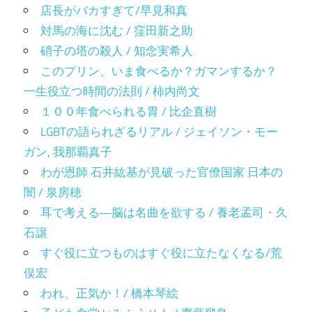
店長がバカすぎて/早見和真
対馬の海に沈む / 窪田新之助
硝子の塔の殺人 / 知念実希人
このプリン、いま食べるか？ガマンするか？
一生役立つ時間の法則 / 柿内尚文
１００年食べられる胃 / 比企直樹
LGBTの語られざるリアル / ジェイソン・モー
ガン, 我那覇真子
わが恩師 石井紘基が見破った官僚国家 日本の
闇 / 泉房穂
耳で考える―脳は名曲を欲する / 養老孟司・久
石譲
すぐ役に立つものはすぐ役に立たなくなる/荒
俣宏
われ、正気か！/ 橋本琴絵