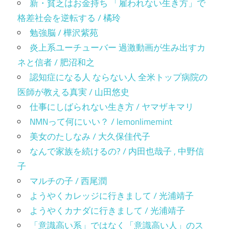
新・貧乏はお金持ち 「雇われない生き方」で
格差社会を逆転する / 橘玲
勉強脳 / 樺沢紫苑
炎上系ユーチューバー 過激動画が生み出すカ
ネと信者 / 肥沼和之
認知症になる人 ならない人 全米トップ病院の
医師が教える真実 / 山田悠史
仕事にしばられない生き方 / ヤマザキマリ
NMNって何にいい？ / lemonlimemint
美女のたしなみ / 大久保佳代子
なんで家族を続けるの? / 内田也哉子 , 中野信
子
マルチの子 / 西尾潤
ようやくカレッジに行きまして / 光浦靖子
ようやくカナダに行きまして / 光浦靖子
「意識高い系」ではなく「意識高い人」のス