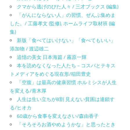
クマから逃げのびた人々 / 三才ブックス (編集)
「がんにならない人」の習慣、ぜんぶ集めま
した。/ 工藤孝文 (監修), ホームライフ取材班 (編
集)
新版「食べてはいけない」「食べてもいい」
添加物 / 渡辺雄二
追憶の美女 日本海篇 / 霧原一輝
本を読めなくなった人たち－コスパとテキス
トメディアをめぐる現在形/稲田豊史
「空腹」は最高の健康習慣 ホルミシスが人生
を変える/青木厚
人生は生い立ちが8割 見えない貧困は連鎖す
る/ヒオカ
60歳から食事を変えなさい/森由香子
「そろそろお酒やめようかな」と思ったとき