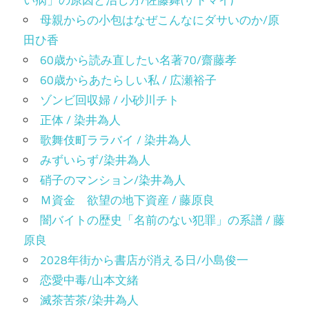
母親からの小包はなぜこんなにダサいのか/原
田ひ香
60歳から読み直したい名著70/齋藤孝
60歳からあたらしい私 / 広瀬裕子
ゾンビ回収婦 / 小砂川チト
正体 / 染井為人
歌舞伎町ララバイ / 染井為人
みずいらず/染井為人
硝子のマンション/染井為人
Ｍ資金 欲望の地下資産 / 藤原良
闇バイトの歴史「名前のない犯罪」の系譜 / 藤
原良
2028年街から書店が消える日/小島俊一
恋愛中毒/山本文緒
滅茶苦茶/染井為人