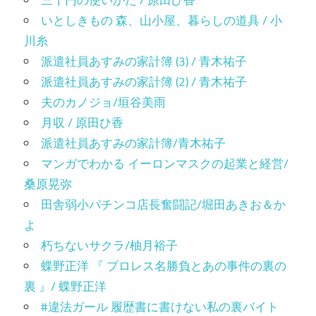
いとしきもの 森、山小屋、暮らしの道具 / 小
川糸
派遣社員あすみの家計簿 (3) / 青木祐子
派遣社員あすみの家計簿 (2) / 青木祐子
夫のカノジョ/垣谷美雨
月収 / 原田ひ香
派遣社員あすみの家計簿/青木祐子
マンガでわかる イーロンマスクの起業と経営/
桑原晃弥
田舎弱小パチンコ店長奮闘記/堀田あきお＆か
よ
朽ちないサクラ/柚月裕子
蝶野正洋 『 プロレス名勝負とあの事件の裏の
裏 』/ 蝶野正洋
#違法ガール 履歴書に書けない私の裏バイト