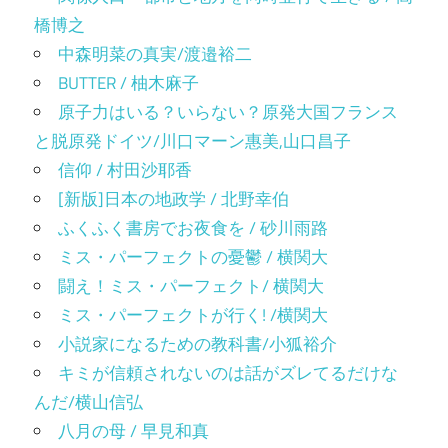
橋博之
中森明菜の真実/渡邉裕二
BUTTER / 柚木麻子
原子力はいる？いらない？原発大国フランス
と脱原発ドイツ/川口マーン惠美,山口昌子
信仰 / 村田沙耶香
[新版]日本の地政学 / 北野幸伯
ふくふく書房でお夜食を / 砂川雨路
ミス・パーフェクトの憂鬱 / 横関大
闘え！ミス・パーフェクト/ 横関大
ミス・パーフェクトが行く! /横関大
小説家になるための教科書/小狐裕介
キミが信頼されないのは話がズレてるだけな
んだ/横山信弘
八月の母 / 早見和真