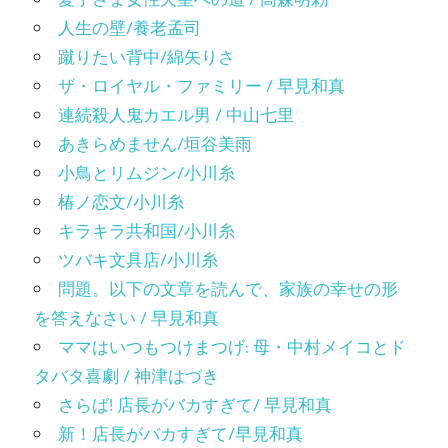
人生の壁/養老孟司
蹴りたい背中/綿矢りさ
ザ・ロイヤル・ファミリー / 早見和真
連続殺人鬼カエル男 / 中山七里
あきらめません/垣谷美雨
小鳥とリムジン/小川糸
椿ノ恋文/小川糸
キラキラ共和国/小川糸
ツバキ文具店/小川糸
問題。以下の文章を読んで、家族の幸せの形
を答えなさい / 早見和真
ママはいつもつけまつげ: 母・中村メイコとド
タバタ喜劇 / 神津はづき
さらば! 店長がバカすぎて/ 早見和真
新！店長がバカすぎて/早見和真