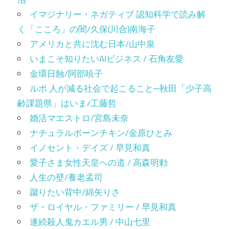
イマジナリー・ネガティブ 認知科学で読み解
く「こころ」の闇/久保(川合)南海子
アメリカと共に沈む日本/山中泉
いまこそ知りたいAIビジネス / 石角友愛
金環日蝕/阿部暁子
ルポ 人が減る社会で起こること─秋田「少子高
齢課題県」はいま/工藤哲
婚活マエストロ/宮島未奈
ナチュラルボーンチキン/金原ひとみ
イノセント・デイズ / 早見和真
愛子さま女性天皇への道 / 高森明勅
人生の壁/養老孟司
蹴りたい背中/綿矢りさ
ザ・ロイヤル・ファミリー / 早見和真
連続殺人鬼カエル男 / 中山七里