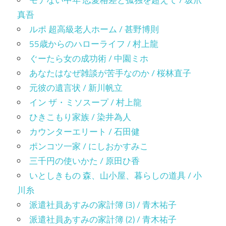
モテない中年 恋愛格差と孤独を超えて / 坂爪
真吾
ルポ 超高級老人ホーム / 甚野博則
55歳からのハローライフ / 村上龍
ぐーたら女の成功術 / 中園ミホ
あなたはなぜ雑談が苦手なのか / 桜林直子
元彼の遺言状 / 新川帆立
イン ザ・ミソスープ / 村上龍
ひきこもり家族 / 染井為人
カウンターエリート / 石田健
ポンコツ一家 / にしおかすみこ
三千円の使いかた / 原田ひ香
いとしきもの 森、山小屋、暮らしの道具 / 小
川糸
派遣社員あすみの家計簿 (3) / 青木祐子
派遣社員あすみの家計簿 (2) / 青木祐子