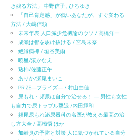
き残る方法」 中野信子 , ひろゆき
「自己肯定感」が低いあなたが、すぐ変わる
方法 / 大嶋信頼
未来年表 人口減少危機論のウソ / 髙橋洋一
成瀬は都を駆け抜ける / 宮島未奈
絶縁病棟 / 垣谷美雨
暁星/湊かなえ
熟柿/佐藤正午
ありか/瀬尾まいこ
PRIZE―プライズ― / 村山由佳
尿もれ・頻尿は自分で治せる！ ― 男性も女性
も自力で尿トラブル撃退 /内田輝和
頻尿尿もれ泌尿器科の名医が教える最高の治
し方大全 / 高橋悟 ほか
加齢臭の予防と対策 人に気づかれている自分