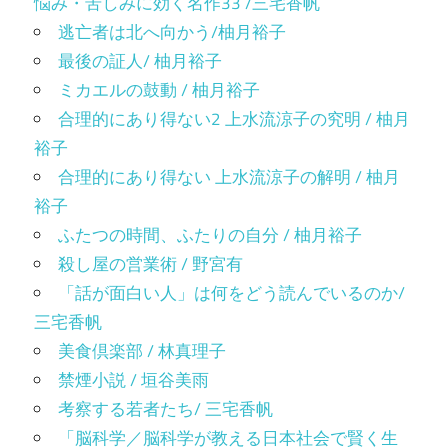
悩み・苦しみに効く名作33 /三宅香帆
逃亡者は北へ向かう/柚月裕子
最後の証人/ 柚月裕子
ミカエルの鼓動 / 柚月裕子
合理的にあり得ない2 上水流涼子の究明 / 柚月
裕子
合理的にあり得ない 上水流涼子の解明 / 柚月
裕子
ふたつの時間、ふたりの自分 / 柚月裕子
殺し屋の営業術 / 野宮有
「話が面白い人」は何をどう読んでいるのか/
三宅香帆
美食倶楽部 / 林真理子
禁煙小説 / 垣谷美雨
考察する若者たち/ 三宅香帆
「脳科学／脳科学が教える日本社会で賢く生