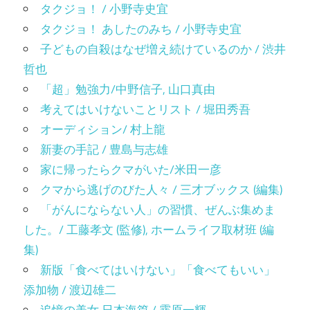
タクジョ！ / 小野寺史宜
タクジョ！ あしたのみち / 小野寺史宜
子どもの自殺はなぜ増え続けているのか / 渋井
哲也
「超」勉強力/中野信子, 山口真由
考えてはいけないことリスト / 堀田秀吾
オーディション/ 村上龍
新妻の手記 / 豊島与志雄
家に帰ったらクマがいた/米田一彦
クマから逃げのびた人々 / 三才ブックス (編集)
「がんにならない人」の習慣、ぜんぶ集めま
した。/ 工藤孝文 (監修), ホームライフ取材班 (編
集)
新版「食べてはいけない」「食べてもいい」
添加物 / 渡辺雄二