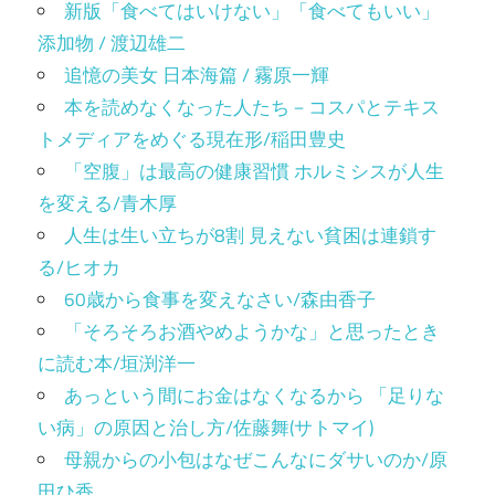
新版「食べてはいけない」「食べてもいい」
添加物 / 渡辺雄二
追憶の美女 日本海篇 / 霧原一輝
本を読めなくなった人たち－コスパとテキス
トメディアをめぐる現在形/稲田豊史
「空腹」は最高の健康習慣 ホルミシスが人生
を変える/青木厚
人生は生い立ちが8割 見えない貧困は連鎖す
る/ヒオカ
60歳から食事を変えなさい/森由香子
「そろそろお酒やめようかな」と思ったとき
に読む本/垣渕洋一
あっという間にお金はなくなるから 「足りな
い病」の原因と治し方/佐藤舞(サトマイ)
母親からの小包はなぜこんなにダサいのか/原
田ひ香