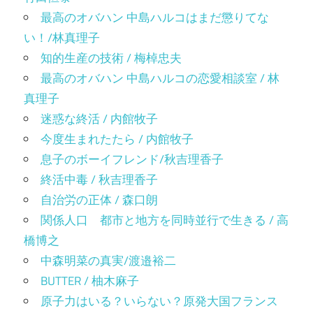
最高のオバハン 中島ハルコはまだ懲りてな
い！/林真理子
知的生産の技術 / 梅棹忠夫
最高のオバハン 中島ハルコの恋愛相談室 / 林
真理子
迷惑な終活 / 内館牧子
今度生まれたたら / 内館牧子
息子のボーイフレンド/秋吉理香子
終活中毒 / 秋吉理香子
自治労の正体 / 森口朗
関係人口 都市と地方を同時並行で生きる / 高
橋博之
中森明菜の真実/渡邉裕二
BUTTER / 柚木麻子
原子力はいる？いらない？原発大国フランス