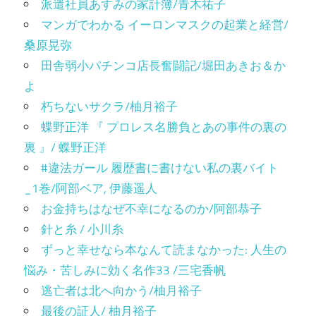
派遣社員あすみの家計簿/青木祐子
マンガでわかる イーロンマスクの起業と経営/
桑原晃弥
田舎弱小パチンコ店長奮闘記/堀田あきお＆か
よ
朽ちないサクラ/柚月裕子
蝶野正洋 『 プロレス名勝負とあの事件の裏の
裏 』/ 蝶野正洋
#違法ガール 履歴書に書けない私の裏バイト
_1巻/阿部ベア, 伊藤遥人
お金持ちはなぜ不幸になるのか/阿部恭子
針と糸 / 小川糸
ずっと幸せなら本なんて読まなかった: 人生の
悩み・苦しみに効く名作33 /三宅香帆
逃亡者は北へ向かう/柚月裕子
最後の証人/ 柚月裕子