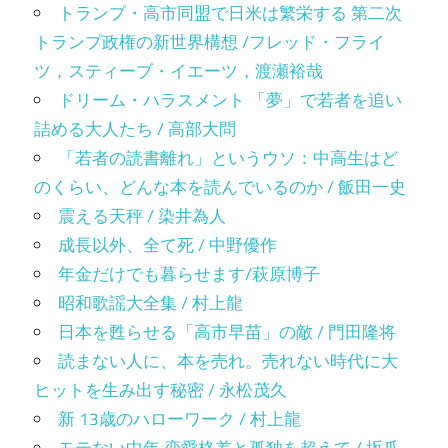
トランプ・高市同盟で日米は繁栄する 第二次
トランプ政権の新世界構想 /フレッド・フライ
ツ，スティーブ・イエーツ，渡瀬裕哉
ドリーム・ハラスメント 「夢」で若者を追い
詰める大人たち / 高部大問
「若者の読書離れ」というウソ：中高生はど
のくらい、どんな本を読んでいるのか / 飯田一史
震える天秤 / 染井為人
成長以外、全て死 / 中野優作
年金だけでも暮らせます/萩原博子
昭和歌謡大全集 / 村上龍
日本を甦らせる「高市早苗」の敵 / 門田隆将
読まない人に、本を売れ。売れない時代に大
ヒットを生み出す秘密 / 永松茂久
新 13歳のハローワーク / 村上龍