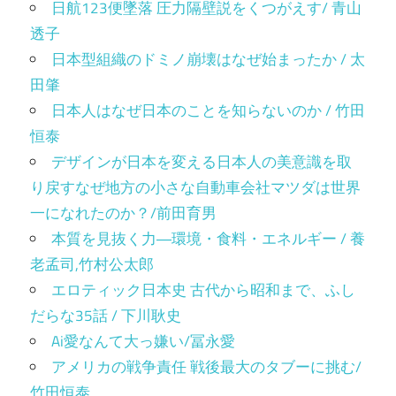
日航123便墜落 圧力隔壁説をくつがえす/ 青山
透子
日本型組織のドミノ崩壊はなぜ始まったか / 太
田肇
日本人はなぜ日本のことを知らないのか / 竹田
恒泰
デザインが日本を変える日本人の美意識を取
り戻すなぜ地方の小さな自動車会社マツダは世界
一になれたのか？/前田育男
本質を見抜く力―環境・食料・エネルギー / 養
老孟司,竹村公太郎
エロティック日本史 古代から昭和まで、ふし
だらな35話 / 下川耿史
Ai愛なんて大っ嫌い/冨永愛
アメリカの戦争責任 戦後最大のタブーに挑む/
竹田恒泰