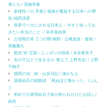
者たち / 高橋幸春
多様性バカ 矛盾と偽善が蔓延する日本への警
告/池田清彦
世界でバカにされる日本人 – 今すぐ知ってお
きたい本当のこと -/ 谷本真由美
占領期日本 三つの闇 検閲・公職追放・疑獄 /
斉藤勝久
観光”未”立国～ニッポンの現状 / 永谷亜矢子
女の子はどう生きるか: 教えて,上野先生! / 上野
千鶴子
残照の頂 続・山女日記 / 湊かなえ
尿路結石の経験談 「死ぬほど痛かった」/ふん
と
初めての尿管結石で命が削られかけたお話し/
由良