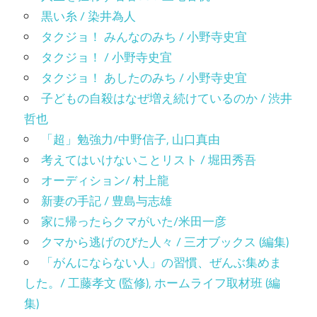
黒い糸 / 染井為人
タクジョ！ みんなのみち / 小野寺史宜
タクジョ！ / 小野寺史宜
タクジョ！ あしたのみち / 小野寺史宜
子どもの自殺はなぜ増え続けているのか / 渋井
哲也
「超」勉強力/中野信子, 山口真由
考えてはいけないことリスト / 堀田秀吾
オーディション/ 村上龍
新妻の手記 / 豊島与志雄
家に帰ったらクマがいた/米田一彦
クマから逃げのびた人々 / 三才ブックス (編集)
「がんにならない人」の習慣、ぜんぶ集めま
した。/ 工藤孝文 (監修), ホームライフ取材班 (編
集)