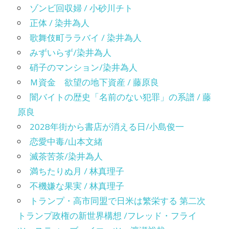
ゾンビ回収婦 / 小砂川チト
正体 / 染井為人
歌舞伎町ララバイ / 染井為人
みずいらず/染井為人
硝子のマンション/染井為人
Ｍ資金 欲望の地下資産 / 藤原良
闇バイトの歴史「名前のない犯罪」の系譜 / 藤
原良
2028年街から書店が消える日/小島俊一
恋愛中毒/山本文緒
滅茶苦茶/染井為人
満ちたりぬ月 / 林真理子
不機嫌な果実 / 林真理子
トランプ・高市同盟で日米は繁栄する 第二次
トランプ政権の新世界構想 /フレッド・フライ