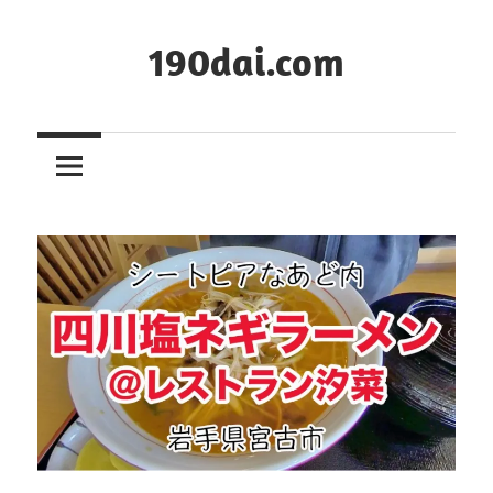
コ
ン
190dai.com
テ
ン
ツ
へ
ス
キ
ッ
プ