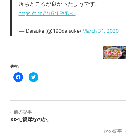
落ちどころが良かったようです。
https://t.co/V1GcLPVD86
— Daisuke (@190daisuke)
March 31, 2020
共有:
Facebook
ク
で
リ
共
ッ
有
ク
す
し
る
て
に
Twitter
は
で
ク
共
投
前の記事
リ
有
ッ
(新
RX-1_復帰なのか。
ク
し
稿
し
い
て
ウ
次の記事
く
ィ
だ
ン