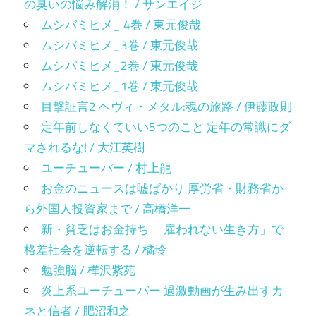
の臭いの悩み解消！ / サンエイジ
ムシバミヒメ_ 4巻 / 東元俊哉
ムシバミヒメ_3巻 / 東元俊哉
ムシバミヒメ_2巻 / 東元俊哉
ムシバミヒメ_1巻 / 東元俊哉
目撃証言2 ヘヴィ・メタル:魂の旅路 / 伊藤政則
定年前しなくていい5つのこと 定年の常識にダ
マされるな! / 大江英樹
ユーチューバー / 村上龍
お金のニュースは嘘ばかり 厚労省・財務省か
ら外国人投資家まで / 高橋洋一
新・貧乏はお金持ち 「雇われない生き方」で
格差社会を逆転する / 橘玲
勉強脳 / 樺沢紫苑
炎上系ユーチューバー 過激動画が生み出すカ
ネと信者 / 肥沼和之