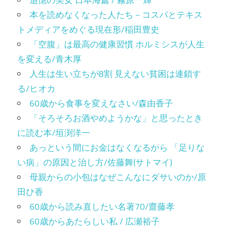
追憶の美女 日本海篇 / 霧原一輝
本を読めなくなった人たち－コスパとテキス
トメディアをめぐる現在形/稲田豊史
「空腹」は最高の健康習慣 ホルミシスが人生
を変える/青木厚
人生は生い立ちが8割 見えない貧困は連鎖す
る/ヒオカ
60歳から食事を変えなさい/森由香子
「そろそろお酒やめようかな」と思ったとき
に読む本/垣渕洋一
あっという間にお金はなくなるから 「足りな
い病」の原因と治し方/佐藤舞(サトマイ)
母親からの小包はなぜこんなにダサいのか/原
田ひ香
60歳から読み直したい名著70/齋藤孝
60歳からあたらしい私 / 広瀬裕子