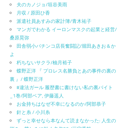
夫のカノジョ/垣谷美雨
月収 / 原田ひ香
派遣社員あすみの家計簿/青木祐子
マンガでわかる イーロンマスクの起業と経営/
桑原晃弥
田舎弱小パチンコ店長奮闘記/堀田あきお＆か
よ
朽ちないサクラ/柚月裕子
蝶野正洋 『 プロレス名勝負とあの事件の裏の
裏 』/ 蝶野正洋
#違法ガール 履歴書に書けない私の裏バイト
_1巻/阿部ベア, 伊藤遥人
お金持ちはなぜ不幸になるのか/阿部恭子
針と糸 / 小川糸
ずっと幸せなら本なんて読まなかった: 人生の