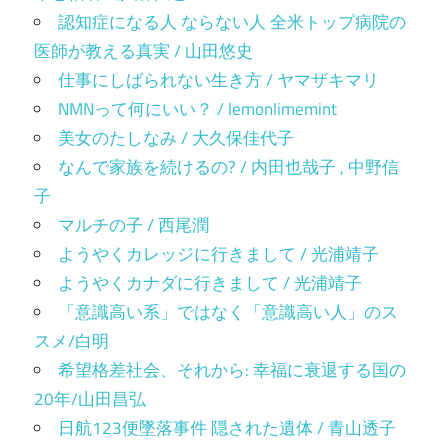
認知症になる人 ならない人 全米トップ病院の
医師が教える真実 / 山田悠史
仕事にしばられない生き方 / ヤマザキマリ
NMNって何にいい？ / lemonlimemint
美女のたしなみ / 大久保佳代子
なんで家族を続けるの? / 内田也哉子 , 中野信
子
マルチの子 / 西尾潤
ようやくカレッジに行きまして / 光浦靖子
ようやくカナダに行きまして / 光浦靖子
「意識高い系」ではなく「意識高い人」のス
スメ/白明
希望格差社会、それから: 幸福に衰退する国の
20年/山田昌弘
日航123便墜落事件 隠された遺体 / 青山透子