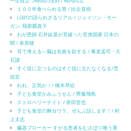
一生役立つ時間の法則 / 柿内尚文
１００年食べられる胃 / 比企直樹
LGBTの語られざるリアル / ジェイソン・モー
ガン, 我那覇真子
わが恩師 石井紘基が見破った官僚国家 日本の
闇 / 泉房穂
耳で考える―脳は名曲を欲する / 養老孟司・久
石譲
すぐ役に立つものはすぐ役に立たなくなる/荒
俣宏
われ、正気か！/ 橋本琴絵
子ども食堂かみふうせん / 齊藤飛鳥
ストロベリーナイト / 誉田哲也
子ども食堂の舞台ウラ、ぜんぶ話します！/ 村
上太志
臓器ブローカー すがる患者をむさぼり喰う業