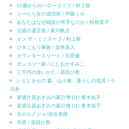
55歳からのハローライフ / 村上龍
ぐーたら女の成功術 / 中園ミホ
あなたはなぜ雑談が苦手なのか / 桜林直子
元彼の遺言状 / 新川帆立
イン ザ・ミソスープ / 村上龍
ひきこもり家族 / 染井為人
カウンターエリート / 石田健
ポンコツ一家 / にしおかすみこ
三千円の使いかた / 原田ひ香
いとしきもの 森、山小屋、暮らしの道具 / 小
川糸
派遣社員あすみの家計簿 (3) / 青木祐子
派遣社員あすみの家計簿 (2) / 青木祐子
夫のカノジョ/垣谷美雨
月収 / 原田ひ香