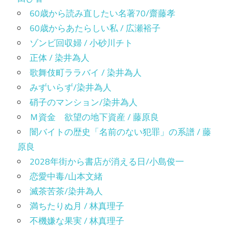
60歳から読み直したい名著70/齋藤孝
60歳からあたらしい私 / 広瀬裕子
ゾンビ回収婦 / 小砂川チト
正体 / 染井為人
歌舞伎町ララバイ / 染井為人
みずいらず/染井為人
硝子のマンション/染井為人
Ｍ資金 欲望の地下資産 / 藤原良
闇バイトの歴史「名前のない犯罪」の系譜 / 藤
原良
2028年街から書店が消える日/小島俊一
恋愛中毒/山本文緒
滅茶苦茶/染井為人
満ちたりぬ月 / 林真理子
不機嫌な果実 / 林真理子