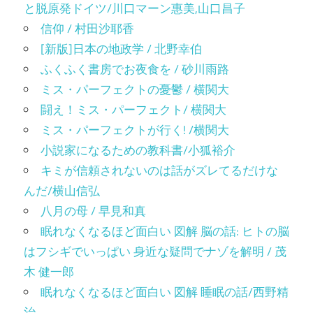
と脱原発ドイツ/川口マーン惠美,山口昌子
信仰 / 村田沙耶香
[新版]日本の地政学 / 北野幸伯
ふくふく書房でお夜食を / 砂川雨路
ミス・パーフェクトの憂鬱 / 横関大
闘え！ミス・パーフェクト/ 横関大
ミス・パーフェクトが行く! /横関大
小説家になるための教科書/小狐裕介
キミが信頼されないのは話がズレてるだけな
んだ/横山信弘
八月の母 / 早見和真
眠れなくなるほど面白い 図解 脳の話: ヒトの脳
はフシギでいっぱい 身近な疑問でナゾを解明 / 茂
木 健一郎
眠れなくなるほど面白い 図解 睡眠の話/西野精
治