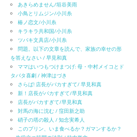
あきらめません/垣谷美雨
小鳥とリムジン/小川糸
椿ノ恋文/小川糸
キラキラ共和国/小川糸
ツバキ文具店/小川糸
問題。以下の文章を読んで、家族の幸せの形
を答えなさい / 早見和真
ママはいつもつけまつげ: 母・中村メイコとド
タバタ喜劇 / 神津はづき
さらば! 店長がバカすぎて/ 早見和真
新！店長がバカすぎて/早見和真
店長がバカすぎて/早見和真
対馬の海に沈む / 窪田新之助
硝子の塔の殺人 / 知念実希人
このプリン、いま食べるか？ガマンするか？