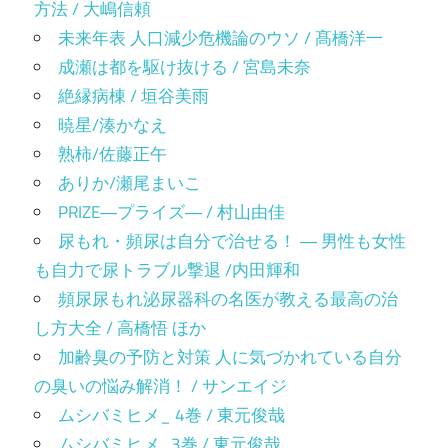
方法 / 大嶋信頼
未来年表 人口減少危機論のウソ / 髙橋洋一
成瀬は都を駆け抜ける / 宮島未奈
絶縁病棟 / 垣谷美雨
暁星/湊かなえ
熟柿/佐藤正午
ありか/瀬尾まいこ
PRIZE―プライズ― / 村山由佳
尿もれ・頻尿は自分で治せる！ ― 男性も女性
も自力で尿トラブル撃退 /内田輝和
頻尿尿もれ泌尿器科の名医が教える最高の治
し方大全 / 高橋悟 ほか
加齢臭の予防と対策 人に気づかれている自分
の臭いの悩み解消！ / サンエイジ
ムシバミヒメ_ 4巻 / 東元俊哉
ムシバミヒメ_3巻 / 東元俊哉