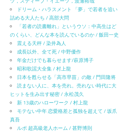
ツ，スティーブ・イエーツ，渡瀬裕哉
ドリーム・ハラスメント 「夢」で若者を追い
詰める大人たち / 高部大問
「若者の読書離れ」というウソ：中高生はど
のくらい、どんな本を読んでいるのか / 飯田一史
震える天秤 / 染井為人
成長以外、全て死 / 中野優作
年金だけでも暮らせます/萩原博子
昭和歌謡大全集 / 村上龍
日本を甦らせる「高市早苗」の敵 / 門田隆将
読まない人に、本を売れ。売れない時代に大
ヒットを生み出す秘密 / 永松茂久
新 13歳のハローワーク / 村上龍
モテない中年 恋愛格差と孤独を超えて / 坂爪
真吾
ルポ 超高級老人ホーム / 甚野博則