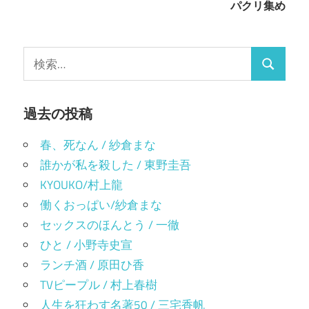
ナ
パクリ集め
さ
ド
い
ウ
ビ
(新
で
し
開
い
き
ゲ
ウ
ま
検
ィ
す)
検
ン
索:
ー
ド
ウ
索
で
シ
開
過去の投稿
き
ま
ョ
す)
春、死なん / 紗倉まな
ン
誰かが私を殺した / 東野圭吾
KYOUKO/村上龍
働くおっぱい/紗倉まな
セックスのほんとう / 一徹
ひと / 小野寺史宣
ランチ酒 / 原田ひ香
TVピープル / 村上春樹
人生を狂わす名著50 / 三宅香帆