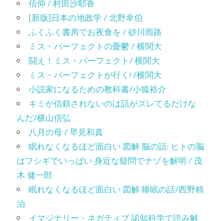
信仰 / 村田沙耶香
[新版]日本の地政学 / 北野幸伯
ふくふく書房でお夜食を / 砂川雨路
ミス・パーフェクトの憂鬱 / 横関大
闘え！ミス・パーフェクト/ 横関大
ミス・パーフェクトが行く! /横関大
小説家になるための教科書/小狐裕介
キミが信頼されないのは話がズレてるだけな
んだ/横山信弘
八月の母 / 早見和真
眠れなくなるほど面白い 図解 脳の話: ヒトの脳
はフシギでいっぱい 身近な疑問でナゾを解明 / 茂
木 健一郎
眠れなくなるほど面白い 図解 睡眠の話/西野精
治
イマジナリー・ネガティブ 認知科学で読み解