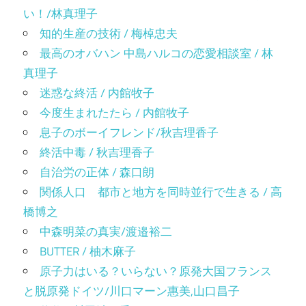
い！/林真理子
知的生産の技術 / 梅棹忠夫
最高のオバハン 中島ハルコの恋愛相談室 / 林
真理子
迷惑な終活 / 内館牧子
今度生まれたたら / 内館牧子
息子のボーイフレンド/秋吉理香子
終活中毒 / 秋吉理香子
自治労の正体 / 森口朗
関係人口 都市と地方を同時並行で生きる / 高
橋博之
中森明菜の真実/渡邉裕二
BUTTER / 柚木麻子
原子力はいる？いらない？原発大国フランス
と脱原発ドイツ/川口マーン惠美,山口昌子