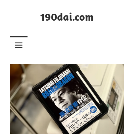
コ
ン
190dai.com
テ
ン
ツ
へ
ス
キ
ッ
プ