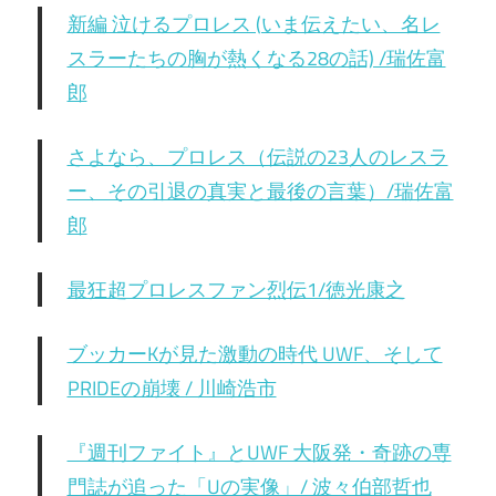
新編 泣けるプロレス (いま伝えたい、名レ
スラーたちの胸が熱くなる28の話) /瑞佐富
郎
さよなら、プロレス（伝説の23人のレスラ
ー、その引退の真実と最後の言葉）/瑞佐富
郎
最狂超プロレスファン烈伝1/徳光康之
ブッカーKが見た激動の時代 UWF、そして
PRIDEの崩壊 / 川崎浩市
『週刊ファイト』とUWF 大阪発・奇跡の専
門誌が追った「Uの実像」/ 波々伯部哲也