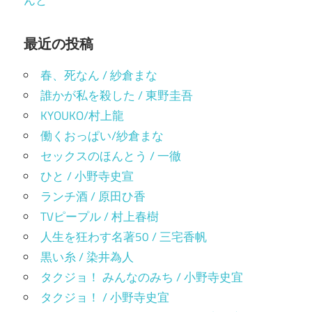
んと
最近の投稿
春、死なん / 紗倉まな
誰かが私を殺した / 東野圭吾
KYOUKO/村上龍
働くおっぱい/紗倉まな
セックスのほんとう / 一徹
ひと / 小野寺史宣
ランチ酒 / 原田ひ香
TVピープル / 村上春樹
人生を狂わす名著50 / 三宅香帆
黒い糸 / 染井為人
タクジョ！ みんなのみち / 小野寺史宜
タクジョ！ / 小野寺史宜