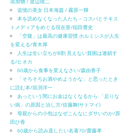
添加物 / 渡辺雄二
追憶の美女 日本海篇 / 霧原一輝
本を読めなくなった人たち－コスパとテキス
トメディアをめぐる現在形/稲田豊史
「空腹」は最高の健康習慣 ホルミシスが人生
を変える/青木厚
人生は生い立ちが8割 見えない貧困は連鎖す
る/ヒオカ
60歳から食事を変えなさい/森由香子
「そろそろお酒やめようかな」と思ったとき
に読む本/垣渕洋一
あっという間にお金はなくなるから 「足りな
い病」の原因と治し方/佐藤舞(サトマイ)
母親からの小包はなぜこんなにダサいのか/原
田ひ香
60歳から読み直したい名著70/齋藤孝