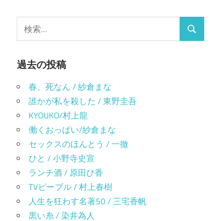
い
き
ゲ
ウ
ま
ィ
す)
検
ン
ー
ド
検
索:
ウ
で
シ
索
開
き
ま
過去の投稿
ョ
す)
ン
春、死なん / 紗倉まな
誰かが私を殺した / 東野圭吾
KYOUKO/村上龍
働くおっぱい/紗倉まな
セックスのほんとう / 一徹
ひと / 小野寺史宣
ランチ酒 / 原田ひ香
TVピープル / 村上春樹
人生を狂わす名著50 / 三宅香帆
黒い糸 / 染井為人