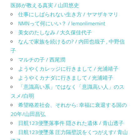
医師が教える真実 / 山田悠史
仕事にしばられない生き方 / ヤマザキマリ
NMNって何にいい？ / lemonlimemint
美女のたしなみ / 大久保佳代子
なんで家族を続けるの? / 内田也哉子 , 中野信
子
マルチの子 / 西尾潤
ようやくカレッジに行きまして / 光浦靖子
ようやくカナダに行きまして / 光浦靖子
「意識高い系」ではなく「意識高い人」のス
スメ/白明
希望格差社会、それから: 幸福に衰退する国の
20年/山田昌弘
日航123便墜落事件 隠された遺体 / 青山透子
日航123便墜落 圧力隔壁説をくつがえす/ 青山