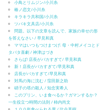
小鳥とリムジン/小川糸
椿ノ恋文/小川糸
キラキラ共和国/小川糸
ツバキ文具店/小川糸
問題。以下の文章を読んで、家族の幸せの形
を答えなさい / 早見和真
ママはいつもつけまつげ: 母・中村メイコとド
タバタ喜劇 / 神津はづき
さらば! 店長がバカすぎて/ 早見和真
新！店長がバカすぎて/早見和真
店長がバカすぎて/早見和真
対馬の海に沈む / 窪田新之助
硝子の塔の殺人 / 知念実希人
このプリン、いま食べるか？ガマンするか？
一生役立つ時間の法則 / 柿内尚文
１００年食べられる胃 / 比企直樹