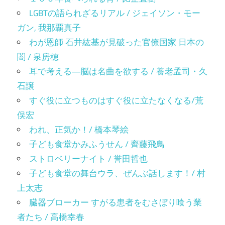
LGBTの語られざるリアル / ジェイソン・モー
ガン, 我那覇真子
わが恩師 石井紘基が見破った官僚国家 日本の
闇 / 泉房穂
耳で考える―脳は名曲を欲する / 養老孟司・久
石譲
すぐ役に立つものはすぐ役に立たなくなる/荒
俣宏
われ、正気か！/ 橋本琴絵
子ども食堂かみふうせん / 齊藤飛鳥
ストロベリーナイト / 誉田哲也
子ども食堂の舞台ウラ、ぜんぶ話します！/ 村
上太志
臓器ブローカー すがる患者をむさぼり喰う業
者たち / 高橋幸春