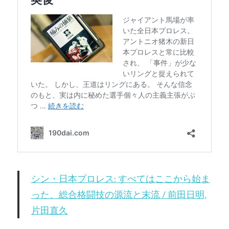
シン・日本プロレス: すべてはここから始ま
った、総合格闘技の源流と末流 / 前田日明,
片田直久