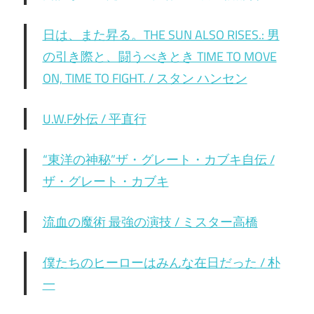
日は、また昇る。THE SUN ALSO RISES.: 男
の引き際と、闘うべきとき TIME TO MOVE
ON, TIME TO FIGHT. / スタン ハンセン
U.W.F外伝 / 平直行
“東洋の神秘”ザ・グレート・カブキ自伝 /
ザ・グレート・カブキ
流血の魔術 最強の演技 / ミスター高橋
僕たちのヒーローはみんな在日だった / 朴
一