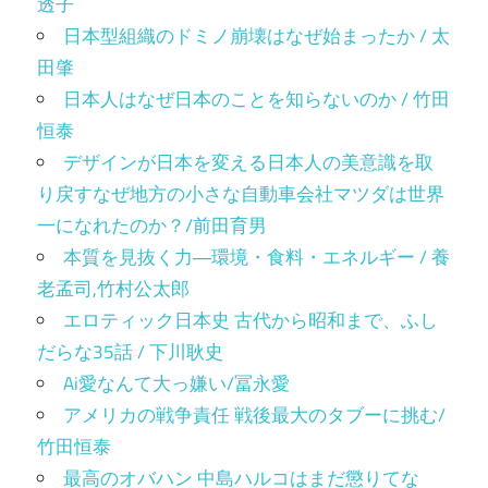
透子
日本型組織のドミノ崩壊はなぜ始まったか / 太
田肇
日本人はなぜ日本のことを知らないのか / 竹田
恒泰
デザインが日本を変える日本人の美意識を取
り戻すなぜ地方の小さな自動車会社マツダは世界
一になれたのか？/前田育男
本質を見抜く力―環境・食料・エネルギー / 養
老孟司,竹村公太郎
エロティック日本史 古代から昭和まで、ふし
だらな35話 / 下川耿史
Ai愛なんて大っ嫌い/冨永愛
アメリカの戦争責任 戦後最大のタブーに挑む/
竹田恒泰
最高のオバハン 中島ハルコはまだ懲りてな