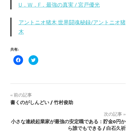
U．W．F．最強の真実 / 宮戸優光
アントニオ猪木 世界闘魂秘録/アントニオ猪
木
共有:
Facebook
ク
で
リ
共
ッ
有
ク
す
し
る
て
に
Twitter
は
で
ク
共
投
前の記事
リ
有
ッ
(新
書くのがしんどい / 竹村俊助
ク
し
稿
し
い
て
ウ
次の記事
く
ィ
ナ
だ
ン
小さな連続起業家が最強の安定職である：貯金0円か
さ
ド
い
ウ
ら誰でもできる / 白石久祈
ビ
(新
で
し
開