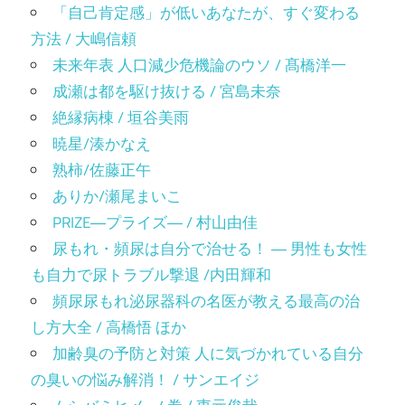
「自己肯定感」が低いあなたが、すぐ変わる
方法 / 大嶋信頼
未来年表 人口減少危機論のウソ / 髙橋洋一
成瀬は都を駆け抜ける / 宮島未奈
絶縁病棟 / 垣谷美雨
暁星/湊かなえ
熟柿/佐藤正午
ありか/瀬尾まいこ
PRIZE―プライズ― / 村山由佳
尿もれ・頻尿は自分で治せる！ ― 男性も女性
も自力で尿トラブル撃退 /内田輝和
頻尿尿もれ泌尿器科の名医が教える最高の治
し方大全 / 高橋悟 ほか
加齢臭の予防と対策 人に気づかれている自分
の臭いの悩み解消！ / サンエイジ