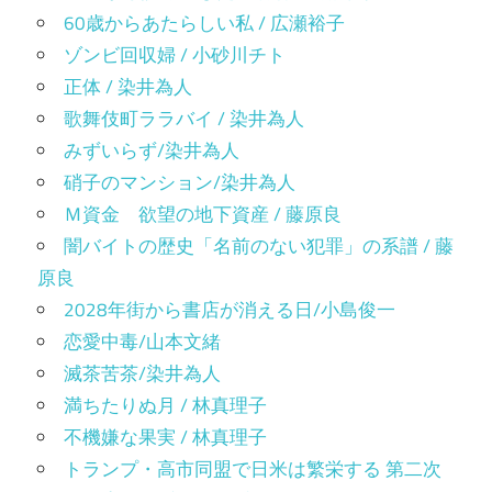
60歳からあたらしい私 / 広瀬裕子
ゾンビ回収婦 / 小砂川チト
正体 / 染井為人
歌舞伎町ララバイ / 染井為人
みずいらず/染井為人
硝子のマンション/染井為人
Ｍ資金 欲望の地下資産 / 藤原良
闇バイトの歴史「名前のない犯罪」の系譜 / 藤
原良
2028年街から書店が消える日/小島俊一
恋愛中毒/山本文緒
滅茶苦茶/染井為人
満ちたりぬ月 / 林真理子
不機嫌な果実 / 林真理子
トランプ・高市同盟で日米は繁栄する 第二次