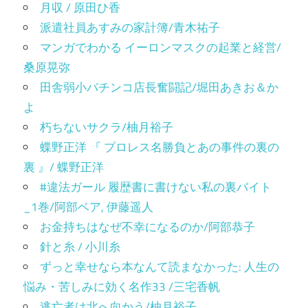
月収 / 原田ひ香
派遣社員あすみの家計簿/青木祐子
マンガでわかる イーロンマスクの起業と経営/
桑原晃弥
田舎弱小パチンコ店長奮闘記/堀田あきお＆か
よ
朽ちないサクラ/柚月裕子
蝶野正洋 『 プロレス名勝負とあの事件の裏の
裏 』/ 蝶野正洋
#違法ガール 履歴書に書けない私の裏バイト
_1巻/阿部ベア, 伊藤遥人
お金持ちはなぜ不幸になるのか/阿部恭子
針と糸 / 小川糸
ずっと幸せなら本なんて読まなかった: 人生の
悩み・苦しみに効く名作33 /三宅香帆
逃亡者は北へ向かう/柚月裕子