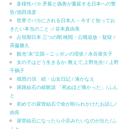
多様性バカ 矛盾と偽善が蔓延する日本への警
告/池田清彦
世界でバカにされる日本人 – 今すぐ知ってお
きたい本当のこと -/ 谷本真由美
占領期日本 三つの闇 検閲・公職追放・疑獄 /
斉藤勝久
観光”未”立国～ニッポンの現状 / 永谷亜矢子
女の子はどう生きるか: 教えて,上野先生! / 上野
千鶴子
残照の頂 続・山女日記 / 湊かなえ
尿路結石の経験談 「死ぬほど痛かった」/ふん
と
初めての尿管結石で命が削られかけたお話し/
由良
尿管結石になったら小豆みたいなのが出た/ふ