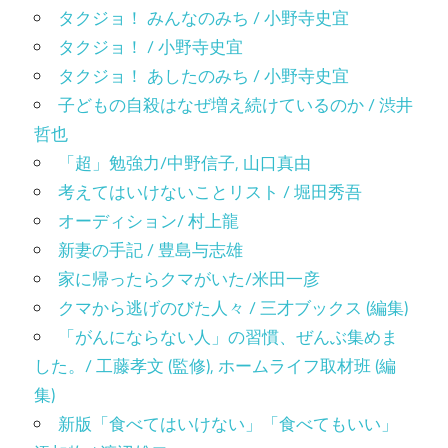
タクジョ！ みんなのみち / 小野寺史宜
タクジョ！ / 小野寺史宜
タクジョ！ あしたのみち / 小野寺史宜
子どもの自殺はなぜ増え続けているのか / 渋井
哲也
「超」勉強力/中野信子, 山口真由
考えてはいけないことリスト / 堀田秀吾
オーディション/ 村上龍
新妻の手記 / 豊島与志雄
家に帰ったらクマがいた/米田一彦
クマから逃げのびた人々 / 三才ブックス (編集)
「がんにならない人」の習慣、ぜんぶ集めま
した。/ 工藤孝文 (監修), ホームライフ取材班 (編
集)
新版「食べてはいけない」「食べてもいい」