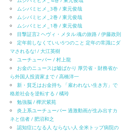
ムシバミヒメ_ 4巻 / 東元俊哉
ムシバミヒメ_3巻 / 東元俊哉
ムシバミヒメ_2巻 / 東元俊哉
ムシバミヒメ_1巻 / 東元俊哉
目撃証言2 ヘヴィ・メタル:魂の旅路 / 伊藤政則
定年前しなくていい5つのこと 定年の常識にダ
マされるな! / 大江英樹
ユーチューバー / 村上龍
お金のニュースは嘘ばかり 厚労省・財務省か
ら外国人投資家まで / 高橋洋一
新・貧乏はお金持ち 「雇われない生き方」で
格差社会を逆転する / 橘玲
勉強脳 / 樺沢紫苑
炎上系ユーチューバー 過激動画が生み出すカ
ネと信者 / 肥沼和之
認知症になる人 ならない人 全米トップ病院の