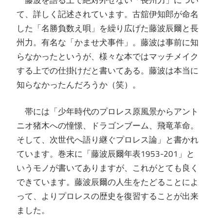
藤波を語る上で絶対外せない「長州力」につい
て、詳しく記述されています。古舘伊知郎が命名
した「名勝負数え唄」を繰り広げた藤波辰爾と長
州力。有名な「かませ犬事件」。藤波は事前に知
らなかったというが、様々な本ではマッチメイク
する上での仕掛けだと書いてある。藤波は本当に
知らなかったんだろうか（笑）。
帯には「少年時代のプロレス原風景からアント
ニオ猪木への憧憬、ドラゴンブーム、飛竜革命。
そして、次世代へ語り継ぐプロレス論」と書かれ
ています。巻末に「藤波辰爾年表1953-201」と
いうモノが書いてありますが、これがとても良く
できています。藤波辰爾の人生をたどることによ
って、よりプロレスの歴史を復習することが出来
ました。