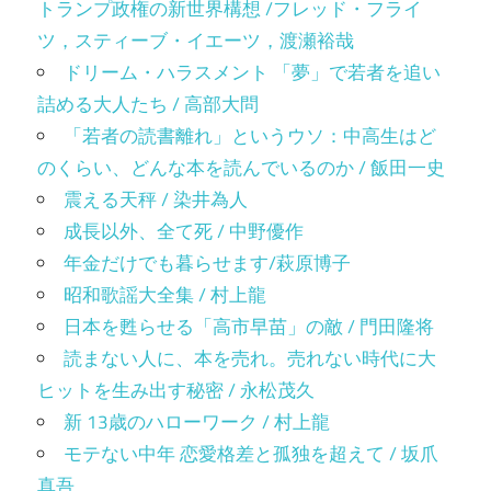
トランプ政権の新世界構想 /フレッド・フライ
ツ，スティーブ・イエーツ，渡瀬裕哉
ドリーム・ハラスメント 「夢」で若者を追い
詰める大人たち / 高部大問
「若者の読書離れ」というウソ：中高生はど
のくらい、どんな本を読んでいるのか / 飯田一史
震える天秤 / 染井為人
成長以外、全て死 / 中野優作
年金だけでも暮らせます/萩原博子
昭和歌謡大全集 / 村上龍
日本を甦らせる「高市早苗」の敵 / 門田隆将
読まない人に、本を売れ。売れない時代に大
ヒットを生み出す秘密 / 永松茂久
新 13歳のハローワーク / 村上龍
モテない中年 恋愛格差と孤独を超えて / 坂爪
真吾