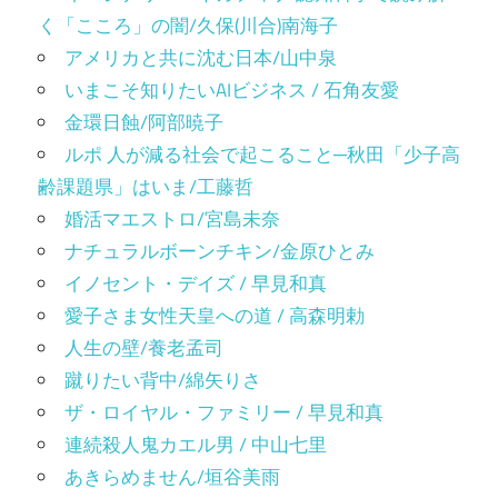
く「こころ」の闇/久保(川合)南海子
アメリカと共に沈む日本/山中泉
いまこそ知りたいAIビジネス / 石角友愛
金環日蝕/阿部暁子
ルポ 人が減る社会で起こること─秋田「少子高
齢課題県」はいま/工藤哲
婚活マエストロ/宮島未奈
ナチュラルボーンチキン/金原ひとみ
イノセント・デイズ / 早見和真
愛子さま女性天皇への道 / 高森明勅
人生の壁/養老孟司
蹴りたい背中/綿矢りさ
ザ・ロイヤル・ファミリー / 早見和真
連続殺人鬼カエル男 / 中山七里
あきらめません/垣谷美雨