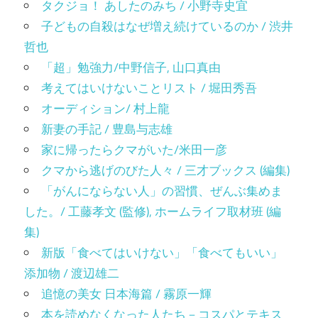
タクジョ！ あしたのみち / 小野寺史宜
子どもの自殺はなぜ増え続けているのか / 渋井
哲也
「超」勉強力/中野信子, 山口真由
考えてはいけないことリスト / 堀田秀吾
オーディション/ 村上龍
新妻の手記 / 豊島与志雄
家に帰ったらクマがいた/米田一彦
クマから逃げのびた人々 / 三才ブックス (編集)
「がんにならない人」の習慣、ぜんぶ集めま
した。/ 工藤孝文 (監修), ホームライフ取材班 (編
集)
新版「食べてはいけない」「食べてもいい」
添加物 / 渡辺雄二
追憶の美女 日本海篇 / 霧原一輝
本を読めなくなった人たち－コスパとテキス