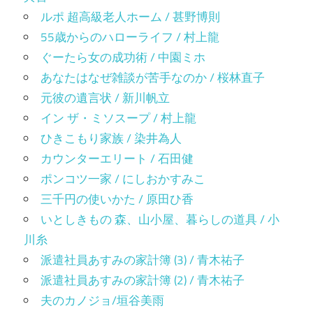
ルポ 超高級老人ホーム / 甚野博則
55歳からのハローライフ / 村上龍
ぐーたら女の成功術 / 中園ミホ
あなたはなぜ雑談が苦手なのか / 桜林直子
元彼の遺言状 / 新川帆立
イン ザ・ミソスープ / 村上龍
ひきこもり家族 / 染井為人
カウンターエリート / 石田健
ポンコツ一家 / にしおかすみこ
三千円の使いかた / 原田ひ香
いとしきもの 森、山小屋、暮らしの道具 / 小
川糸
派遣社員あすみの家計簿 (3) / 青木祐子
派遣社員あすみの家計簿 (2) / 青木祐子
夫のカノジョ/垣谷美雨