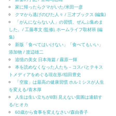
家に帰ったらクマがいた/米田一彦
クマから逃げのびた人々 / 三才ブックス (編集)
「がんにならない人」の習慣、ぜんぶ集めま
した。/ 工藤孝文 (監修), ホームライフ取材班 (編
集)
新版「食べてはいけない」「食べてもいい」
添加物 / 渡辺雄二
追憶の美女 日本海篇 / 霧原一輝
本を読めなくなった人たち－コスパとテキス
トメディアをめぐる現在形/稲田豊史
「空腹」は最高の健康習慣 ホルミシスが人生
を変える/青木厚
人生は生い立ちが8割 見えない貧困は連鎖す
る/ヒオカ
60歳から食事を変えなさい/森由香子