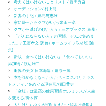
考えてはいけないことリスト / 堀田秀吾
オーディション/ 村上龍
新妻の手記 / 豊島与志雄
家に帰ったらクマがいた/米田一彦
クマから逃げのびた人々 / 三才ブックス (編集)
「がんにならない人」の習慣、ぜんぶ集めま
した。/ 工藤孝文 (監修), ホームライフ取材班 (編
集)
新版「食べてはいけない」「食べてもいい」
添加物 / 渡辺雄二
追憶の美女 日本海篇 / 霧原一輝
本を読めなくなった人たち－コスパとテキス
トメディアをめぐる現在形/稲田豊史
「空腹」は最高の健康習慣 ホルミシスが人生
を変える/青木厚
人生は生い立ちが8割 見えない貧困は連鎖す