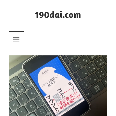
コ
ン
190dai.com
テ
ン
ツ
へ
ス
キ
ッ
プ