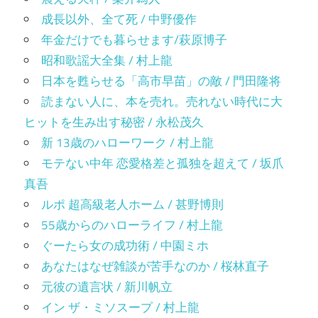
成長以外、全て死 / 中野優作
年金だけでも暮らせます/萩原博子
昭和歌謡大全集 / 村上龍
日本を甦らせる「高市早苗」の敵 / 門田隆将
読まない人に、本を売れ。売れない時代に大
ヒットを生み出す秘密 / 永松茂久
新 13歳のハローワーク / 村上龍
モテない中年 恋愛格差と孤独を超えて / 坂爪
真吾
ルポ 超高級老人ホーム / 甚野博則
55歳からのハローライフ / 村上龍
ぐーたら女の成功術 / 中園ミホ
あなたはなぜ雑談が苦手なのか / 桜林直子
元彼の遺言状 / 新川帆立
イン ザ・ミソスープ / 村上龍