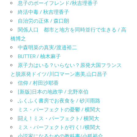
息子のボーイフレンド/秋吉理香子
終活中毒 / 秋吉理香子
自治労の正体 / 森口朗
関係人口 都市と地方を同時並行で生きる / 高
橋博之
中森明菜の真実/渡邉裕二
BUTTER / 柚木麻子
原子力はいる？いらない？原発大国フランス
と脱原発ドイツ/川口マーン惠美,山口昌子
信仰 / 村田沙耶香
[新版]日本の地政学 / 北野幸伯
ふくふく書房でお夜食を / 砂川雨路
ミス・パーフェクトの憂鬱 / 横関大
闘え！ミス・パーフェクト/ 横関大
ミス・パーフェクトが行く! /横関大
小説家になるための教科書/小狐裕介