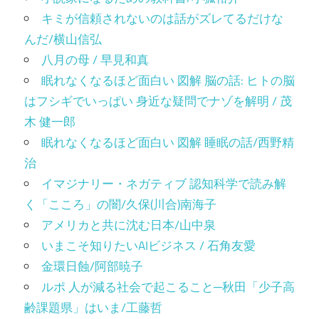
キミが信頼されないのは話がズレてるだけな
んだ/横山信弘
八月の母 / 早見和真
眠れなくなるほど面白い 図解 脳の話: ヒトの脳
はフシギでいっぱい 身近な疑問でナゾを解明 / 茂
木 健一郎
眠れなくなるほど面白い 図解 睡眠の話/西野精
治
イマジナリー・ネガティブ 認知科学で読み解
く「こころ」の闇/久保(川合)南海子
アメリカと共に沈む日本/山中泉
いまこそ知りたいAIビジネス / 石角友愛
金環日蝕/阿部暁子
ルポ 人が減る社会で起こること─秋田「少子高
齢課題県」はいま/工藤哲