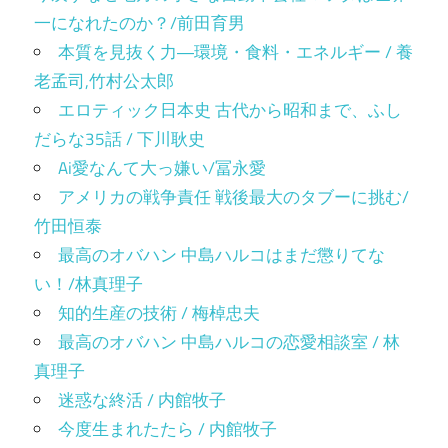
一になれたのか？/前田育男
本質を見抜く力―環境・食料・エネルギー / 養
老孟司,竹村公太郎
エロティック日本史 古代から昭和まで、ふし
だらな35話 / 下川耿史
Ai愛なんて大っ嫌い/冨永愛
アメリカの戦争責任 戦後最大のタブーに挑む/
竹田恒泰
最高のオバハン 中島ハルコはまだ懲りてな
い！/林真理子
知的生産の技術 / 梅棹忠夫
最高のオバハン 中島ハルコの恋愛相談室 / 林
真理子
迷惑な終活 / 内館牧子
今度生まれたたら / 内館牧子