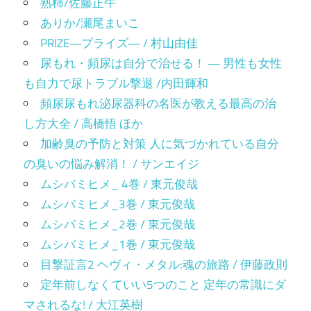
熟柿/佐藤正午
ありか/瀬尾まいこ
PRIZE―プライズ― / 村山由佳
尿もれ・頻尿は自分で治せる！ ― 男性も女性
も自力で尿トラブル撃退 /内田輝和
頻尿尿もれ泌尿器科の名医が教える最高の治
し方大全 / 高橋悟 ほか
加齢臭の予防と対策 人に気づかれている自分
の臭いの悩み解消！ / サンエイジ
ムシバミヒメ_ 4巻 / 東元俊哉
ムシバミヒメ_3巻 / 東元俊哉
ムシバミヒメ_2巻 / 東元俊哉
ムシバミヒメ_1巻 / 東元俊哉
目撃証言2 ヘヴィ・メタル:魂の旅路 / 伊藤政則
定年前しなくていい5つのこと 定年の常識にダ
マされるな! / 大江英樹