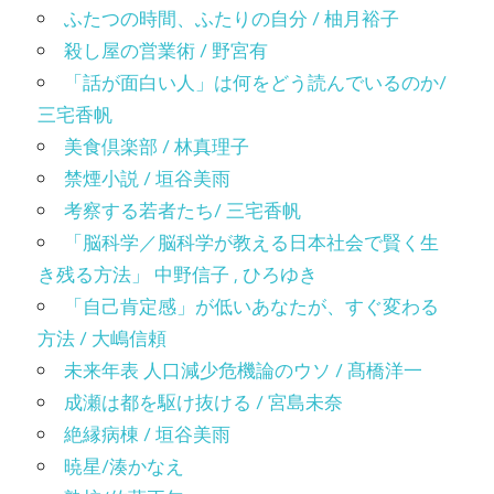
ふたつの時間、ふたりの自分 / 柚月裕子
殺し屋の営業術 / 野宮有
「話が面白い人」は何をどう読んでいるのか/
三宅香帆
美食倶楽部 / 林真理子
禁煙小説 / 垣谷美雨
考察する若者たち/ 三宅香帆
「脳科学／脳科学が教える日本社会で賢く生
き残る方法」 中野信子 , ひろゆき
「自己肯定感」が低いあなたが、すぐ変わる
方法 / 大嶋信頼
未来年表 人口減少危機論のウソ / 髙橋洋一
成瀬は都を駆け抜ける / 宮島未奈
絶縁病棟 / 垣谷美雨
暁星/湊かなえ