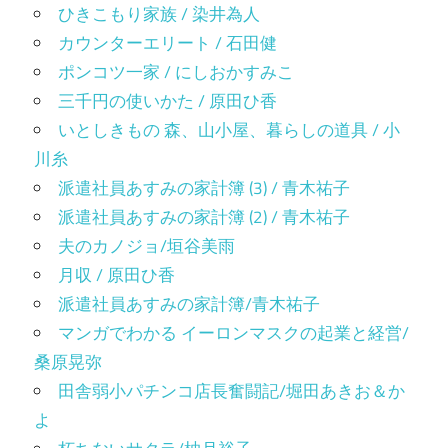
ひきこもり家族 / 染井為人
カウンターエリート / 石田健
ポンコツ一家 / にしおかすみこ
三千円の使いかた / 原田ひ香
いとしきもの 森、山小屋、暮らしの道具 / 小
川糸
派遣社員あすみの家計簿 (3) / 青木祐子
派遣社員あすみの家計簿 (2) / 青木祐子
夫のカノジョ/垣谷美雨
月収 / 原田ひ香
派遣社員あすみの家計簿/青木祐子
マンガでわかる イーロンマスクの起業と経営/
桑原晃弥
田舎弱小パチンコ店長奮闘記/堀田あきお＆か
よ