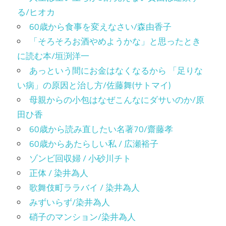
る/ヒオカ
60歳から食事を変えなさい/森由香子
「そろそろお酒やめようかな」と思ったとき
に読む本/垣渕洋一
あっという間にお金はなくなるから 「足りな
い病」の原因と治し方/佐藤舞(サトマイ)
母親からの小包はなぜこんなにダサいのか/原
田ひ香
60歳から読み直したい名著70/齋藤孝
60歳からあたらしい私 / 広瀬裕子
ゾンビ回収婦 / 小砂川チト
正体 / 染井為人
歌舞伎町ララバイ / 染井為人
みずいらず/染井為人
硝子のマンション/染井為人