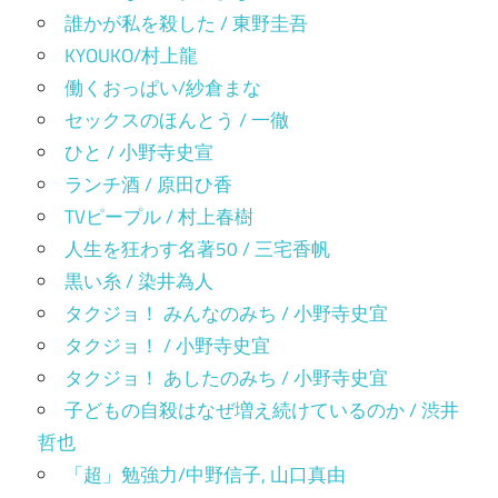
誰かが私を殺した / 東野圭吾
KYOUKO/村上龍
働くおっぱい/紗倉まな
セックスのほんとう / 一徹
ひと / 小野寺史宣
ランチ酒 / 原田ひ香
TVピープル / 村上春樹
人生を狂わす名著50 / 三宅香帆
黒い糸 / 染井為人
タクジョ！ みんなのみち / 小野寺史宜
タクジョ！ / 小野寺史宜
タクジョ！ あしたのみち / 小野寺史宜
子どもの自殺はなぜ増え続けているのか / 渋井
哲也
「超」勉強力/中野信子, 山口真由