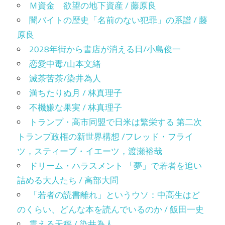
Ｍ資金 欲望の地下資産 / 藤原良
闇バイトの歴史「名前のない犯罪」の系譜 / 藤
原良
2028年街から書店が消える日/小島俊一
恋愛中毒/山本文緒
滅茶苦茶/染井為人
満ちたりぬ月 / 林真理子
不機嫌な果実 / 林真理子
トランプ・高市同盟で日米は繁栄する 第二次
トランプ政権の新世界構想 /フレッド・フライ
ツ，スティーブ・イエーツ，渡瀬裕哉
ドリーム・ハラスメント 「夢」で若者を追い
詰める大人たち / 高部大問
「若者の読書離れ」というウソ：中高生はど
のくらい、どんな本を読んでいるのか / 飯田一史
震える天秤 / 染井為人