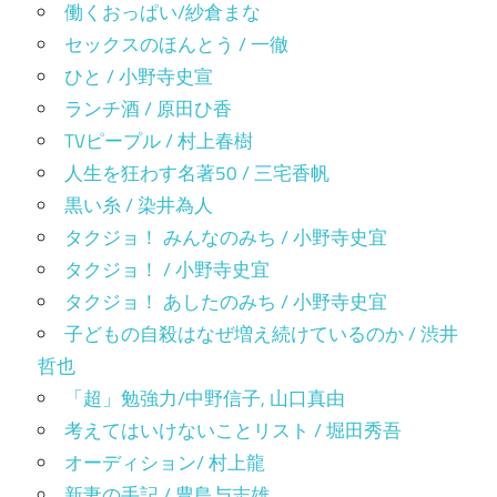
働くおっぱい/紗倉まな
セックスのほんとう / 一徹
ひと / 小野寺史宣
ランチ酒 / 原田ひ香
TVピープル / 村上春樹
人生を狂わす名著50 / 三宅香帆
黒い糸 / 染井為人
タクジョ！ みんなのみち / 小野寺史宜
タクジョ！ / 小野寺史宜
タクジョ！ あしたのみち / 小野寺史宜
子どもの自殺はなぜ増え続けているのか / 渋井
哲也
「超」勉強力/中野信子, 山口真由
考えてはいけないことリスト / 堀田秀吾
オーディション/ 村上龍
新妻の手記 / 豊島与志雄