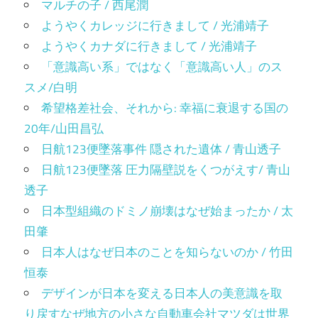
マルチの子 / 西尾潤
ようやくカレッジに行きまして / 光浦靖子
ようやくカナダに行きまして / 光浦靖子
「意識高い系」ではなく「意識高い人」のス
スメ/白明
希望格差社会、それから: 幸福に衰退する国の
20年/山田昌弘
日航123便墜落事件 隠された遺体 / 青山透子
日航123便墜落 圧力隔壁説をくつがえす/ 青山
透子
日本型組織のドミノ崩壊はなぜ始まったか / 太
田肇
日本人はなぜ日本のことを知らないのか / 竹田
恒泰
デザインが日本を変える日本人の美意識を取
り戻すなぜ地方の小さな自動車会社マツダは世界