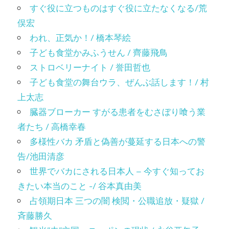
すぐ役に立つものはすぐ役に立たなくなる/荒
俣宏
われ、正気か！/ 橋本琴絵
子ども食堂かみふうせん / 齊藤飛鳥
ストロベリーナイト / 誉田哲也
子ども食堂の舞台ウラ、ぜんぶ話します！/ 村
上太志
臓器ブローカー すがる患者をむさぼり喰う業
者たち / 高橋幸春
多様性バカ 矛盾と偽善が蔓延する日本への警
告/池田清彦
世界でバカにされる日本人 – 今すぐ知ってお
きたい本当のこと -/ 谷本真由美
占領期日本 三つの闇 検閲・公職追放・疑獄 /
斉藤勝久