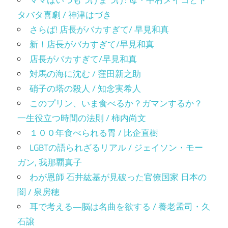
ママはいつもつけまつげ: 母・中村メイコとド
タバタ喜劇 / 神津はづき
さらば! 店長がバカすぎて/ 早見和真
新！店長がバカすぎて/早見和真
店長がバカすぎて/早見和真
対馬の海に沈む / 窪田新之助
硝子の塔の殺人 / 知念実希人
このプリン、いま食べるか？ガマンするか？
一生役立つ時間の法則 / 柿内尚文
１００年食べられる胃 / 比企直樹
LGBTの語られざるリアル / ジェイソン・モー
ガン, 我那覇真子
わが恩師 石井紘基が見破った官僚国家 日本の
闇 / 泉房穂
耳で考える―脳は名曲を欲する / 養老孟司・久
石譲