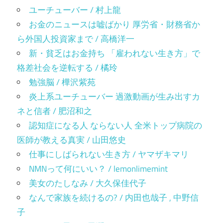
ユーチューバー / 村上龍
お金のニュースは嘘ばかり 厚労省・財務省か
ら外国人投資家まで / 高橋洋一
新・貧乏はお金持ち 「雇われない生き方」で
格差社会を逆転する / 橘玲
勉強脳 / 樺沢紫苑
炎上系ユーチューバー 過激動画が生み出すカ
ネと信者 / 肥沼和之
認知症になる人 ならない人 全米トップ病院の
医師が教える真実 / 山田悠史
仕事にしばられない生き方 / ヤマザキマリ
NMNって何にいい？ / lemonlimemint
美女のたしなみ / 大久保佳代子
なんで家族を続けるの? / 内田也哉子 , 中野信
子