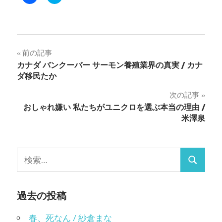
で
リ
共
ッ
有
ク
す
し
る
て
に
Twitter
は
で
ク
共
投
前の記事
リ
有
ッ
(新
カナダ バンクーバー サーモン養殖業界の真実 / カナ
ク
し
稿
し
い
ダ移民たか
て
ウ
く
ィ
ナ
だ
ン
次の記事
さ
ド
い
ウ
おしゃれ嫌い 私たちがユニクロを選ぶ本当の理由 /
ビ
(新
で
し
開
米澤泉
い
き
ゲ
ウ
ま
ィ
す)
ン
ー
ド
検
ウ
で
検
シ
索:
開
き
索
ま
ョ
す)
過去の投稿
ン
春、死なん / 紗倉まな