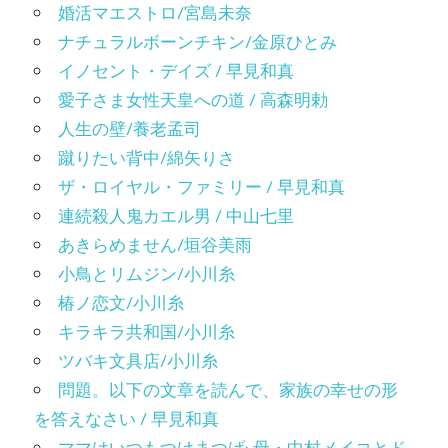
婚活マエストロ/宮島未奈
ナチュラルボーンチキン/金原ひとみ
イノセント・デイズ / 早見和真
愛子さま女性天皇への道 / 高森明勅
人生の壁/養老孟司
蹴りたい背中/綿矢りさ
ザ・ロイヤル・ファミリー / 早見和真
連続殺人鬼カエル男 / 中山七里
あきらめません/垣谷美雨
小鳥とリムジン/小川糸
椿ノ恋文/小川糸
キラキラ共和国/小川糸
ツバキ文具店/小川糸
問題。以下の文章を読んで、家族の幸せの形
を答えなさい / 早見和真