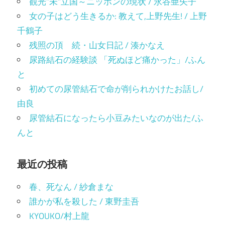
観光”未”立国～ニッポンの現状 / 永谷亜矢子
女の子はどう生きるか: 教えて,上野先生! / 上野
千鶴子
残照の頂 続・山女日記 / 湊かなえ
尿路結石の経験談 「死ぬほど痛かった」/ふん
と
初めての尿管結石で命が削られかけたお話し/
由良
尿管結石になったら小豆みたいなのが出た/ふ
んと
最近の投稿
春、死なん / 紗倉まな
誰かが私を殺した / 東野圭吾
KYOUKO/村上龍