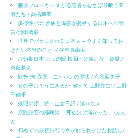
臓器ブローカー すがる患者をむさぼり喰う業
者たち / 高橋幸春
多様性バカ 矛盾と偽善が蔓延する日本への警
告/池田清彦
世界でバカにされる日本人 – 今すぐ知ってお
きたい本当のこと -/ 谷本真由美
占領期日本 三つの闇 検閲・公職追放・疑獄 /
斉藤勝久
観光”未”立国～ニッポンの現状 / 永谷亜矢子
女の子はどう生きるか: 教えて,上野先生! / 上野
千鶴子
残照の頂 続・山女日記 / 湊かなえ
尿路結石の経験談 「死ぬほど痛かった」/ふん
と
初めての尿管結石で命が削られかけたお話し/