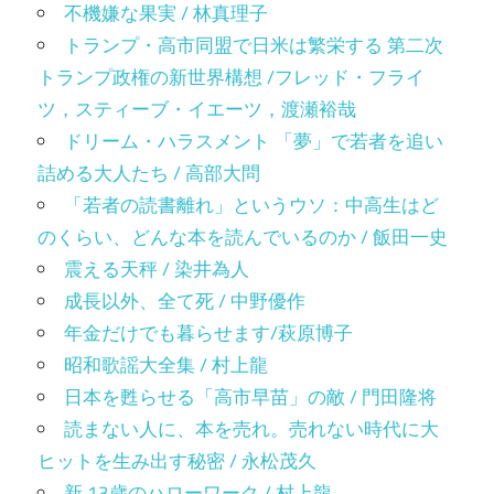
不機嫌な果実 / 林真理子
トランプ・高市同盟で日米は繁栄する 第二次
トランプ政権の新世界構想 /フレッド・フライ
ツ，スティーブ・イエーツ，渡瀬裕哉
ドリーム・ハラスメント 「夢」で若者を追い
詰める大人たち / 高部大問
「若者の読書離れ」というウソ：中高生はど
のくらい、どんな本を読んでいるのか / 飯田一史
震える天秤 / 染井為人
成長以外、全て死 / 中野優作
年金だけでも暮らせます/萩原博子
昭和歌謡大全集 / 村上龍
日本を甦らせる「高市早苗」の敵 / 門田隆将
読まない人に、本を売れ。売れない時代に大
ヒットを生み出す秘密 / 永松茂久
新 13歳のハローワーク / 村上龍