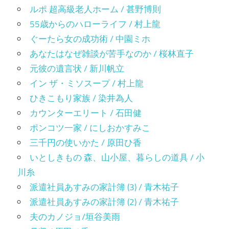
ルポ 超高級老人ホーム / 甚野博則
55歳からのハローライフ / 村上龍
ぐーたら女の成功術 / 中園ミホ
あなたはなぜ雑談が苦手なのか / 桜林直子
元彼の遺言状 / 新川帆立
イン ザ・ミソスープ / 村上龍
ひきこもり家族 / 染井為人
カウンターエリート / 石田健
ポンコツ一家 / にしおかすみこ
三千円の使いかた / 原田ひ香
いとしきもの 森、山小屋、暮らしの道具 / 小
川糸
派遣社員あすみの家計簿 (3) / 青木祐子
派遣社員あすみの家計簿 (2) / 青木祐子
夫のカノジョ/垣谷美雨