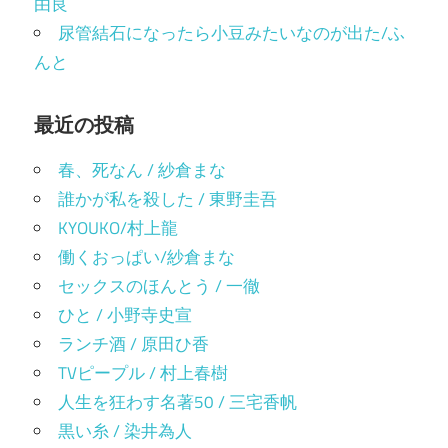
由良
尿管結石になったら小豆みたいなのが出た/ふ
んと
最近の投稿
春、死なん / 紗倉まな
誰かが私を殺した / 東野圭吾
KYOUKO/村上龍
働くおっぱい/紗倉まな
セックスのほんとう / 一徹
ひと / 小野寺史宣
ランチ酒 / 原田ひ香
TVピープル / 村上春樹
人生を狂わす名著50 / 三宅香帆
黒い糸 / 染井為人