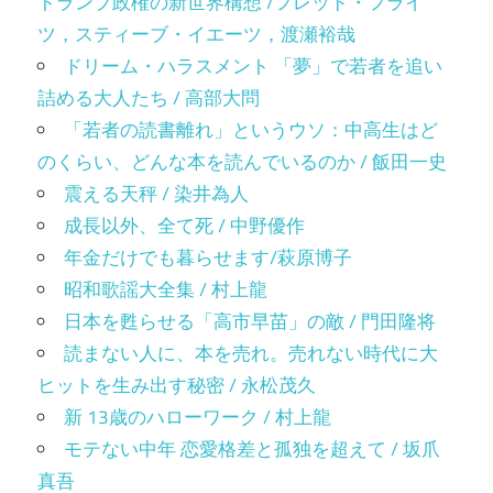
トランプ政権の新世界構想 /フレッド・フライ
ツ，スティーブ・イエーツ，渡瀬裕哉
ドリーム・ハラスメント 「夢」で若者を追い
詰める大人たち / 高部大問
「若者の読書離れ」というウソ：中高生はど
のくらい、どんな本を読んでいるのか / 飯田一史
震える天秤 / 染井為人
成長以外、全て死 / 中野優作
年金だけでも暮らせます/萩原博子
昭和歌謡大全集 / 村上龍
日本を甦らせる「高市早苗」の敵 / 門田隆将
読まない人に、本を売れ。売れない時代に大
ヒットを生み出す秘密 / 永松茂久
新 13歳のハローワーク / 村上龍
モテない中年 恋愛格差と孤独を超えて / 坂爪
真吾