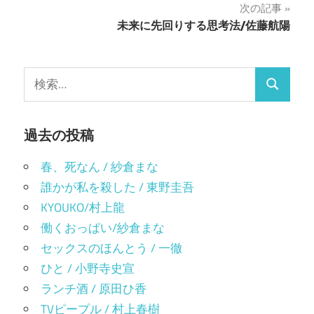
次の記事
く
ィ
ナ
だ
ン
未来に先回りする思考法/佐藤航陽
さ
ド
い
ウ
ビ
(新
で
し
開
い
き
ゲ
ウ
ま
検
ィ
す)
検
ン
索:
ー
ド
ウ
索
で
シ
開
過去の投稿
き
ま
ョ
す)
春、死なん / 紗倉まな
ン
誰かが私を殺した / 東野圭吾
KYOUKO/村上龍
働くおっぱい/紗倉まな
セックスのほんとう / 一徹
ひと / 小野寺史宣
ランチ酒 / 原田ひ香
TVピープル / 村上春樹