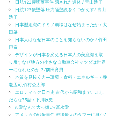
日航123便墜落事件 隠された遺体 / 青山透子
日航123便墜落 圧力隔壁説をくつがえす/ 青山
透子
日本型組織のドミノ崩壊はなぜ始まったか / 太
田肇
日本人はなぜ日本のことを知らないのか / 竹田
恒泰
デザインが日本を変える日本人の美意識を取
り戻すなぜ地方の小さな自動車会社マツダは世界
一になれたのか？/前田育男
本質を見抜く力―環境・食料・エネルギー / 養
老孟司,竹村公太郎
エロティック日本史 古代から昭和まで、ふし
だらな35話 / 下川耿史
Ai愛なんて大っ嫌い/冨永愛
アメリカの戦争責任 戦後最大のタブーに挑む/