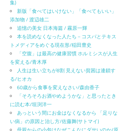
集)
新版「食べてはいけない」「食べてもいい」
添加物 / 渡辺雄二
追憶の美女 日本海篇 / 霧原一輝
本を読めなくなった人たち－コスパとテキス
トメディアをめぐる現在形/稲田豊史
「空腹」は最高の健康習慣 ホルミシスが人生
を変える/青木厚
人生は生い立ちが8割 見えない貧困は連鎖す
る/ヒオカ
60歳から食事を変えなさい/森由香子
「そろそろお酒やめようかな」と思ったとき
に読む本/垣渕洋一
あっという間にお金はなくなるから 「足りな
い病」の原因と治し方/佐藤舞(サトマイ)
母親からの小包はなぜこんなにダサいのか/原