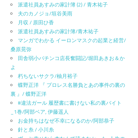
派遣社員あすみの家計簿 (2) / 青木祐子
夫のカノジョ/垣谷美雨
月収 / 原田ひ香
派遣社員あすみの家計簿/青木祐子
マンガでわかる イーロンマスクの起業と経営/
桑原晃弥
田舎弱小パチンコ店長奮闘記/堀田あきお＆か
よ
朽ちないサクラ/柚月裕子
蝶野正洋 『 プロレス名勝負とあの事件の裏の
裏 』/ 蝶野正洋
#違法ガール 履歴書に書けない私の裏バイト
_1巻/阿部ベア, 伊藤遥人
お金持ちはなぜ不幸になるのか/阿部恭子
針と糸 / 小川糸