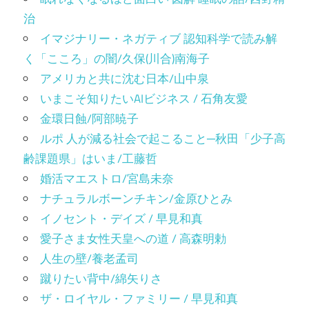
治
イマジナリー・ネガティブ 認知科学で読み解
く「こころ」の闇/久保(川合)南海子
アメリカと共に沈む日本/山中泉
いまこそ知りたいAIビジネス / 石角友愛
金環日蝕/阿部暁子
ルポ 人が減る社会で起こること─秋田「少子高
齢課題県」はいま/工藤哲
婚活マエストロ/宮島未奈
ナチュラルボーンチキン/金原ひとみ
イノセント・デイズ / 早見和真
愛子さま女性天皇への道 / 高森明勅
人生の壁/養老孟司
蹴りたい背中/綿矢りさ
ザ・ロイヤル・ファミリー / 早見和真