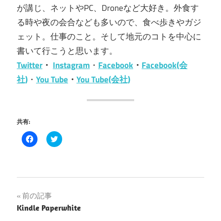
が講じ、ネットやPC、Droneなど大好き。外食す
る時や夜の会合なども多いので、食べ歩きやガジ
ェット。仕事のこと。そして地元のコトを中心に
書いて行こうと思います。
Twitter
・
Instagram
・
Facebook
・
Facebook(会
社)
・
You Tube
・
You Tube(会社)
共有:
Facebook
ク
で
リ
共
ッ
有
ク
す
し
る
て
に
Twitter
は
で
ク
共
投
前の記事
リ
有
ッ
(新
Kindle Paperwhite
ク
し
稿
し
い
て
ウ