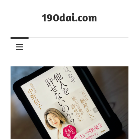
コ
ン
190dai.com
テ
ン
ツ
へ
ス
キ
ッ
プ