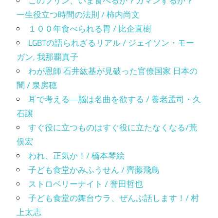
このプリン、いま食べるか？ガマンするか？
一生役立つ時間の法則 / 柿内尚文
１００年食べられる胃 / 比企直樹
LGBTの語られざるリアル / ジェイソン・モー
ガン, 我那覇真子
わが恩師 石井紘基が見破った官僚国家 日本の
闇 / 泉房穂
耳で考える―脳は名曲を欲する / 養老孟司・久
石譲
すぐ役に立つものはすぐ役に立たなくなる/荒
俣宏
われ、正気か！/ 橋本琴絵
子ども食堂かみふうせん / 齊藤飛鳥
ストロベリーナイト / 誉田哲也
子ども食堂の舞台ウラ、ぜんぶ話します！/ 村
上太志