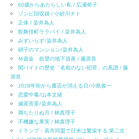
60歳からあたらしい私 / 広瀬裕子
ゾンビ回収婦 / 小砂川チト
正体 / 染井為人
歌舞伎町ララバイ / 染井為人
みずいらず/染井為人
硝子のマンション/染井為人
Ｍ資金 欲望の地下資産 / 藤原良
闇バイトの歴史「名前のない犯罪」の系譜 / 藤
原良
2028年街から書店が消える日/小島俊一
恋愛中毒/山本文緒
滅茶苦茶/染井為人
満ちたりぬ月 / 林真理子
不機嫌な果実 / 林真理子
トランプ・高市同盟で日米は繁栄する 第二次