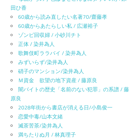
田ひ香
60歳から読み直したい名著70/齋藤孝
60歳からあたらしい私 / 広瀬裕子
ゾンビ回収婦 / 小砂川チト
正体 / 染井為人
歌舞伎町ララバイ / 染井為人
みずいらず/染井為人
硝子のマンション/染井為人
Ｍ資金 欲望の地下資産 / 藤原良
闇バイトの歴史「名前のない犯罪」の系譜 / 藤
原良
2028年街から書店が消える日/小島俊一
恋愛中毒/山本文緒
滅茶苦茶/染井為人
満ちたりぬ月 / 林真理子