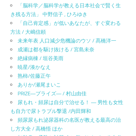
「脳科学／脳科学が教える日本社会で賢く生
き残る方法」 中野信子 , ひろゆき
「自己肯定感」が低いあなたが、すぐ変わる
方法 / 大嶋信頼
未来年表 人口減少危機論のウソ / 髙橋洋一
成瀬は都を駆け抜ける / 宮島未奈
絶縁病棟 / 垣谷美雨
暁星/湊かなえ
熟柿/佐藤正午
ありか/瀬尾まいこ
PRIZE―プライズ― / 村山由佳
尿もれ・頻尿は自分で治せる！ ― 男性も女性
も自力で尿トラブル撃退 /内田輝和
頻尿尿もれ泌尿器科の名医が教える最高の治
し方大全 / 高橋悟 ほか