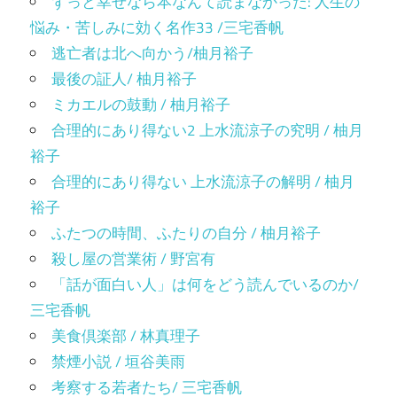
ずっと幸せなら本なんて読まなかった: 人生の
悩み・苦しみに効く名作33 /三宅香帆
逃亡者は北へ向かう/柚月裕子
最後の証人/ 柚月裕子
ミカエルの鼓動 / 柚月裕子
合理的にあり得ない2 上水流涼子の究明 / 柚月
裕子
合理的にあり得ない 上水流涼子の解明 / 柚月
裕子
ふたつの時間、ふたりの自分 / 柚月裕子
殺し屋の営業術 / 野宮有
「話が面白い人」は何をどう読んでいるのか/
三宅香帆
美食倶楽部 / 林真理子
禁煙小説 / 垣谷美雨
考察する若者たち/ 三宅香帆