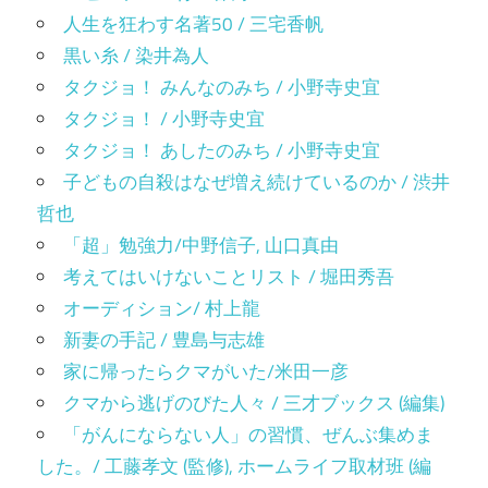
人生を狂わす名著50 / 三宅香帆
黒い糸 / 染井為人
タクジョ！ みんなのみち / 小野寺史宜
タクジョ！ / 小野寺史宜
タクジョ！ あしたのみち / 小野寺史宜
子どもの自殺はなぜ増え続けているのか / 渋井
哲也
「超」勉強力/中野信子, 山口真由
考えてはいけないことリスト / 堀田秀吾
オーディション/ 村上龍
新妻の手記 / 豊島与志雄
家に帰ったらクマがいた/米田一彦
クマから逃げのびた人々 / 三才ブックス (編集)
「がんにならない人」の習慣、ぜんぶ集めま
した。/ 工藤孝文 (監修), ホームライフ取材班 (編