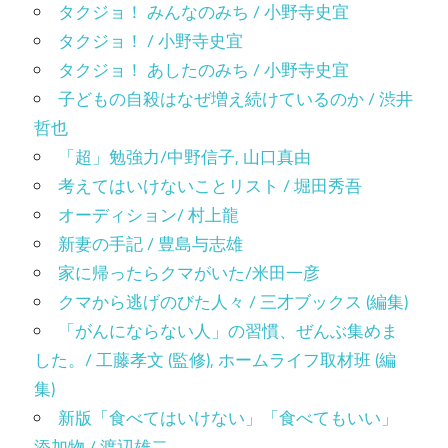
タクジョ！ みんなのみち / 小野寺史宜
タクジョ！ / 小野寺史宜
タクジョ！ あしたのみち / 小野寺史宜
子どもの自殺はなぜ増え続けているのか / 渋井
哲也
「超」勉強力/中野信子, 山口真由
考えてはいけないことリスト / 堀田秀吾
オーディション/ 村上龍
新妻の手記 / 豊島与志雄
家に帰ったらクマがいた/米田一彦
クマから逃げのびた人々 / 三才ブックス (編集)
「がんにならない人」の習慣、ぜんぶ集めま
した。/ 工藤孝文 (監修), ホームライフ取材班 (編
集)
新版「食べてはいけない」「食べてもいい」
添加物 / 渡辺雄二