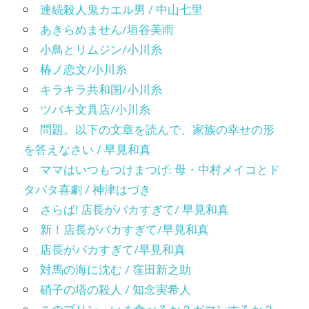
連続殺人鬼カエル男 / 中山七里
あきらめません/垣谷美雨
小鳥とリムジン/小川糸
椿ノ恋文/小川糸
キラキラ共和国/小川糸
ツバキ文具店/小川糸
問題。以下の文章を読んで、家族の幸せの形
を答えなさい / 早見和真
ママはいつもつけまつげ: 母・中村メイコとド
タバタ喜劇 / 神津はづき
さらば! 店長がバカすぎて/ 早見和真
新！店長がバカすぎて/早見和真
店長がバカすぎて/早見和真
対馬の海に沈む / 窪田新之助
硝子の塔の殺人 / 知念実希人