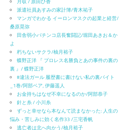
月収 / 原田ひ香
派遣社員あすみの家計簿/青木祐子
マンガでわかる イーロンマスクの起業と経営/
桑原晃弥
田舎弱小パチンコ店長奮闘記/堀田あきお＆か
よ
朽ちないサクラ/柚月裕子
蝶野正洋 『 プロレス名勝負とあの事件の裏の
裏 』/ 蝶野正洋
#違法ガール 履歴書に書けない私の裏バイト
_1巻/阿部ベア, 伊藤遥人
お金持ちはなぜ不幸になるのか/阿部恭子
針と糸 / 小川糸
ずっと幸せなら本なんて読まなかった: 人生の
悩み・苦しみに効く名作33 /三宅香帆
逃亡者は北へ向かう/柚月裕子