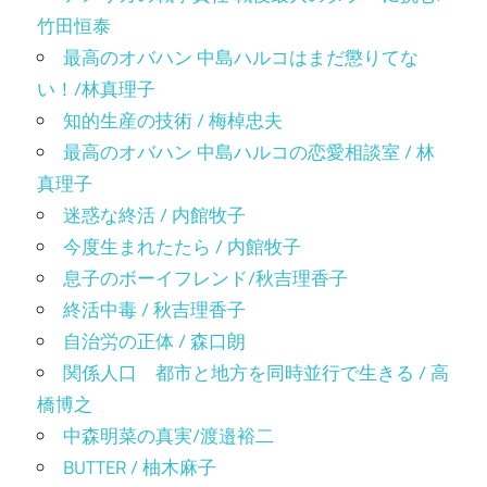
竹田恒泰
最高のオバハン 中島ハルコはまだ懲りてな
い！/林真理子
知的生産の技術 / 梅棹忠夫
最高のオバハン 中島ハルコの恋愛相談室 / 林
真理子
迷惑な終活 / 内館牧子
今度生まれたたら / 内館牧子
息子のボーイフレンド/秋吉理香子
終活中毒 / 秋吉理香子
自治労の正体 / 森口朗
関係人口 都市と地方を同時並行で生きる / 高
橋博之
中森明菜の真実/渡邉裕二
BUTTER / 柚木麻子