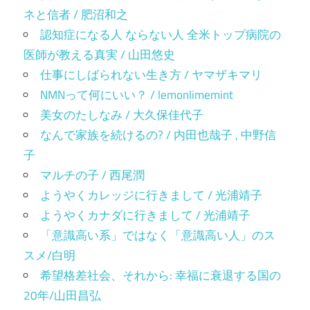
ネと信者 / 肥沼和之
認知症になる人 ならない人 全米トップ病院の
医師が教える真実 / 山田悠史
仕事にしばられない生き方 / ヤマザキマリ
NMNって何にいい？ / lemonlimemint
美女のたしなみ / 大久保佳代子
なんで家族を続けるの? / 内田也哉子 , 中野信
子
マルチの子 / 西尾潤
ようやくカレッジに行きまして / 光浦靖子
ようやくカナダに行きまして / 光浦靖子
「意識高い系」ではなく「意識高い人」のス
スメ/白明
希望格差社会、それから: 幸福に衰退する国の
20年/山田昌弘