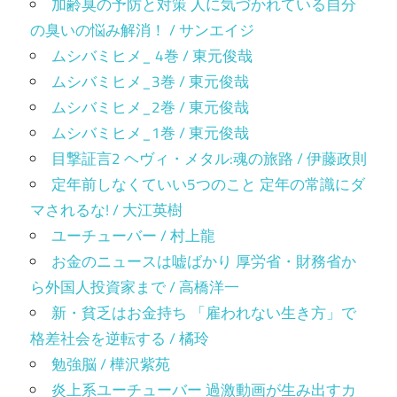
加齢臭の予防と対策 人に気づかれている自分
の臭いの悩み解消！ / サンエイジ
ムシバミヒメ_ 4巻 / 東元俊哉
ムシバミヒメ_3巻 / 東元俊哉
ムシバミヒメ_2巻 / 東元俊哉
ムシバミヒメ_1巻 / 東元俊哉
目撃証言2 ヘヴィ・メタル:魂の旅路 / 伊藤政則
定年前しなくていい5つのこと 定年の常識にダ
マされるな! / 大江英樹
ユーチューバー / 村上龍
お金のニュースは嘘ばかり 厚労省・財務省か
ら外国人投資家まで / 高橋洋一
新・貧乏はお金持ち 「雇われない生き方」で
格差社会を逆転する / 橘玲
勉強脳 / 樺沢紫苑
炎上系ユーチューバー 過激動画が生み出すカ