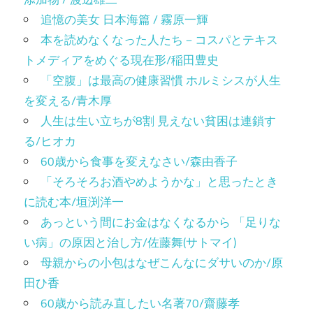
追憶の美女 日本海篇 / 霧原一輝
本を読めなくなった人たち－コスパとテキス
トメディアをめぐる現在形/稲田豊史
「空腹」は最高の健康習慣 ホルミシスが人生
を変える/青木厚
人生は生い立ちが8割 見えない貧困は連鎖す
る/ヒオカ
60歳から食事を変えなさい/森由香子
「そろそろお酒やめようかな」と思ったとき
に読む本/垣渕洋一
あっという間にお金はなくなるから 「足りな
い病」の原因と治し方/佐藤舞(サトマイ)
母親からの小包はなぜこんなにダサいのか/原
田ひ香
60歳から読み直したい名著70/齋藤孝