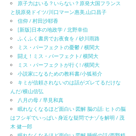
原子力はいる？いらない？原発大国フランス
と脱原発ドイツ/川口マーン惠美,山口昌子
信仰 / 村田沙耶香
[新版]日本の地政学 / 北野幸伯
ふくふく書房でお夜食を / 砂川雨路
ミス・パーフェクトの憂鬱 / 横関大
闘え！ミス・パーフェクト/ 横関大
ミス・パーフェクトが行く! /横関大
小説家になるための教科書/小狐裕介
キミが信頼されないのは話がズレてるだけな
んだ/横山信弘
八月の母 / 早見和真
眠れなくなるほど面白い 図解 脳の話: ヒトの脳
はフシギでいっぱい 身近な疑問でナゾを解明 / 茂
木 健一郎
眠れなくなるほど面白い 図解 睡眠の話/西野精