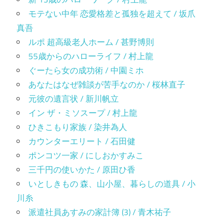
モテない中年 恋愛格差と孤独を超えて / 坂爪
真吾
ルポ 超高級老人ホーム / 甚野博則
55歳からのハローライフ / 村上龍
ぐーたら女の成功術 / 中園ミホ
あなたはなぜ雑談が苦手なのか / 桜林直子
元彼の遺言状 / 新川帆立
イン ザ・ミソスープ / 村上龍
ひきこもり家族 / 染井為人
カウンターエリート / 石田健
ポンコツ一家 / にしおかすみこ
三千円の使いかた / 原田ひ香
いとしきもの 森、山小屋、暮らしの道具 / 小
川糸
派遣社員あすみの家計簿 (3) / 青木祐子