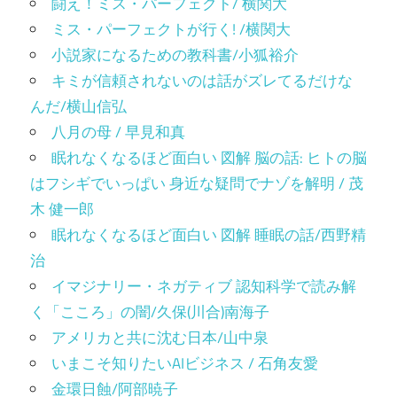
闘え！ミス・パーフェクト/ 横関大
ミス・パーフェクトが行く! /横関大
小説家になるための教科書/小狐裕介
キミが信頼されないのは話がズレてるだけな
んだ/横山信弘
八月の母 / 早見和真
眠れなくなるほど面白い 図解 脳の話: ヒトの脳
はフシギでいっぱい 身近な疑問でナゾを解明 / 茂
木 健一郎
眠れなくなるほど面白い 図解 睡眠の話/西野精
治
イマジナリー・ネガティブ 認知科学で読み解
く「こころ」の闇/久保(川合)南海子
アメリカと共に沈む日本/山中泉
いまこそ知りたいAIビジネス / 石角友愛
金環日蝕/阿部暁子