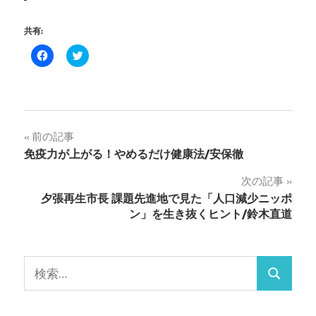
共有:
Facebook
ク
で
リ
共
ッ
有
ク
す
し
る
て
に
Twitter
は
で
ク
共
投
前の記事
リ
有
ッ
(新
免疫力が上がる！やめるだけ健康法/安保徹
ク
し
稿
し
い
て
ウ
次の記事
く
ィ
ナ
だ
ン
夕張再生市長 課題先進地で見た「人口減少ニッポ
さ
ド
い
ウ
ン」を生き抜くヒント/鈴木直道
ビ
(新
で
し
開
い
き
ゲ
ウ
ま
ィ
す)
検
ン
ー
ド
検
索:
ウ
で
シ
索
開
き