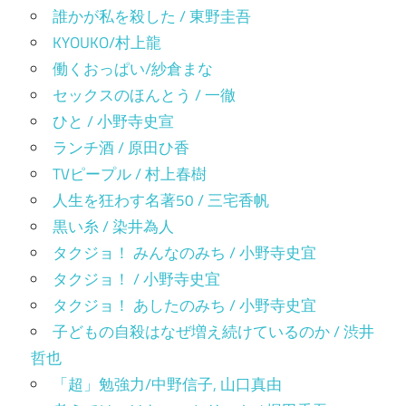
誰かが私を殺した / 東野圭吾
KYOUKO/村上龍
働くおっぱい/紗倉まな
セックスのほんとう / 一徹
ひと / 小野寺史宣
ランチ酒 / 原田ひ香
TVピープル / 村上春樹
人生を狂わす名著50 / 三宅香帆
黒い糸 / 染井為人
タクジョ！ みんなのみち / 小野寺史宜
タクジョ！ / 小野寺史宜
タクジョ！ あしたのみち / 小野寺史宜
子どもの自殺はなぜ増え続けているのか / 渋井
哲也
「超」勉強力/中野信子, 山口真由