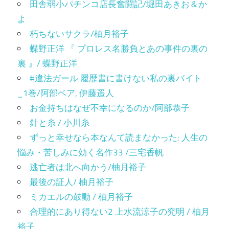
田舎弱小パチンコ店長奮闘記/堀田あきお＆か
よ
朽ちないサクラ/柚月裕子
蝶野正洋 『 プロレス名勝負とあの事件の裏の
裏 』/ 蝶野正洋
#違法ガール 履歴書に書けない私の裏バイト
_1巻/阿部ベア, 伊藤遥人
お金持ちはなぜ不幸になるのか/阿部恭子
針と糸 / 小川糸
ずっと幸せなら本なんて読まなかった: 人生の
悩み・苦しみに効く名作33 /三宅香帆
逃亡者は北へ向かう/柚月裕子
最後の証人/ 柚月裕子
ミカエルの鼓動 / 柚月裕子
合理的にあり得ない2 上水流涼子の究明 / 柚月
裕子