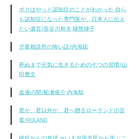
ボクはやっと認知症のことがわかった 自ら
も認知症になった専門医が、日本人に伝え
たい遺言/長谷川和夫,猪熊律子
児童相談所の怖い話/内海聡
死ぬまで元気に生きるための七つの習慣/山
田豊文
血液の闇/船瀬俊介,内海聡
君か、君以外か。君へ贈るローランドの言
葉/ROLAND
破綻からの奇蹟 〜いま夕張市民から学ぶこ