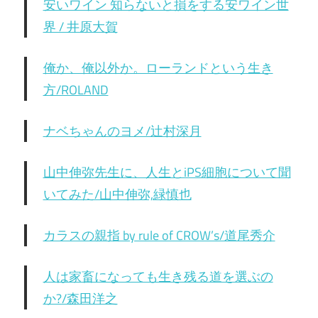
安いワイン 知らないと損をする安ワイン世
界 / 井原大賀
俺か、俺以外か。ローランドという生き
方/ROLAND
ナベちゃんのヨメ/辻村深月
山中伸弥先生に、人生とiPS細胞について聞
いてみた/山中伸弥,緑慎也
カラスの親指 by rule of CROW’s/道尾秀介
人は家畜になっても生き残る道を選ぶの
か?/森田洋之