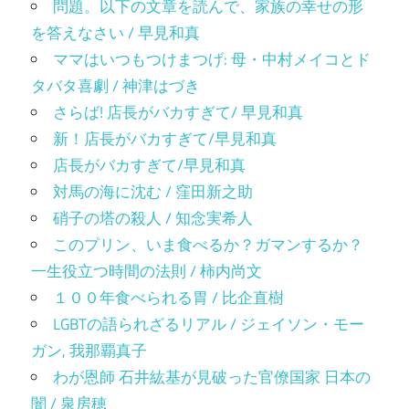
問題。以下の文章を読んで、家族の幸せの形
を答えなさい / 早見和真
ママはいつもつけまつげ: 母・中村メイコとド
タバタ喜劇 / 神津はづき
さらば! 店長がバカすぎて/ 早見和真
新！店長がバカすぎて/早見和真
店長がバカすぎて/早見和真
対馬の海に沈む / 窪田新之助
硝子の塔の殺人 / 知念実希人
このプリン、いま食べるか？ガマンするか？
一生役立つ時間の法則 / 柿内尚文
１００年食べられる胃 / 比企直樹
LGBTの語られざるリアル / ジェイソン・モー
ガン, 我那覇真子
わが恩師 石井紘基が見破った官僚国家 日本の
闇 / 泉房穂