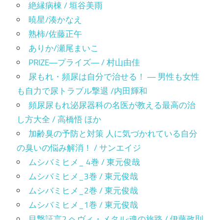
絶縁病棟 / 垣谷美雨
暁星/湊かなえ
熟柿/佐藤正午
ありか/瀬尾まいこ
PRIZE―プライズ― / 村山由佳
尿もれ・頻尿は自分で治せる！ ― 男性も女性
も自力で尿トラブル撃退 /内田輝和
頻尿尿もれ泌尿器科の名医が教える最高の治
し方大全 / 高橋悟 ほか
加齢臭の予防と対策 人に気づかれている自分
の臭いの悩み解消！ / サンエイジ
ムシバミヒメ_ 4巻 / 東元俊哉
ムシバミヒメ_3巻 / 東元俊哉
ムシバミヒメ_2巻 / 東元俊哉
ムシバミヒメ_1巻 / 東元俊哉
目撃証言2 ヘヴィ・メタル:魂の旅路 / 伊藤政則