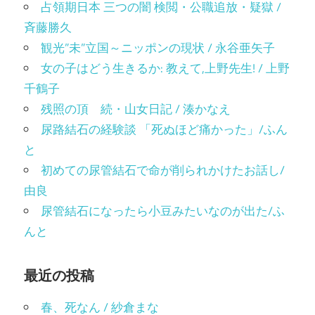
占領期日本 三つの闇 検閲・公職追放・疑獄 /
斉藤勝久
観光”未”立国～ニッポンの現状 / 永谷亜矢子
女の子はどう生きるか: 教えて,上野先生! / 上野
千鶴子
残照の頂 続・山女日記 / 湊かなえ
尿路結石の経験談 「死ぬほど痛かった」/ふん
と
初めての尿管結石で命が削られかけたお話し/
由良
尿管結石になったら小豆みたいなのが出た/ふ
んと
最近の投稿
春、死なん / 紗倉まな