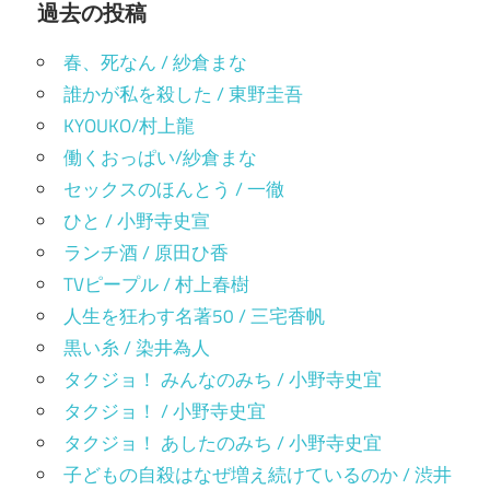
ま
過去の投稿
ョ
す)
ン
春、死なん / 紗倉まな
誰かが私を殺した / 東野圭吾
KYOUKO/村上龍
働くおっぱい/紗倉まな
セックスのほんとう / 一徹
ひと / 小野寺史宣
ランチ酒 / 原田ひ香
TVピープル / 村上春樹
人生を狂わす名著50 / 三宅香帆
黒い糸 / 染井為人
タクジョ！ みんなのみち / 小野寺史宜
タクジョ！ / 小野寺史宜
タクジョ！ あしたのみち / 小野寺史宜
子どもの自殺はなぜ増え続けているのか / 渋井