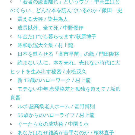
「若者の読書離れ」というウソ：中高生はど
のくらい、どんな本を読んでいるのか / 飯田一史
震える天秤 / 染井為人
成長以外、全て死 / 中野優作
年金だけでも暮らせます/萩原博子
昭和歌謡大全集 / 村上龍
日本を甦らせる「高市早苗」の敵 / 門田隆将
読まない人に、本を売れ。売れない時代に大
ヒットを生み出す秘密 / 永松茂久
新 13歳のハローワーク / 村上龍
モテない中年 恋愛格差と孤独を超えて / 坂爪
真吾
ルポ 超高級老人ホーム / 甚野博則
55歳からのハローライフ / 村上龍
ぐーたら女の成功術 / 中園ミホ
あなたはなぜ雑談が苦手なのか / 桜林直子