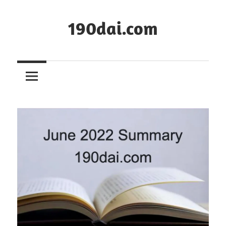
コ
ン
190dai.com
テ
ン
ツ
へ
ス
キ
ッ
プ