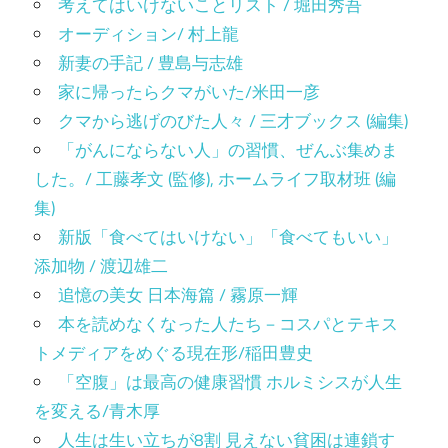
考えてはいけないことリスト / 堀田秀吾
オーディション/ 村上龍
新妻の手記 / 豊島与志雄
家に帰ったらクマがいた/米田一彦
クマから逃げのびた人々 / 三才ブックス (編集)
「がんにならない人」の習慣、ぜんぶ集めま
した。/ 工藤孝文 (監修), ホームライフ取材班 (編
集)
新版「食べてはいけない」「食べてもいい」
添加物 / 渡辺雄二
追憶の美女 日本海篇 / 霧原一輝
本を読めなくなった人たち－コスパとテキス
トメディアをめぐる現在形/稲田豊史
「空腹」は最高の健康習慣 ホルミシスが人生
を変える/青木厚
人生は生い立ちが8割 見えない貧困は連鎖す