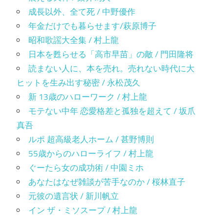
成長以外、全て死 / 中野優作
年金だけでも暮らせます/萩原博子
昭和歌謡大全集 / 村上龍
日本を甦らせる「高市早苗」の敵 / 門田隆将
読まない人に、本を売れ。売れない時代に大
ヒットを生み出す秘密 / 永松茂久
新 13歳のハローワーク / 村上龍
モテない中年 恋愛格差と孤独を超えて / 坂爪
真吾
ルポ 超高級老人ホーム / 甚野博則
55歳からのハローライフ / 村上龍
ぐーたら女の成功術 / 中園ミホ
あなたはなぜ雑談が苦手なのか / 桜林直子
元彼の遺言状 / 新川帆立
イン ザ・ミソスープ / 村上龍