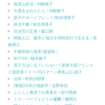
迷惑な終活 / 内館牧子
今度生まれたたら / 内館牧子
息子のボーイフレンド/秋吉理香子
終活中毒 / 秋吉理香子
自治労の正体 / 森口朗
関係人口 都市と地方を同時並行で生きる / 高
橋博之
中森明菜の真実/渡邉裕二
BUTTER / 柚木麻子
原子力はいる？いらない？原発大国フランス
と脱原発ドイツ/川口マーン惠美,山口昌子
信仰 / 村田沙耶香
[新版]日本の地政学 / 北野幸伯
ふくふく書房でお夜食を / 砂川雨路
ミス・パーフェクトの憂鬱 / 横関大