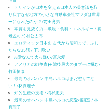
恒泰
デザインが日本を変える日本人の美意識を取
り戻すなぜ地方の小さな自動車会社マツダは世界
一になれたのか？/前田育男
本質を見抜く力―環境・食料・エネルギー / 養
老孟司,竹村公太郎
エロティック日本史 古代から昭和まで、ふし
だらな35話 / 下川耿史
Ai愛なんて大っ嫌い/冨永愛
アメリカの戦争責任 戦後最大のタブーに挑む/
竹田恒泰
最高のオバハン 中島ハルコはまだ懲りてな
い！/林真理子
知的生産の技術 / 梅棹忠夫
最高のオバハン 中島ハルコの恋愛相談室 / 林
真理子