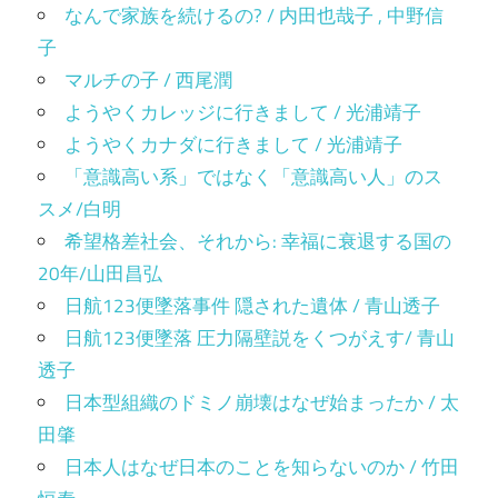
なんで家族を続けるの? / 内田也哉子 , 中野信
子
マルチの子 / 西尾潤
ようやくカレッジに行きまして / 光浦靖子
ようやくカナダに行きまして / 光浦靖子
「意識高い系」ではなく「意識高い人」のス
スメ/白明
希望格差社会、それから: 幸福に衰退する国の
20年/山田昌弘
日航123便墜落事件 隠された遺体 / 青山透子
日航123便墜落 圧力隔壁説をくつがえす/ 青山
透子
日本型組織のドミノ崩壊はなぜ始まったか / 太
田肇
日本人はなぜ日本のことを知らないのか / 竹田