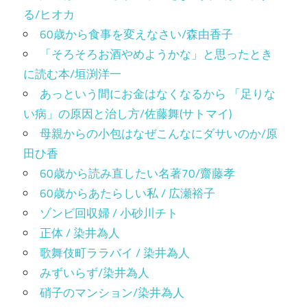
る/ヒオカ
60歳から食事を変えなさい/森由香子
「そろそろお酒やめようかな」と思ったとき
に読む本/垣渕洋一
あっという間にお金はなくなるから 「足りな
い病」の原因と治し方/佐藤舞(サトマイ)
母親からの小包はなぜこんなにダサいのか/原
田ひ香
60歳から読み直したい名著70/齋藤孝
60歳からあたらしい私 / 広瀬裕子
ゾンビ回収婦 / 小砂川チト
正体 / 染井為人
歌舞伎町ララバイ / 染井為人
みずいらず/染井為人
硝子のマンション/染井為人