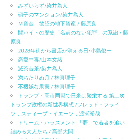
みずいらず/染井為人
硝子のマンション/染井為人
Ｍ資金 欲望の地下資産 / 藤原良
闇バイトの歴史「名前のない犯罪」の系譜 / 藤
原良
2028年街から書店が消える日/小島俊一
恋愛中毒/山本文緒
滅茶苦茶/染井為人
満ちたりぬ月 / 林真理子
不機嫌な果実 / 林真理子
トランプ・高市同盟で日米は繁栄する 第二次
トランプ政権の新世界構想 /フレッド・フライ
ツ，スティーブ・イエーツ，渡瀬裕哉
ドリーム・ハラスメント 「夢」で若者を追い
詰める大人たち / 高部大問