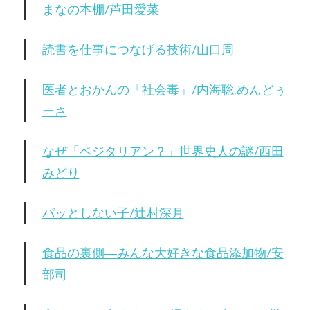
まなの本棚/芦田愛菜
読書を仕事につなげる技術/山口周
医者とおかんの「社会毒」/内海聡,めんどぅ
ーさ
なぜ「ベジタリアン？」世界史人の謎/西田
みどり
パッとしない子/辻村深月
食品の裏側―みんな大好きな食品添加物/安
部司