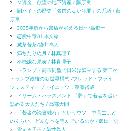
Ｍ資金 欲望の地下資産 / 藤原良
闇バイトの歴史「名前のない犯罪」の系譜 / 藤
原良
2028年街から書店が消える日/小島俊一
恋愛中毒/山本文緒
滅茶苦茶/染井為人
満ちたりぬ月 / 林真理子
不機嫌な果実 / 林真理子
トランプ・高市同盟で日米は繁栄する 第二次
トランプ政権の新世界構想 /フレッド・フライ
ツ，スティーブ・イエーツ，渡瀬裕哉
ドリーム・ハラスメント 「夢」で若者を追い
詰める大人たち / 高部大問
「若者の読書離れ」というウソ：中高生はど
のくらい、どんな本を読んでいるのか / 飯田一史
震える天秤 / 染井為人