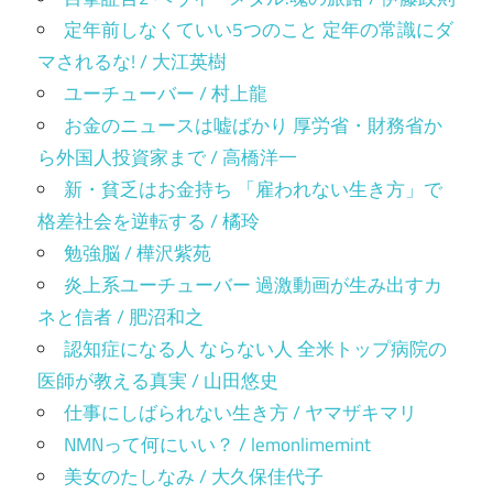
定年前しなくていい5つのこと 定年の常識にダ
マされるな! / 大江英樹
ユーチューバー / 村上龍
お金のニュースは嘘ばかり 厚労省・財務省か
ら外国人投資家まで / 高橋洋一
新・貧乏はお金持ち 「雇われない生き方」で
格差社会を逆転する / 橘玲
勉強脳 / 樺沢紫苑
炎上系ユーチューバー 過激動画が生み出すカ
ネと信者 / 肥沼和之
認知症になる人 ならない人 全米トップ病院の
医師が教える真実 / 山田悠史
仕事にしばられない生き方 / ヤマザキマリ
NMNって何にいい？ / lemonlimemint
美女のたしなみ / 大久保佳代子