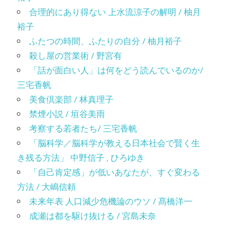
合理的にあり得ない 上水流涼子の解明 / 柚月
裕子
ふたつの時間、ふたりの自分 / 柚月裕子
殺し屋の営業術 / 野宮有
「話が面白い人」は何をどう読んでいるのか/
三宅香帆
美食倶楽部 / 林真理子
禁煙小説 / 垣谷美雨
考察する若者たち/ 三宅香帆
「脳科学／脳科学が教える日本社会で賢く生
き残る方法」 中野信子 , ひろゆき
「自己肯定感」が低いあなたが、すぐ変わる
方法 / 大嶋信頼
未来年表 人口減少危機論のウソ / 髙橋洋一
成瀬は都を駆け抜ける / 宮島未奈