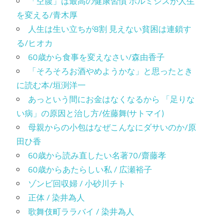
「空腹」は最高の健康習慣 ホルミシスが人生
を変える/青木厚
人生は生い立ちが8割 見えない貧困は連鎖す
る/ヒオカ
60歳から食事を変えなさい/森由香子
「そろそろお酒やめようかな」と思ったとき
に読む本/垣渕洋一
あっという間にお金はなくなるから 「足りな
い病」の原因と治し方/佐藤舞(サトマイ)
母親からの小包はなぜこんなにダサいのか/原
田ひ香
60歳から読み直したい名著70/齋藤孝
60歳からあたらしい私 / 広瀬裕子
ゾンビ回収婦 / 小砂川チト
正体 / 染井為人
歌舞伎町ララバイ / 染井為人