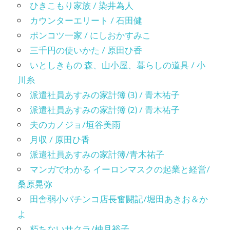
ひきこもり家族 / 染井為人
カウンターエリート / 石田健
ポンコツ一家 / にしおかすみこ
三千円の使いかた / 原田ひ香
いとしきもの 森、山小屋、暮らしの道具 / 小
川糸
派遣社員あすみの家計簿 (3) / 青木祐子
派遣社員あすみの家計簿 (2) / 青木祐子
夫のカノジョ/垣谷美雨
月収 / 原田ひ香
派遣社員あすみの家計簿/青木祐子
マンガでわかる イーロンマスクの起業と経営/
桑原晃弥
田舎弱小パチンコ店長奮闘記/堀田あきお＆か
よ
朽ちないサクラ/柚月裕子