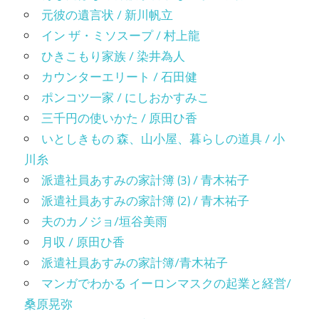
元彼の遺言状 / 新川帆立
イン ザ・ミソスープ / 村上龍
ひきこもり家族 / 染井為人
カウンターエリート / 石田健
ポンコツ一家 / にしおかすみこ
三千円の使いかた / 原田ひ香
いとしきもの 森、山小屋、暮らしの道具 / 小
川糸
派遣社員あすみの家計簿 (3) / 青木祐子
派遣社員あすみの家計簿 (2) / 青木祐子
夫のカノジョ/垣谷美雨
月収 / 原田ひ香
派遣社員あすみの家計簿/青木祐子
マンガでわかる イーロンマスクの起業と経営/
桑原晃弥