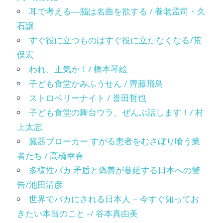
耳で考える―脳は名曲を欲する / 養老孟司・久
石譲
すぐ役に立つものはすぐ役に立たなくなる/荒
俣宏
われ、正気か！/ 橋本琴絵
子ども食堂かみふうせん / 齊藤飛鳥
ストロベリーナイト / 誉田哲也
子ども食堂の舞台ウラ、ぜんぶ話します！/ 村
上太志
臓器ブローカー すがる患者をむさぼり喰う業
者たち / 高橋幸春
多様性バカ 矛盾と偽善が蔓延する日本への警
告/池田清彦
世界でバカにされる日本人 – 今すぐ知ってお
きたい本当のこと -/ 谷本真由美