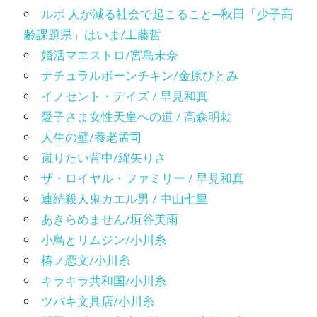
ルポ 人が減る社会で起こること─秋田「少子高
齢課題県」はいま/工藤哲
婚活マエストロ/宮島未奈
ナチュラルボーンチキン/金原ひとみ
イノセント・デイズ / 早見和真
愛子さま女性天皇への道 / 高森明勅
人生の壁/養老孟司
蹴りたい背中/綿矢りさ
ザ・ロイヤル・ファミリー / 早見和真
連続殺人鬼カエル男 / 中山七里
あきらめません/垣谷美雨
小鳥とリムジン/小川糸
椿ノ恋文/小川糸
キラキラ共和国/小川糸
ツバキ文具店/小川糸