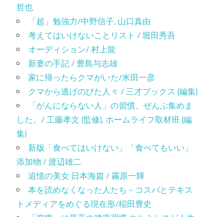
哲也
「超」勉強力/中野信子, 山口真由
考えてはいけないことリスト / 堀田秀吾
オーディション/ 村上龍
新妻の手記 / 豊島与志雄
家に帰ったらクマがいた/米田一彦
クマから逃げのびた人々 / 三才ブックス (編集)
「がんにならない人」の習慣、ぜんぶ集めま
した。/ 工藤孝文 (監修), ホームライフ取材班 (編
集)
新版「食べてはいけない」「食べてもいい」
添加物 / 渡辺雄二
追憶の美女 日本海篇 / 霧原一輝
本を読めなくなった人たち－コスパとテキス
トメディアをめぐる現在形/稲田豊史