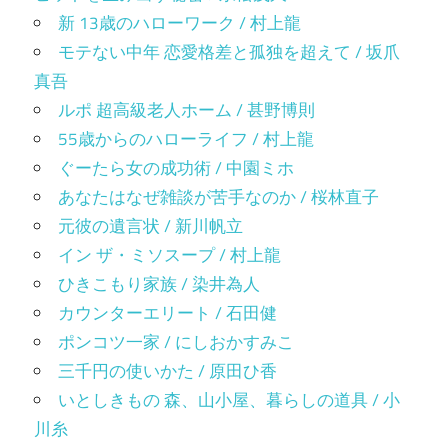
新 13歳のハローワーク / 村上龍
モテない中年 恋愛格差と孤独を超えて / 坂爪
真吾
ルポ 超高級老人ホーム / 甚野博則
55歳からのハローライフ / 村上龍
ぐーたら女の成功術 / 中園ミホ
あなたはなぜ雑談が苦手なのか / 桜林直子
元彼の遺言状 / 新川帆立
イン ザ・ミソスープ / 村上龍
ひきこもり家族 / 染井為人
カウンターエリート / 石田健
ポンコツ一家 / にしおかすみこ
三千円の使いかた / 原田ひ香
いとしきもの 森、山小屋、暮らしの道具 / 小
川糸