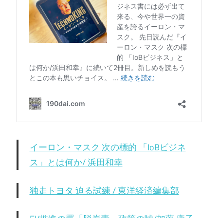
イーロン・マスク 次の標的 「IoBビジネ
ス」とは何か/ 浜田和幸
独走トヨタ 迫る試練 / 東洋経済編集部