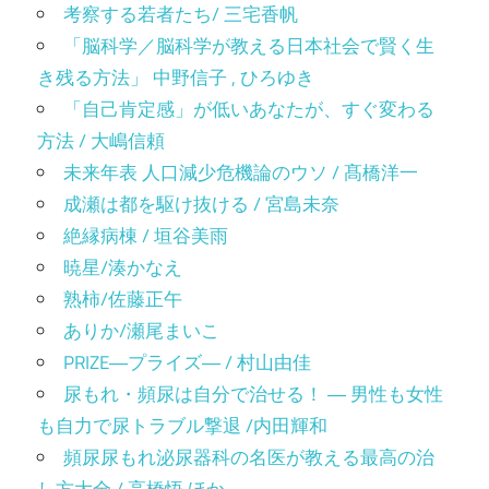
考察する若者たち/ 三宅香帆
「脳科学／脳科学が教える日本社会で賢く生
き残る方法」 中野信子 , ひろゆき
「自己肯定感」が低いあなたが、すぐ変わる
方法 / 大嶋信頼
未来年表 人口減少危機論のウソ / 髙橋洋一
成瀬は都を駆け抜ける / 宮島未奈
絶縁病棟 / 垣谷美雨
暁星/湊かなえ
熟柿/佐藤正午
ありか/瀬尾まいこ
PRIZE―プライズ― / 村山由佳
尿もれ・頻尿は自分で治せる！ ― 男性も女性
も自力で尿トラブル撃退 /内田輝和
頻尿尿もれ泌尿器科の名医が教える最高の治