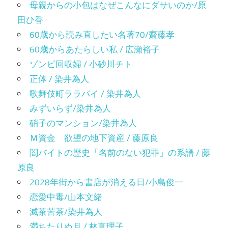
母親からの小包はなぜこんなにダサいのか/原
田ひ香
60歳から読み直したい名著70/齋藤孝
60歳からあたらしい私 / 広瀬裕子
ゾンビ回収婦 / 小砂川チト
正体 / 染井為人
歌舞伎町ララバイ / 染井為人
みずいらず/染井為人
硝子のマンション/染井為人
Ｍ資金 欲望の地下資産 / 藤原良
闇バイトの歴史「名前のない犯罪」の系譜 / 藤
原良
2028年街から書店が消える日/小島俊一
恋愛中毒/山本文緒
滅茶苦茶/染井為人
満ちたりぬ月 / 林真理子