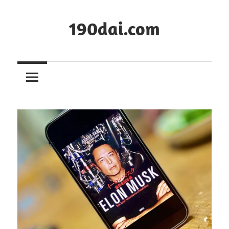
コ
ン
190dai.com
テ
ン
ツ
へ
ス
キ
ッ
プ