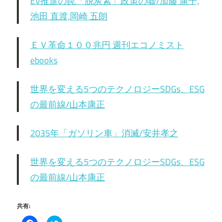
EV推進の罠「脱炭素」政策の嘘/加藤 康子,
池田 直渡,岡崎 五朗
ＥＶ革命１００兆円 週刊エコノミスト
ebooks
世界を変える5つのテクノロジーSDGs、ESG
の最前線/山本康正
2035年「ガソリン車」消滅/安井孝之
世界を変える5つのテクノロジーSDGs、ESG
の最前線/山本康正
共有: