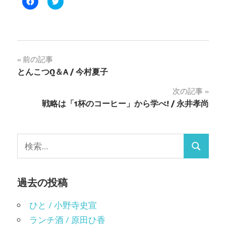
Facebook
ク
で
リ
共
ッ
有
ク
す
し
る
て
に
Twitter
は
で
ク
共
投
前の記事
リ
有
ッ
(新
とんこつQ＆A / 今村夏子
ク
し
稿
し
い
て
ウ
次の記事
く
ィ
ナ
だ
ン
戦略は「1杯のコーヒー」から学べ! / 永井孝尚
さ
ド
い
ウ
ビ
(新
で
し
開
い
き
ゲ
ウ
ま
検
ィ
す)
検
ン
索:
ー
ド
ウ
索
で
シ
開
過去の投稿
き
ま
ョ
す)
ひと / 小野寺史宣
ン
ランチ酒 / 原田ひ香