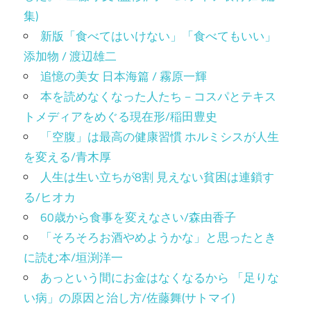
集)
新版「食べてはいけない」「食べてもいい」
添加物 / 渡辺雄二
追憶の美女 日本海篇 / 霧原一輝
本を読めなくなった人たち－コスパとテキス
トメディアをめぐる現在形/稲田豊史
「空腹」は最高の健康習慣 ホルミシスが人生
を変える/青木厚
人生は生い立ちが8割 見えない貧困は連鎖す
る/ヒオカ
60歳から食事を変えなさい/森由香子
「そろそろお酒やめようかな」と思ったとき
に読む本/垣渕洋一
あっという間にお金はなくなるから 「足りな
い病」の原因と治し方/佐藤舞(サトマイ)