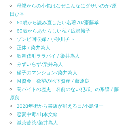
母親からの小包はなぜこんなにダサいのか/原
田ひ香
60歳から読み直したい名著70/齋藤孝
60歳からあたらしい私 / 広瀬裕子
ゾンビ回収婦 / 小砂川チト
正体 / 染井為人
歌舞伎町ララバイ / 染井為人
みずいらず/染井為人
硝子のマンション/染井為人
Ｍ資金 欲望の地下資産 / 藤原良
闇バイトの歴史「名前のない犯罪」の系譜 / 藤
原良
2028年街から書店が消える日/小島俊一
恋愛中毒/山本文緒
滅茶苦茶/染井為人