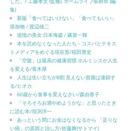
した。/ 工藤孝文 (監修), ホームライフ取材班 (編
集)
新版「食べてはいけない」「食べてもいい」
添加物 / 渡辺雄二
追憶の美女 日本海篇 / 霧原一輝
本を読めなくなった人たち－コスパとテキス
トメディアをめぐる現在形/稲田豊史
「空腹」は最高の健康習慣 ホルミシスが人生
を変える/青木厚
人生は生い立ちが8割 見えない貧困は連鎖す
る/ヒオカ
60歳から食事を変えなさい/森由香子
「そろそろお酒やめようかな」と思ったとき
に読む本/垣渕洋一
あっという間にお金はなくなるから 「足りな
い病」の原因と治し方/佐藤舞(サトマイ)