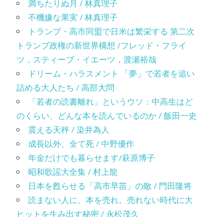
満ちたりぬ月 / 林真理子
不機嫌な果実 / 林真理子
トランプ・高市同盟で日米は繁栄する 第二次
トランプ政権の新世界構想 /フレッド・フライ
ツ，スティーブ・イエーツ，渡瀬裕哉
ドリーム・ハラスメント 「夢」で若者を追い
詰める大人たち / 高部大問
「若者の読書離れ」というウソ：中高生はど
のくらい、どんな本を読んでいるのか / 飯田一史
震える天秤 / 染井為人
成長以外、全て死 / 中野優作
年金だけでも暮らせます/萩原博子
昭和歌謡大全集 / 村上龍
日本を甦らせる「高市早苗」の敵 / 門田隆将
読まない人に、本を売れ。売れない時代に大
ヒットを生み出す秘密 / 永松茂久