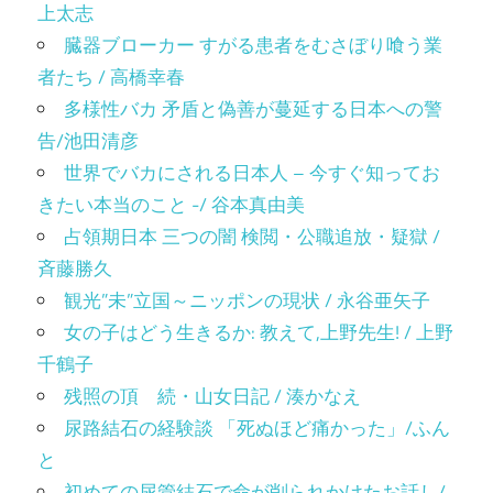
上太志
臓器ブローカー すがる患者をむさぼり喰う業
者たち / 高橋幸春
多様性バカ 矛盾と偽善が蔓延する日本への警
告/池田清彦
世界でバカにされる日本人 – 今すぐ知ってお
きたい本当のこと -/ 谷本真由美
占領期日本 三つの闇 検閲・公職追放・疑獄 /
斉藤勝久
観光”未”立国～ニッポンの現状 / 永谷亜矢子
女の子はどう生きるか: 教えて,上野先生! / 上野
千鶴子
残照の頂 続・山女日記 / 湊かなえ
尿路結石の経験談 「死ぬほど痛かった」/ふん
と
初めての尿管結石で命が削られかけたお話し/