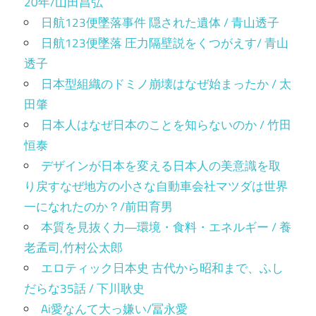
20年/山田昌弘
日航123便墜落事件 隠された遺体 / 青山透子
日航123便墜落 圧力隔壁説をくつがえす/ 青山
透子
日本型組織のドミノ崩壊はなぜ始まったか / 太
田肇
日本人はなぜ日本のことを知らないのか / 竹田
恒泰
デザインが日本を変える日本人の美意識を取
り戻すなぜ地方の小さな自動車会社マツダは世界
一になれたのか？/前田育男
本質を見抜く力―環境・食料・エネルギー / 養
老孟司,竹村公太郎
エロティック日本史 古代から昭和まで、ふし
だらな35話 / 下川耿史
Ai愛なんて大っ嫌い/冨永愛