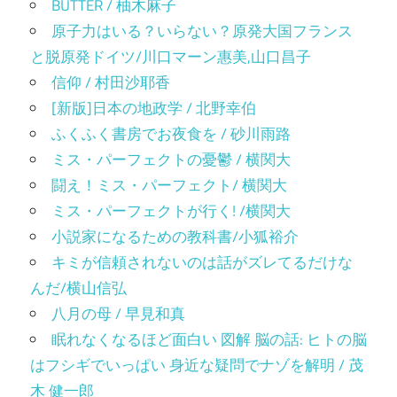
BUTTER / 柚木麻子
原子力はいる？いらない？原発大国フランス
と脱原発ドイツ/川口マーン惠美,山口昌子
信仰 / 村田沙耶香
[新版]日本の地政学 / 北野幸伯
ふくふく書房でお夜食を / 砂川雨路
ミス・パーフェクトの憂鬱 / 横関大
闘え！ミス・パーフェクト/ 横関大
ミス・パーフェクトが行く! /横関大
小説家になるための教科書/小狐裕介
キミが信頼されないのは話がズレてるだけな
んだ/横山信弘
八月の母 / 早見和真
眠れなくなるほど面白い 図解 脳の話: ヒトの脳
はフシギでいっぱい 身近な疑問でナゾを解明 / 茂
木 健一郎