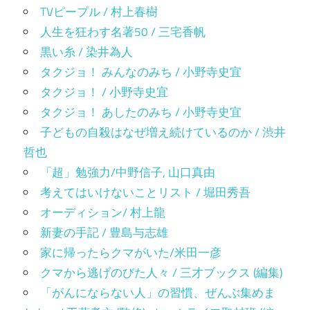
TVピープル / 村上春樹
人生を狂わす名著50 / 三宅香帆
黒い糸 / 染井為人
タクジョ！ みんなのみち / 小野寺史宜
タクジョ！ / 小野寺史宜
タクジョ！ あしたのみち / 小野寺史宜
子どもの自殺はなぜ増え続けているのか / 渋井
哲也
「超」勉強力/中野信子, 山口真由
考えてはいけないことリスト / 堀田秀吾
オーディション/ 村上龍
新妻の手記 / 豊島与志雄
家に帰ったらクマがいた/米田一彦
クマから逃げのびた人々 / 三才ブックス (編集)
「がんにならない人」の習慣、ぜんぶ集めま