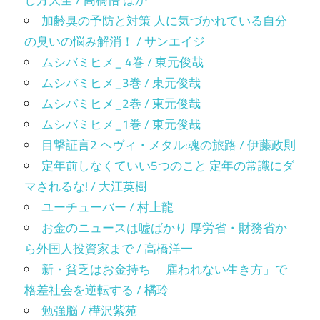
し方大全 / 高橋悟 ほか
加齢臭の予防と対策 人に気づかれている自分
の臭いの悩み解消！ / サンエイジ
ムシバミヒメ_ 4巻 / 東元俊哉
ムシバミヒメ_3巻 / 東元俊哉
ムシバミヒメ_2巻 / 東元俊哉
ムシバミヒメ_1巻 / 東元俊哉
目撃証言2 ヘヴィ・メタル:魂の旅路 / 伊藤政則
定年前しなくていい5つのこと 定年の常識にダ
マされるな! / 大江英樹
ユーチューバー / 村上龍
お金のニュースは嘘ばかり 厚労省・財務省か
ら外国人投資家まで / 高橋洋一
新・貧乏はお金持ち 「雇われない生き方」で
格差社会を逆転する / 橘玲
勉強脳 / 樺沢紫苑