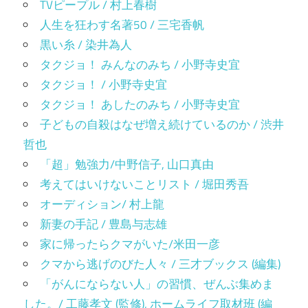
TVピープル / 村上春樹
人生を狂わす名著50 / 三宅香帆
黒い糸 / 染井為人
タクジョ！ みんなのみち / 小野寺史宜
タクジョ！ / 小野寺史宜
タクジョ！ あしたのみち / 小野寺史宜
子どもの自殺はなぜ増え続けているのか / 渋井
哲也
「超」勉強力/中野信子, 山口真由
考えてはいけないことリスト / 堀田秀吾
オーディション/ 村上龍
新妻の手記 / 豊島与志雄
家に帰ったらクマがいた/米田一彦
クマから逃げのびた人々 / 三才ブックス (編集)
「がんにならない人」の習慣、ぜんぶ集めま
した。/ 工藤孝文 (監修), ホームライフ取材班 (編