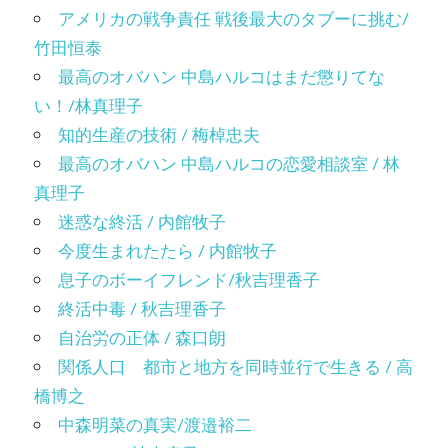
アメリカの戦争責任 戦後最大のタブーに挑む/
竹田恒泰
最高のオバハン 中島ハルコはまだ懲りてな
い！/林真理子
知的生産の技術 / 梅棹忠夫
最高のオバハン 中島ハルコの恋愛相談室 / 林
真理子
迷惑な終活 / 内館牧子
今度生まれたたら / 内館牧子
息子のボーイフレンド/秋吉理香子
終活中毒 / 秋吉理香子
自治労の正体 / 森口朗
関係人口 都市と地方を同時並行で生きる / 高
橋博之
中森明菜の真実/渡邉裕二