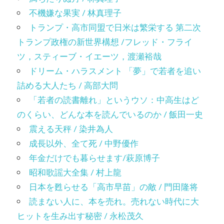
不機嫌な果実 / 林真理子
トランプ・高市同盟で日米は繁栄する 第二次
トランプ政権の新世界構想 /フレッド・フライ
ツ，スティーブ・イエーツ，渡瀬裕哉
ドリーム・ハラスメント 「夢」で若者を追い
詰める大人たち / 高部大問
「若者の読書離れ」というウソ：中高生はど
のくらい、どんな本を読んでいるのか / 飯田一史
震える天秤 / 染井為人
成長以外、全て死 / 中野優作
年金だけでも暮らせます/萩原博子
昭和歌謡大全集 / 村上龍
日本を甦らせる「高市早苗」の敵 / 門田隆将
読まない人に、本を売れ。売れない時代に大
ヒットを生み出す秘密 / 永松茂久