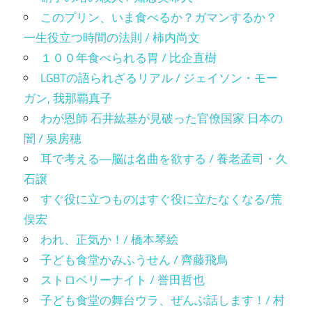
このプリン、いま食べるか？ガマンするか？
一生役立つ時間の法則 / 柿内尚文
１００年食べられる胃 / 比企直樹
LGBTの語られざるリアル / ジェイソン・モー
ガン, 我那覇真子
わが恩師 石井紘基が見破った官僚国家 日本の
闇 / 泉房穂
耳で考える―脳は名曲を欲する / 養老孟司・久
石譲
すぐ役に立つものはすぐ役に立たなくなる/荒
俣宏
われ、正気か！/ 橋本琴絵
子ども食堂かみふうせん / 齊藤飛鳥
ストロベリーナイト / 誉田哲也
子ども食堂の舞台ウラ、ぜんぶ話します！/ 村