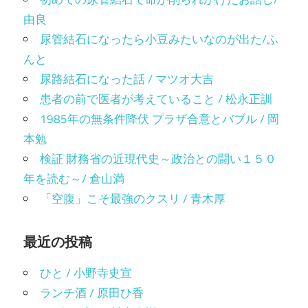
由良
尿管結石になったら小豆みたいなのが出た/ふ
んと
尿路結石になった話 / マツオ大吉
患者の前で医者が考えていること / 松永正訓
1985年の無条件降伏 プラザ合意とバブル / 岡
本勉
検証 財務省の近現代史～政治との闘い１５０
年を読む～/ 倉山満
「空腹」こそ最強のクスリ / 青木厚
最近の投稿
ひと / 小野寺史宣
ランチ酒 / 原田ひ香