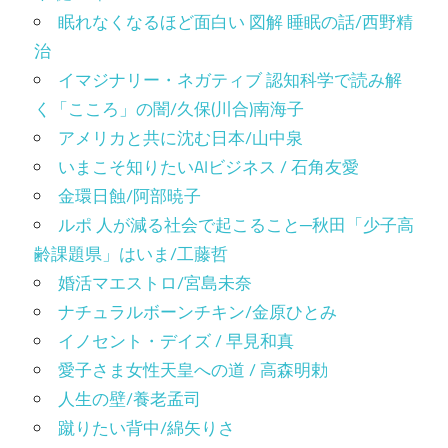
眠れなくなるほど面白い 図解 睡眠の話/西野精
治
イマジナリー・ネガティブ 認知科学で読み解
く「こころ」の闇/久保(川合)南海子
アメリカと共に沈む日本/山中泉
いまこそ知りたいAIビジネス / 石角友愛
金環日蝕/阿部暁子
ルポ 人が減る社会で起こること─秋田「少子高
齢課題県」はいま/工藤哲
婚活マエストロ/宮島未奈
ナチュラルボーンチキン/金原ひとみ
イノセント・デイズ / 早見和真
愛子さま女性天皇への道 / 高森明勅
人生の壁/養老孟司
蹴りたい背中/綿矢りさ