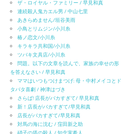
ザ・ロイヤル・ファミリー / 早見和真
連続殺人鬼カエル男 / 中山七里
あきらめません/垣谷美雨
小鳥とリムジン/小川糸
椿ノ恋文/小川糸
キラキラ共和国/小川糸
ツバキ文具店/小川糸
問題。以下の文章を読んで、家族の幸せの形
を答えなさい / 早見和真
ママはいつもつけまつげ: 母・中村メイコとド
タバタ喜劇 / 神津はづき
さらば! 店長がバカすぎて/ 早見和真
新！店長がバカすぎて/早見和真
店長がバカすぎて/早見和真
対馬の海に沈む / 窪田新之助
硝子の塔の殺人 / 知念実希人