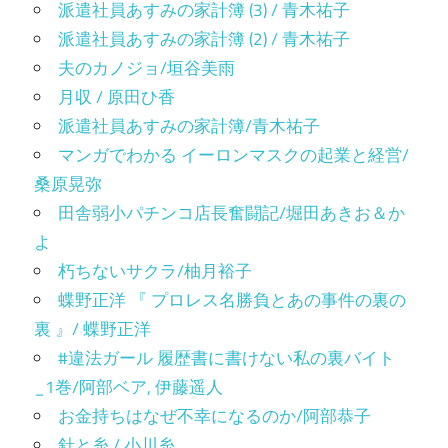
派遣社員あすみの家計簿 (3) / 青木祐子
派遣社員あすみの家計簿 (2) / 青木祐子
夫のカノジョ/垣谷美雨
月収 / 原田ひ香
派遣社員あすみの家計簿/青木祐子
マンガでわかる イーロンマスクの起業と経営/
桑原晃弥
田舎弱小パチンコ店長奮闘記/堀田あきお＆か
よ
朽ちないサクラ/柚月裕子
蝶野正洋 『 プロレス名勝負とあの事件の裏の
裏 』/ 蝶野正洋
#違法ガール 履歴書に書けない私の裏バイト
_1巻/阿部ベア, 伊藤遥人
お金持ちはなぜ不幸になるのか/阿部恭子
針と糸 / 小川糸