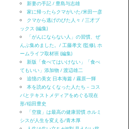
新妻の手記 / 豊島与志雄
家に帰ったらクマがいた/米田一彦
クマから逃げのびた人々 / 三才ブ
ックス (編集)
「がんにならない人」の習慣、ぜ
んぶ集めました。/ 工藤孝文 (監修), ホ
ームライフ取材班 (編集)
新版「食べてはいけない」「食べ
てもいい」添加物 / 渡辺雄二
追憶の美女 日本海篇 / 霧原一輝
本を読めなくなった人たち－コス
パとテキストメディアをめぐる現在
形/稲田豊史
「空腹」は最高の健康習慣 ホルミ
シスが人生を変える/青木厚
人生は生い立ちが8割 見えない貧