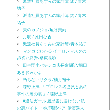
派遣社員あすみの家計簿 (3) / 青木
祐子
派遣社員あすみの家計簿 (2) / 青木
祐子
夫のカノジョ/垣谷美雨
月収 / 原田ひ香
派遣社員あすみの家計簿/青木祐子
マンガでわかる イーロンマスクの
起業と経営/桑原晃弥
田舎弱小パチンコ店長奮闘記/堀田
あきお＆かよ
朽ちないサクラ/柚月裕子
蝶野正洋 『 プロレス名勝負とあの
事件の裏の裏 』/ 蝶野正洋
#違法ガール 履歴書に書けない私
の裏バイト_1巻/阿部ベア, 伊藤遥人