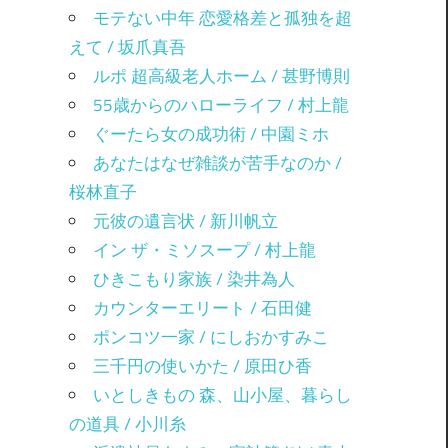
モテない中年 恋愛格差と孤独を超
えて / 坂爪真吾
ルポ 超高級老人ホーム / 甚野博則
55歳からのハローライフ / 村上龍
ぐーたら女の成功術 / 中園ミホ
あなたはなぜ雑談が苦手なのか /
桜林直子
元彼の遺言状 / 新川帆立
イン ザ・ミソスープ / 村上龍
ひきこもり家族 / 染井為人
カウンターエリート / 石田健
ポンコツ一家 / にしおかすみこ
三千円の使いかた / 原田ひ香
いとしきもの 森、山小屋、暮らし
の道具 / 小川糸