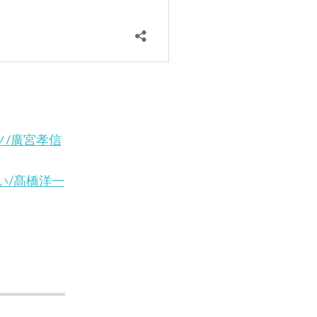
/廣宮孝信
い/髙橋洋一