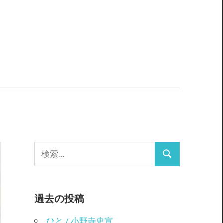
検
検
索:
索
過去の投稿
ひと / 小野寺史宣