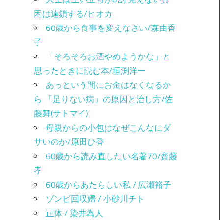
困は連鎖する/ヒオカ
60歳から食事を変えなさい/森由香
子
「そろそろお酒やめようかな」と
思ったときに読む本/垣渕洋一
あっという間にお金はなくなるか
ら 「足りない病」の原因と治し方/佐
藤舞(サトマイ)
母親からの小包はなぜこんなにダ
サいのか/原田ひ香
60歳から読み直したい名著70/齋藤
孝
60歳からあたらしい私 / 広瀬裕子
ゾンビ回収婦 / 小砂川チト
正体 / 染井為人