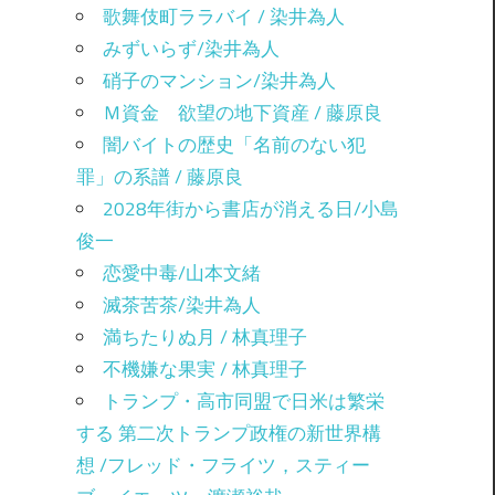
歌舞伎町ララバイ / 染井為人
みずいらず/染井為人
硝子のマンション/染井為人
Ｍ資金 欲望の地下資産 / 藤原良
闇バイトの歴史「名前のない犯
罪」の系譜 / 藤原良
2028年街から書店が消える日/小島
俊一
恋愛中毒/山本文緒
滅茶苦茶/染井為人
満ちたりぬ月 / 林真理子
不機嫌な果実 / 林真理子
トランプ・高市同盟で日米は繁栄
する 第二次トランプ政権の新世界構
想 /フレッド・フライツ，スティー