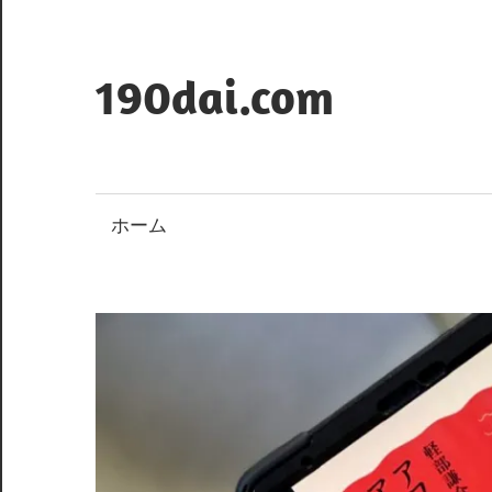
コ
ン
テ
190dai.com
ン
ツ
へ
ス
ホーム
キ
ッ
プ