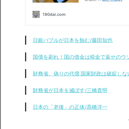
日銀バブルが日本を蝕む/藤田知也
国債を刷れ！国の借金は税金で返せのウソ
財務省、偽りの代償 国家財政は破綻しな
財務省が日本を滅ぼす/三橋貴明
日本の「老後」の正体/髙橋洋一