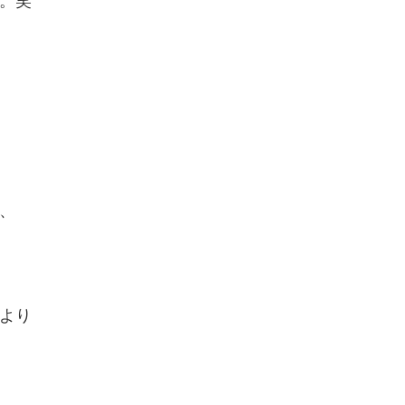
。笑
、
より