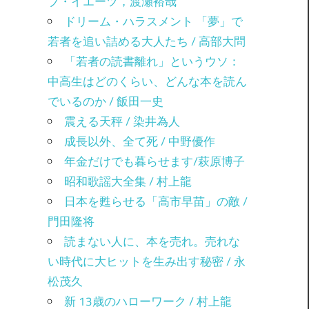
ブ・イエーツ，渡瀬裕哉
ドリーム・ハラスメント 「夢」で
若者を追い詰める大人たち / 高部大問
「若者の読書離れ」というウソ：
中高生はどのくらい、どんな本を読ん
でいるのか / 飯田一史
震える天秤 / 染井為人
成長以外、全て死 / 中野優作
年金だけでも暮らせます/萩原博子
昭和歌謡大全集 / 村上龍
日本を甦らせる「高市早苗」の敵 /
門田隆将
読まない人に、本を売れ。売れな
い時代に大ヒットを生み出す秘密 / 永
松茂久
新 13歳のハローワーク / 村上龍