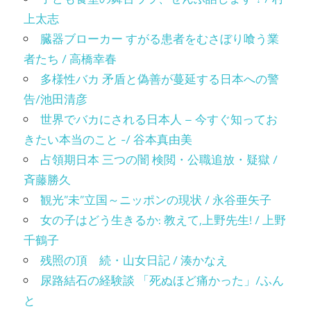
上太志
臓器ブローカー すがる患者をむさぼり喰う業
者たち / 高橋幸春
多様性バカ 矛盾と偽善が蔓延する日本への警
告/池田清彦
世界でバカにされる日本人 – 今すぐ知ってお
きたい本当のこと -/ 谷本真由美
占領期日本 三つの闇 検閲・公職追放・疑獄 /
斉藤勝久
観光”未”立国～ニッポンの現状 / 永谷亜矢子
女の子はどう生きるか: 教えて,上野先生! / 上野
千鶴子
残照の頂 続・山女日記 / 湊かなえ
尿路結石の経験談 「死ぬほど痛かった」/ふん
と