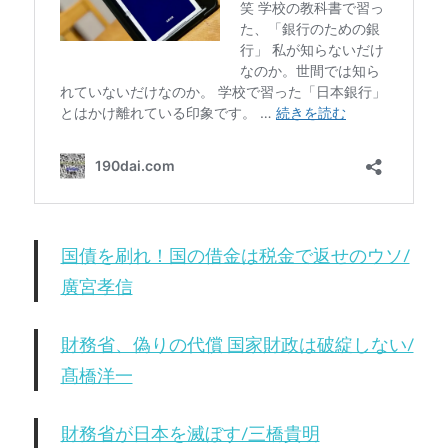
国債を刷れ！国の借金は税金で返せのウソ/
廣宮孝信
財務省、偽りの代償 国家財政は破綻しない/
髙橋洋一
財務省が日本を滅ぼす/三橋貴明