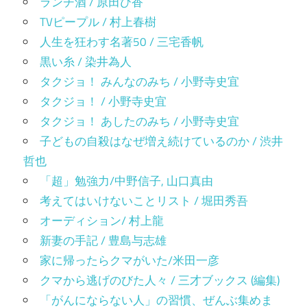
ランチ酒 / 原田ひ香
TVピープル / 村上春樹
人生を狂わす名著50 / 三宅香帆
黒い糸 / 染井為人
タクジョ！ みんなのみち / 小野寺史宜
タクジョ！ / 小野寺史宜
タクジョ！ あしたのみち / 小野寺史宜
子どもの自殺はなぜ増え続けているのか / 渋井
哲也
「超」勉強力/中野信子, 山口真由
考えてはいけないことリスト / 堀田秀吾
オーディション/ 村上龍
新妻の手記 / 豊島与志雄
家に帰ったらクマがいた/米田一彦
クマから逃げのびた人々 / 三才ブックス (編集)
「がんにならない人」の習慣、ぜんぶ集めま