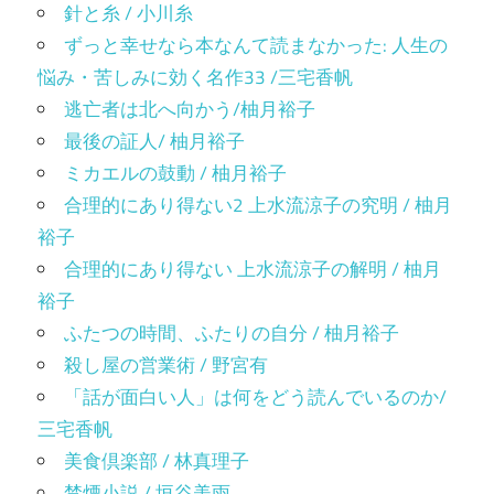
針と糸 / 小川糸
ずっと幸せなら本なんて読まなかった: 人生の
悩み・苦しみに効く名作33 /三宅香帆
逃亡者は北へ向かう/柚月裕子
最後の証人/ 柚月裕子
ミカエルの鼓動 / 柚月裕子
合理的にあり得ない2 上水流涼子の究明 / 柚月
裕子
合理的にあり得ない 上水流涼子の解明 / 柚月
裕子
ふたつの時間、ふたりの自分 / 柚月裕子
殺し屋の営業術 / 野宮有
「話が面白い人」は何をどう読んでいるのか/
三宅香帆
美食倶楽部 / 林真理子
禁煙小説 / 垣谷美雨