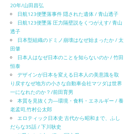
20年/山田昌弘
日航123便墜落事件 隠された遺体 / 青山透子
日航123便墜落 圧力隔壁説をくつがえす/ 青山
透子
日本型組織のドミノ崩壊はなぜ始まったか / 太
田肇
日本人はなぜ日本のことを知らないのか / 竹田
恒泰
デザインが日本を変える日本人の美意識を取
り戻すなぜ地方の小さな自動車会社マツダは世界
一になれたのか？/前田育男
本質を見抜く力―環境・食料・エネルギー / 養
老孟司,竹村公太郎
エロティック日本史 古代から昭和まで、ふし
だらな35話 / 下川耿史