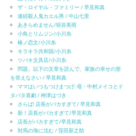
ザ・ロイヤル・ファミリー / 早見和真
連続殺人鬼カエル男 / 中山七里
あきらめません/垣谷美雨
小鳥とリムジン/小川糸
椿ノ恋文/小川糸
キラキラ共和国/小川糸
ツバキ文具店/小川糸
問題。以下の文章を読んで、家族の幸せの形
を答えなさい / 早見和真
ママはいつもつけまつげ: 母・中村メイコとド
タバタ喜劇 / 神津はづき
さらば! 店長がバカすぎて/ 早見和真
新！店長がバカすぎて/早見和真
店長がバカすぎて/早見和真
対馬の海に沈む / 窪田新之助