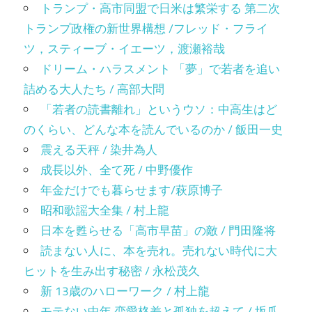
トランプ・高市同盟で日米は繁栄する 第二次
トランプ政権の新世界構想 /フレッド・フライ
ツ，スティーブ・イエーツ，渡瀬裕哉
ドリーム・ハラスメント 「夢」で若者を追い
詰める大人たち / 高部大問
「若者の読書離れ」というウソ：中高生はど
のくらい、どんな本を読んでいるのか / 飯田一史
震える天秤 / 染井為人
成長以外、全て死 / 中野優作
年金だけでも暮らせます/萩原博子
昭和歌謡大全集 / 村上龍
日本を甦らせる「高市早苗」の敵 / 門田隆将
読まない人に、本を売れ。売れない時代に大
ヒットを生み出す秘密 / 永松茂久
新 13歳のハローワーク / 村上龍
モテない中年 恋愛格差と孤独を超えて / 坂爪