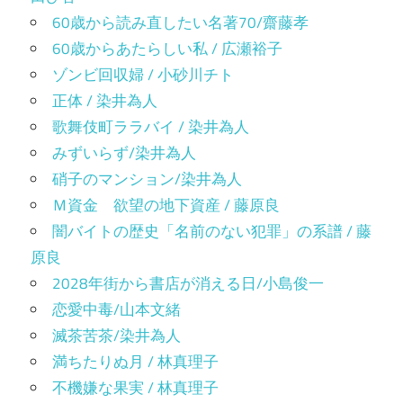
60歳から読み直したい名著70/齋藤孝
60歳からあたらしい私 / 広瀬裕子
ゾンビ回収婦 / 小砂川チト
正体 / 染井為人
歌舞伎町ララバイ / 染井為人
みずいらず/染井為人
硝子のマンション/染井為人
Ｍ資金 欲望の地下資産 / 藤原良
闇バイトの歴史「名前のない犯罪」の系譜 / 藤
原良
2028年街から書店が消える日/小島俊一
恋愛中毒/山本文緒
滅茶苦茶/染井為人
満ちたりぬ月 / 林真理子
不機嫌な果実 / 林真理子