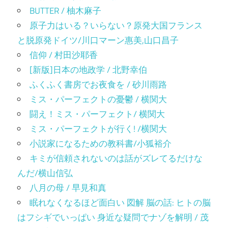
BUTTER / 柚木麻子
原子力はいる？いらない？原発大国フランス
と脱原発ドイツ/川口マーン惠美,山口昌子
信仰 / 村田沙耶香
[新版]日本の地政学 / 北野幸伯
ふくふく書房でお夜食を / 砂川雨路
ミス・パーフェクトの憂鬱 / 横関大
闘え！ミス・パーフェクト/ 横関大
ミス・パーフェクトが行く! /横関大
小説家になるための教科書/小狐裕介
キミが信頼されないのは話がズレてるだけな
んだ/横山信弘
八月の母 / 早見和真
眠れなくなるほど面白い 図解 脳の話: ヒトの脳
はフシギでいっぱい 身近な疑問でナゾを解明 / 茂