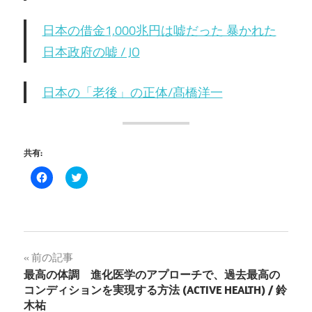
日本の借金1,000兆円は嘘だった 暴かれた
日本政府の嘘 / JO
日本の「老後」の正体/髙橋洋一
共有:
Facebook
ク
で
リ
共
ッ
有
ク
す
し
る
て
に
Twitter
は
で
ク
共
投
前の記事
リ
有
ッ
(新
最高の体調 進化医学のアプローチで、過去最高の
ク
し
稿
し
い
コンディションを実現する方法 (ACTIVE HEALTH) / 鈴
て
ウ
く
ィ
木祐
だ
ン