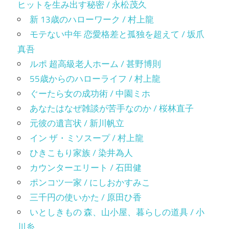
ヒットを生み出す秘密 / 永松茂久
新 13歳のハローワーク / 村上龍
モテない中年 恋愛格差と孤独を超えて / 坂爪
真吾
ルポ 超高級老人ホーム / 甚野博則
55歳からのハローライフ / 村上龍
ぐーたら女の成功術 / 中園ミホ
あなたはなぜ雑談が苦手なのか / 桜林直子
元彼の遺言状 / 新川帆立
イン ザ・ミソスープ / 村上龍
ひきこもり家族 / 染井為人
カウンターエリート / 石田健
ポンコツ一家 / にしおかすみこ
三千円の使いかた / 原田ひ香
いとしきもの 森、山小屋、暮らしの道具 / 小
川糸