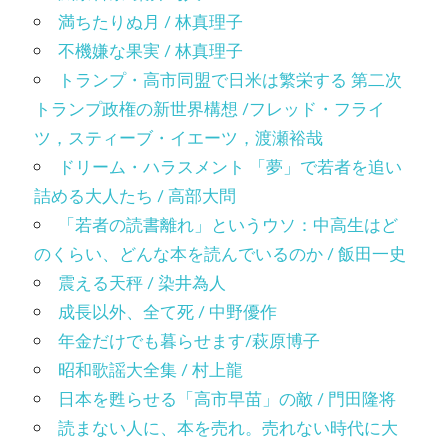
満ちたりぬ月 / 林真理子
不機嫌な果実 / 林真理子
トランプ・高市同盟で日米は繁栄する 第二次
トランプ政権の新世界構想 /フレッド・フライ
ツ，スティーブ・イエーツ，渡瀬裕哉
ドリーム・ハラスメント 「夢」で若者を追い
詰める大人たち / 高部大問
「若者の読書離れ」というウソ：中高生はど
のくらい、どんな本を読んでいるのか / 飯田一史
震える天秤 / 染井為人
成長以外、全て死 / 中野優作
年金だけでも暮らせます/萩原博子
昭和歌謡大全集 / 村上龍
日本を甦らせる「高市早苗」の敵 / 門田隆将
読まない人に、本を売れ。売れない時代に大