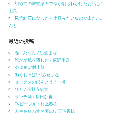
初めての尿管結石で命が削られかけたお話し/
由良
尿管結石になったら小豆みたいなのが出た/ふ
んと
最近の投稿
春、死なん / 紗倉まな
誰かが私を殺した / 東野圭吾
KYOUKO/村上龍
働くおっぱい/紗倉まな
セックスのほんとう / 一徹
ひと / 小野寺史宣
ランチ酒 / 原田ひ香
TVピープル / 村上春樹
人生を狂わす名著50 / 三宅香帆