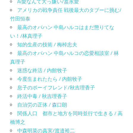
Ai愛なんて大っ嫌い/冨永愛
アメリカの戦争責任 戦後最大のタブーに挑む/
竹田恒泰
最高のオバハン 中島ハルコはまだ懲りてな
い！/林真理子
知的生産の技術 / 梅棹忠夫
最高のオバハン 中島ハルコの恋愛相談室 / 林
真理子
迷惑な終活 / 内館牧子
今度生まれたたら / 内館牧子
息子のボーイフレンド/秋吉理香子
終活中毒 / 秋吉理香子
自治労の正体 / 森口朗
関係人口 都市と地方を同時並行で生きる / 高
橋博之
中森明菜の真実/渡邉裕二