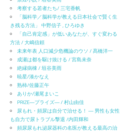
考察する若者たち/ 三宅香帆
「脳科学／脳科学が教える日本社会で賢く生
き残る方法」 中野信子 , ひろゆき
「自己肯定感」が低いあなたが、すぐ変わる
方法 / 大嶋信頼
未来年表 人口減少危機論のウソ / 髙橋洋一
成瀬は都を駆け抜ける / 宮島未奈
絶縁病棟 / 垣谷美雨
暁星/湊かなえ
熟柿/佐藤正午
ありか/瀬尾まいこ
PRIZE―プライズ― / 村山由佳
尿もれ・頻尿は自分で治せる！ ― 男性も女性
も自力で尿トラブル撃退 /内田輝和
頻尿尿もれ泌尿器科の名医が教える最高の治