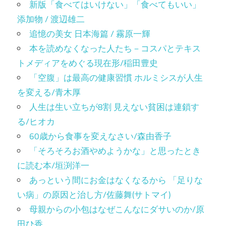
新版「食べてはいけない」「食べてもいい」
添加物 / 渡辺雄二
追憶の美女 日本海篇 / 霧原一輝
本を読めなくなった人たち－コスパとテキス
トメディアをめぐる現在形/稲田豊史
「空腹」は最高の健康習慣 ホルミシスが人生
を変える/青木厚
人生は生い立ちが8割 見えない貧困は連鎖す
る/ヒオカ
60歳から食事を変えなさい/森由香子
「そろそろお酒やめようかな」と思ったとき
に読む本/垣渕洋一
あっという間にお金はなくなるから 「足りな
い病」の原因と治し方/佐藤舞(サトマイ)
母親からの小包はなぜこんなにダサいのか/原
田ひ香