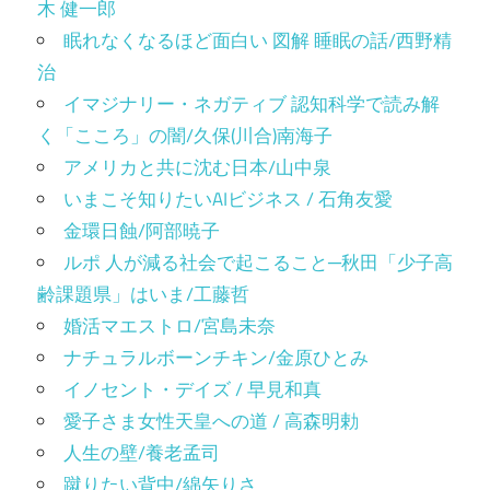
木 健一郎
眠れなくなるほど面白い 図解 睡眠の話/西野精
治
イマジナリー・ネガティブ 認知科学で読み解
く「こころ」の闇/久保(川合)南海子
アメリカと共に沈む日本/山中泉
いまこそ知りたいAIビジネス / 石角友愛
金環日蝕/阿部暁子
ルポ 人が減る社会で起こること─秋田「少子高
齢課題県」はいま/工藤哲
婚活マエストロ/宮島未奈
ナチュラルボーンチキン/金原ひとみ
イノセント・デイズ / 早見和真
愛子さま女性天皇への道 / 高森明勅
人生の壁/養老孟司
蹴りたい背中/綿矢りさ