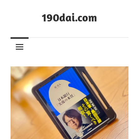
コ
ン
190dai.com
テ
ン
ツ
へ
ス
キ
ッ
プ