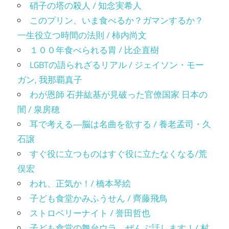
硝子の塔の殺人 / 知念実希人
このプリン、いま食べるか？ガマンするか？
一生役立つ時間の法則 / 柿内尚文
１００年食べられる胃 / 比企直樹
LGBTの語られざるリアル / ジェイソン・モー
ガン, 我那覇真子
わが恩師 石井紘基が見破った官僚国家 日本の
闇 / 泉房穂
耳で考える―脳は名曲を欲する / 養老孟司・久
石譲
すぐ役に立つものはすぐ役に立たなくなる/荒
俣宏
われ、正気か！/ 橋本琴絵
子ども食堂かみふうせん / 齊藤飛鳥
ストロベリーナイト / 誉田哲也
子ども食堂の舞台ウラ、ぜんぶ話します！/ 村