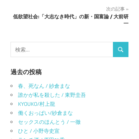
ナ
さ
ド
い
ウ
次の記事
ビ
(新
で
し
開
低欲望社会:「大志なき時代」の新・国富論 / 大前研
い
き
ゲ
一
ウ
ま
ィ
す)
ン
ー
ド
ウ
で
検
シ
開
検
き
索:
ま
ョ
す)
索
ン
過去の投稿
春、死なん / 紗倉まな
誰かが私を殺した / 東野圭吾
KYOUKO/村上龍
働くおっぱい/紗倉まな
セックスのほんとう / 一徹
ひと / 小野寺史宣