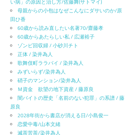
い病」の原因と治し方/佐藤舞(サトマイ)
母親からの小包はなぜこんなにダサいのか/原
田ひ香
60歳から読み直したい名著70/齋藤孝
60歳からあたらしい私 / 広瀬裕子
ゾンビ回収婦 / 小砂川チト
正体 / 染井為人
歌舞伎町ララバイ / 染井為人
みずいらず/染井為人
硝子のマンション/染井為人
Ｍ資金 欲望の地下資産 / 藤原良
闇バイトの歴史「名前のない犯罪」の系譜 / 藤
原良
2028年街から書店が消える日/小島俊一
恋愛中毒/山本文緒
滅茶苦茶/染井為人