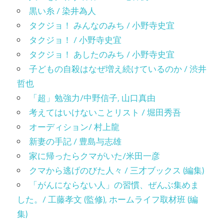
黒い糸 / 染井為人
タクジョ！ みんなのみち / 小野寺史宜
タクジョ！ / 小野寺史宜
タクジョ！ あしたのみち / 小野寺史宜
子どもの自殺はなぜ増え続けているのか / 渋井
哲也
「超」勉強力/中野信子, 山口真由
考えてはいけないことリスト / 堀田秀吾
オーディション/ 村上龍
新妻の手記 / 豊島与志雄
家に帰ったらクマがいた/米田一彦
クマから逃げのびた人々 / 三才ブックス (編集)
「がんにならない人」の習慣、ぜんぶ集めま
した。/ 工藤孝文 (監修), ホームライフ取材班 (編
集)