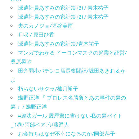
派遣社員あすみの家計簿 (3) / 青木祐子
派遣社員あすみの家計簿 (2) / 青木祐子
夫のカノジョ/垣谷美雨
月収 / 原田ひ香
派遣社員あすみの家計簿/青木祐子
マンガでわかる イーロンマスクの起業と経営/
桑原晃弥
田舎弱小パチンコ店長奮闘記/堀田あきお＆か
よ
朽ちないサクラ/柚月裕子
蝶野正洋 『 プロレス名勝負とあの事件の裏の
裏 』/ 蝶野正洋
#違法ガール 履歴書に書けない私の裏バイト
_1巻/阿部ベア, 伊藤遥人
お金持ちはなぜ不幸になるのか/阿部恭子