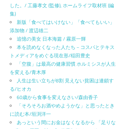
した。/ 工藤孝文 (監修), ホームライフ取材班 (編
集)
新版「食べてはいけない」「食べてもいい」
添加物 / 渡辺雄二
追憶の美女 日本海篇 / 霧原一輝
本を読めなくなった人たち－コスパとテキス
トメディアをめぐる現在形/稲田豊史
「空腹」は最高の健康習慣 ホルミシスが人生
を変える/青木厚
人生は生い立ちが8割 見えない貧困は連鎖す
る/ヒオカ
60歳から食事を変えなさい/森由香子
「そろそろお酒やめようかな」と思ったとき
に読む本/垣渕洋一
あっという間にお金はなくなるから 「足りな