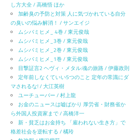
し方大全 / 高橋悟 ほか
加齢臭の予防と対策 人に気づかれている自分
の臭いの悩み解消！ / サンエイジ
ムシバミヒメ_ 4巻 / 東元俊哉
ムシバミヒメ_3巻 / 東元俊哉
ムシバミヒメ_2巻 / 東元俊哉
ムシバミヒメ_1巻 / 東元俊哉
目撃証言2 ヘヴィ・メタル:魂の旅路 / 伊藤政則
定年前しなくていい5つのこと 定年の常識にダ
マされるな! / 大江英樹
ユーチューバー / 村上龍
お金のニュースは嘘ばかり 厚労省・財務省か
ら外国人投資家まで / 高橋洋一
新・貧乏はお金持ち 「雇われない生き方」で
格差社会を逆転する / 橘玲