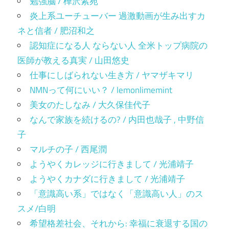
勉強脳 / 樺沢紫苑
炎上系ユーチューバー 過激動画が生み出すカ
ネと信者 / 肥沼和之
認知症になる人 ならない人 全米トップ病院の
医師が教える真実 / 山田悠史
仕事にしばられない生き方 / ヤマザキマリ
NMNって何にいい？ / lemonlimemint
美女のたしなみ / 大久保佳代子
なんで家族を続けるの? / 内田也哉子 , 中野信
子
マルチの子 / 西尾潤
ようやくカレッジに行きまして / 光浦靖子
ようやくカナダに行きまして / 光浦靖子
「意識高い系」ではなく「意識高い人」のス
スメ/白明
希望格差社会、それから: 幸福に衰退する国の