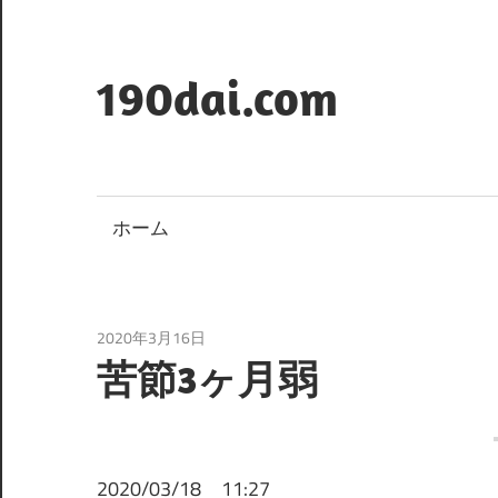
コ
ン
テ
190dai.com
ン
ツ
へ
ス
ホーム
キ
ッ
プ
2020年3月16日
WordPress
/
アフィリエイト
苦節3ヶ月弱
2020/03/18 11:27