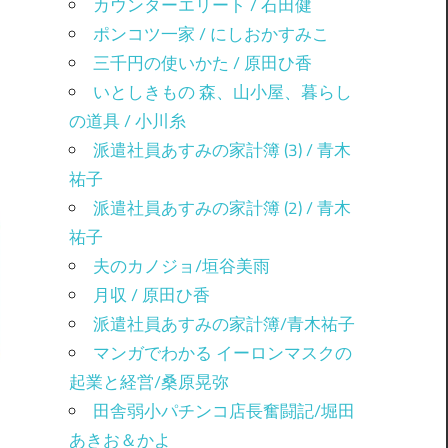
カウンターエリート / 石田健
ポンコツ一家 / にしおかすみこ
三千円の使いかた / 原田ひ香
いとしきもの 森、山小屋、暮らし
の道具 / 小川糸
派遣社員あすみの家計簿 (3) / 青木
祐子
派遣社員あすみの家計簿 (2) / 青木
祐子
夫のカノジョ/垣谷美雨
月収 / 原田ひ香
派遣社員あすみの家計簿/青木祐子
マンガでわかる イーロンマスクの
起業と経営/桑原晃弥
田舎弱小パチンコ店長奮闘記/堀田
あきお＆かよ