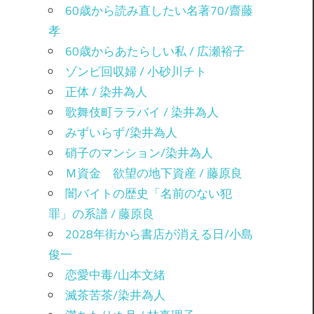
60歳から読み直したい名著70/齋藤
孝
60歳からあたらしい私 / 広瀬裕子
ゾンビ回収婦 / 小砂川チト
正体 / 染井為人
歌舞伎町ララバイ / 染井為人
みずいらず/染井為人
硝子のマンション/染井為人
Ｍ資金 欲望の地下資産 / 藤原良
闇バイトの歴史「名前のない犯
罪」の系譜 / 藤原良
2028年街から書店が消える日/小島
俊一
恋愛中毒/山本文緒
滅茶苦茶/染井為人