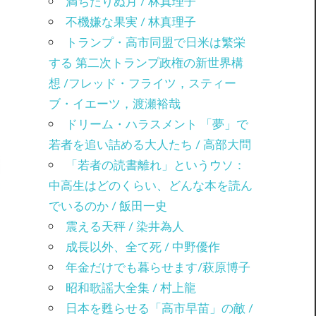
満ちたりぬ月 / 林真理子
不機嫌な果実 / 林真理子
トランプ・高市同盟で日米は繁栄
する 第二次トランプ政権の新世界構
想 /フレッド・フライツ，スティー
ブ・イエーツ，渡瀬裕哉
ドリーム・ハラスメント 「夢」で
若者を追い詰める大人たち / 高部大問
「若者の読書離れ」というウソ：
中高生はどのくらい、どんな本を読ん
でいるのか / 飯田一史
震える天秤 / 染井為人
成長以外、全て死 / 中野優作
年金だけでも暮らせます/萩原博子
昭和歌謡大全集 / 村上龍
日本を甦らせる「高市早苗」の敵 /