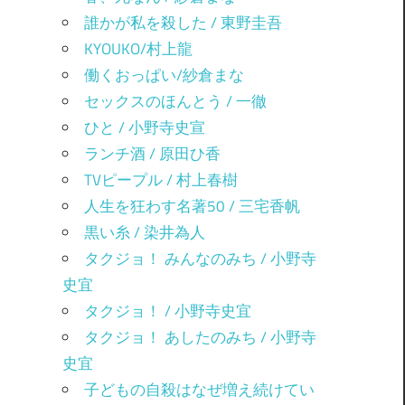
誰かが私を殺した / 東野圭吾
KYOUKO/村上龍
働くおっぱい/紗倉まな
セックスのほんとう / 一徹
ひと / 小野寺史宣
ランチ酒 / 原田ひ香
TVピープル / 村上春樹
人生を狂わす名著50 / 三宅香帆
黒い糸 / 染井為人
タクジョ！ みんなのみち / 小野寺
史宜
タクジョ！ / 小野寺史宜
タクジョ！ あしたのみち / 小野寺
史宜
子どもの自殺はなぜ増え続けてい