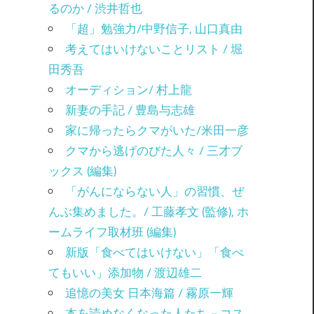
るのか / 渋井哲也
「超」勉強力/中野信子, 山口真由
考えてはいけないことリスト / 堀
田秀吾
オーディション/ 村上龍
新妻の手記 / 豊島与志雄
家に帰ったらクマがいた/米田一彦
クマから逃げのびた人々 / 三才ブ
ックス (編集)
「がんにならない人」の習慣、ぜ
んぶ集めました。/ 工藤孝文 (監修), ホ
ームライフ取材班 (編集)
新版「食べてはいけない」「食べ
てもいい」添加物 / 渡辺雄二
追憶の美女 日本海篇 / 霧原一輝
本を読めなくなった人たち－コス