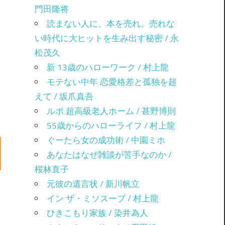
門田隆将
読まない人に、本を売れ。売れな
い時代に大ヒットを生み出す秘密 / 永
松茂久
新 13歳のハローワーク / 村上龍
モテない中年 恋愛格差と孤独を超
えて / 坂爪真吾
ルポ 超高級老人ホーム / 甚野博則
55歳からのハローライフ / 村上龍
ぐーたら女の成功術 / 中園ミホ
あなたはなぜ雑談が苦手なのか /
桜林直子
元彼の遺言状 / 新川帆立
イン ザ・ミソスープ / 村上龍
ひきこもり家族 / 染井為人