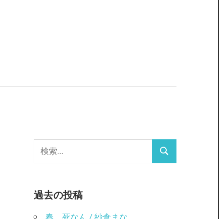
検
検
索:
索
過去の投稿
春、死なん / 紗倉まな