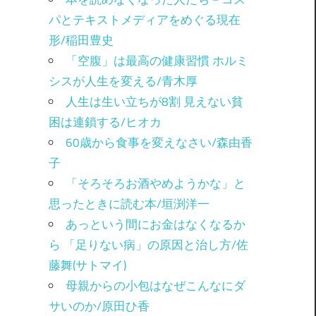
パとテキストメディアをめぐる現在
形/稲田豊史
「空腹」は最高の健康習慣 ホルミ
シスが人生を変える/青木厚
人生は生い立ちが8割 見えない貧
困は連鎖する/ヒオカ
60歳から食事を変えなさい/森由香
子
「そろそろお酒やめようかな」と
思ったときに読む本/垣渕洋一
あっという間にお金はなくなるか
ら 「足りない病」の原因と治し方/佐
藤舞(サトマイ)
母親からの小包はなぜこんなにダ
サいのか/原田ひ香