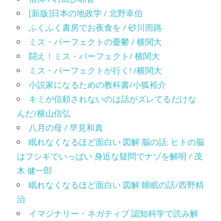
[新版]日本の地政学 / 北野幸伯
ふくふく書房でお夜食を / 砂川雨路
ミス・パーフェクトの憂鬱 / 横関大
闘え！ミス・パーフェクト/ 横関大
ミス・パーフェクトが行く! /横関大
小説家になるための教科書/小狐裕介
キミが信頼されないのは話がズレてるだけな
んだ/横山信弘
八月の母 / 早見和真
眠れなくなるほど面白い 図解 脳の話: ヒトの脳
はフシギでいっぱい 身近な疑問でナゾを解明 / 茂
木 健一郎
眠れなくなるほど面白い 図解 睡眠の話/西野精
治
イマジナリー・ネガティブ 認知科学で読み解