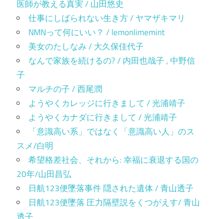
医師が教える真実 / 山田悠史
仕事にしばられない生き方 / ヤマザキマリ
NMNって何にいい？ / lemonlimemint
美女のたしなみ / 大久保佳代子
なんで家族を続けるの? / 内田也哉子 , 中野信
子
マルチの子 / 西尾潤
ようやくカレッジに行きまして / 光浦靖子
ようやくカナダに行きまして / 光浦靖子
「意識高い系」ではなく「意識高い人」のス
スメ/白明
希望格差社会、それから: 幸福に衰退する国の
20年/山田昌弘
日航123便墜落事件 隠された遺体 / 青山透子
日航123便墜落 圧力隔壁説をくつがえす/ 青山
透子