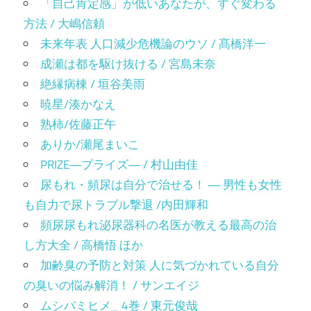
「自己肯定感」が低いあなたが、すぐ変わる
方法 / 大嶋信頼
未来年表 人口減少危機論のウソ / 髙橋洋一
成瀬は都を駆け抜ける / 宮島未奈
絶縁病棟 / 垣谷美雨
暁星/湊かなえ
熟柿/佐藤正午
ありか/瀬尾まいこ
PRIZE―プライズ― / 村山由佳
尿もれ・頻尿は自分で治せる！ ― 男性も女性
も自力で尿トラブル撃退 /内田輝和
頻尿尿もれ泌尿器科の名医が教える最高の治
し方大全 / 高橋悟 ほか
加齢臭の予防と対策 人に気づかれている自分
の臭いの悩み解消！ / サンエイジ
ムシバミヒメ_ 4巻 / 東元俊哉