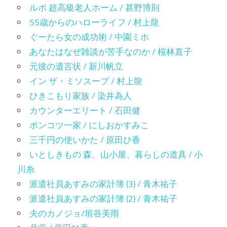
ルポ 超高級老人ホーム / 甚野博則
55歳からのハローライフ / 村上龍
ぐーたら女の成功術 / 中園ミホ
あなたはなぜ雑談が苦手なのか / 桜林直子
元彼の遺言状 / 新川帆立
イン ザ・ミソスープ / 村上龍
ひきこもり家族 / 染井為人
カウンターエリート / 石田健
ポンコツ一家 / にしおかすみこ
三千円の使いかた / 原田ひ香
いとしきもの 森、山小屋、暮らしの道具 / 小
川糸
派遣社員あすみの家計簿 (3) / 青木祐子
派遣社員あすみの家計簿 (2) / 青木祐子
夫のカノジョ/垣谷美雨