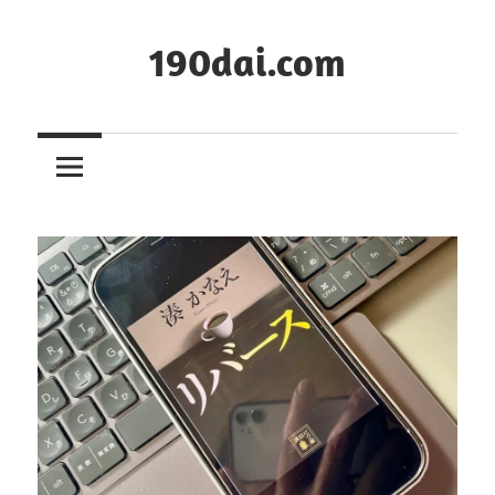
コ
ン
190dai.com
テ
ン
ツ
へ
ス
キ
ッ
プ