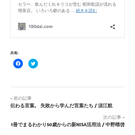
共有:
Facebook
ク
で
リ
共
ッ
有
ク
す
し
る
て
に
Twitter
は
で
ク
共
投
前の記事
リ
有
ッ
(新
伝わる言葉。 失敗から学んだ言葉たち / 須江航
ク
し
稿
し
い
て
ウ
次の記事
く
ィ
ナ
だ
ン
1冊でまるわかり50歳からの新NISA活用法 / 中野晴啓
さ
ド
い
ウ
(新
で