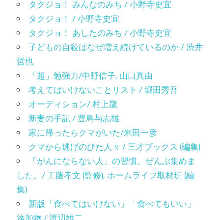
タクジョ！ みんなのみち / 小野寺史宜
タクジョ！ / 小野寺史宜
タクジョ！ あしたのみち / 小野寺史宜
子どもの自殺はなぜ増え続けているのか / 渋井
哲也
「超」勉強力/中野信子, 山口真由
考えてはいけないことリスト / 堀田秀吾
オーディション/ 村上龍
新妻の手記 / 豊島与志雄
家に帰ったらクマがいた/米田一彦
クマから逃げのびた人々 / 三才ブックス (編集)
「がんにならない人」の習慣、ぜんぶ集めま
した。/ 工藤孝文 (監修), ホームライフ取材班 (編
集)
新版「食べてはいけない」「食べてもいい」
添加物 / 渡辺雄二