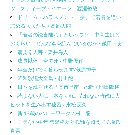
ツ，スティーブ・イエーツ，渡瀬裕哉
ドリーム・ハラスメント 「夢」で若者を追い
詰める大人たち / 高部大問
「若者の読書離れ」というウソ：中高生はど
のくらい、どんな本を読んでいるのか / 飯田一史
震える天秤 / 染井為人
成長以外、全て死 / 中野優作
年金だけでも暮らせます/萩原博子
昭和歌謡大全集 / 村上龍
日本を甦らせる「高市早苗」の敵 / 門田隆将
読まない人に、本を売れ。売れない時代に大
ヒットを生み出す秘密 / 永松茂久
新 13歳のハローワーク / 村上龍
モテない中年 恋愛格差と孤独を超えて / 坂爪
真吾