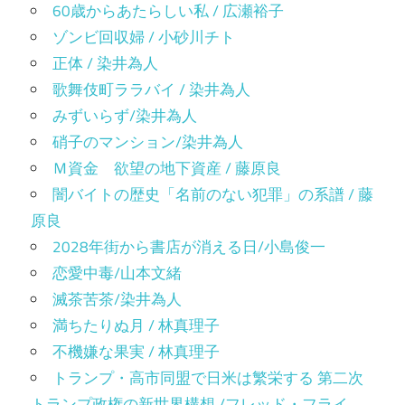
60歳からあたらしい私 / 広瀬裕子
ゾンビ回収婦 / 小砂川チト
正体 / 染井為人
歌舞伎町ララバイ / 染井為人
みずいらず/染井為人
硝子のマンション/染井為人
Ｍ資金 欲望の地下資産 / 藤原良
闇バイトの歴史「名前のない犯罪」の系譜 / 藤
原良
2028年街から書店が消える日/小島俊一
恋愛中毒/山本文緒
滅茶苦茶/染井為人
満ちたりぬ月 / 林真理子
不機嫌な果実 / 林真理子
トランプ・高市同盟で日米は繁栄する 第二次
トランプ政権の新世界構想 /フレッド・フライ