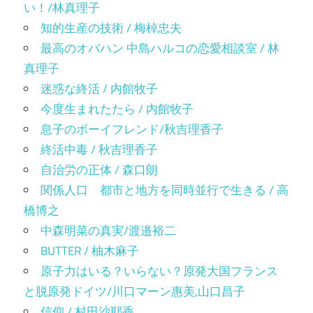
い！/林真理子
知的生産の技術 / 梅棹忠夫
最高のオバハン 中島ハルコの恋愛相談室 / 林
真理子
迷惑な終活 / 内館牧子
今度生まれたたら / 内館牧子
息子のボーイフレンド/秋吉理香子
終活中毒 / 秋吉理香子
自治労の正体 / 森口朗
関係人口 都市と地方を同時並行で生きる / 高
橋博之
中森明菜の真実/渡邉裕二
BUTTER / 柚木麻子
原子力はいる？いらない？原発大国フランス
と脱原発ドイツ/川口マーン惠美,山口昌子
信仰 / 村田沙耶香