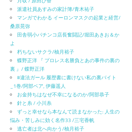
月収 / 原田ひ香
派遣社員あすみの家計簿/青木祐子
マンガでわかる イーロンマスクの起業と経営/
桑原晃弥
田舎弱小パチンコ店長奮闘記/堀田あきお＆か
よ
朽ちないサクラ/柚月裕子
蝶野正洋 『 プロレス名勝負とあの事件の裏の
裏 』/ 蝶野正洋
#違法ガール 履歴書に書けない私の裏バイト
_1巻/阿部ベア, 伊藤遥人
お金持ちはなぜ不幸になるのか/阿部恭子
針と糸 / 小川糸
ずっと幸せなら本なんて読まなかった: 人生の
悩み・苦しみに効く名作33 /三宅香帆
逃亡者は北へ向かう/柚月裕子