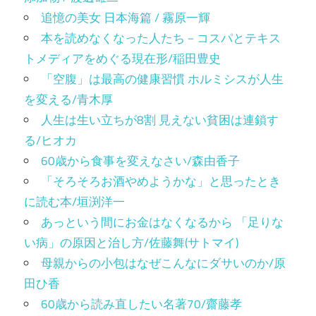
追憶の美女 日本海篇 / 霧原一輝
本を読めなくなった人たち－コスパとテキス
トメディアをめぐる現在形/稲田豊史
「空腹」は最高の健康習慣 ホルミシスが人生
を変える/青木厚
人生は生い立ちが8割 見えない貧困は連鎖す
る/ヒオカ
60歳から食事を変えなさい/森由香子
「そろそろお酒やめようかな」と思ったとき
に読む本/垣渕洋一
あっという間にお金はなくなるから 「足りな
い病」の原因と治し方/佐藤舞(サトマイ)
母親からの小包はなぜこんなにダサいのか/原
田ひ香
60歳から読み直したい名著70/齋藤孝