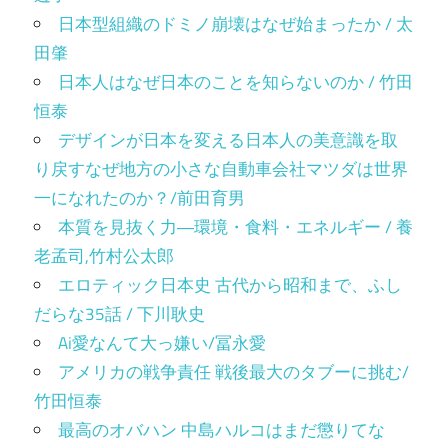
日本型組織のドミノ崩壊はなぜ始まったか / 太
田肇
日本人はなぜ日本のことを知らないのか / 竹田
恒泰
デザインが日本を変える日本人の美意識を取
り戻すなぜ地方の小さな自動車会社マツダは世界
一になれたのか？/前田育男
本質を見抜く力―環境・食料・エネルギー / 養
老孟司,竹村公太郎
エロティック日本史 古代から昭和まで、ふし
だらな35話 / 下川耿史
Ai愛なんて大っ嫌い/冨永愛
アメリカの戦争責任 戦後最大のタブーに挑む/
竹田恒泰
最高のオバハン 中島ハルコはまだ懲りてな