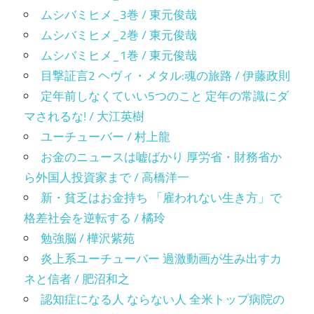
ムシバミヒメ_3巻 / 東元俊哉
ムシバミヒメ_2巻 / 東元俊哉
ムシバミヒメ_1巻 / 東元俊哉
目撃証言2 ヘヴィ・メタル:魂の旅路 / 伊藤政則
定年前しなくていい5つのこと 定年の常識にダ
マされるな! / 大江英樹
ユーチューバー / 村上龍
お金のニュースは嘘ばかり 厚労省・財務省か
ら外国人投資家まで / 高橋洋一
新・貧乏はお金持ち 「雇われない生き方」で
格差社会を逆転する / 橘玲
勉強脳 / 樺沢紫苑
炎上系ユーチューバー 過激動画が生み出すカ
ネと信者 / 肥沼和之
認知症になる人 ならない人 全米トップ病院の