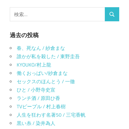
ビ
し
開
い
き
ゲ
ウ
ま
検
ィ
す)
検
ン
索:
ー
ド
ウ
索
で
シ
開
過去の投稿
き
ま
ョ
す)
春、死なん / 紗倉まな
ン
誰かが私を殺した / 東野圭吾
KYOUKO/村上龍
働くおっぱい/紗倉まな
セックスのほんとう / 一徹
ひと / 小野寺史宣
ランチ酒 / 原田ひ香
TVピープル / 村上春樹
人生を狂わす名著50 / 三宅香帆
黒い糸 / 染井為人