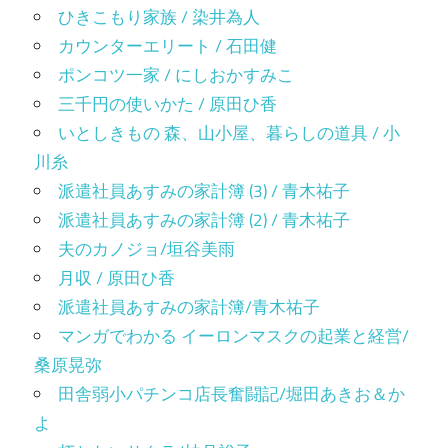
ひきこもり家族 / 染井為人
カウンターエリート / 石田健
ポンコツ一家 / にしおかすみこ
三千円の使いかた / 原田ひ香
いとしきもの 森、山小屋、暮らしの道具 / 小
川糸
派遣社員あすみの家計簿 (3) / 青木祐子
派遣社員あすみの家計簿 (2) / 青木祐子
夫のカノジョ/垣谷美雨
月収 / 原田ひ香
派遣社員あすみの家計簿/青木祐子
マンガでわかる イーロンマスクの起業と経営/
桑原晃弥
田舎弱小パチンコ店長奮闘記/堀田あきお＆か
よ