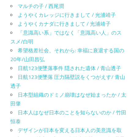
マルチの子 / 西尾潤
ようやくカレッジに行きまして / 光浦靖子
ようやくカナダに行きまして / 光浦靖子
「意識高い系」ではなく「意識高い人」のス
スメ/白明
希望格差社会、それから: 幸福に衰退する国の
20年/山田昌弘
日航123便墜落事件 隠された遺体 / 青山透子
日航123便墜落 圧力隔壁説をくつがえす/ 青山
透子
日本型組織のドミノ崩壊はなぜ始まったか / 太
田肇
日本人はなぜ日本のことを知らないのか / 竹田
恒泰
デザインが日本を変える日本人の美意識を取