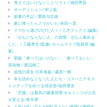
考えてはいけないことリスト / 堀田秀吾
オーディション/ 村上龍
新妻の手記 / 豊島与志雄
家に帰ったらクマがいた/米田一彦
クマから逃げのびた人々 / 三才ブックス (編集)
「がんにならない人」の習慣、ぜんぶ集めま
した。/ 工藤孝文 (監修), ホームライフ取材班 (編
集)
新版「食べてはいけない」「食べてもいい」
添加物 / 渡辺雄二
追憶の美女 日本海篇 / 霧原一輝
本を読めなくなった人たち－コスパとテキス
トメディアをめぐる現在形/稲田豊史
「空腹」は最高の健康習慣 ホルミシスが人生
を変える/青木厚
人生は生い立ちが8割 見えない貧困は連鎖す