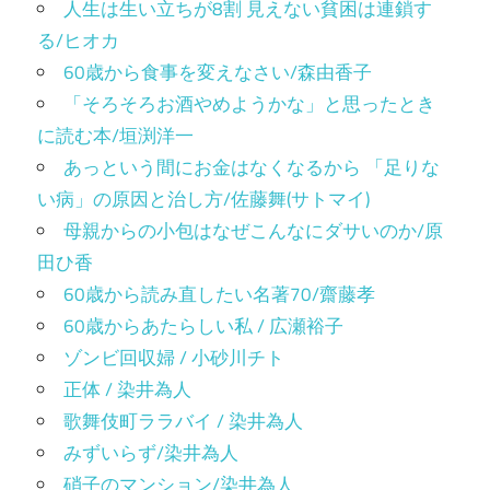
人生は生い立ちが8割 見えない貧困は連鎖す
る/ヒオカ
60歳から食事を変えなさい/森由香子
「そろそろお酒やめようかな」と思ったとき
に読む本/垣渕洋一
あっという間にお金はなくなるから 「足りな
い病」の原因と治し方/佐藤舞(サトマイ)
母親からの小包はなぜこんなにダサいのか/原
田ひ香
60歳から読み直したい名著70/齋藤孝
60歳からあたらしい私 / 広瀬裕子
ゾンビ回収婦 / 小砂川チト
正体 / 染井為人
歌舞伎町ララバイ / 染井為人
みずいらず/染井為人
硝子のマンション/染井為人