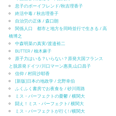
息子のボーイフレンド/秋吉理香子
終活中毒 / 秋吉理香子
自治労の正体 / 森口朗
関係人口 都市と地方を同時並行で生きる / 高
橋博之
中森明菜の真実/渡邉裕二
BUTTER / 柚木麻子
原子力はいる？いらない？原発大国フランス
と脱原発ドイツ/川口マーン惠美,山口昌子
信仰 / 村田沙耶香
[新版]日本の地政学 / 北野幸伯
ふくふく書房でお夜食を / 砂川雨路
ミス・パーフェクトの憂鬱 / 横関大
闘え！ミス・パーフェクト/ 横関大
ミス・パーフェクトが行く! /横関大