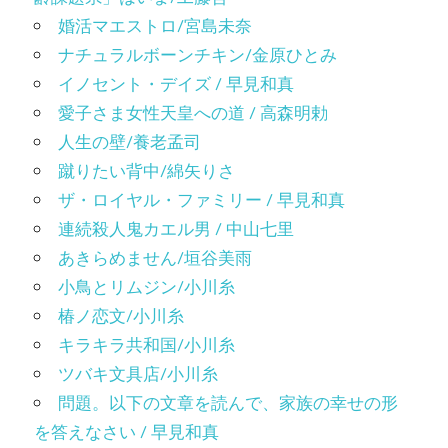
婚活マエストロ/宮島未奈
ナチュラルボーンチキン/金原ひとみ
イノセント・デイズ / 早見和真
愛子さま女性天皇への道 / 高森明勅
人生の壁/養老孟司
蹴りたい背中/綿矢りさ
ザ・ロイヤル・ファミリー / 早見和真
連続殺人鬼カエル男 / 中山七里
あきらめません/垣谷美雨
小鳥とリムジン/小川糸
椿ノ恋文/小川糸
キラキラ共和国/小川糸
ツバキ文具店/小川糸
問題。以下の文章を読んで、家族の幸せの形
を答えなさい / 早見和真