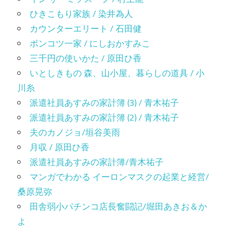
ひきこもり家族 / 染井為人
カウンターエリート / 石田健
ポンコツ一家 / にしおかすみこ
三千円の使いかた / 原田ひ香
いとしきもの 森、山小屋、暮らしの道具 / 小
川糸
派遣社員あすみの家計簿 (3) / 青木祐子
派遣社員あすみの家計簿 (2) / 青木祐子
夫のカノジョ/垣谷美雨
月収 / 原田ひ香
派遣社員あすみの家計簿/青木祐子
マンガでわかる イーロンマスクの起業と経営/
桑原晃弥
田舎弱小パチンコ店長奮闘記/堀田あきお＆か
よ