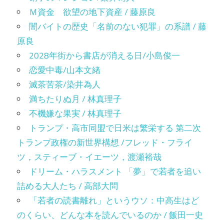
Ｍ資金 欲望の地下資産 / 藤原良
闇バイトの歴史「名前のない犯罪」の系譜 / 藤
原良
2028年街から書店が消える日/小島俊一
恋愛中毒/山本文緒
滅茶苦茶/染井為人
満ちたりぬ月 / 林真理子
不機嫌な果実 / 林真理子
トランプ・高市同盟で日米は繁栄する 第二次
トランプ政権の新世界構想 /フレッド・フライ
ツ，スティーブ・イエーツ，渡瀬裕哉
ドリーム・ハラスメント 「夢」で若者を追い
詰める大人たち / 高部大問
「若者の読書離れ」というウソ：中高生はど
のくらい、どんな本を読んでいるのか / 飯田一史