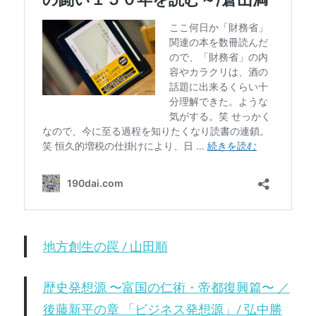
地方創生の罠 / 山田順
歴史発想源 〜富国の仁術・帝都復興篇〜 ／
後藤新平の章 「ビジネス発想源」/ 弘中勝