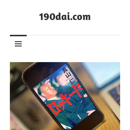
コ
ン
190dai.com
テ
ン
ツ
へ
ス
キ
ッ
プ