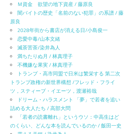
Ｍ資金 欲望の地下資産 / 藤原良
闇バイトの歴史「名前のない犯罪」の系譜 / 藤
原良
2028年街から書店が消える日/小島俊一
恋愛中毒/山本文緒
滅茶苦茶/染井為人
満ちたりぬ月 / 林真理子
不機嫌な果実 / 林真理子
トランプ・高市同盟で日米は繁栄する 第二次
トランプ政権の新世界構想 /フレッド・フライ
ツ，スティーブ・イエーツ，渡瀬裕哉
ドリーム・ハラスメント 「夢」で若者を追い
詰める大人たち / 高部大問
「若者の読書離れ」というウソ：中高生はど
のくらい、どんな本を読んでいるのか / 飯田一史