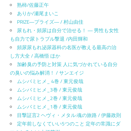
熟柿/佐藤正午
ありか/瀬尾まいこ
PRIZE―プライズ― / 村山由佳
尿もれ・頻尿は自分で治せる！ ― 男性も女性
も自力で尿トラブル撃退 /内田輝和
頻尿尿もれ泌尿器科の名医が教える最高の治
し方大全 / 高橋悟 ほか
加齢臭の予防と対策 人に気づかれている自分
の臭いの悩み解消！ / サンエイジ
ムシバミヒメ_ 4巻 / 東元俊哉
ムシバミヒメ_3巻 / 東元俊哉
ムシバミヒメ_2巻 / 東元俊哉
ムシバミヒメ_1巻 / 東元俊哉
目撃証言2 ヘヴィ・メタル:魂の旅路 / 伊藤政則
定年前しなくていい5つのこと 定年の常識にダ