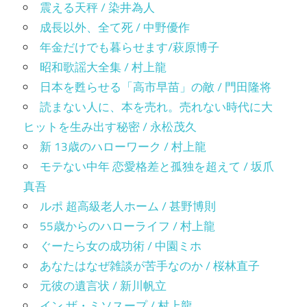
震える天秤 / 染井為人
成長以外、全て死 / 中野優作
年金だけでも暮らせます/萩原博子
昭和歌謡大全集 / 村上龍
日本を甦らせる「高市早苗」の敵 / 門田隆将
読まない人に、本を売れ。売れない時代に大
ヒットを生み出す秘密 / 永松茂久
新 13歳のハローワーク / 村上龍
モテない中年 恋愛格差と孤独を超えて / 坂爪
真吾
ルポ 超高級老人ホーム / 甚野博則
55歳からのハローライフ / 村上龍
ぐーたら女の成功術 / 中園ミホ
あなたはなぜ雑談が苦手なのか / 桜林直子
元彼の遺言状 / 新川帆立
イン ザ・ミソスープ / 村上龍