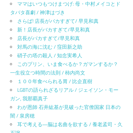
ママはいつもつけまつげ: 母・中村メイコとド
タバタ喜劇 / 神津はづき
さらば! 店長がバカすぎて/ 早見和真
新！店長がバカすぎて/早見和真
店長がバカすぎて/早見和真
対馬の海に沈む / 窪田新之助
硝子の塔の殺人 / 知念実希人
このプリン、いま食べるか？ガマンするか？
一生役立つ時間の法則 / 柿内尚文
１００年食べられる胃 / 比企直樹
LGBTの語られざるリアル / ジェイソン・モー
ガン, 我那覇真子
わが恩師 石井紘基が見破った官僚国家 日本の
闇 / 泉房穂
耳で考える―脳は名曲を欲する / 養老孟司・久
石譲