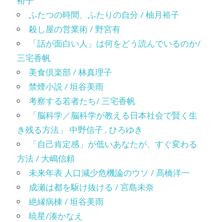
裕子
ふたつの時間、ふたりの自分 / 柚月裕子
殺し屋の営業術 / 野宮有
「話が面白い人」は何をどう読んでいるのか/
三宅香帆
美食倶楽部 / 林真理子
禁煙小説 / 垣谷美雨
考察する若者たち/ 三宅香帆
「脳科学／脳科学が教える日本社会で賢く生
き残る方法」 中野信子 , ひろゆき
「自己肯定感」が低いあなたが、すぐ変わる
方法 / 大嶋信頼
未来年表 人口減少危機論のウソ / 髙橋洋一
成瀬は都を駆け抜ける / 宮島未奈
絶縁病棟 / 垣谷美雨
暁星/湊かなえ