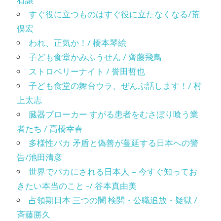
すぐ役に立つものはすぐ役に立たなくなる/荒
俣宏
われ、正気か！/ 橋本琴絵
子ども食堂かみふうせん / 齊藤飛鳥
ストロベリーナイト / 誉田哲也
子ども食堂の舞台ウラ、ぜんぶ話します！/ 村
上太志
臓器ブローカー すがる患者をむさぼり喰う業
者たち / 高橋幸春
多様性バカ 矛盾と偽善が蔓延する日本への警
告/池田清彦
世界でバカにされる日本人 – 今すぐ知ってお
きたい本当のこと -/ 谷本真由美
占領期日本 三つの闇 検閲・公職追放・疑獄 /
斉藤勝久