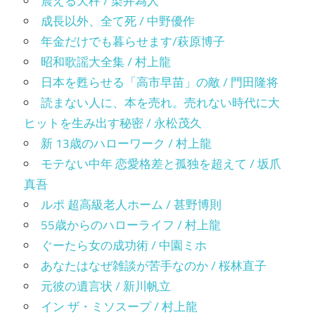
震える天秤 / 染井為人
成長以外、全て死 / 中野優作
年金だけでも暮らせます/萩原博子
昭和歌謡大全集 / 村上龍
日本を甦らせる「高市早苗」の敵 / 門田隆将
読まない人に、本を売れ。売れない時代に大
ヒットを生み出す秘密 / 永松茂久
新 13歳のハローワーク / 村上龍
モテない中年 恋愛格差と孤独を超えて / 坂爪
真吾
ルポ 超高級老人ホーム / 甚野博則
55歳からのハローライフ / 村上龍
ぐーたら女の成功術 / 中園ミホ
あなたはなぜ雑談が苦手なのか / 桜林直子
元彼の遺言状 / 新川帆立
イン ザ・ミソスープ / 村上龍