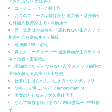
マされるな! / 大江英樹
ユーチューバー / 村上龍
お金のニュースは嘘ばかり 厚労省・財務省か
ら外国人投資家まで / 高橋洋一
新・貧乏はお金持ち 「雇われない生き方」で
格差社会を逆転する / 橘玲
勉強脳 / 樺沢紫苑
炎上系ユーチューバー 過激動画が生み出すカ
ネと信者 / 肥沼和之
認知症になる人 ならない人 全米トップ病院の
医師が教える真実 / 山田悠史
仕事にしばられない生き方 / ヤマザキマリ
NMNって何にいい？ / lemonlimemint
美女のたしなみ / 大久保佳代子
なんで家族を続けるの? / 内田也哉子 , 中野信
子