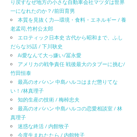
り戻すなぜ地方の小さな自動車会社マツダは世界
一になれたのか？/前田育男
本質を見抜く力―環境・食料・エネルギー / 養
老孟司,竹村公太郎
エロティック日本史 古代から昭和まで、ふし
だらな35話 / 下川耿史
Ai愛なんて大っ嫌い/冨永愛
アメリカの戦争責任 戦後最大のタブーに挑む/
竹田恒泰
最高のオバハン 中島ハルコはまだ懲りてな
い！/林真理子
知的生産の技術 / 梅棹忠夫
最高のオバハン 中島ハルコの恋愛相談室 / 林
真理子
迷惑な終活 / 内館牧子
今度生まれたたら / 内館牧子