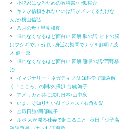
小説家になるための教科書/小狐裕介
キミが信頼されないのは話がズレてるだけな
んだ/横山信弘
八月の母 / 早見和真
眠れなくなるほど面白い 図解 脳の話: ヒトの脳
はフシギでいっぱい 身近な疑問でナゾを解明 / 茂
木 健一郎
眠れなくなるほど面白い 図解 睡眠の話/西野精
治
イマジナリー・ネガティブ 認知科学で読み解
く「こころ」の闇/久保(川合)南海子
アメリカと共に沈む日本/山中泉
いまこそ知りたいAIビジネス / 石角友愛
金環日蝕/阿部暁子
ルポ 人が減る社会で起こること─秋田「少子高
齢課題県」はいま/工藤哲