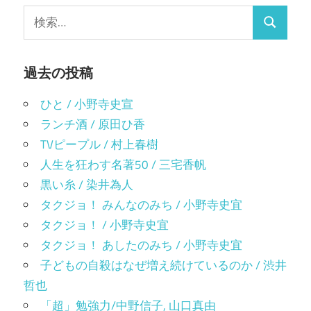
ゲ
ィ
す)
検
ン
ー
ド
検
索:
ウ
で
シ
索
開
き
ま
過去の投稿
ョ
す)
ン
ひと / 小野寺史宣
ランチ酒 / 原田ひ香
TVピープル / 村上春樹
人生を狂わす名著50 / 三宅香帆
黒い糸 / 染井為人
タクジョ！ みんなのみち / 小野寺史宜
タクジョ！ / 小野寺史宜
タクジョ！ あしたのみち / 小野寺史宜
子どもの自殺はなぜ増え続けているのか / 渋井
哲也
「超」勉強力/中野信子, 山口真由