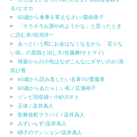
る/ヒオカ
60歳から食事を変えなさい/森由香子
「そろそろお酒やめようかな」と思ったとき
に読む本/垣渕洋一
あっという間にお金はなくなるから 「足りな
い病」の原因と治し方/佐藤舞(サトマイ)
母親からの小包はなぜこんなにダサいのか/原
田ひ香
60歳から読み直したい名著70/齋藤孝
60歳からあたらしい私 / 広瀬裕子
ゾンビ回収婦 / 小砂川チト
正体 / 染井為人
歌舞伎町ララバイ / 染井為人
みずいらず/染井為人
硝子のマンション/染井為人