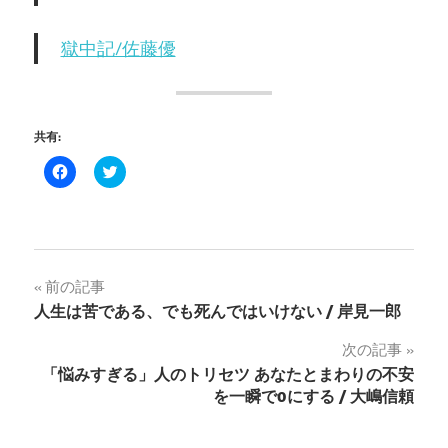
獄中記/佐藤優
共有:
Facebook
ク
で
リ
共
ッ
有
ク
す
し
る
て
に
Twitter
は
で
ク
共
投
前の記事
リ
有
ッ
(新
人生は苦である、でも死んではいけない / 岸見一郎
ク
し
稿
し
い
て
ウ
次の記事
く
ィ
ナ
だ
ン
「悩みすぎる」人のトリセツ あなたとまわりの不安
さ
ド
い
ウ
を一瞬で0にする / 大嶋信頼
ビ
(新
で
し
開
い
き
ウ
ま