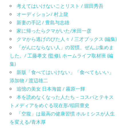
考えてはいけないことリスト / 堀田秀吾
オーディション/ 村上龍
新妻の手記 / 豊島与志雄
家に帰ったらクマがいた/米田一彦
クマから逃げのびた人々 / 三才ブックス (編集)
「がんにならない人」の習慣、ぜんぶ集めま
した。/ 工藤孝文 (監修), ホームライフ取材班 (編
集)
新版「食べてはいけない」「食べてもいい」
添加物 / 渡辺雄二
追憶の美女 日本海篇 / 霧原一輝
本を読めなくなった人たち－コスパとテキス
トメディアをめぐる現在形/稲田豊史
「空腹」は最高の健康習慣 ホルミシスが人生
を変える/青木厚