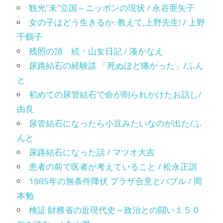
観光”未”立国～ニッポンの現状 / 永谷亜矢子
女の子はどう生きるか: 教えて,上野先生! / 上野
千鶴子
残照の頂 続・山女日記 / 湊かなえ
尿路結石の経験談 「死ぬほど痛かった」/ふん
と
初めての尿管結石で命が削られかけたお話し/
由良
尿管結石になったら小豆みたいなのが出た/ふ
んと
尿路結石になった話 / マツオ大吉
患者の前で医者が考えていること / 松永正訓
1985年の無条件降伏 プラザ合意とバブル / 岡
本勉
検証 財務省の近現代史～政治との闘い１５０