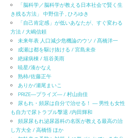
「脳科学／脳科学が教える日本社会で賢く生
き残る方法」 中野信子 , ひろゆき
「自己肯定感」が低いあなたが、すぐ変わる
方法 / 大嶋信頼
未来年表 人口減少危機論のウソ / 髙橋洋一
成瀬は都を駆け抜ける / 宮島未奈
絶縁病棟 / 垣谷美雨
暁星/湊かなえ
熟柿/佐藤正午
ありか/瀬尾まいこ
PRIZE―プライズ― / 村山由佳
尿もれ・頻尿は自分で治せる！ ― 男性も女性
も自力で尿トラブル撃退 /内田輝和
頻尿尿もれ泌尿器科の名医が教える最高の治
し方大全 / 高橋悟 ほか