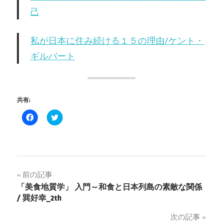
己
私が日本に住み続ける１５の理由/ケント・
ギルバート
共有:
Facebook
ク
で
リ
共
ッ
有
ク
す
し
る
て
に
Twitter
は
で
ク
共
投
前の記事
リ
有
ッ
(新
「美食地質学」 入門～和食と日本列島の素敵な関係
ク
し
稿
し
い
/ 巽好幸_2th
て
ウ
く
ィ
ナ
だ
ン
次の記事
さ
ド