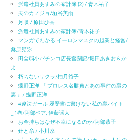
派遣社員あすみの家計簿 (2) / 青木祐子
夫のカノジョ/垣谷美雨
月収 / 原田ひ香
派遣社員あすみの家計簿/青木祐子
マンガでわかる イーロンマスクの起業と経営/
桑原晃弥
田舎弱小パチンコ店長奮闘記/堀田あきお＆か
よ
朽ちないサクラ/柚月裕子
蝶野正洋 『 プロレス名勝負とあの事件の裏の
裏 』/ 蝶野正洋
#違法ガール 履歴書に書けない私の裏バイト
_1巻/阿部ベア, 伊藤遥人
お金持ちはなぜ不幸になるのか/阿部恭子
針と糸 / 小川糸
ずっと幸せなら本なんて読まなかった: 人生の