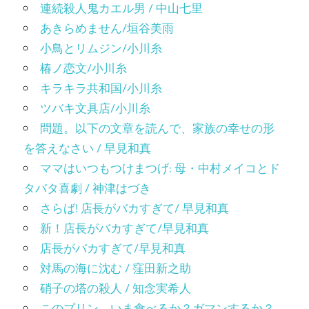
連続殺人鬼カエル男 / 中山七里
あきらめません/垣谷美雨
小鳥とリムジン/小川糸
椿ノ恋文/小川糸
キラキラ共和国/小川糸
ツバキ文具店/小川糸
問題。以下の文章を読んで、家族の幸せの形
を答えなさい / 早見和真
ママはいつもつけまつげ: 母・中村メイコとド
タバタ喜劇 / 神津はづき
さらば! 店長がバカすぎて/ 早見和真
新！店長がバカすぎて/早見和真
店長がバカすぎて/早見和真
対馬の海に沈む / 窪田新之助
硝子の塔の殺人 / 知念実希人
このプリン、いま食べるか？ガマンするか？