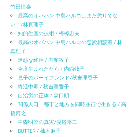
竹田恒泰
最高のオバハン 中島ハルコはまだ懲りてな
い！/林真理子
知的生産の技術 / 梅棹忠夫
最高のオバハン 中島ハルコの恋愛相談室 / 林
真理子
迷惑な終活 / 内館牧子
今度生まれたたら / 内館牧子
息子のボーイフレンド/秋吉理香子
終活中毒 / 秋吉理香子
自治労の正体 / 森口朗
関係人口 都市と地方を同時並行で生きる / 高
橋博之
中森明菜の真実/渡邉裕二
BUTTER / 柚木麻子