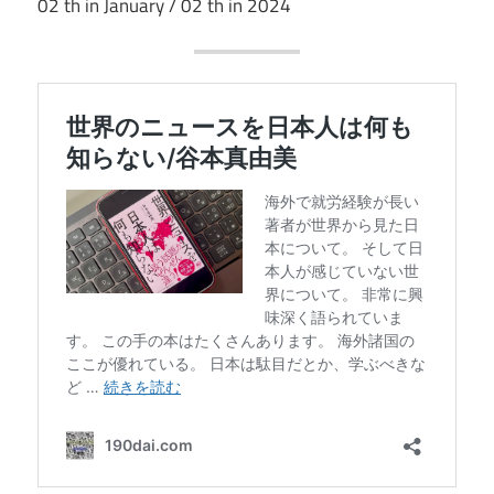
02 th in January / 02 th in 2024