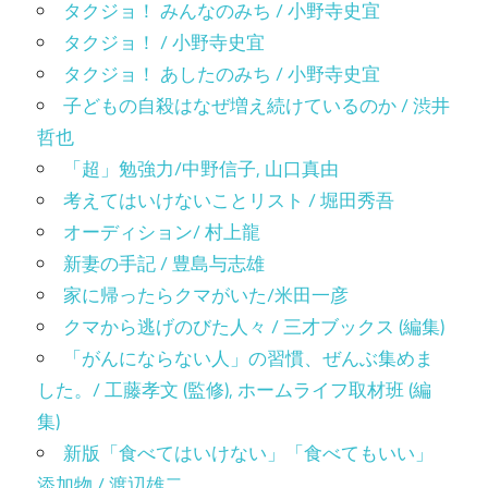
タクジョ！ みんなのみち / 小野寺史宜
タクジョ！ / 小野寺史宜
タクジョ！ あしたのみち / 小野寺史宜
子どもの自殺はなぜ増え続けているのか / 渋井
哲也
「超」勉強力/中野信子, 山口真由
考えてはいけないことリスト / 堀田秀吾
オーディション/ 村上龍
新妻の手記 / 豊島与志雄
家に帰ったらクマがいた/米田一彦
クマから逃げのびた人々 / 三才ブックス (編集)
「がんにならない人」の習慣、ぜんぶ集めま
した。/ 工藤孝文 (監修), ホームライフ取材班 (編
集)
新版「食べてはいけない」「食べてもいい」
添加物 / 渡辺雄二