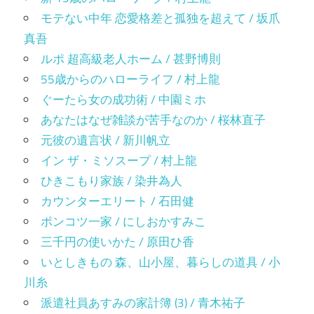
モテない中年 恋愛格差と孤独を超えて / 坂爪
真吾
ルポ 超高級老人ホーム / 甚野博則
55歳からのハローライフ / 村上龍
ぐーたら女の成功術 / 中園ミホ
あなたはなぜ雑談が苦手なのか / 桜林直子
元彼の遺言状 / 新川帆立
イン ザ・ミソスープ / 村上龍
ひきこもり家族 / 染井為人
カウンターエリート / 石田健
ポンコツ一家 / にしおかすみこ
三千円の使いかた / 原田ひ香
いとしきもの 森、山小屋、暮らしの道具 / 小
川糸
派遣社員あすみの家計簿 (3) / 青木祐子