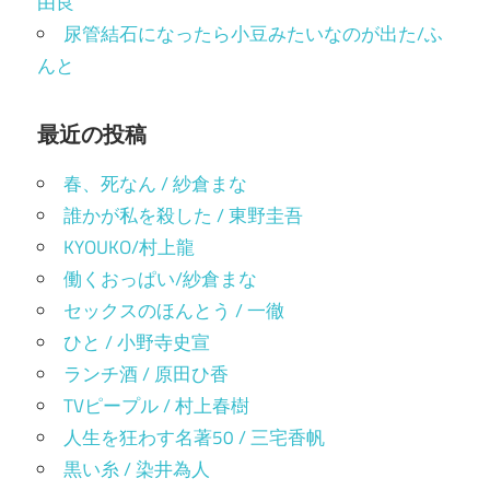
由良
尿管結石になったら小豆みたいなのが出た/ふ
んと
最近の投稿
春、死なん / 紗倉まな
誰かが私を殺した / 東野圭吾
KYOUKO/村上龍
働くおっぱい/紗倉まな
セックスのほんとう / 一徹
ひと / 小野寺史宣
ランチ酒 / 原田ひ香
TVピープル / 村上春樹
人生を狂わす名著50 / 三宅香帆
黒い糸 / 染井為人