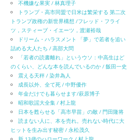
不機嫌な果実 / 林真理子
トランプ・高市同盟で日米は繁栄する 第二次
トランプ政権の新世界構想 /フレッド・フライ
ツ，スティーブ・イエーツ，渡瀬裕哉
ドリーム・ハラスメント 「夢」で若者を追い
詰める大人たち / 高部大問
「若者の読書離れ」というウソ：中高生はど
のくらい、どんな本を読んでいるのか / 飯田一史
震える天秤 / 染井為人
成長以外、全て死 / 中野優作
年金だけでも暮らせます/萩原博子
昭和歌謡大全集 / 村上龍
日本を甦らせる「高市早苗」の敵 / 門田隆将
読まない人に、本を売れ。売れない時代に大
ヒットを生み出す秘密 / 永松茂久
新 13歳のハローワーク / 村上龍