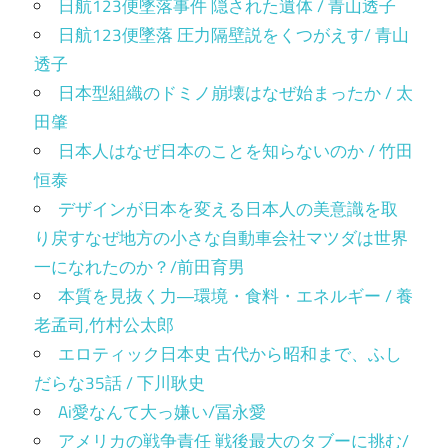
日航123便墜落事件 隠された遺体 / 青山透子
日航123便墜落 圧力隔壁説をくつがえす/ 青山
透子
日本型組織のドミノ崩壊はなぜ始まったか / 太
田肇
日本人はなぜ日本のことを知らないのか / 竹田
恒泰
デザインが日本を変える日本人の美意識を取
り戻すなぜ地方の小さな自動車会社マツダは世界
一になれたのか？/前田育男
本質を見抜く力―環境・食料・エネルギー / 養
老孟司,竹村公太郎
エロティック日本史 古代から昭和まで、ふし
だらな35話 / 下川耿史
Ai愛なんて大っ嫌い/冨永愛
アメリカの戦争責任 戦後最大のタブーに挑む/