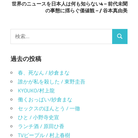
い
ウ
世界のニュースを日本人は何も知らない4 – 前代未聞
ビ
(新
で
し
開
の事態に揺らぐ価値観 – / 谷本真由美
い
き
ゲ
ウ
ま
ィ
す)
ン
ー
ド
検
ウ
で
検
シ
索:
開
き
索
ま
ョ
す)
過去の投稿
ン
春、死なん / 紗倉まな
誰かが私を殺した / 東野圭吾
KYOUKO/村上龍
働くおっぱい/紗倉まな
セックスのほんとう / 一徹
ひと / 小野寺史宣
ランチ酒 / 原田ひ香
TVピープル / 村上春樹