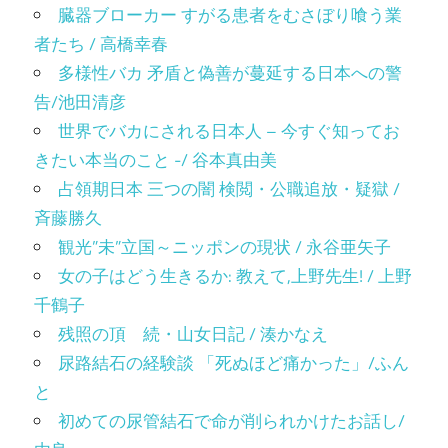
臓器ブローカー すがる患者をむさぼり喰う業
者たち / 高橋幸春
多様性バカ 矛盾と偽善が蔓延する日本への警
告/池田清彦
世界でバカにされる日本人 – 今すぐ知ってお
きたい本当のこと -/ 谷本真由美
占領期日本 三つの闇 検閲・公職追放・疑獄 /
斉藤勝久
観光”未”立国～ニッポンの現状 / 永谷亜矢子
女の子はどう生きるか: 教えて,上野先生! / 上野
千鶴子
残照の頂 続・山女日記 / 湊かなえ
尿路結石の経験談 「死ぬほど痛かった」/ふん
と
初めての尿管結石で命が削られかけたお話し/