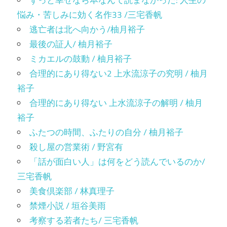
悩み・苦しみに効く名作33 /三宅香帆
逃亡者は北へ向かう/柚月裕子
最後の証人/ 柚月裕子
ミカエルの鼓動 / 柚月裕子
合理的にあり得ない2 上水流涼子の究明 / 柚月
裕子
合理的にあり得ない 上水流涼子の解明 / 柚月
裕子
ふたつの時間、ふたりの自分 / 柚月裕子
殺し屋の営業術 / 野宮有
「話が面白い人」は何をどう読んでいるのか/
三宅香帆
美食倶楽部 / 林真理子
禁煙小説 / 垣谷美雨
考察する若者たち/ 三宅香帆