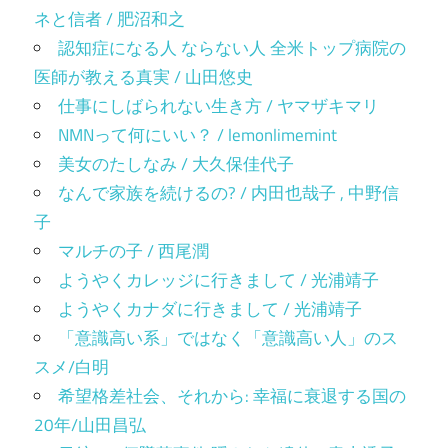
ネと信者 / 肥沼和之
認知症になる人 ならない人 全米トップ病院の
医師が教える真実 / 山田悠史
仕事にしばられない生き方 / ヤマザキマリ
NMNって何にいい？ / lemonlimemint
美女のたしなみ / 大久保佳代子
なんで家族を続けるの? / 内田也哉子 , 中野信
子
マルチの子 / 西尾潤
ようやくカレッジに行きまして / 光浦靖子
ようやくカナダに行きまして / 光浦靖子
「意識高い系」ではなく「意識高い人」のス
スメ/白明
希望格差社会、それから: 幸福に衰退する国の
20年/山田昌弘