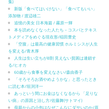
集)
新版「食べてはいけない」「食べてもいい」
添加物 / 渡辺雄二
追憶の美女 日本海篇 / 霧原一輝
本を読めなくなった人たち－コスパとテキス
トメディアをめぐる現在形/稲田豊史
「空腹」は最高の健康習慣 ホルミシスが人生
を変える/青木厚
人生は生い立ちが8割 見えない貧困は連鎖す
る/ヒオカ
60歳から食事を変えなさい/森由香子
「そろそろお酒やめようかな」と思ったとき
に読む本/垣渕洋一
あっという間にお金はなくなるから 「足りな
い病」の原因と治し方/佐藤舞(サトマイ)
母親からの小包はなぜこんなにダサいのか/原