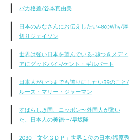
バカ格差/谷本真由美
日本のみなさんにお伝えしたい48のWhy/厚
切りジェイソン
世界は強い日本を望んでいる-嘘つきメディ
アにグッドバイ-/ケント・ギルバート
日本人がいつまでも誇りにしたい39のこと/
ルース・マリー・ジャーマン
すばらしき国、ニッポン〜外国人が驚い
た、日本人の美徳〜/早坂隆
2030「文化ＧＤＰ」世界１位の日本/福原秀