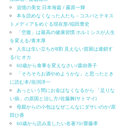
追憶の美女 日本海篇 / 霧原一輝
本を読めなくなった人たち－コスパとテキス
トメディアをめぐる現在形/稲田豊史
「空腹」は最高の健康習慣 ホルミシスが人生
を変える/青木厚
人生は生い立ちが8割 見えない貧困は連鎖す
る/ヒオカ
60歳から食事を変えなさい/森由香子
「そろそろお酒やめようかな」と思ったとき
に読む本/垣渕洋一
あっという間にお金はなくなるから 「足りな
い病」の原因と治し方/佐藤舞(サトマイ)
母親からの小包はなぜこんなにダサいのか/原
田ひ香
60歳から読み直したい名著70/齋藤孝