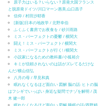
原子力はいる？いらない？原発大国フランス
と脱原発ドイツ/川口マーン惠美,山口昌子
信仰 / 村田沙耶香
[新版]日本の地政学 / 北野幸伯
ふくふく書房でお夜食を / 砂川雨路
ミス・パーフェクトの憂鬱 / 横関大
闘え！ミス・パーフェクト/ 横関大
ミス・パーフェクトが行く! /横関大
小説家になるための教科書/小狐裕介
キミが信頼されないのは話がズレてるだけな
んだ/横山信弘
八月の母 / 早見和真
眠れなくなるほど面白い 図解 脳の話: ヒトの脳
はフシギでいっぱい 身近な疑問でナゾを解明 / 茂
木 健一郎
眠れなくなるほど面白い 図解 睡眠の話/西野精