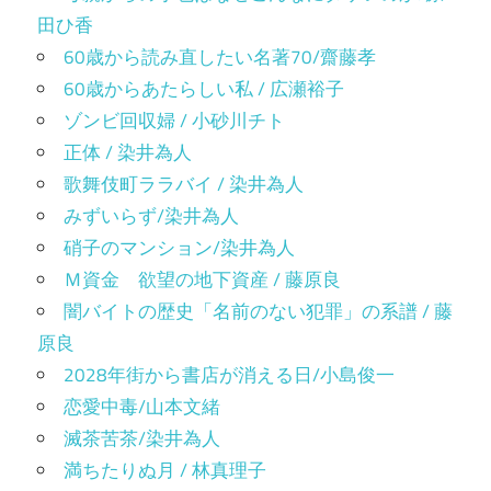
田ひ香
60歳から読み直したい名著70/齋藤孝
60歳からあたらしい私 / 広瀬裕子
ゾンビ回収婦 / 小砂川チト
正体 / 染井為人
歌舞伎町ララバイ / 染井為人
みずいらず/染井為人
硝子のマンション/染井為人
Ｍ資金 欲望の地下資産 / 藤原良
闇バイトの歴史「名前のない犯罪」の系譜 / 藤
原良
2028年街から書店が消える日/小島俊一
恋愛中毒/山本文緒
滅茶苦茶/染井為人
満ちたりぬ月 / 林真理子