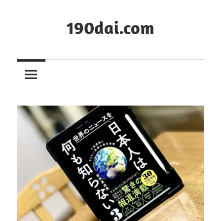
コ
ン
190dai.com
テ
ン
ツ
へ
ス
キ
ッ
プ