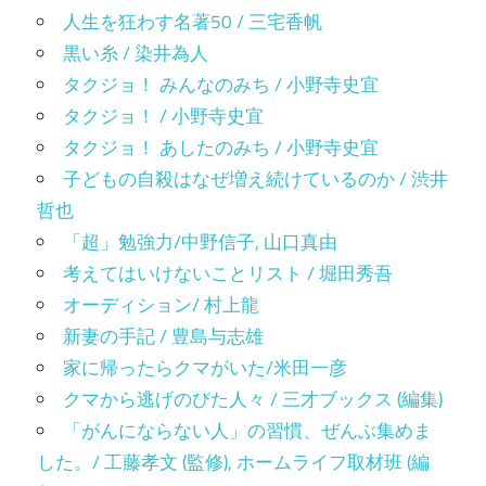
人生を狂わす名著50 / 三宅香帆
黒い糸 / 染井為人
タクジョ！ みんなのみち / 小野寺史宜
タクジョ！ / 小野寺史宜
タクジョ！ あしたのみち / 小野寺史宜
子どもの自殺はなぜ増え続けているのか / 渋井
哲也
「超」勉強力/中野信子, 山口真由
考えてはいけないことリスト / 堀田秀吾
オーディション/ 村上龍
新妻の手記 / 豊島与志雄
家に帰ったらクマがいた/米田一彦
クマから逃げのびた人々 / 三才ブックス (編集)
「がんにならない人」の習慣、ぜんぶ集めま
した。/ 工藤孝文 (監修), ホームライフ取材班 (編