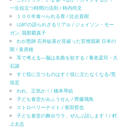
一生役立つ時間の法則 / 柿内尚文
１００年食べられる胃 / 比企直樹
LGBTの語られざるリアル / ジェイソン・モー
ガン, 我那覇真子
わが恩師 石井紘基が見破った官僚国家 日本の
闇 / 泉房穂
耳で考える―脳は名曲を欲する / 養老孟司・久
石譲
すぐ役に立つものはすぐ役に立たなくなる/荒
俣宏
われ、正気か！/ 橋本琴絵
子ども食堂かみふうせん / 齊藤飛鳥
ストロベリーナイト / 誉田哲也
子ども食堂の舞台ウラ、ぜんぶ話します！/ 村
上太志