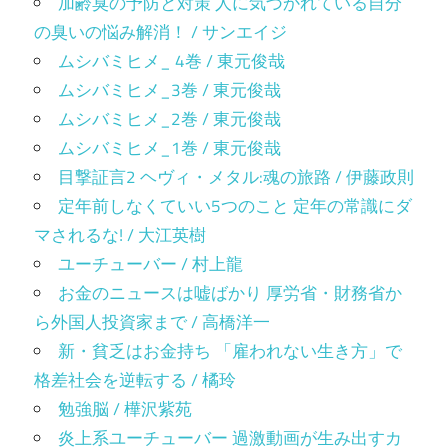
加齢臭の予防と対策 人に気づかれている自分
の臭いの悩み解消！ / サンエイジ
ムシバミヒメ_ 4巻 / 東元俊哉
ムシバミヒメ_3巻 / 東元俊哉
ムシバミヒメ_2巻 / 東元俊哉
ムシバミヒメ_1巻 / 東元俊哉
目撃証言2 ヘヴィ・メタル:魂の旅路 / 伊藤政則
定年前しなくていい5つのこと 定年の常識にダ
マされるな! / 大江英樹
ユーチューバー / 村上龍
お金のニュースは嘘ばかり 厚労省・財務省か
ら外国人投資家まで / 高橋洋一
新・貧乏はお金持ち 「雇われない生き方」で
格差社会を逆転する / 橘玲
勉強脳 / 樺沢紫苑
炎上系ユーチューバー 過激動画が生み出すカ