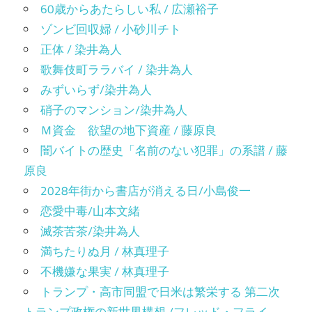
60歳からあたらしい私 / 広瀬裕子
ゾンビ回収婦 / 小砂川チト
正体 / 染井為人
歌舞伎町ララバイ / 染井為人
みずいらず/染井為人
硝子のマンション/染井為人
Ｍ資金 欲望の地下資産 / 藤原良
闇バイトの歴史「名前のない犯罪」の系譜 / 藤
原良
2028年街から書店が消える日/小島俊一
恋愛中毒/山本文緒
滅茶苦茶/染井為人
満ちたりぬ月 / 林真理子
不機嫌な果実 / 林真理子
トランプ・高市同盟で日米は繁栄する 第二次
トランプ政権の新世界構想 /フレッド・フライ