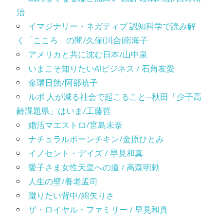
治
イマジナリー・ネガティブ 認知科学で読み解
く「こころ」の闇/久保(川合)南海子
アメリカと共に沈む日本/山中泉
いまこそ知りたいAIビジネス / 石角友愛
金環日蝕/阿部暁子
ルポ 人が減る社会で起こること─秋田「少子高
齢課題県」はいま/工藤哲
婚活マエストロ/宮島未奈
ナチュラルボーンチキン/金原ひとみ
イノセント・デイズ / 早見和真
愛子さま女性天皇への道 / 高森明勅
人生の壁/養老孟司
蹴りたい背中/綿矢りさ
ザ・ロイヤル・ファミリー / 早見和真