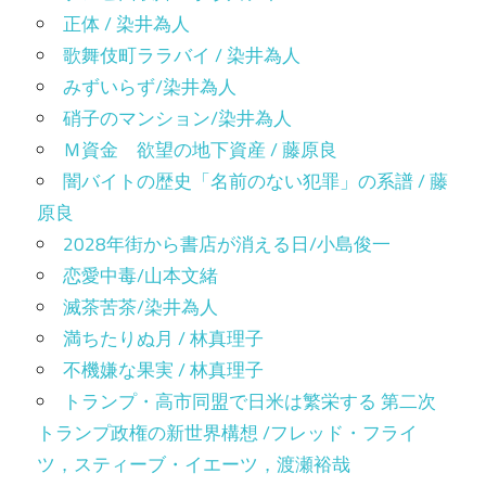
正体 / 染井為人
歌舞伎町ララバイ / 染井為人
みずいらず/染井為人
硝子のマンション/染井為人
Ｍ資金 欲望の地下資産 / 藤原良
闇バイトの歴史「名前のない犯罪」の系譜 / 藤
原良
2028年街から書店が消える日/小島俊一
恋愛中毒/山本文緒
滅茶苦茶/染井為人
満ちたりぬ月 / 林真理子
不機嫌な果実 / 林真理子
トランプ・高市同盟で日米は繁栄する 第二次
トランプ政権の新世界構想 /フレッド・フライ
ツ，スティーブ・イエーツ，渡瀬裕哉