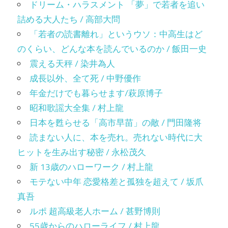
ドリーム・ハラスメント 「夢」で若者を追い
詰める大人たち / 高部大問
「若者の読書離れ」というウソ：中高生はど
のくらい、どんな本を読んでいるのか / 飯田一史
震える天秤 / 染井為人
成長以外、全て死 / 中野優作
年金だけでも暮らせます/萩原博子
昭和歌謡大全集 / 村上龍
日本を甦らせる「高市早苗」の敵 / 門田隆将
読まない人に、本を売れ。売れない時代に大
ヒットを生み出す秘密 / 永松茂久
新 13歳のハローワーク / 村上龍
モテない中年 恋愛格差と孤独を超えて / 坂爪
真吾
ルポ 超高級老人ホーム / 甚野博則
55歳からのハローライフ / 村上龍