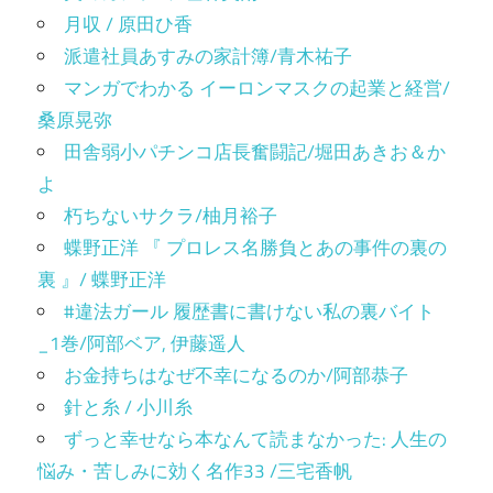
月収 / 原田ひ香
派遣社員あすみの家計簿/青木祐子
マンガでわかる イーロンマスクの起業と経営/
桑原晃弥
田舎弱小パチンコ店長奮闘記/堀田あきお＆か
よ
朽ちないサクラ/柚月裕子
蝶野正洋 『 プロレス名勝負とあの事件の裏の
裏 』/ 蝶野正洋
#違法ガール 履歴書に書けない私の裏バイト
_1巻/阿部ベア, 伊藤遥人
お金持ちはなぜ不幸になるのか/阿部恭子
針と糸 / 小川糸
ずっと幸せなら本なんて読まなかった: 人生の
悩み・苦しみに効く名作33 /三宅香帆