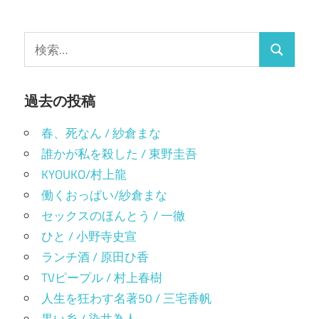
し
開
い
き
ゲ
ウ
ま
ィ
す)
検
ン
ー
ド
検
索:
ウ
で
シ
索
開
き
ま
過去の投稿
ョ
す)
ン
春、死なん / 紗倉まな
誰かが私を殺した / 東野圭吾
KYOUKO/村上龍
働くおっぱい/紗倉まな
セックスのほんとう / 一徹
ひと / 小野寺史宣
ランチ酒 / 原田ひ香
TVピープル / 村上春樹
人生を狂わす名著50 / 三宅香帆