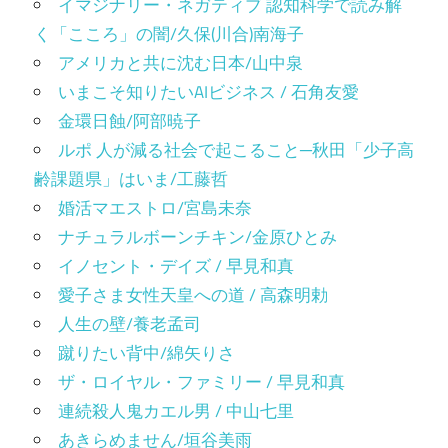
イマジナリー・ネガティブ 認知科学で読み解
く「こころ」の闇/久保(川合)南海子
アメリカと共に沈む日本/山中泉
いまこそ知りたいAIビジネス / 石角友愛
金環日蝕/阿部暁子
ルポ 人が減る社会で起こること─秋田「少子高
齢課題県」はいま/工藤哲
婚活マエストロ/宮島未奈
ナチュラルボーンチキン/金原ひとみ
イノセント・デイズ / 早見和真
愛子さま女性天皇への道 / 高森明勅
人生の壁/養老孟司
蹴りたい背中/綿矢りさ
ザ・ロイヤル・ファミリー / 早見和真
連続殺人鬼カエル男 / 中山七里
あきらめません/垣谷美雨