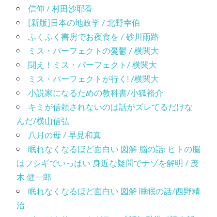
信仰 / 村田沙耶香
[新版]日本の地政学 / 北野幸伯
ふくふく書房でお夜食を / 砂川雨路
ミス・パーフェクトの憂鬱 / 横関大
闘え！ミス・パーフェクト/ 横関大
ミス・パーフェクトが行く! /横関大
小説家になるための教科書/小狐裕介
キミが信頼されないのは話がズレてるだけな
んだ/横山信弘
八月の母 / 早見和真
眠れなくなるほど面白い 図解 脳の話: ヒトの脳
はフシギでいっぱい 身近な疑問でナゾを解明 / 茂
木 健一郎
眠れなくなるほど面白い 図解 睡眠の話/西野精
治