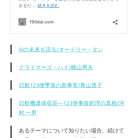
AIの未来を語る/オードリー・タン
クライマーズ・ハイ/横山秀夫
日航123便墜落の新事実/青山透子
日航機遺体収容―123便事故処理の真相/河
村 一男
あるテーマについて知りたい場合、続けて