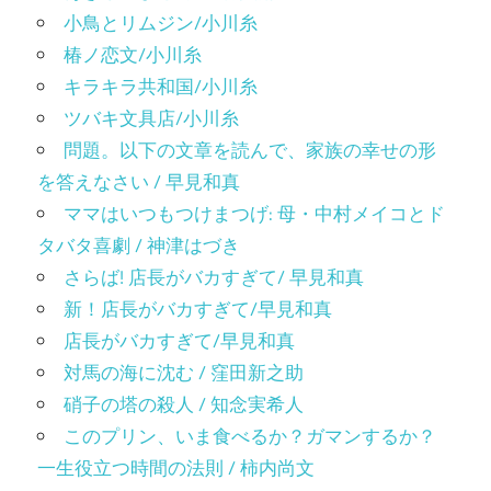
小鳥とリムジン/小川糸
椿ノ恋文/小川糸
キラキラ共和国/小川糸
ツバキ文具店/小川糸
問題。以下の文章を読んで、家族の幸せの形
を答えなさい / 早見和真
ママはいつもつけまつげ: 母・中村メイコとド
タバタ喜劇 / 神津はづき
さらば! 店長がバカすぎて/ 早見和真
新！店長がバカすぎて/早見和真
店長がバカすぎて/早見和真
対馬の海に沈む / 窪田新之助
硝子の塔の殺人 / 知念実希人
このプリン、いま食べるか？ガマンするか？
一生役立つ時間の法則 / 柿内尚文