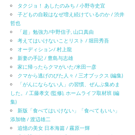
タクジョ！ あしたのみち / 小野寺史宜
子どもの自殺はなぜ増え続けているのか / 渋井
哲也
「超」勉強力/中野信子, 山口真由
考えてはいけないことリスト / 堀田秀吾
オーディション/ 村上龍
新妻の手記 / 豊島与志雄
家に帰ったらクマがいた/米田一彦
クマから逃げのびた人々 / 三才ブックス (編集)
「がんにならない人」の習慣、ぜんぶ集めま
した。/ 工藤孝文 (監修), ホームライフ取材班 (編
集)
新版「食べてはいけない」「食べてもいい」
添加物 / 渡辺雄二
追憶の美女 日本海篇 / 霧原一輝