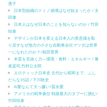
透子
日本型組織のドミノ崩壊はなぜ始まったか / 太
田肇
日本人はなぜ日本のことを知らないのか / 竹田
恒泰
デザインが日本を変える日本人の美意識を取
り戻すなぜ地方の小さな自動車会社マツダは世界
一になれたのか？/前田育男
本質を見抜く力―環境・食料・エネルギー / 養
老孟司,竹村公太郎
エロティック日本史 古代から昭和まで、ふし
だらな35話 / 下川耿史
Ai愛なんて大っ嫌い/冨永愛
アメリカの戦争責任 戦後最大のタブーに挑む/
竹田恒泰