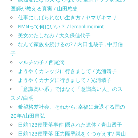
医師が教える真実 / 山田悠史
仕事にしばられない生き方 / ヤマザキマリ
NMNって何にいい？ / lemonlimemint
美女のたしなみ / 大久保佳代子
なんで家族を続けるの? / 内田也哉子 , 中野信
子
マルチの子 / 西尾潤
ようやくカレッジに行きまして / 光浦靖子
ようやくカナダに行きまして / 光浦靖子
「意識高い系」ではなく「意識高い人」のス
スメ/白明
希望格差社会、それから: 幸福に衰退する国の
20年/山田昌弘
日航123便墜落事件 隠された遺体 / 青山透子
日航123便墜落 圧力隔壁説をくつがえす/ 青山