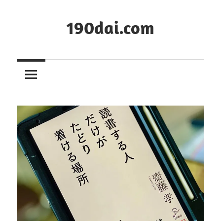
コ
ン
190dai.com
テ
ン
ツ
へ
ス
キ
ッ
プ