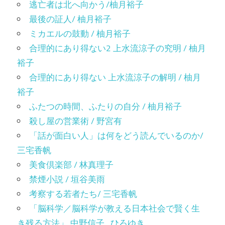
逃亡者は北へ向かう/柚月裕子
最後の証人/ 柚月裕子
ミカエルの鼓動 / 柚月裕子
合理的にあり得ない2 上水流涼子の究明 / 柚月
裕子
合理的にあり得ない 上水流涼子の解明 / 柚月
裕子
ふたつの時間、ふたりの自分 / 柚月裕子
殺し屋の営業術 / 野宮有
「話が面白い人」は何をどう読んでいるのか/
三宅香帆
美食倶楽部 / 林真理子
禁煙小説 / 垣谷美雨
考察する若者たち/ 三宅香帆
「脳科学／脳科学が教える日本社会で賢く生
き残る方法」 中野信子 , ひろゆき