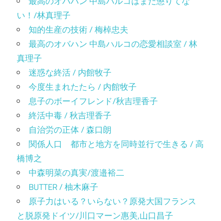
最高のオバハン 中島ハルコはまだ懲りてな
い！/林真理子
知的生産の技術 / 梅棹忠夫
最高のオバハン 中島ハルコの恋愛相談室 / 林
真理子
迷惑な終活 / 内館牧子
今度生まれたたら / 内館牧子
息子のボーイフレンド/秋吉理香子
終活中毒 / 秋吉理香子
自治労の正体 / 森口朗
関係人口 都市と地方を同時並行で生きる / 高
橋博之
中森明菜の真実/渡邉裕二
BUTTER / 柚木麻子
原子力はいる？いらない？原発大国フランス
と脱原発ドイツ/川口マーン惠美,山口昌子