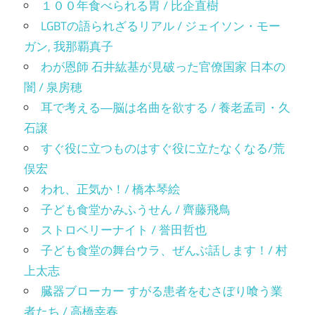
１００年食べられる胃 / 比企直樹
LGBTの語られざるリアル / ジェイソン・モー
ガン, 我那覇真子
わが恩師 石井紘基が見破った官僚国家 日本の
闇 / 泉房穂
耳で考える―脳は名曲を欲する / 養老孟司・久
石譲
すぐ役に立つものはすぐ役に立たなくなる/荒
俣宏
われ、正気か！/ 橋本琴絵
子ども食堂かみふうせん / 齊藤飛鳥
ストロベリーナイト / 誉田哲也
子ども食堂の舞台ウラ、ぜんぶ話します！/ 村
上太志
臓器ブローカー すがる患者をむさぼり喰う業
者たち / 高橋幸春