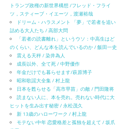
トランプ政権の新世界構想 /フレッド・フライ
ツ，スティーブ・イエーツ，渡瀬裕哉
ドリーム・ハラスメント 「夢」で若者を追い
詰める大人たち / 高部大問
「若者の読書離れ」というウソ：中高生はど
のくらい、どんな本を読んでいるのか / 飯田一史
震える天秤 / 染井為人
成長以外、全て死 / 中野優作
年金だけでも暮らせます/萩原博子
昭和歌謡大全集 / 村上龍
日本を甦らせる「高市早苗」の敵 / 門田隆将
読まない人に、本を売れ。売れない時代に大
ヒットを生み出す秘密 / 永松茂久
新 13歳のハローワーク / 村上龍
モテない中年 恋愛格差と孤独を超えて / 坂爪