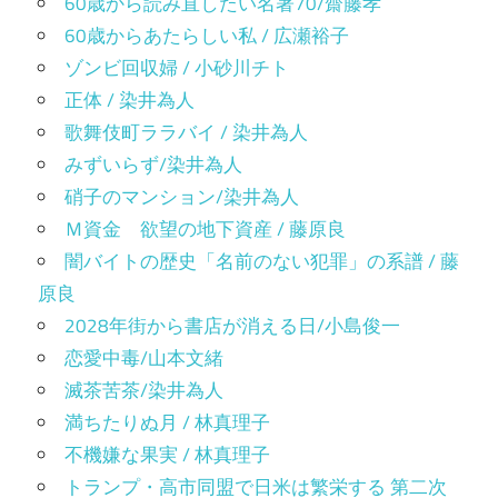
60歳から読み直したい名著70/齋藤孝
60歳からあたらしい私 / 広瀬裕子
ゾンビ回収婦 / 小砂川チト
正体 / 染井為人
歌舞伎町ララバイ / 染井為人
みずいらず/染井為人
硝子のマンション/染井為人
Ｍ資金 欲望の地下資産 / 藤原良
闇バイトの歴史「名前のない犯罪」の系譜 / 藤
原良
2028年街から書店が消える日/小島俊一
恋愛中毒/山本文緒
滅茶苦茶/染井為人
満ちたりぬ月 / 林真理子
不機嫌な果実 / 林真理子
トランプ・高市同盟で日米は繁栄する 第二次