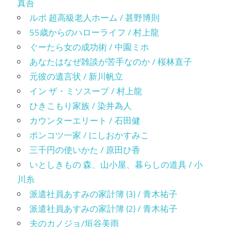
真吾
ルポ 超高級老人ホーム / 甚野博則
55歳からのハローライフ / 村上龍
ぐーたら女の成功術 / 中園ミホ
あなたはなぜ雑談が苦手なのか / 桜林直子
元彼の遺言状 / 新川帆立
イン ザ・ミソスープ / 村上龍
ひきこもり家族 / 染井為人
カウンターエリート / 石田健
ポンコツ一家 / にしおかすみこ
三千円の使いかた / 原田ひ香
いとしきもの 森、山小屋、暮らしの道具 / 小
川糸
派遣社員あすみの家計簿 (3) / 青木祐子
派遣社員あすみの家計簿 (2) / 青木祐子
夫のカノジョ/垣谷美雨