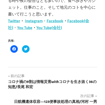
る時や夜の会合なども多いので、食べ歩きやガジ
ェット。仕事のこと。そして地元のコトを中心に
書いて行こうと思います。
Twitter
・
Instagram
・
Facebook
・
Facebook(会
社)
・
You Tube
・
You Tube(会社)
共有:
Facebook
ク
で
リ
共
ッ
有
ク
す
し
る
て
に
Twitter
は
で
ク
共
投
前の記事
リ
有
ッ
(新
コロナ禍の9割は情報災害withコロナを生き抜く36の
ク
し
稿
し
い
知恵/長尾 和宏
て
ウ
く
ィ
ナ
だ
ン
次の記事
さ
ド
い
ウ
日航機遺体収容―123便事故処理の真相/河村 一男
ビ
(新
で