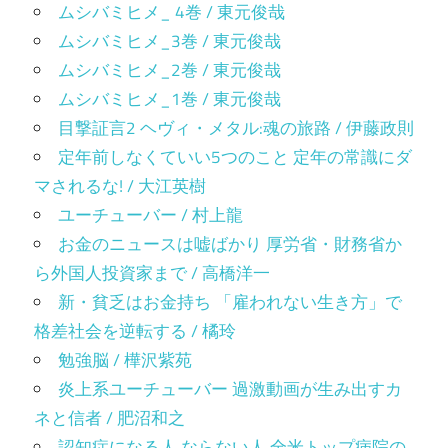
ムシバミヒメ_ 4巻 / 東元俊哉
ムシバミヒメ_3巻 / 東元俊哉
ムシバミヒメ_2巻 / 東元俊哉
ムシバミヒメ_1巻 / 東元俊哉
目撃証言2 ヘヴィ・メタル:魂の旅路 / 伊藤政則
定年前しなくていい5つのこと 定年の常識にダ
マされるな! / 大江英樹
ユーチューバー / 村上龍
お金のニュースは嘘ばかり 厚労省・財務省か
ら外国人投資家まで / 高橋洋一
新・貧乏はお金持ち 「雇われない生き方」で
格差社会を逆転する / 橘玲
勉強脳 / 樺沢紫苑
炎上系ユーチューバー 過激動画が生み出すカ
ネと信者 / 肥沼和之
認知症になる人 ならない人 全米トップ病院の