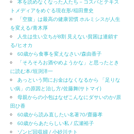
本を読めなくなった人たち－コスパとテキス
トメディアをめぐる現在形/稲田豊史
「空腹」は最高の健康習慣 ホルミシスが人生
を変える/青木厚
人生は生い立ちが8割 見えない貧困は連鎖す
る/ヒオカ
60歳から食事を変えなさい/森由香子
「そろそろお酒やめようかな」と思ったとき
に読む本/垣渕洋一
あっという間にお金はなくなるから 「足りな
い病」の原因と治し方/佐藤舞(サトマイ)
母親からの小包はなぜこんなにダサいのか/原
田ひ香
60歳から読み直したい名著70/齋藤孝
60歳からあたらしい私 / 広瀬裕子
ゾンビ回収婦 / 小砂川チト