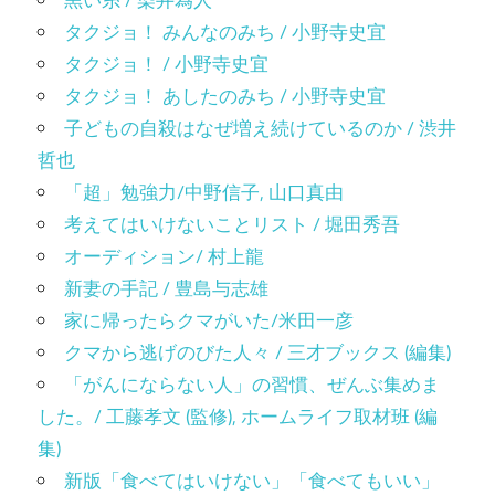
黒い糸 / 染井為人
タクジョ！ みんなのみち / 小野寺史宜
タクジョ！ / 小野寺史宜
タクジョ！ あしたのみち / 小野寺史宜
子どもの自殺はなぜ増え続けているのか / 渋井
哲也
「超」勉強力/中野信子, 山口真由
考えてはいけないことリスト / 堀田秀吾
オーディション/ 村上龍
新妻の手記 / 豊島与志雄
家に帰ったらクマがいた/米田一彦
クマから逃げのびた人々 / 三才ブックス (編集)
「がんにならない人」の習慣、ぜんぶ集めま
した。/ 工藤孝文 (監修), ホームライフ取材班 (編
集)
新版「食べてはいけない」「食べてもいい」