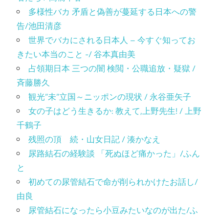
多様性バカ 矛盾と偽善が蔓延する日本への警
告/池田清彦
世界でバカにされる日本人 – 今すぐ知ってお
きたい本当のこと -/ 谷本真由美
占領期日本 三つの闇 検閲・公職追放・疑獄 /
斉藤勝久
観光”未”立国～ニッポンの現状 / 永谷亜矢子
女の子はどう生きるか: 教えて,上野先生! / 上野
千鶴子
残照の頂 続・山女日記 / 湊かなえ
尿路結石の経験談 「死ぬほど痛かった」/ふん
と
初めての尿管結石で命が削られかけたお話し/
由良
尿管結石になったら小豆みたいなのが出た/ふ