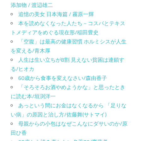
添加物 / 渡辺雄二
追憶の美女 日本海篇 / 霧原一輝
本を読めなくなった人たち－コスパとテキス
トメディアをめぐる現在形/稲田豊史
「空腹」は最高の健康習慣 ホルミシスが人生
を変える/青木厚
人生は生い立ちが8割 見えない貧困は連鎖す
る/ヒオカ
60歳から食事を変えなさい/森由香子
「そろそろお酒やめようかな」と思ったとき
に読む本/垣渕洋一
あっという間にお金はなくなるから 「足りな
い病」の原因と治し方/佐藤舞(サトマイ)
母親からの小包はなぜこんなにダサいのか/原
田ひ香