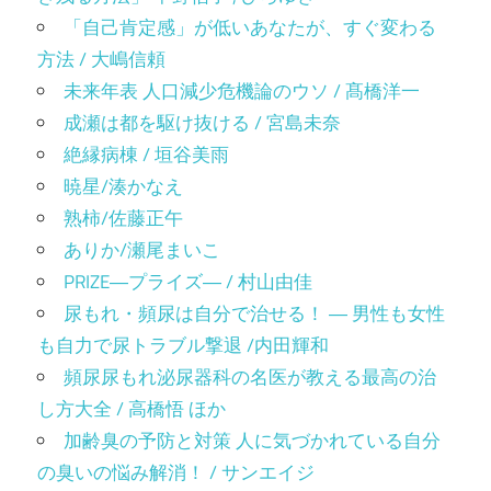
「自己肯定感」が低いあなたが、すぐ変わる
方法 / 大嶋信頼
未来年表 人口減少危機論のウソ / 髙橋洋一
成瀬は都を駆け抜ける / 宮島未奈
絶縁病棟 / 垣谷美雨
暁星/湊かなえ
熟柿/佐藤正午
ありか/瀬尾まいこ
PRIZE―プライズ― / 村山由佳
尿もれ・頻尿は自分で治せる！ ― 男性も女性
も自力で尿トラブル撃退 /内田輝和
頻尿尿もれ泌尿器科の名医が教える最高の治
し方大全 / 高橋悟 ほか
加齢臭の予防と対策 人に気づかれている自分
の臭いの悩み解消！ / サンエイジ