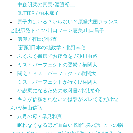
中森明菜の真実/渡邉裕二
BUTTER / 柚木麻子
原子力はいる？いらない？原発大国フランス
と脱原発ドイツ/川口マーン惠美,山口昌子
信仰 / 村田沙耶香
[新版]日本の地政学 / 北野幸伯
ふくふく書房でお夜食を / 砂川雨路
ミス・パーフェクトの憂鬱 / 横関大
闘え！ミス・パーフェクト/ 横関大
ミス・パーフェクトが行く! /横関大
小説家になるための教科書/小狐裕介
キミが信頼されないのは話がズレてるだけな
んだ/横山信弘
八月の母 / 早見和真
眠れなくなるほど面白い 図解 脳の話: ヒトの脳