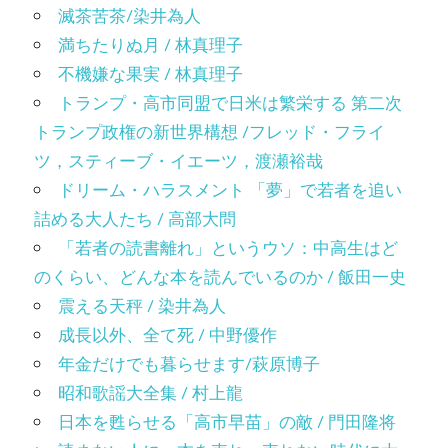
滅茶苦茶/染井為人
満ちたりぬ月 / 林真理子
不機嫌な果実 / 林真理子
トランプ・高市同盟で日米は繁栄する 第二次
トランプ政権の新世界構想 /フレッド・フライ
ツ，スティーブ・イエーツ，渡瀬裕哉
ドリーム・ハラスメント 「夢」で若者を追い
詰める大人たち / 高部大問
「若者の読書離れ」というウソ：中高生はど
のくらい、どんな本を読んでいるのか / 飯田一史
震える天秤 / 染井為人
成長以外、全て死 / 中野優作
年金だけでも暮らせます/萩原博子
昭和歌謡大全集 / 村上龍
日本を甦らせる「高市早苗」の敵 / 門田隆将