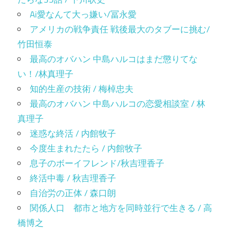
Ai愛なんて大っ嫌い/冨永愛
アメリカの戦争責任 戦後最大のタブーに挑む/
竹田恒泰
最高のオバハン 中島ハルコはまだ懲りてな
い！/林真理子
知的生産の技術 / 梅棹忠夫
最高のオバハン 中島ハルコの恋愛相談室 / 林
真理子
迷惑な終活 / 内館牧子
今度生まれたたら / 内館牧子
息子のボーイフレンド/秋吉理香子
終活中毒 / 秋吉理香子
自治労の正体 / 森口朗
関係人口 都市と地方を同時並行で生きる / 高
橋博之