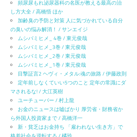
頻尿尿もれ泌尿器科の名医が教える最高の治
し方大全 / 高橋悟 ほか
加齢臭の予防と対策 人に気づかれている自分
の臭いの悩み解消！ / サンエイジ
ムシバミヒメ_ 4巻 / 東元俊哉
ムシバミヒメ_3巻 / 東元俊哉
ムシバミヒメ_2巻 / 東元俊哉
ムシバミヒメ_1巻 / 東元俊哉
目撃証言2 ヘヴィ・メタル:魂の旅路 / 伊藤政則
定年前しなくていい5つのこと 定年の常識にダ
マされるな! / 大江英樹
ユーチューバー / 村上龍
お金のニュースは嘘ばかり 厚労省・財務省か
ら外国人投資家まで / 高橋洋一
新・貧乏はお金持ち 「雇われない生き方」で
格差社会を逆転する / 橘玲