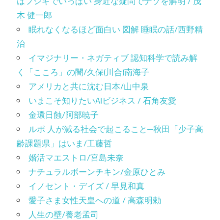
はフシギでいっぱい 身近な疑問でナゾを解明 / 茂
木 健一郎
眠れなくなるほど面白い 図解 睡眠の話/西野精
治
イマジナリー・ネガティブ 認知科学で読み解
く「こころ」の闇/久保(川合)南海子
アメリカと共に沈む日本/山中泉
いまこそ知りたいAIビジネス / 石角友愛
金環日蝕/阿部暁子
ルポ 人が減る社会で起こること─秋田「少子高
齢課題県」はいま/工藤哲
婚活マエストロ/宮島未奈
ナチュラルボーンチキン/金原ひとみ
イノセント・デイズ / 早見和真
愛子さま女性天皇への道 / 高森明勅
人生の壁/養老孟司