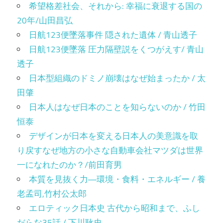
希望格差社会、それから: 幸福に衰退する国の
20年/山田昌弘
日航123便墜落事件 隠された遺体 / 青山透子
日航123便墜落 圧力隔壁説をくつがえす/ 青山
透子
日本型組織のドミノ崩壊はなぜ始まったか / 太
田肇
日本人はなぜ日本のことを知らないのか / 竹田
恒泰
デザインが日本を変える日本人の美意識を取
り戻すなぜ地方の小さな自動車会社マツダは世界
一になれたのか？/前田育男
本質を見抜く力―環境・食料・エネルギー / 養
老孟司,竹村公太郎
エロティック日本史 古代から昭和まで、ふし
だらな35話 / 下川耿史