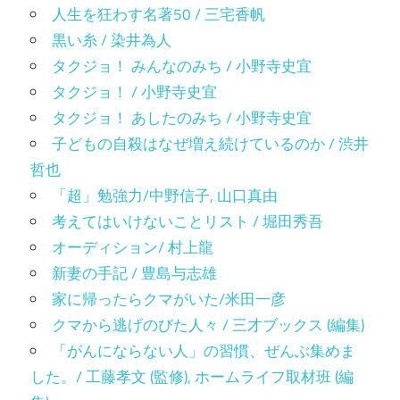
人生を狂わす名著50 / 三宅香帆
黒い糸 / 染井為人
タクジョ！ みんなのみち / 小野寺史宜
タクジョ！ / 小野寺史宜
タクジョ！ あしたのみち / 小野寺史宜
子どもの自殺はなぜ増え続けているのか / 渋井
哲也
「超」勉強力/中野信子, 山口真由
考えてはいけないことリスト / 堀田秀吾
オーディション/ 村上龍
新妻の手記 / 豊島与志雄
家に帰ったらクマがいた/米田一彦
クマから逃げのびた人々 / 三才ブックス (編集)
「がんにならない人」の習慣、ぜんぶ集めま
した。/ 工藤孝文 (監修), ホームライフ取材班 (編