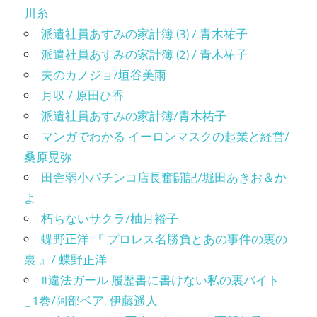
川糸
派遣社員あすみの家計簿 (3) / 青木祐子
派遣社員あすみの家計簿 (2) / 青木祐子
夫のカノジョ/垣谷美雨
月収 / 原田ひ香
派遣社員あすみの家計簿/青木祐子
マンガでわかる イーロンマスクの起業と経営/
桑原晃弥
田舎弱小パチンコ店長奮闘記/堀田あきお＆か
よ
朽ちないサクラ/柚月裕子
蝶野正洋 『 プロレス名勝負とあの事件の裏の
裏 』/ 蝶野正洋
#違法ガール 履歴書に書けない私の裏バイト
_1巻/阿部ベア, 伊藤遥人