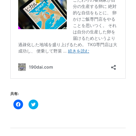
共有:
Facebook
ク
で
リ
共
ッ
有
ク
す
し
る
て
に
Twitter
は
で
ク
共