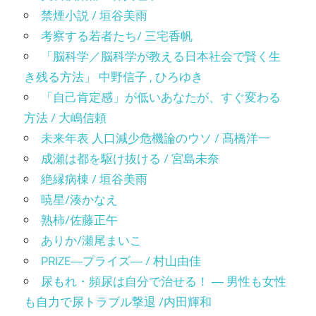
禁煙小説 / 垣谷美雨
考察する若者たち/ 三宅香帆
「脳科学／脳科学が教える日本社会で賢く生
き残る方法」 中野信子 , ひろゆき
「自己肯定感」が低いあなたが、すぐ変わる
方法 / 大嶋信頼
未来年表 人口減少危機論のウソ / 髙橋洋一
成瀬は都を駆け抜ける / 宮島未奈
絶縁病棟 / 垣谷美雨
暁星/湊かなえ
熟柿/佐藤正午
ありか/瀬尾まいこ
PRIZE―プライズ― / 村山由佳
尿もれ・頻尿は自分で治せる！ ― 男性も女性
も自力で尿トラブル撃退 /内田輝和