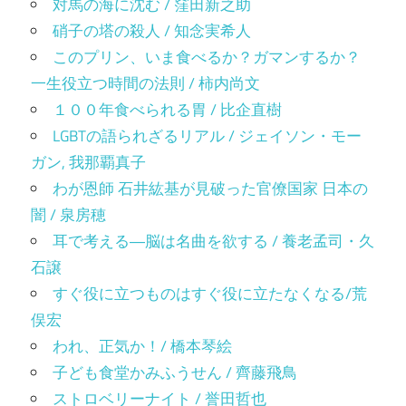
対馬の海に沈む / 窪田新之助
硝子の塔の殺人 / 知念実希人
このプリン、いま食べるか？ガマンするか？
一生役立つ時間の法則 / 柿内尚文
１００年食べられる胃 / 比企直樹
LGBTの語られざるリアル / ジェイソン・モー
ガン, 我那覇真子
わが恩師 石井紘基が見破った官僚国家 日本の
闇 / 泉房穂
耳で考える―脳は名曲を欲する / 養老孟司・久
石譲
すぐ役に立つものはすぐ役に立たなくなる/荒
俣宏
われ、正気か！/ 橋本琴絵
子ども食堂かみふうせん / 齊藤飛鳥
ストロベリーナイト / 誉田哲也