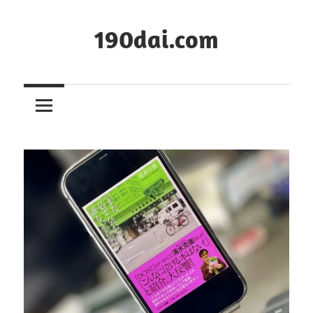
コ
ン
190dai.com
テ
ン
ツ
へ
ス
キ
ッ
プ