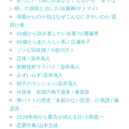
あっという間にお金はなくなるから 「足りな
い病」の原因と治し方/佐藤舞(サトマイ)
母親からの小包はなぜこんなにダサいのか/原
田ひ香
60歳から読み直したい名著70/齋藤孝
60歳からあたらしい私 / 広瀬裕子
ゾンビ回収婦 / 小砂川チト
正体 / 染井為人
歌舞伎町ララバイ / 染井為人
みずいらず/染井為人
硝子のマンション/染井為人
Ｍ資金 欲望の地下資産 / 藤原良
闇バイトの歴史「名前のない犯罪」の系譜 / 藤
原良
2028年街から書店が消える日/小島俊一
恋愛中毒/山本文緒