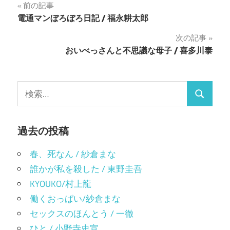
投
前の記事
リ
有
ッ
(新
電通マンぼろぼろ日記 / 福永耕太郎
ク
し
稿
し
い
て
ウ
次の記事
く
ィ
ナ
だ
ン
おいべっさんと不思議な母子 / 喜多川泰
さ
ド
い
ウ
ビ
(新
で
し
開
い
き
ゲ
ウ
ま
検
ィ
す)
検
ン
索:
ー
ド
ウ
索
で
シ
開
過去の投稿
き
ま
ョ
す)
春、死なん / 紗倉まな
ン
誰かが私を殺した / 東野圭吾
KYOUKO/村上龍
働くおっぱい/紗倉まな
セックスのほんとう / 一徹
ひと / 小野寺史宣