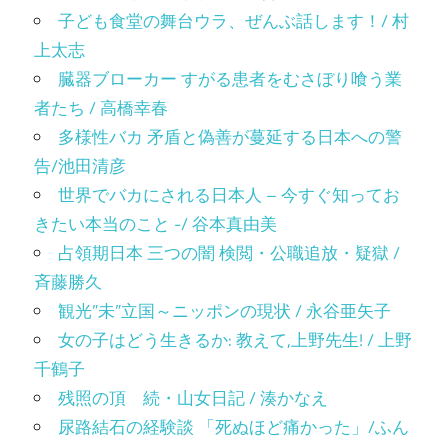
子ども食堂の舞台ウラ、ぜんぶ話します！/ 村
上太志
臓器ブローカー すがる患者をむさぼり喰う業
者たち / 高橋幸春
多様性バカ 矛盾と偽善が蔓延する日本への警
告/池田清彦
世界でバカにされる日本人 – 今すぐ知ってお
きたい本当のこと -/ 谷本真由美
占領期日本 三つの闇 検閲・公職追放・疑獄 /
斉藤勝久
観光”未”立国～ニッポンの現状 / 永谷亜矢子
女の子はどう生きるか: 教えて,上野先生! / 上野
千鶴子
残照の頂 続・山女日記 / 湊かなえ
尿路結石の経験談 「死ぬほど痛かった」/ふん