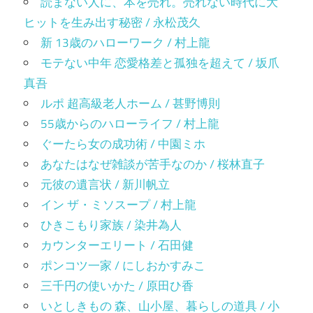
読まない人に、本を売れ。売れない時代に大
ヒットを生み出す秘密 / 永松茂久
新 13歳のハローワーク / 村上龍
モテない中年 恋愛格差と孤独を超えて / 坂爪
真吾
ルポ 超高級老人ホーム / 甚野博則
55歳からのハローライフ / 村上龍
ぐーたら女の成功術 / 中園ミホ
あなたはなぜ雑談が苦手なのか / 桜林直子
元彼の遺言状 / 新川帆立
イン ザ・ミソスープ / 村上龍
ひきこもり家族 / 染井為人
カウンターエリート / 石田健
ポンコツ一家 / にしおかすみこ
三千円の使いかた / 原田ひ香
いとしきもの 森、山小屋、暮らしの道具 / 小