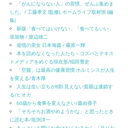
「がんにならない人」の習慣、ぜんぶ集めま
した。/ 工藤孝文 (監修), ホームライフ取材班 (編
集)
新版「食べてはいけない」「食べてもいい」
添加物 / 渡辺雄二
追憶の美女 日本海篇 / 霧原一輝
本を読めなくなった人たち－コスパとテキス
トメディアをめぐる現在形/稲田豊史
「空腹」は最高の健康習慣 ホルミシスが人生
を変える/青木厚
人生は生い立ちが8割 見えない貧困は連鎖す
る/ヒオカ
60歳から食事を変えなさい/森由香子
「そろそろお酒やめようかな」と思ったとき
に読む本/垣渕洋一