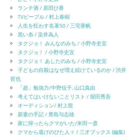
ランチ酒 / 原田ひ香
TVピープル / 村上春樹
人生を狂わす名著50 / 三宅香帆
黒い糸 / 染井為人
タクジョ！ みんなのみち / 小野寺史宜
タクジョ！ / 小野寺史宜
タクジョ！ あしたのみち / 小野寺史宜
子どもの自殺はなぜ増え続けているのか / 渋井
哲也
「超」勉強力/中野信子, 山口真由
考えてはいけないことリスト / 堀田秀吾
オーディション/ 村上龍
新妻の手記 / 豊島与志雄
家に帰ったらクマがいた/米田一彦
クマから逃げのびた人々 / 三才ブックス (編集)