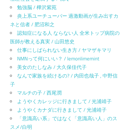
勉強脳 / 樺沢紫苑
炎上系ユーチューバー 過激動画が生み出すカ
ネと信者 / 肥沼和之
認知症になる人 ならない人 全米トップ病院の
医師が教える真実 / 山田悠史
仕事にしばられない生き方 / ヤマザキマリ
NMNって何にいい？ / lemonlimemint
美女のたしなみ / 大久保佳代子
なんで家族を続けるの? / 内田也哉子 , 中野信
子
マルチの子 / 西尾潤
ようやくカレッジに行きまして / 光浦靖子
ようやくカナダに行きまして / 光浦靖子
「意識高い系」ではなく「意識高い人」のス
スメ/白明