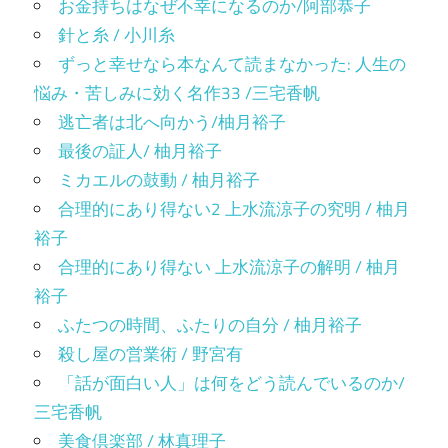
お金持ちはなぜ不幸になるのか/阿部恭子
針と糸 / 小川糸
ずっと幸せなら本なんて読まなかった: 人生の
悩み・苦しみに効く名作33 /三宅香帆
逃亡者は北へ向かう/柚月裕子
最後の証人/ 柚月裕子
ミカエルの鼓動 / 柚月裕子
合理的にあり得ない2 上水流涼子の究明 / 柚月
裕子
合理的にあり得ない 上水流涼子の解明 / 柚月
裕子
ふたつの時間、ふたりの自分 / 柚月裕子
殺し屋の営業術 / 野宮有
「話が面白い人」は何をどう読んでいるのか/
三宅香帆
美食倶楽部 / 林真理子