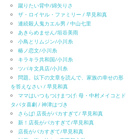
蹴りたい背中/綿矢りさ
ザ・ロイヤル・ファミリー / 早見和真
連続殺人鬼カエル男 / 中山七里
あきらめません/垣谷美雨
小鳥とリムジン/小川糸
椿ノ恋文/小川糸
キラキラ共和国/小川糸
ツバキ文具店/小川糸
問題。以下の文章を読んで、家族の幸せの形
を答えなさい / 早見和真
ママはいつもつけまつげ: 母・中村メイコとド
タバタ喜劇 / 神津はづき
さらば! 店長がバカすぎて/ 早見和真
新！店長がバカすぎて/早見和真
店長がバカすぎて/早見和真