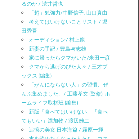
るのか / 渋井哲也
「超」勉強力/中野信子, 山口真由
考えてはいけないことリスト / 堀
田秀吾
オーディション/ 村上龍
新妻の手記 / 豊島与志雄
家に帰ったらクマがいた/米田一彦
クマから逃げのびた人々 / 三才ブ
ックス (編集)
「がんにならない人」の習慣、ぜ
んぶ集めました。/ 工藤孝文 (監修), ホ
ームライフ取材班 (編集)
新版「食べてはいけない」「食べ
てもいい」添加物 / 渡辺雄二
追憶の美女 日本海篇 / 霧原一輝
本を読めなくなった人たち－コス