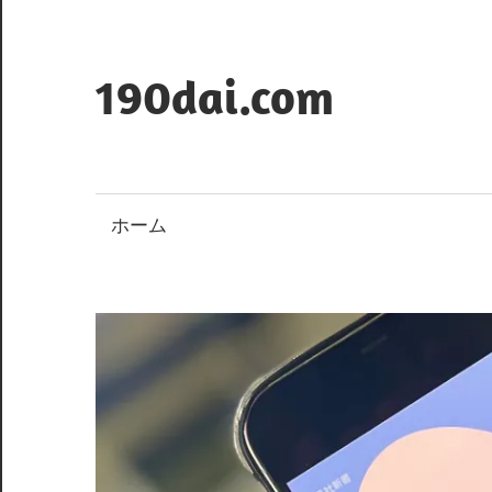
コ
ン
テ
190dai.com
ン
ツ
へ
ス
ホーム
キ
ッ
プ