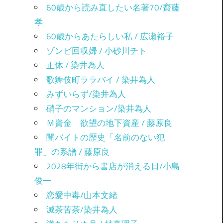
60歳から読み直したい名著70/齋藤
孝
60歳からあたらしい私 / 広瀬裕子
ゾンビ回収婦 / 小砂川チト
正体 / 染井為人
歌舞伎町ララバイ / 染井為人
みずいらず/染井為人
硝子のマンション/染井為人
Ｍ資金 欲望の地下資産 / 藤原良
闇バイトの歴史「名前のない犯
罪」の系譜 / 藤原良
2028年街から書店が消える日/小島
俊一
恋愛中毒/山本文緒
滅茶苦茶/染井為人