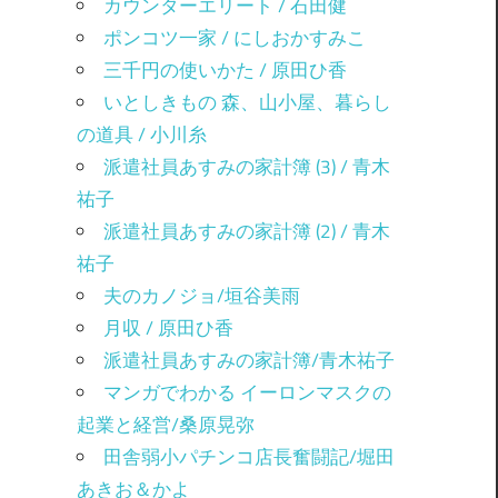
カウンターエリート / 石田健
ポンコツ一家 / にしおかすみこ
三千円の使いかた / 原田ひ香
いとしきもの 森、山小屋、暮らし
の道具 / 小川糸
派遣社員あすみの家計簿 (3) / 青木
祐子
派遣社員あすみの家計簿 (2) / 青木
祐子
夫のカノジョ/垣谷美雨
月収 / 原田ひ香
派遣社員あすみの家計簿/青木祐子
マンガでわかる イーロンマスクの
起業と経営/桑原晃弥
田舎弱小パチンコ店長奮闘記/堀田
あきお＆かよ