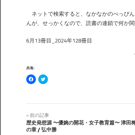
ネットで検索すると、なかなかのべっぴん
んが、せっかくなので、読書の連鎖で何か関
6月13冊目_2024年128冊目
共有:
Facebook
ク
で
リ
共
ッ
有
ク
す
し
る
て
に
Twitter
は
で
ク
共
投
リ
有
前の記事
ッ
(新
ク
し
歴史発想源 〜優婉の開花・女子教育篇〜 津田
稿
し
い
の章 / 弘中勝
て
ウ
く
ィ