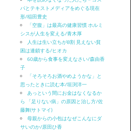
パとテキストメディアをめぐる現在
形/稲田豊史
「空腹」は最高の健康習慣 ホルミ
シスが人生を変える/青木厚
人生は生い立ちが8割 見えない貧
困は連鎖する/ヒオカ
60歳から食事を変えなさい/森由香
子
「そろそろお酒やめようかな」と
思ったときに読む本/垣渕洋一
あっという間にお金はなくなるか
ら 「足りない病」の原因と治し方/佐
藤舞(サトマイ)
母親からの小包はなぜこんなにダ
サいのか/原田ひ香