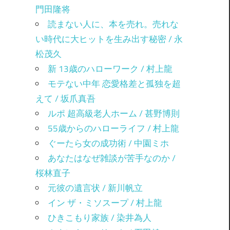
門田隆将
読まない人に、本を売れ。売れな
い時代に大ヒットを生み出す秘密 / 永
松茂久
新 13歳のハローワーク / 村上龍
モテない中年 恋愛格差と孤独を超
えて / 坂爪真吾
ルポ 超高級老人ホーム / 甚野博則
55歳からのハローライフ / 村上龍
ぐーたら女の成功術 / 中園ミホ
あなたはなぜ雑談が苦手なのか /
桜林直子
元彼の遺言状 / 新川帆立
イン ザ・ミソスープ / 村上龍
ひきこもり家族 / 染井為人