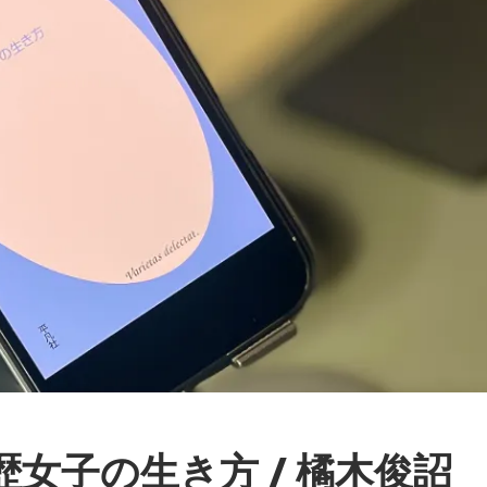
歴女子の生き方 / 橘木俊詔