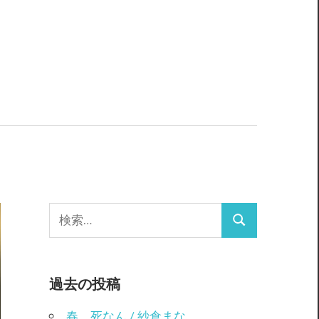
検
検
索:
索
過去の投稿
春、死なん / 紗倉まな