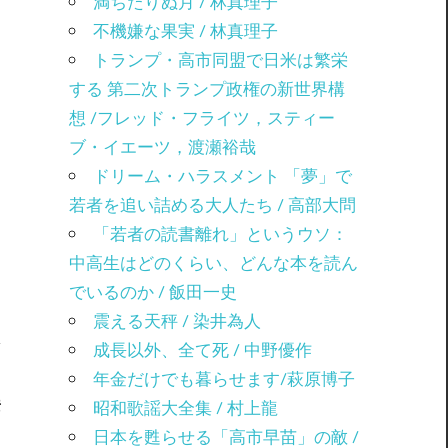
満ちたりぬ月 / 林真理子
不機嫌な果実 / 林真理子
トランプ・高市同盟で日米は繁栄
する 第二次トランプ政権の新世界構
想 /フレッド・フライツ，スティー
ブ・イエーツ，渡瀬裕哉
ドリーム・ハラスメント 「夢」で
若者を追い詰める大人たち / 高部大問
「若者の読書離れ」というウソ：
中高生はどのくらい、どんな本を読ん
でいるのか / 飯田一史
震える天秤 / 染井為人
成長以外、全て死 / 中野優作
年金だけでも暮らせます/萩原博子
昭和歌謡大全集 / 村上龍
彦
日本を甦らせる「高市早苗」の敵 /