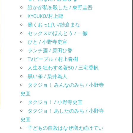
誰かが私を殺した / 東野圭吾
KYOUKO/村上龍
働くおっぱい/紗倉まな
セックスのほんとう / 一徹
ひと / 小野寺史宣
ランチ酒 / 原田ひ香
TVピープル / 村上春樹
人生を狂わす名著50 / 三宅香帆
黒い糸 / 染井為人
タクジョ！ みんなのみち / 小野寺
史宜
タクジョ！ / 小野寺史宜
タクジョ！ あしたのみち / 小野寺
史宜
子どもの自殺はなぜ増え続けてい