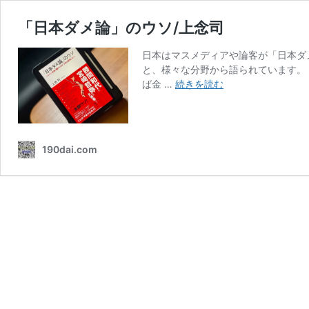
「日本ダメ論」のウソ/上念司
日本はマスメディアや論客が「日本ダ
と、様々な分野から語られています。
「日
ば金 …
続きを読む
本
ダ
メ
論」
190dai.com
の
ウ
ソ/
上
念
司