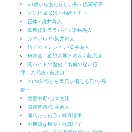
60歳からあたらしい私 / 広瀬裕子
ゾンビ回収婦 / 小砂川チト
正体 / 染井為人
歌舞伎町ララバイ / 染井為人
みずいらず/染井為人
硝子のマンション/染井為人
Ｍ資金 欲望の地下資産 / 藤原良
闇バイトの歴史「名前のない犯
罪」の系譜 / 藤原良
2028年街から書店が消える日/小島
俊一
恋愛中毒/山本文緒
滅茶苦茶/染井為人
満ちたりぬ月 / 林真理子
不機嫌な果実 / 林真理子