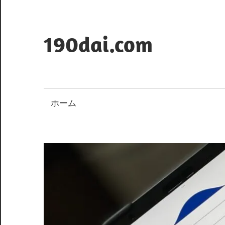
コ
ン
テ
190dai.com
ン
ツ
へ
ス
ホーム
キ
ッ
プ