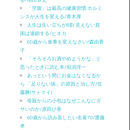
「空腹」は最高の健康習慣 ホルミ
シスが人生を変える/青木厚
人生は生い立ちが8割 見えない貧
困は連鎖する/ヒオカ
60歳から食事を変えなさい/森由香
子
「そろそろお酒やめようかな」と
思ったときに読む本/垣渕洋一
あっという間にお金はなくなるか
ら 「足りない病」の原因と治し方/佐
藤舞(サトマイ)
母親からの小包はなぜこんなにダ
サいのか/原田ひ香
60歳から読み直したい名著70/齋藤
孝