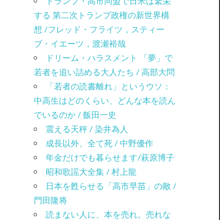
トランプ・高市同盟で日米は繁栄
する 第二次トランプ政権の新世界構
想 /フレッド・フライツ，スティー
ブ・イエーツ，渡瀬裕哉
ドリーム・ハラスメント 「夢」で
若者を追い詰める大人たち / 高部大問
「若者の読書離れ」というウソ：
中高生はどのくらい、どんな本を読ん
でいるのか / 飯田一史
震える天秤 / 染井為人
成長以外、全て死 / 中野優作
年金だけでも暮らせます/萩原博子
昭和歌謡大全集 / 村上龍
日本を甦らせる「高市早苗」の敵 /
門田隆将
読まない人に、本を売れ。売れな