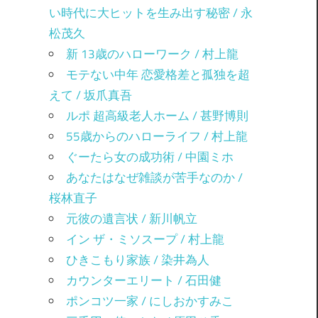
い時代に大ヒットを生み出す秘密 / 永
松茂久
新 13歳のハローワーク / 村上龍
モテない中年 恋愛格差と孤独を超
えて / 坂爪真吾
ルポ 超高級老人ホーム / 甚野博則
55歳からのハローライフ / 村上龍
ぐーたら女の成功術 / 中園ミホ
あなたはなぜ雑談が苦手なのか /
桜林直子
元彼の遺言状 / 新川帆立
イン ザ・ミソスープ / 村上龍
ひきこもり家族 / 染井為人
カウンターエリート / 石田健
ポンコツ一家 / にしおかすみこ