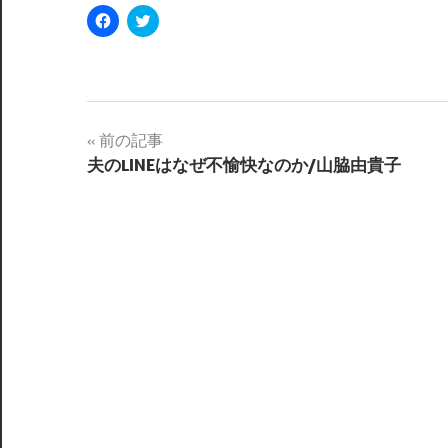
Facebook
ク
で
リ
共
ッ
有
ク
す
し
る
て
に
Twitter
は
で
ク
共
投
リ
有
前の記事
ッ
(新
ク
し
夫のLINEはなぜ不愉快なのか/山脇由貴子
稿
し
い
て
ウ
く
ィ
ナ
だ
ン
さ
ド
い
ウ
ビ
(新
で
し
開
い
き
ゲ
ウ
ま
ィ
す)
ン
ー
ド
ウ
で
シ
開
き
ま
ョ
す)