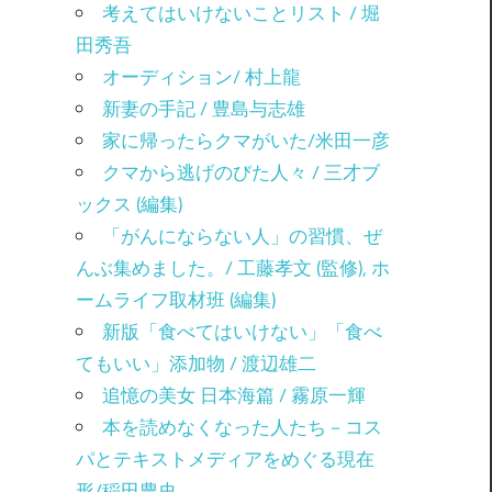
考えてはいけないことリスト / 堀
田秀吾
オーディション/ 村上龍
新妻の手記 / 豊島与志雄
家に帰ったらクマがいた/米田一彦
クマから逃げのびた人々 / 三才ブ
ックス (編集)
「がんにならない人」の習慣、ぜ
んぶ集めました。/ 工藤孝文 (監修), ホ
ームライフ取材班 (編集)
新版「食べてはいけない」「食べ
てもいい」添加物 / 渡辺雄二
追憶の美女 日本海篇 / 霧原一輝
本を読めなくなった人たち－コス
パとテキストメディアをめぐる現在
形/稲田豊史