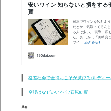
格差社会で金持ちこそが滅びる/ルディー
空腹はなぜいいか？/石原結實
共有: