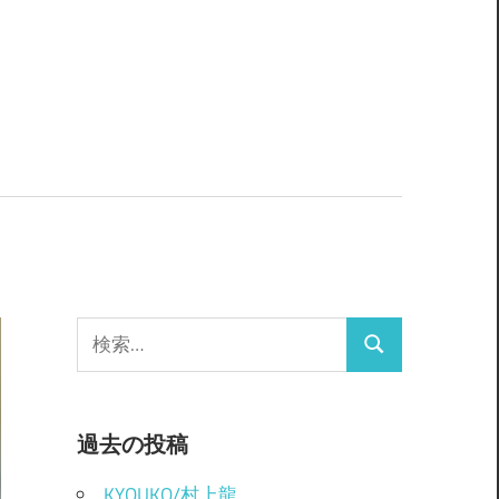
検
検
索:
索
過去の投稿
KYOUKO/村上龍