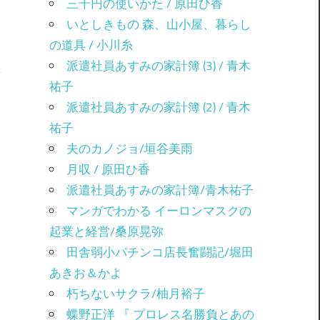
三千円の使いかた / 原田ひ香
いとしきもの 森、山小屋、暮らし
の道具 / 小川糸
派遣社員あすみの家計簿 (3) / 青木
祐子
派遣社員あすみの家計簿 (2) / 青木
オ
祐子
夫のカノジョ/垣谷美雨
月収 / 原田ひ香
派遣社員あすみの家計簿/青木祐子
マンガでわかる イーロンマスクの
起業と経営/桑原晃弥
田舎弱小パチンコ店長奮闘記/堀田
あきお＆かよ
朽ちないサクラ/柚月裕子
蝶野正洋 『 プロレス名勝負とあの