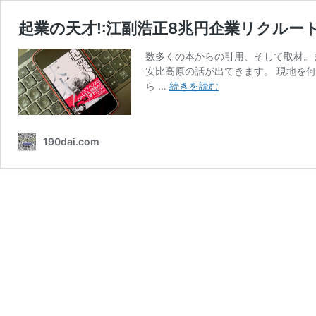
起業の天才!:江副浩正8兆円企業リクルー
数多くの本からの引用、そして取材。
安比高原の話が出てきます。 現地を
起
ら …
続きを読む
業
の
天
190dai.com
才!:
江
副
浩
正
8
兆
円
企
業
リ
ク